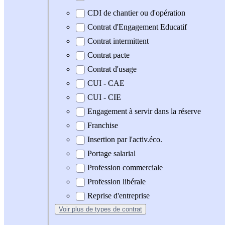
CDI de chantier ou d'opération
Contrat d'Engagement Educatif
Contrat intermittent
Contrat pacte
Contrat d'usage
CUI - CAE
CUI - CIE
Engagement à servir dans la réserve
Franchise
Insertion par l'activ.éco.
Portage salarial
Profession commerciale
Profession libérale
Reprise d'entreprise
Voir plus
de types de contrat