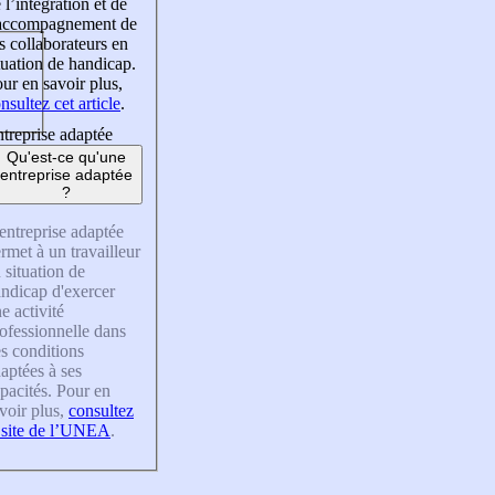
 l’intégration et de
’accompagnement de
s collaborateurs en
tuation de handicap.
ur en savoir plus,
nsultez cet article
.
treprise adaptée
Qu'est-ce qu'une
entreprise adaptée
?
entreprise adaptée
rmet à un travailleur
 situation de
ndicap d'exercer
e activité
ofessionnelle dans
s conditions
aptées à ses
pacités. Pour en
voir plus,
consultez
 site de l’UNEA
.