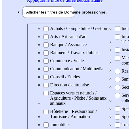
Appliquer
le filtre de durée hebdomadaire
Afficher les filtres de
Domaine pro
fessionnel
Domaine professionel
Achats / Comptabilité / Gestion
Indu
Arts / Artisanat d'art
Info
Tél
Banque / Assurance
Inst
Bâtiment / Travaux Publics
Mark
Commerce / Vente
com
Communication / Multimédia
Res
Conseil / Etudes
San
Direction d'entreprise
Secr
Espaces verts et naturels /
Serv
Agriculture / Pêche / Soins aux
coll
animaux
Spe
Hôtellerie - Restauration /
Tourisme / Animation
Spo
Immobilier
Tran