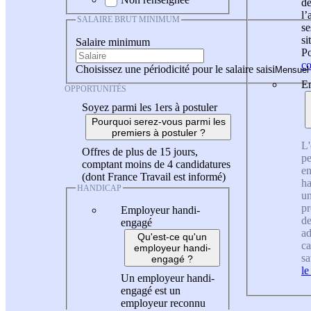
de
l
SALAIRE BRUT MINIMUM
se
si
Salaire minimum
Po
co
Choisissez une périodicité pour le salaire saisi
En
OPPORTUNITÉS
Soyez parmi les 1ers à postuler
Pourquoi serez-vous parmi les
premiers à postuler ?
L'
Offres de plus de 15 jours,
pe
comptant moins de 4 candidatures
en
(dont France Travail est informé)
ha
HANDICAP
un
pr
Employeur handi-
de
engagé
ad
Qu'est-ce qu'un
ca
employeur handi-
sa
engagé ?
le
Un employeur handi-
engagé est un
employeur reconnu