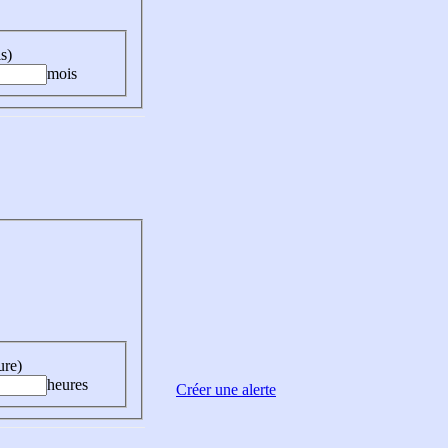
s)
mois
ure)
heures
Créer une alerte