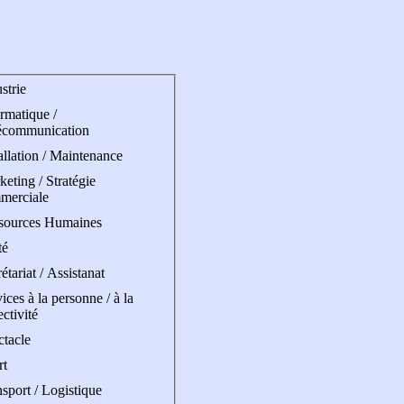
strie
rmatique /
écommunication
allation / Maintenance
eting / Stratégie
merciale
sources Humaines
té
étariat / Assistanat
ices à la personne / à la
ectivité
ctacle
rt
sport / Logistique