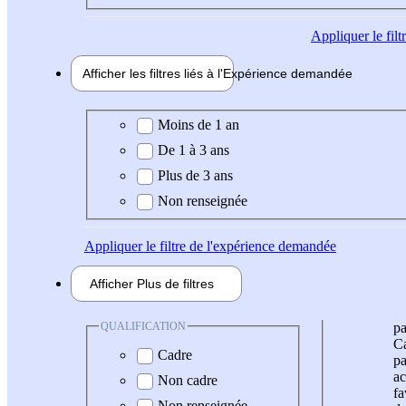
Appliquer
le fil
Afficher les filtres liés à l'
Expérience
demandée
Expérience demandée
Moins de 1 an
De 1 à 3 ans
Plus de 3 ans
Non renseignée
Appliquer
le filtre de l'expérience demandée
Afficher
Plus de
filtres
QUALIFICATION
pa
Ca
Cadre
pa
ac
Non cadre
fa
Non renseignée