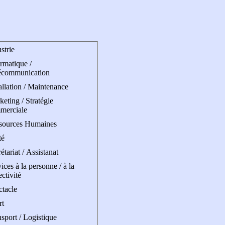
strie
rmatique /
écommunication
allation / Maintenance
eting / Stratégie
merciale
sources Humaines
té
étariat / Assistanat
ices à la personne / à la
ectivité
ctacle
rt
sport / Logistique