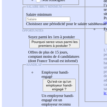
de
l
SALAIRE BRUT MINIMUM
se
si
Salaire minimum
Po
co
Choisissez une périodicité pour le salaire saisi
En
OPPORTUNITÉS
Soyez parmi les 1ers à postuler
Pourquoi serez-vous parmi les
premiers à postuler ?
L'
Offres de plus de 15 jours,
pe
comptant moins de 4 candidatures
en
(dont France Travail est informé)
ha
HANDICAP
un
pr
Employeur handi-
de
engagé
ad
Qu'est-ce qu'un
ca
employeur handi-
sa
engagé ?
le
Un employeur handi-
engagé est un
employeur reconnu