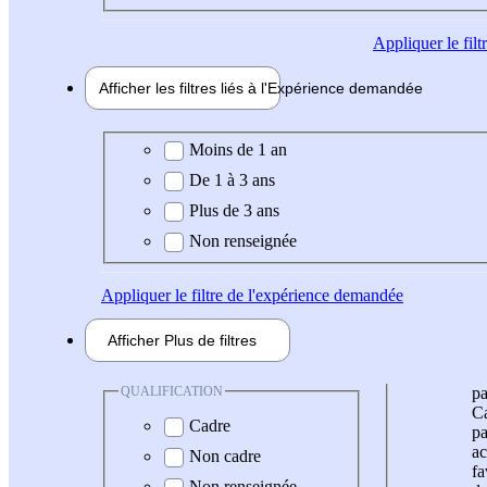
Appliquer
le fil
Afficher les filtres liés à l'
Expérience
demandée
Expérience demandée
Moins de 1 an
De 1 à 3 ans
Plus de 3 ans
Non renseignée
Appliquer
le filtre de l'expérience demandée
Afficher
Plus de
filtres
QUALIFICATION
pa
Ca
Cadre
pa
ac
Non cadre
fa
Non renseignée