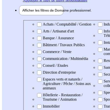
Appliquer
le filtre de durée hebdomadaire
Afficher les filtres de
Domaine pro
fessionnel
Domaine professionel
Achats / Comptabilité / Gestion
Indu
Arts / Artisanat d'art
Info
Tél
Banque / Assurance
Inst
Bâtiment / Travaux Publics
Mark
Commerce / Vente
com
Communication / Multimédia
Res
Conseil / Etudes
San
Direction d'entreprise
Secr
Espaces verts et naturels /
Serv
Agriculture / Pêche / Soins aux
coll
animaux
Spe
Hôtellerie - Restauration /
Tourisme / Animation
Spo
Immobilier
Tran