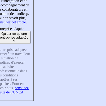
 l’intégration et de
’accompagnement de
s collaborateurs en
tuation de handicap.
ur en savoir plus,
nsultez cet article
.
treprise adaptée
Qu'est-ce qu'une
entreprise adaptée
?
entreprise adaptée
rmet à un travailleur
 situation de
ndicap d'exercer
e activité
ofessionnelle dans
s conditions
aptées à ses
pacités. Pour en
voir plus,
consultez
 site de l’UNEA
.