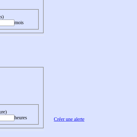
s)
mois
ure)
heures
Créer une alerte