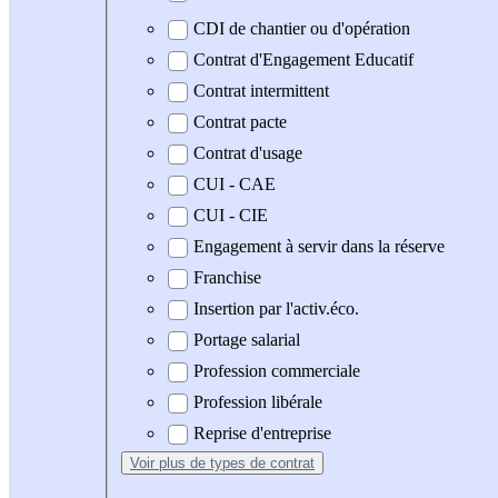
CDI de chantier ou d'opération
Contrat d'Engagement Educatif
Contrat intermittent
Contrat pacte
Contrat d'usage
CUI - CAE
CUI - CIE
Engagement à servir dans la réserve
Franchise
Insertion par l'activ.éco.
Portage salarial
Profession commerciale
Profession libérale
Reprise d'entreprise
Voir plus
de types de contrat