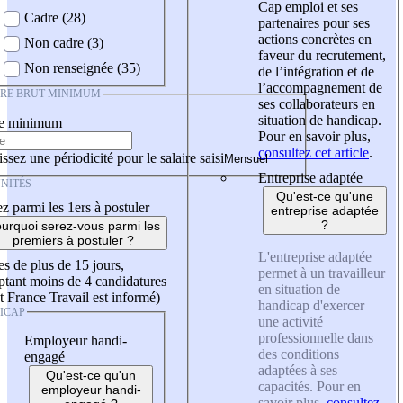
Cap emploi et ses
Cadre (28)
partenaires pour ses
actions concrètes en
Non cadre (3)
faveur du recrutement,
Non renseignée (35)
de l’intégration et de
l’accompagnement de
IRE BRUT MINIMUM
ses collaborateurs en
situation de handicap.
re minimum
Pour en savoir plus,
consultez cet article
.
ssez une périodicité pour le salaire saisi
Entreprise adaptée
NITÉS
Qu'est-ce qu'une
z parmi les 1ers à postuler
entreprise adaptée
?
urquoi serez-vous parmi les
premiers à postuler ?
L'entreprise adaptée
es de plus de 15 jours,
permet à un travailleur
tant moins de 4 candidatures
en situation de
t France Travail est informé)
handicap d'exercer
ICAP
une activité
professionnelle dans
Employeur handi-
des conditions
engagé
adaptées à ses
Qu'est-ce qu'un
capacités. Pour en
employeur handi-
savoir plus,
consultez