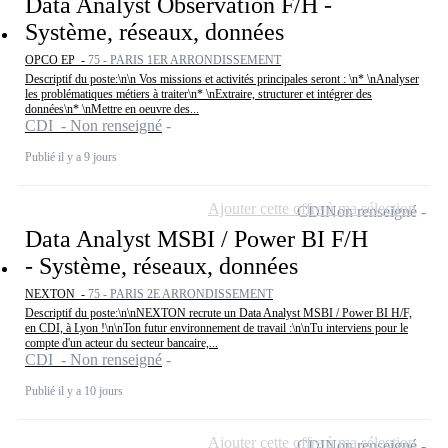
Data Analyst Observation F/H -
Système, réseaux, données
OPCO EP -
75 - PARIS 1ER ARRONDISSEMENT
Descriptif du poste:\n\n Vos missions et activités principales seront : \n* \nAnalyser
les problématiques métiers à traiter\n* \nExtraire, structurer et intégrer des
données\n* \nMettre en oeuvre des...
CDI - Non renseigné
Publié il y a 9 jours
Ajouter cette offre à ma sélection
CDI
Non renseigné
Data Analyst MSBI / Power BI F/H
- Système, réseaux, données
NEXTON -
75 - PARIS 2E ARRONDISSEMENT
Descriptif du poste:\n\nNEXTON recrute un Data Analyst MSBI / Power BI H/F,
en CDI, à Lyon !\n\nTon futur environnement de travail :\n\nTu interviens pour le
compte d'un acteur du secteur bancaire,...
CDI - Non renseigné
Publié il y a 10 jours
Ajouter cette offre à ma sélection
CDI
Non renseigné