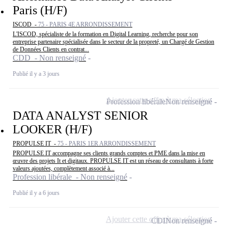
Paris (H/F)
ISCOD -
75 - PARIS 4E ARRONDISSEMENT
L'ISCOD, spécialiste de la formation en Digital Learning, recherche pour son
entreprise partenaire spécialisée dans le secteur de la propreté, un Chargé de Gestion
de Données Clients en contrat...
CDD - Non renseigné
Publié il y a 3 jours
Ajouter cette offre à ma sélection
Profession libérale
Non renseigné
DATA ANALYST SENIOR
LOOKER (H/F)
PROPULSE IT -
75 - PARIS 1ER ARRONDISSEMENT
PROPULSE IT accompagne ses clients grands comptes et PME dans la mise en
œuvre des projets It et digitaux. PROPULSE IT est un réseau de consultants à forte
valeurs ajoutées, complètement associé à...
Profession libérale - Non renseigné
Publié il y a 6 jours
Ajouter cette offre à ma sélection
CDI
Non renseigné