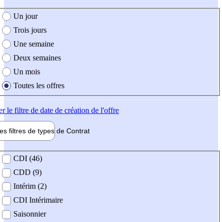
e création de l'offre
Un jour
Trois jours
Une semaine
Deux semaines
Un mois
Toutes les offres
er
le filtre de date de création de l'offre
les filtres de types de
Contrat
de contrat
CDI (46)
CDD (9)
Intérim (2)
CDI Intérimaire
Saisonnier