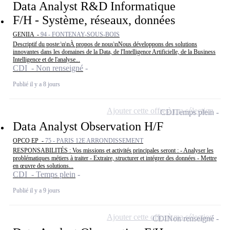
Data Analyst R&D Informatique
F/H - Système, réseaux, données
GENIIA -
94 - FONTENAY-SOUS-BOIS
Descriptif du poste:\n\nÀ propos de nous\nNous développons des solutions
innovantes dans les domaines de la Data, de l'Intelligence Artificielle, de la Business
Intelligence et de l'analyse...
CDI - Non renseigné
Publié il y a 8 jours
Ajouter cette offre à ma sélection
CDI
Temps plein
Data Analyst Observation H/F
OPCO EP -
75 - PARIS 12E ARRONDISSEMENT
RESPONSABILITÉS : Vos missions et activités principales seront : - Analyser les
problématiques métiers à traiter - Extraire, structurer et intégrer des données - Mettre
en œuvre des solutions...
CDI - Temps plein
Publié il y a 9 jours
Ajouter cette offre à ma sélection
CDI
Non renseigné