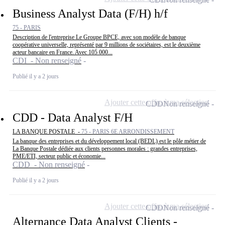
Business Analyst Data (F/H) h/f
75 - PARIS
Description de l'entreprise Le Groupe BPCE, avec son modèle de banque
coopérative universelle, représenté par 9 millions de sociétaires, est le deuxième
acteur bancaire en France. Avec 105 000...
CDI - Non renseigné
Publié il y a 2 jours
Ajouter cette offre à ma sélection
CDD
Non renseigné
CDD - Data Analyst F/H
LA BANQUE POSTALE -
75 - PARIS 6E ARRONDISSEMENT
La banque des entreprises et du développement local (BEDL) est le pôle métier de
La Banque Postale dédiée aux clients personnes morales : grandes entreprises,
PME/ETI, secteur public et économie...
CDD - Non renseigné
Publié il y a 2 jours
Ajouter cette offre à ma sélection
CDD
Non renseigné
Alternance Data Analyst Clients -