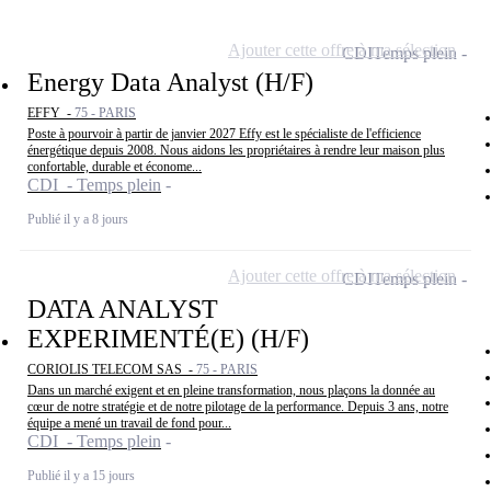
Ajouter cette offre à ma sélection
CDI
Temps plein
Energy Data Analyst (H/F)
EFFY -
75 - PARIS
Poste à pourvoir à partir de janvier 2027 Effy est le spécialiste de l'efficience
énergétique depuis 2008. Nous aidons les propriétaires à rendre leur maison plus
confortable, durable et économe...
CDI - Temps plein
Publié il y a 8 jours
Ajouter cette offre à ma sélection
CDI
Temps plein
DATA ANALYST
EXPERIMENTÉ(E) (H/F)
CORIOLIS TELECOM SAS -
75 - PARIS
Dans un marché exigent et en pleine transformation, nous plaçons la donnée au
cœur de notre stratégie et de notre pilotage de la performance. Depuis 3 ans, notre
équipe a mené un travail de fond pour...
CDI - Temps plein
Publié il y a 15 jours