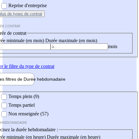
Reprise d'entreprise
plus
de types de contrat
 DE CONTRAT
ée de contrat
ée minimale (en mois)
Durée maximale (en mois)
mois
er
le filtre du type de contrat
les filtres de
Durée hebdo
madaire
 hebdomadaire
Temps plein (9)
Temps partiel
Non renseignée (57)
 HEBDOMADAIRE
cisez la durée hebdomadaire :
ée minimale (en heure)
Durée maximale (en heure)