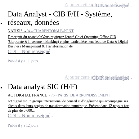
Ajouter cette offre à ma sélection
CDI
Non renseigné
Data Analyst - CIB F/H - Système,
réseaux, données
NATIXIS -
94 - CHARENTON-LE-PONT
Descriptif du poste:\n\nVous rejoignez l'entité Chief Operating Office CIB
(Corporate & Investment Banking) et plus particulièrement l'équipe Data & Digital
Business Management & Transformation de...
CDI - Non renseigné
Publié il y a 11 jours
Ajouter cette offre à ma sélection
CDI
Non renseigné
Data analyst SIG (H/F)
ACT DIGITAL FRANCE -
75 - PARIS 13E ARRONDISSEMENT
act digital est un groupe international de conseil et d'ingénierie qui accompagne ses
clients dans leurs projets de transformation numérique. Présent dans 12 pays et fort
de plus de 5 600...
CDI - Non renseigné
Publié il y a 12 jours