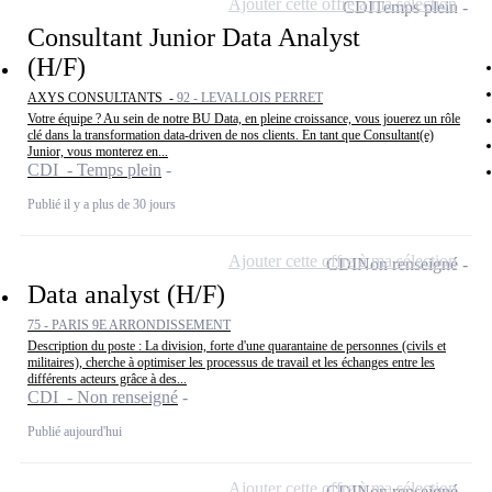
Ajouter cette offre à ma sélection
CDI
Temps plein
Consultant Junior Data Analyst
(H/F)
AXYS CONSULTANTS -
92 - LEVALLOIS PERRET
Votre équipe ? Au sein de notre BU Data, en pleine croissance, vous jouerez un rôle
clé dans la transformation data-driven de nos clients. En tant que Consultant(e)
Junior, vous monterez en...
CDI - Temps plein
Publié il y a plus de 30 jours
Ajouter cette offre à ma sélection
CDI
Non renseigné
Data analyst (H/F)
75 - PARIS 9E ARRONDISSEMENT
Description du poste : La division, forte d'une quarantaine de personnes (civils et
militaires), cherche à optimiser les processus de travail et les échanges entre les
différents acteurs grâce à des...
CDI - Non renseigné
Publié aujourd'hui
Ajouter cette offre à ma sélection
CDI
Non renseigné