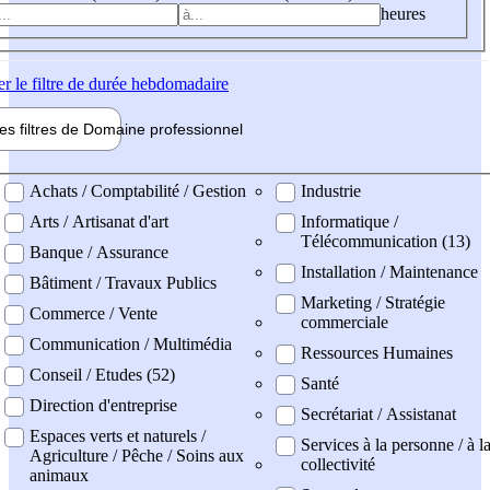
heures
er
le filtre de durée hebdomadaire
les filtres de
Domaine pro
fessionnel
ne professionel
Achats / Comptabilité / Gestion
Industrie
Arts / Artisanat d'art
Informatique /
Télécommunication (13)
Banque / Assurance
Installation / Maintenance
Bâtiment / Travaux Publics
Marketing / Stratégie
Commerce / Vente
commerciale
Communication / Multimédia
Ressources Humaines
Conseil / Etudes (52)
Santé
Direction d'entreprise
Secrétariat / Assistanat
Espaces verts et naturels /
Services à la personne / à l
Agriculture / Pêche / Soins aux
collectivité
animaux