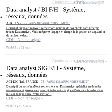
Ajouter cette offre à ma sélection
CDI
Non renseigné
Data analyst / BI F/H - Système,
réseaux, données
ASKILLS -
75 - PARIS 18E ARRONDISSEMENT
Descriptif du poste:\n\nNous recherchons pour un de nos clients dans l'énergie,
un/une Data Analyst. Vous intégrerez l'équipe en charge de la gestion de la qualité et
de la sécurité des...
CDI - Non renseigné
Publié il y a 12 jours
Ajouter cette offre à ma sélection
CDI
Non renseigné
Data analyst SIG F/H - Système,
réseaux, données
ACT DIGITAL FRANCE -
75 - PARIS 13E ARRONDISSEMENT
Descriptif du poste:\n\nNous recherchons un Data Analyst spécialisé en données
géomatiques et géospatiales pour rejoindre notre équipe à Paris dans le cadre d'une
mission longue durée. Votre mission...
CDI - Non renseigné
Publié il y a 12 jours