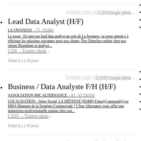
Ajouter cette offre à ma sélection
CDI
Temps plein
Lead Data Analyst (H/F)
LA JAVANESS -
75 - PARIS
Le poste : En tant que lead data analyst au sein de La Javaness, tu seras amené.e à
effectuer les missions suivantes pour nos clients: Être l'interface métier chez nos
clients Requêtage et analyse...
CDI - Temps plein
Publié il y a 18 jours
Ajouter cette offre à ma sélection
CDD
Temps plein
Business / Data Analyste F/H (H/F)
ASSOCIATION IMC ALTERNANCE -
93 - ST DENIS
LOCALISATION : Siège Social, LA DÉFENSE (92400) Futur(e) apprenti(e) en
MBA Manager de la Stratégie Commerciale ? L'Imc Alternance vous offre une
immersion professionnelle unique chez son...
CDD - Temps plein
Publié il y a 19 jours