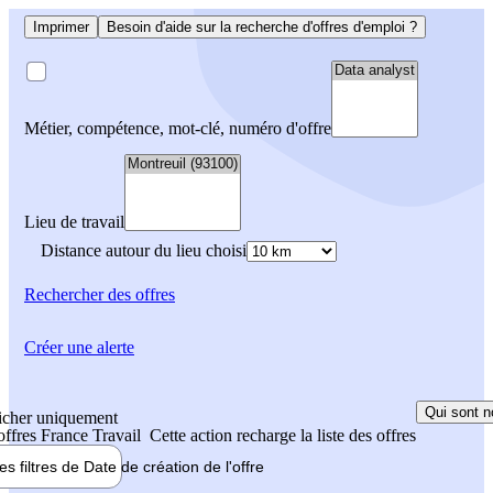
Imprimer
Besoin d'aide sur la recherche d'offres d'emploi ?
Métier, compétence, mot-clé, numéro d'offre
Lieu de travail
Distance autour du lieu choisi
Rechercher
des offres
Créer une alerte
Qui sont n
icher uniquement
 offres France Travail
Cette action recharge la liste des offres
les filtres de
Date de création
de l'offre