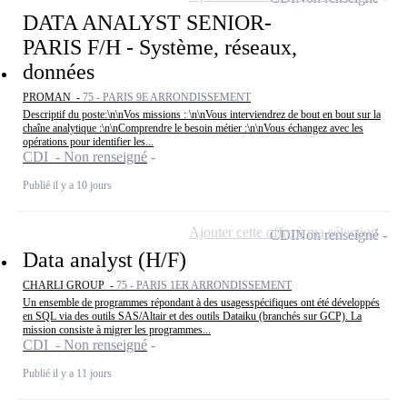
DATA ANALYST SENIOR-
PARIS F/H - Système, réseaux,
données
PROMAN -
75 - PARIS 9E ARRONDISSEMENT
Descriptif du poste:\n\nVos missions : \n\nVous interviendrez de bout en bout sur la
chaîne analytique :\n\nComprendre le besoin métier :\n\nVous échangez avec les
opérations pour identifier les...
CDI - Non renseigné
Publié il y a 10 jours
Ajouter cette offre à ma sélection
CDI
Non renseigné
Data analyst (H/F)
CHARLI GROUP -
75 - PARIS 1ER ARRONDISSEMENT
Un ensemble de programmes répondant à des usagesspécifiques ont été développés
en SQL via des outils SAS/Altair et des outils Dataiku (branchés sur GCP). La
mission consiste à migrer les programmes...
CDI - Non renseigné
Publié il y a 11 jours