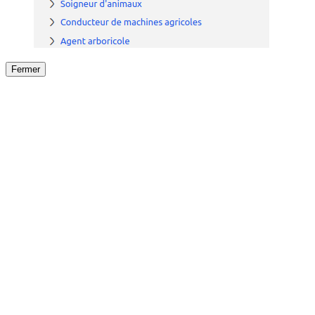
Fermer
Fermer
le détail de l'offre
/
Offre
sur
Offre précéden