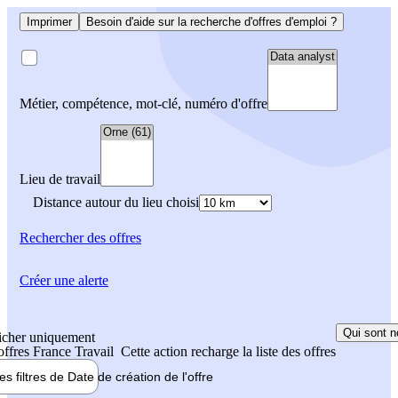
Imprimer
Besoin d'aide sur la recherche d'offres d'emploi ?
Métier, compétence, mot-clé, numéro d'offre
Lieu de travail
Distance autour du lieu choisi
Rechercher
des offres
Créer une alerte
Qui sont n
icher uniquement
 offres France Travail
Cette action recharge la liste des offres
les filtres de
Date de création
de l'offre