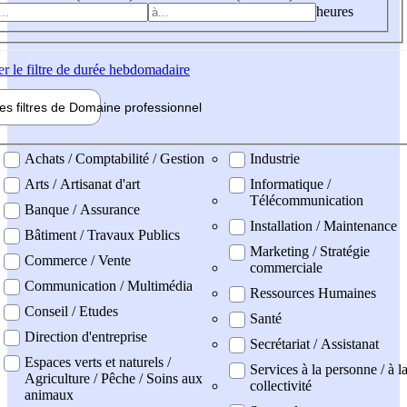
heures
er
le filtre de durée hebdomadaire
les filtres de
Domaine pro
fessionnel
ne professionel
Achats / Comptabilité / Gestion
Industrie
Arts / Artisanat d'art
Informatique /
Télécommunication
Banque / Assurance
Installation / Maintenance
Bâtiment / Travaux Publics
Marketing / Stratégie
Commerce / Vente
commerciale
Communication / Multimédia
Ressources Humaines
Conseil / Etudes
Santé
Direction d'entreprise
Secrétariat / Assistanat
Espaces verts et naturels /
Services à la personne / à l
Agriculture / Pêche / Soins aux
collectivité
animaux