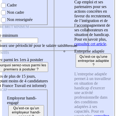
Cap emploi et ses
Cadre
partenaires pour ses
actions concrètes en
Non cadre
faveur du recrutement,
Non renseignée
de l’intégration et de
l’accompagnement de
IRE BRUT MINIMUM
ses collaborateurs en
situation de handicap.
re minimum
Pour en savoir plus,
consultez cet article
.
ssez une périodicité pour le salaire saisi
Entreprise adaptée
NITÉS
Qu'est-ce qu'une
z parmi les 1ers à postuler
entreprise adaptée
?
urquoi serez-vous parmi les
premiers à postuler ?
L'entreprise adaptée
es de plus de 15 jours,
permet à un travailleur
tant moins de 4 candidatures
en situation de
t France Travail est informé)
handicap d'exercer
ICAP
une activité
professionnelle dans
Employeur handi-
des conditions
engagé
adaptées à ses
Qu'est-ce qu'un
capacités. Pour en
employeur handi-
savoir plus,
consultez