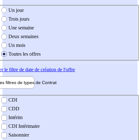
e création de l'offre
Un jour
Trois jours
Une semaine
Deux semaines
Un mois
Toutes les offres
er
le filtre de date de création de l'offre
les filtres de types de
Contrat
de contrat
CDI
CDD
Intérim
CDI Intérimaire
Saisonnier