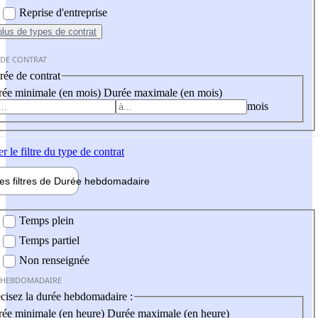
Reprise d'entreprise
plus
de types de contrat
 DE CONTRAT
ée de contrat
ée minimale (en mois)
Durée maximale (en mois)
mois
er
le filtre du type de contrat
les filtres de
Durée hebdo
madaire
 hebdomadaire
Temps plein
Temps partiel
Non renseignée
 HEBDOMADAIRE
cisez la durée hebdomadaire :
ée minimale (en heure)
Durée maximale (en heure)