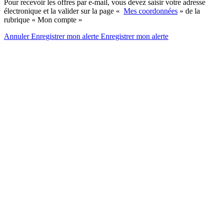
Pour recevoir les offres par e-mail, vous devez saisir votre adresse
électronique et la valider sur la page «
Mes coordonnées
» de la
rubrique « Mon compte »
Annuler
Enregistrer mon alerte
Enregistrer
mon alerte