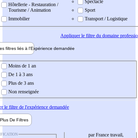
Spectacle
Hôtellerie - Restauration /
Tourisme / Animation
Sport
Immobilier
Transport / Logistique
Appliquer
le filtre du domaine professi
es filtres liés à l'
Expérience
demandée
ience demandée
Moins de 1 an
De 1 à 3 ans
Plus de 3 ans
Non renseignée
er
le filtre de l'expérience demandée
Plus De
Filtres
IFICATION
par France travail,