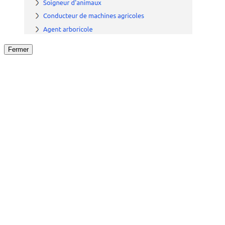
Fermer
Fermer
le détail de l'offre
/
Offre
sur
Offre précéden