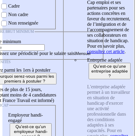
Cap emploi et ses
Cadre
partenaires pour ses
actions concrètes en
Non cadre
faveur du recrutement,
Non renseignée
de l’intégration et de
l’accompagnement de
IRE BRUT MINIMUM
ses collaborateurs en
situation de handicap.
re minimum
Pour en savoir plus,
consultez cet article
.
ssez une périodicité pour le salaire saisi
Entreprise adaptée
NITÉS
Qu'est-ce qu'une
z parmi les 1ers à postuler
entreprise adaptée
?
urquoi serez-vous parmi les
premiers à postuler ?
L'entreprise adaptée
es de plus de 15 jours,
permet à un travailleur
tant moins de 4 candidatures
en situation de
t France Travail est informé)
handicap d'exercer
ICAP
une activité
professionnelle dans
Employeur handi-
des conditions
engagé
adaptées à ses
Qu'est-ce qu'un
capacités. Pour en
employeur handi-
savoir plus,
consultez