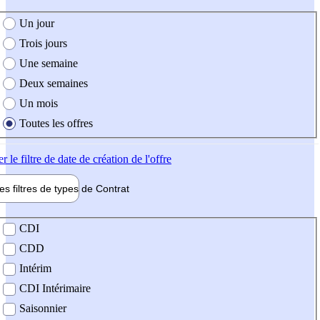
e création de l'offre
Un jour
Trois jours
Une semaine
Deux semaines
Un mois
Toutes les offres
er
le filtre de date de création de l'offre
les filtres de types de
Contrat
de contrat
CDI
CDD
Intérim
CDI Intérimaire
Saisonnier