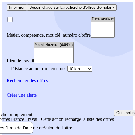
Imprimer
Besoin d'aide sur la recherche d'offres d'emploi ?
Métier, compétence, mot-clé, numéro d'offre
Lieu de travail
Distance autour du lieu choisi
Rechercher
des offres
Créer une alerte
Qui sont n
icher uniquement
 offres France Travail
Cette action recharge la liste des offres
les filtres de
Date de création
de l'offre