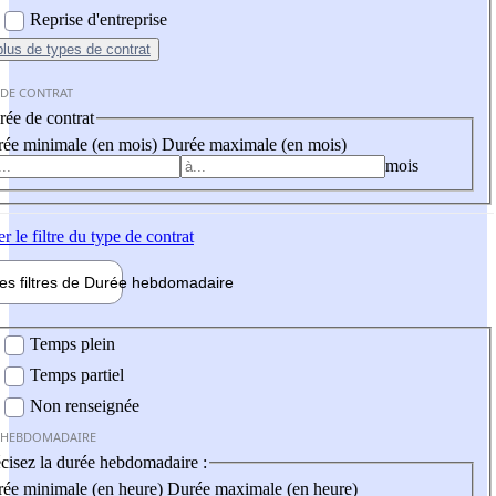
Reprise d'entreprise
plus
de types de contrat
 DE CONTRAT
ée de contrat
ée minimale (en mois)
Durée maximale (en mois)
mois
er
le filtre du type de contrat
les filtres de
Durée hebdo
madaire
 hebdomadaire
Temps plein
Temps partiel
Non renseignée
 HEBDOMADAIRE
cisez la durée hebdomadaire :
ée minimale (en heure)
Durée maximale (en heure)