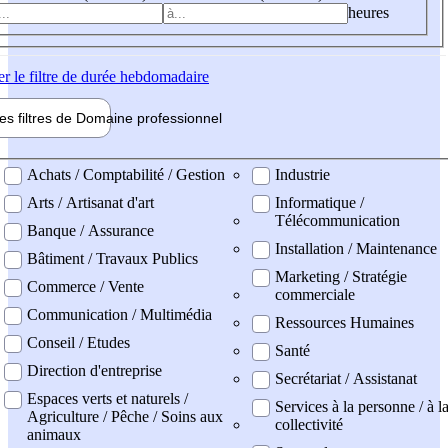
heures
er
le filtre de durée hebdomadaire
les filtres de
Domaine pro
fessionnel
ne professionel
Achats / Comptabilité / Gestion
Industrie
Arts / Artisanat d'art
Informatique /
Télécommunication
Banque / Assurance
Installation / Maintenance
Bâtiment / Travaux Publics
Marketing / Stratégie
Commerce / Vente
commerciale
Communication / Multimédia
Ressources Humaines
Conseil / Etudes
Santé
Direction d'entreprise
Secrétariat / Assistanat
Espaces verts et naturels /
Services à la personne / à l
Agriculture / Pêche / Soins aux
collectivité
animaux