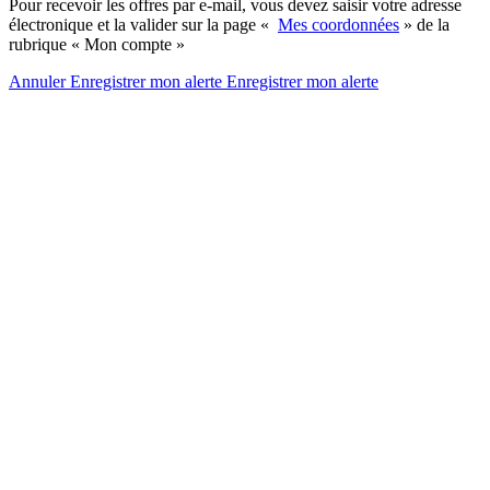
Pour recevoir les offres par e-mail, vous devez saisir votre adresse
électronique et la valider sur la page «
Mes coordonnées
» de la
rubrique « Mon compte »
Annuler
Enregistrer mon alerte
Enregistrer
mon alerte