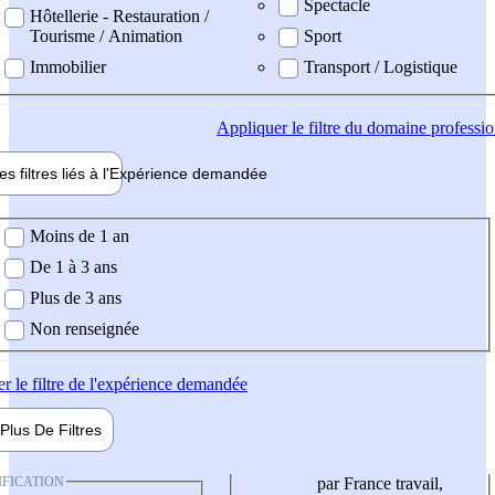
Spectacle
Hôtellerie - Restauration /
Tourisme / Animation
Sport
Immobilier
Transport / Logistique
Appliquer
le filtre du domaine professi
es filtres liés à l'
Expérience
demandée
ience demandée
Moins de 1 an
De 1 à 3 ans
Plus de 3 ans
Non renseignée
er
le filtre de l'expérience demandée
Plus De
Filtres
IFICATION
par France travail,