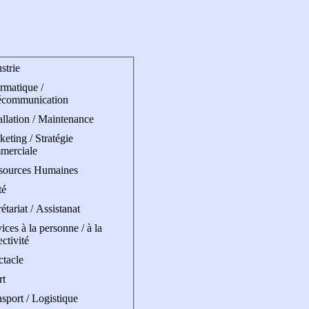
strie
rmatique /
écommunication
allation / Maintenance
eting / Stratégie
merciale
sources Humaines
té
étariat / Assistanat
ices à la personne / à la
ectivité
ctacle
rt
sport / Logistique