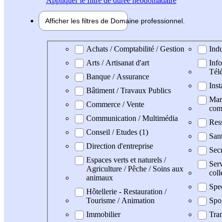
Appliquer
le filtre de durée hebdomadaire
Afficher les filtres de
Domaine pro
fessionnel
Domaine professionel
Achats / Comptabilité / Gestion
Indu
Arts / Artisanat d'art
Info
Tél
Banque / Assurance
Inst
Bâtiment / Travaux Publics
Mark
Commerce / Vente
com
Communication / Multimédia
Res
Conseil / Etudes (1)
San
Direction d'entreprise
Secr
Espaces verts et naturels /
Serv
Agriculture / Pêche / Soins aux
coll
animaux
Spe
Hôtellerie - Restauration /
Tourisme / Animation
Spo
Immobilier
Tran