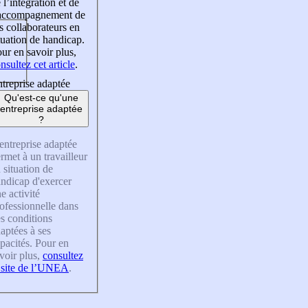
 l’intégration et de
’accompagnement de
s collaborateurs en
tuation de handicap.
ur en savoir plus,
nsultez cet article
.
treprise adaptée
Qu'est-ce qu'une
entreprise adaptée
?
entreprise adaptée
rmet à un travailleur
 situation de
ndicap d'exercer
e activité
ofessionnelle dans
s conditions
aptées à ses
pacités. Pour en
voir plus,
consultez
 site de l’UNEA
.