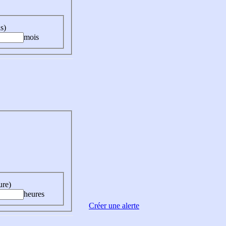
s)
mois
ure)
heures
Créer une alerte