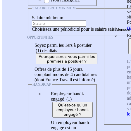
de
l
SALAIRE BRUT MINIMUM
se
si
Salaire minimum
Po
co
Choisissez une périodicité pour le salaire saisi
En
OPPORTUNITÉS
Soyez parmi les 1ers à postuler
(1)
résultats
Pourquoi serez-vous parmi les
L'
premiers à postuler ?
pe
Offres de plus de 15 jours,
en
comptant moins de 4 candidatures
ha
(dont France Travail est informé)
un
HANDICAP
pr
de
Employeur handi-
ad
engagé (1)
ca
Qu'est-ce qu'un
sa
employeur handi-
le
engagé ?
Un employeur handi-
engagé est un