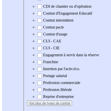
CDI de chantier ou d'opération
Contrat d'Engagement Educatif
Contrat intermittent
Contrat pacte
Contrat d'usage
CUI - CAE
CUI - CIE
Engagement à servir dans la réserve
Franchise
Insertion par l'activ.éco.
Portage salarial
Profession commerciale
Profession libérale
Reprise d'entreprise
Voir plus
de types de contrat