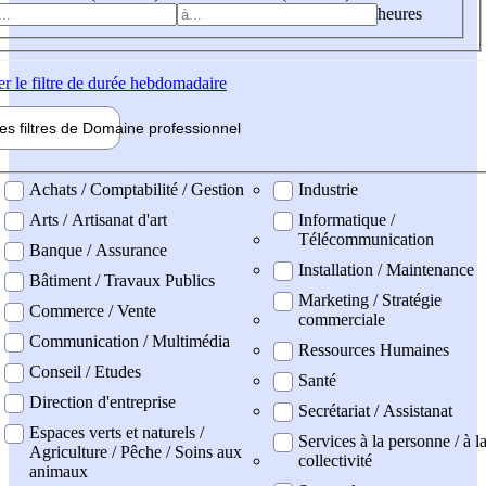
heures
er
le filtre de durée hebdomadaire
les filtres de
Domaine pro
fessionnel
ne professionel
Achats / Comptabilité / Gestion
Industrie
Arts / Artisanat d'art
Informatique /
Télécommunication
Banque / Assurance
Installation / Maintenance
Bâtiment / Travaux Publics
Marketing / Stratégie
Commerce / Vente
commerciale
Communication / Multimédia
Ressources Humaines
Conseil / Etudes
Santé
Direction d'entreprise
Secrétariat / Assistanat
Espaces verts et naturels /
Services à la personne / à l
Agriculture / Pêche / Soins aux
collectivité
animaux