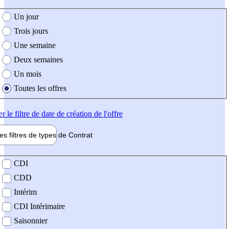
e création de l'offre
Un jour
Trois jours
Une semaine
Deux semaines
Un mois
Toutes les offres
er
le filtre de date de création de l'offre
les filtres de types de
Contrat
de contrat
CDI
CDD
Intérim
CDI Intérimaire
Saisonnier