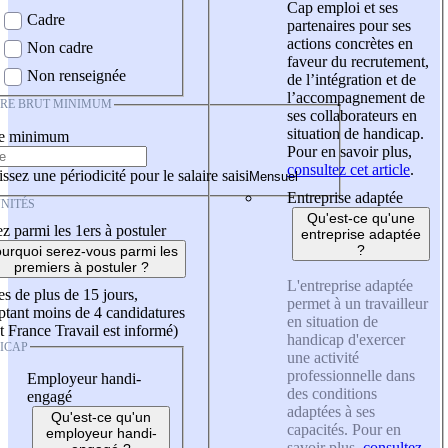
Cap emploi et ses
Cadre
partenaires pour ses
actions concrètes en
Non cadre
faveur du recrutement,
Non renseignée
de l’intégration et de
l’accompagnement de
IRE BRUT MINIMUM
ses collaborateurs en
situation de handicap.
re minimum
Pour en savoir plus,
consultez cet article
.
ssez une périodicité pour le salaire saisi
Entreprise adaptée
NITÉS
Qu'est-ce qu'une
z parmi les 1ers à postuler
entreprise adaptée
?
urquoi serez-vous parmi les
premiers à postuler ?
L'entreprise adaptée
es de plus de 15 jours,
permet à un travailleur
tant moins de 4 candidatures
en situation de
t France Travail est informé)
handicap d'exercer
ICAP
une activité
professionnelle dans
Employeur handi-
des conditions
engagé
adaptées à ses
Qu'est-ce qu'un
capacités. Pour en
employeur handi-
savoir plus,
consultez