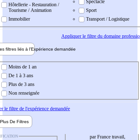
Spectacle
Hôtellerie - Restauration /
Tourisme / Animation
Sport
Immobilier
Transport / Logistique
Appliquer
le filtre du domaine professi
es filtres liés à l'
Expérience
demandée
ience demandée
Moins de 1 an
De 1 à 3 ans
Plus de 3 ans
Non renseignée
er
le filtre de l'expérience demandée
Plus De
Filtres
IFICATION
par France travail,