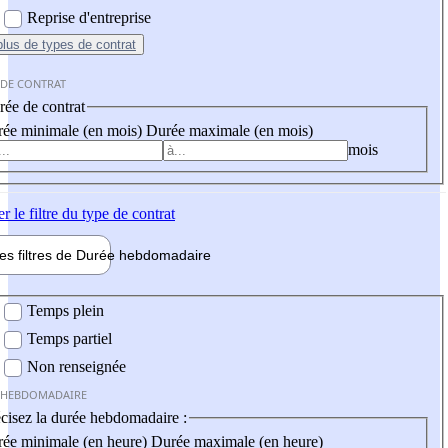
Reprise d'entreprise
plus
de types de contrat
 DE CONTRAT
ée de contrat
ée minimale (en mois)
Durée maximale (en mois)
mois
er
le filtre du type de contrat
les filtres de
Durée hebdo
madaire
 hebdomadaire
Temps plein
Temps partiel
Non renseignée
 HEBDOMADAIRE
cisez la durée hebdomadaire :
ée minimale (en heure)
Durée maximale (en heure)