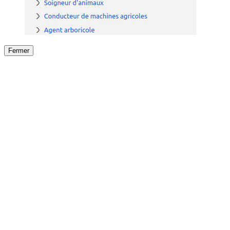
Fermer
Fermer
le détail de l'offre
/
Offre
sur
Offre précéden