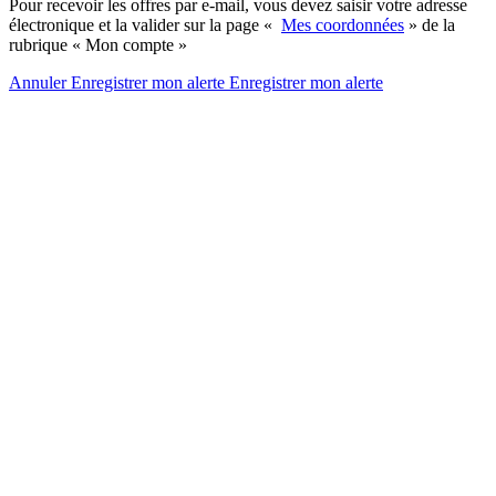
Pour recevoir les offres par e-mail, vous devez saisir votre adresse
électronique et la valider sur la page «
Mes coordonnées
» de la
rubrique « Mon compte »
Annuler
Enregistrer mon alerte
Enregistrer
mon alerte