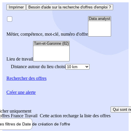
Imprimer
Besoin d'aide sur la recherche d'offres d'emploi ?
Métier, compétence, mot-clé, numéro d'offre
Lieu de travail
Distance autour du lieu choisi
Rechercher
des offres
Créer une alerte
Qui sont n
icher uniquement
 offres France Travail
Cette action recharge la liste des offres
les filtres de
Date de création
de l'offre