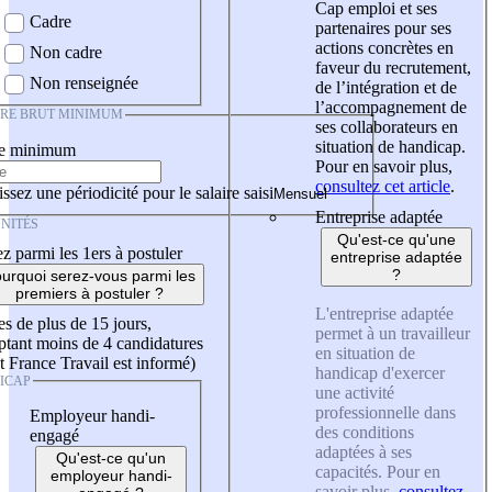
Cap emploi et ses
Cadre
partenaires pour ses
actions concrètes en
Non cadre
faveur du recrutement,
Non renseignée
de l’intégration et de
l’accompagnement de
IRE BRUT MINIMUM
ses collaborateurs en
situation de handicap.
re minimum
Pour en savoir plus,
consultez cet article
.
ssez une périodicité pour le salaire saisi
Entreprise adaptée
NITÉS
Qu'est-ce qu'une
z parmi les 1ers à postuler
entreprise adaptée
?
urquoi serez-vous parmi les
premiers à postuler ?
L'entreprise adaptée
es de plus de 15 jours,
permet à un travailleur
tant moins de 4 candidatures
en situation de
t France Travail est informé)
handicap d'exercer
ICAP
une activité
professionnelle dans
Employeur handi-
des conditions
engagé
adaptées à ses
Qu'est-ce qu'un
capacités. Pour en
employeur handi-
savoir plus,
consultez