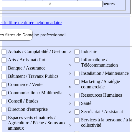
heures
er
le filtre de durée hebdomadaire
les filtres de
Domaine pro
fessionnel
ne professionel
Achats / Comptabilité / Gestion
Industrie
Arts / Artisanat d'art
Informatique /
Télécommunication
Banque / Assurance
Installation / Maintenance
Bâtiment / Travaux Publics
Marketing / Stratégie
Commerce / Vente
commerciale
Communication / Multimédia
Ressources Humaines
Conseil / Etudes
Santé
Direction d'entreprise
Secrétariat / Assistanat
Espaces verts et naturels /
Services à la personne / à l
Agriculture / Pêche / Soins aux
collectivité
animaux