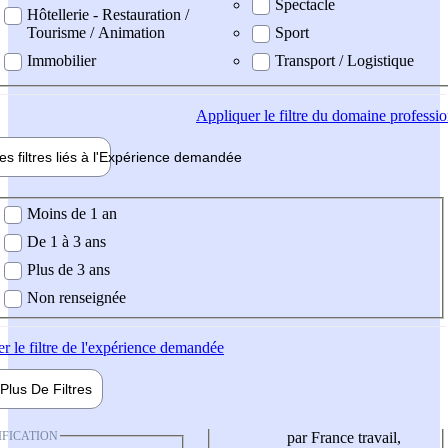
Spectacle
Hôtellerie - Restauration /
Tourisme / Animation
Sport
Immobilier
Transport / Logistique
Appliquer
le filtre du domaine professi
es filtres liés à l'
Expérience
demandée
ience demandée
Moins de 1 an
De 1 à 3 ans
Plus de 3 ans
Non renseignée
er
le filtre de l'expérience demandée
Plus De
Filtres
IFICATION
par France travail,