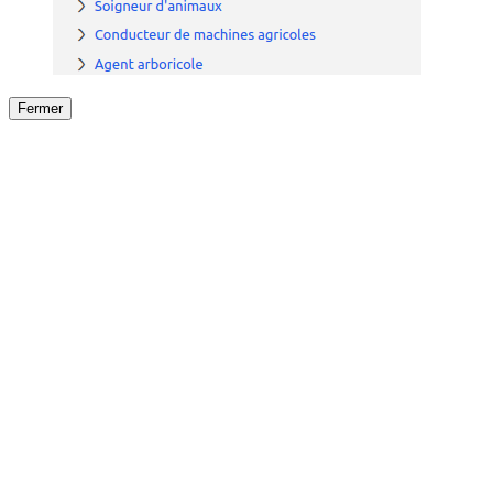
Fermer
Fermer
le détail de l'offre
/
Offre
sur
Offre précéden