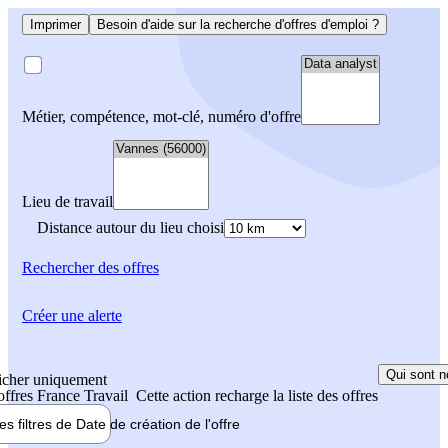
Imprimer
Besoin d'aide sur la recherche d'offres d'emploi ?
Métier, compétence, mot-clé, numéro d'offre
Lieu de travail
Distance autour du lieu choisi
Rechercher
des offres
Créer une alerte
Qui sont n
icher uniquement
 offres France Travail
Cette action recharge la liste des offres
les filtres de
Date de création
de l'offre