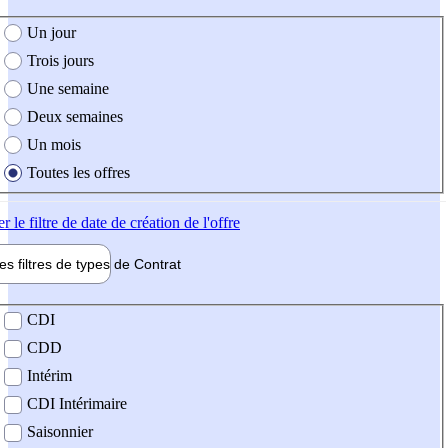
e création de l'offre
Un jour
Trois jours
Une semaine
Deux semaines
Un mois
Toutes les offres
er
le filtre de date de création de l'offre
les filtres de types de
Contrat
de contrat
CDI
CDD
Intérim
CDI Intérimaire
Saisonnier