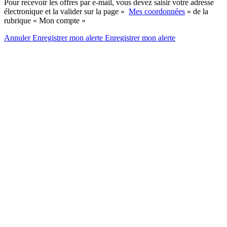
Pour recevoir les offres par e-mail, vous devez saisir votre adresse
électronique et la valider sur la page «
Mes coordonnées
» de la
rubrique « Mon compte »
Annuler
Enregistrer mon alerte
Enregistrer
mon alerte