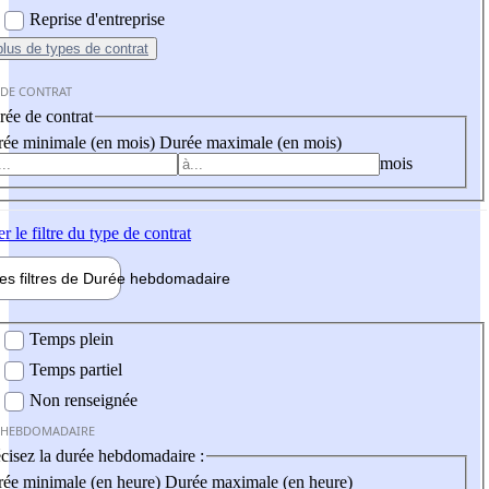
Reprise d'entreprise
plus
de types de contrat
 DE CONTRAT
ée de contrat
ée minimale (en mois)
Durée maximale (en mois)
mois
er
le filtre du type de contrat
les filtres de
Durée hebdo
madaire
 hebdomadaire
Temps plein
Temps partiel
Non renseignée
 HEBDOMADAIRE
cisez la durée hebdomadaire :
ée minimale (en heure)
Durée maximale (en heure)