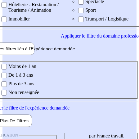
Spectacle
Hôtellerie - Restauration /
Tourisme / Animation
Sport
Immobilier
Transport / Logistique
Appliquer
le filtre du domaine professi
es filtres liés à l'
Expérience
demandée
ience demandée
Moins de 1 an
De 1 à 3 ans
Plus de 3 ans
Non renseignée
er
le filtre de l'expérience demandée
Plus De
Filtres
IFICATION
par France travail,