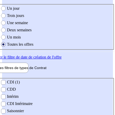
e création de l'offre
Un jour
Trois jours
Une semaine
Deux semaines
Un mois
Toutes les offres
er
le filtre de date de création de l'offre
les filtres de types de
Contrat
de contrat
CDI (1)
CDD
Intérim
CDI Intérimaire
Saisonnier