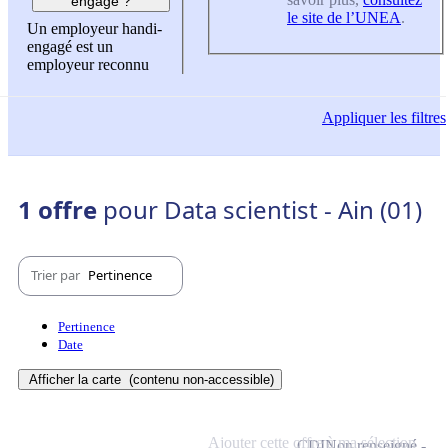
engagé ?
le site de l’UNEA
.
Un employeur handi-
engagé est un
employeur reconnu
Appliquer
les filtres
1 offre
pour Data scientist - Ain (01)
Trier par
Pertinence
Pertinence
Date
Afficher la carte
(contenu non-accessible)
Ajouter cette offre à ma sélection
CDI
Non renseigné