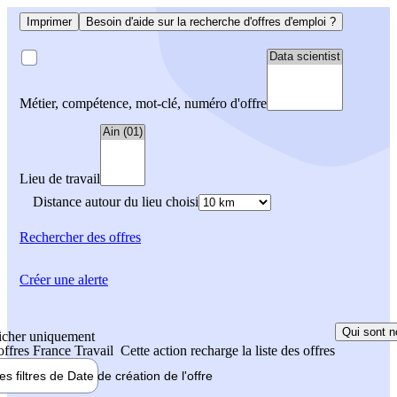
Imprimer
Besoin d'aide sur la recherche d'offres d'emploi ?
Métier, compétence, mot-clé, numéro d'offre
Lieu de travail
Distance autour du lieu choisi
Rechercher
des offres
Créer une alerte
Qui sont n
icher uniquement
 offres France Travail
Cette action recharge la liste des offres
les filtres de
Date de création
de l'offre