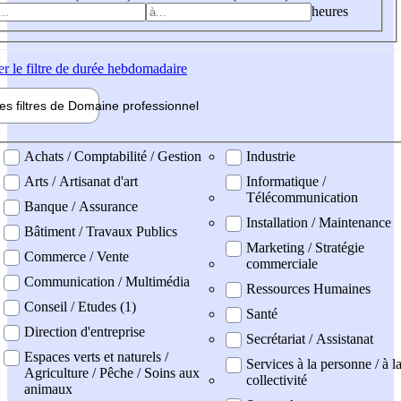
heures
er
le filtre de durée hebdomadaire
les filtres de
Domaine pro
fessionnel
ne professionel
Achats / Comptabilité / Gestion
Industrie
Arts / Artisanat d'art
Informatique /
Télécommunication
Banque / Assurance
Installation / Maintenance
Bâtiment / Travaux Publics
Marketing / Stratégie
Commerce / Vente
commerciale
Communication / Multimédia
Ressources Humaines
Conseil / Etudes (1)
Santé
Direction d'entreprise
Secrétariat / Assistanat
Espaces verts et naturels /
Services à la personne / à l
Agriculture / Pêche / Soins aux
collectivité
animaux