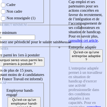
Cap emploi et ses
Cadre
partenaires pour ses
actions concrètes en
Non cadre
faveur du recrutement,
Non renseignée (1)
de l’intégration et de
l’accompagnement de
IRE BRUT MINIMUM
ses collaborateurs en
situation de handicap.
re minimum
Pour en savoir plus,
consultez cet article
.
ssez une périodicité pour le salaire saisi
Entreprise adaptée
NITÉS
Qu'est-ce qu'une
z parmi les 1ers à postuler
entreprise adaptée
?
urquoi serez-vous parmi les
premiers à postuler ?
L'entreprise adaptée
es de plus de 15 jours,
permet à un travailleur
tant moins de 4 candidatures
en situation de
t France Travail est informé)
handicap d'exercer
ICAP
une activité
professionnelle dans
Employeur handi-
des conditions
engagé
adaptées à ses
Qu'est-ce qu'un
capacités. Pour en
employeur handi-
savoir plus,
consultez