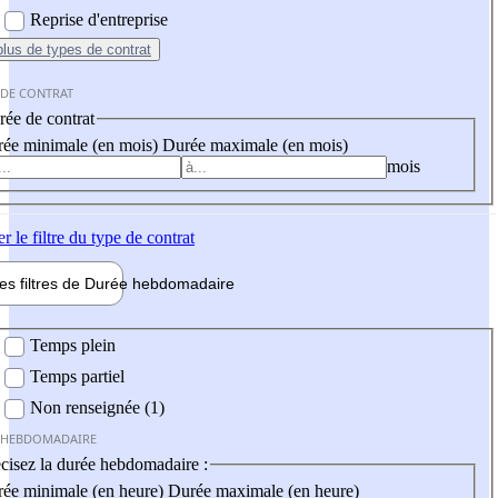
Reprise d'entreprise
plus
de types de contrat
 DE CONTRAT
ée de contrat
ée minimale (en mois)
Durée maximale (en mois)
mois
er
le filtre du type de contrat
les filtres de
Durée hebdo
madaire
 hebdomadaire
Temps plein
Temps partiel
Non renseignée (1)
 HEBDOMADAIRE
cisez la durée hebdomadaire :
ée minimale (en heure)
Durée maximale (en heure)