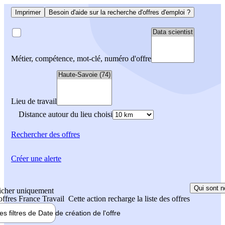
Imprimer
Besoin d'aide sur la recherche d'offres d'emploi ?
Métier, compétence, mot-clé, numéro d'offre
Lieu de travail
Distance autour du lieu choisi
Rechercher
des offres
Créer une alerte
Qui sont n
icher uniquement
 offres France Travail
Cette action recharge la liste des offres
les filtres de
Date de création
de l'offre