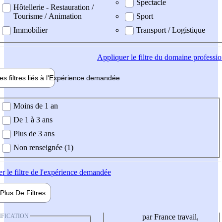
Spectacle
Hôtellerie - Restauration /
Tourisme / Animation
Sport
Immobilier
Transport / Logistique
Appliquer
le filtre du domaine professi
es filtres liés à l'
Expérience
demandée
ience demandée
Moins de 1 an
De 1 à 3 ans
Plus de 3 ans
Non renseignée (1)
er
le filtre de l'expérience demandée
Plus De
Filtres
IFICATION
par France travail,