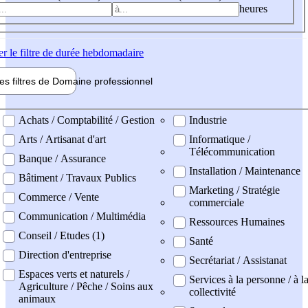
heures
er
le filtre de durée hebdomadaire
les filtres de
Domaine pro
fessionnel
ne professionel
Achats / Comptabilité / Gestion
Industrie
Arts / Artisanat d'art
Informatique /
Télécommunication
Banque / Assurance
Installation / Maintenance
Bâtiment / Travaux Publics
Marketing / Stratégie
Commerce / Vente
commerciale
Communication / Multimédia
Ressources Humaines
Conseil / Etudes (1)
Santé
Direction d'entreprise
Secrétariat / Assistanat
Espaces verts et naturels /
Services à la personne / à l
Agriculture / Pêche / Soins aux
collectivité
animaux