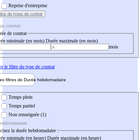
Reprise d'entreprise
plus
de types de contrat
 DE CONTRAT
ée de contrat
ée minimale (en mois)
Durée maximale (en mois)
mois
er
le filtre du type de contrat
les filtres de
Durée hebdo
madaire
 hebdomadaire
Temps plein
Temps partiel
Non renseignée (1)
 HEBDOMADAIRE
cisez la durée hebdomadaire :
ée minimale (en heure)
Durée maximale (en heure)