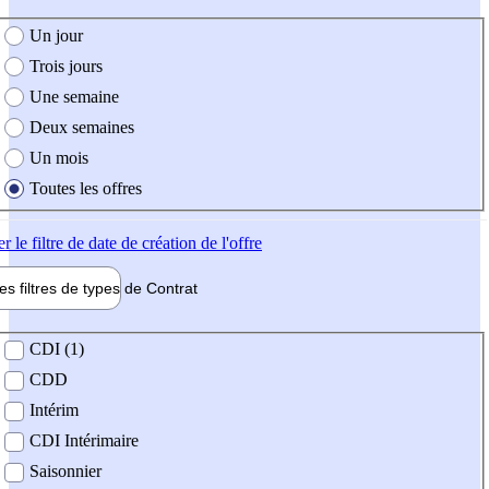
e création de l'offre
Un jour
Trois jours
Une semaine
Deux semaines
Un mois
Toutes les offres
er
le filtre de date de création de l'offre
les filtres de types de
Contrat
de contrat
CDI (1)
CDD
Intérim
CDI Intérimaire
Saisonnier