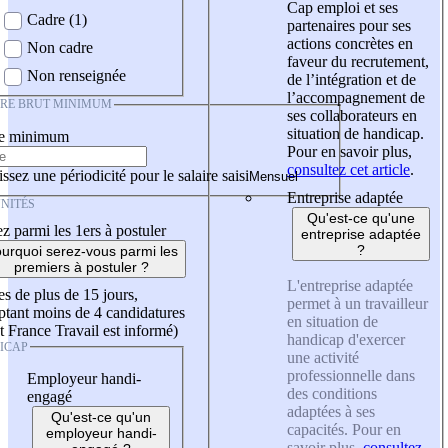
Cap emploi et ses
Cadre (1)
partenaires pour ses
actions concrètes en
Non cadre
faveur du recrutement,
Non renseignée
de l’intégration et de
l’accompagnement de
IRE BRUT MINIMUM
ses collaborateurs en
situation de handicap.
re minimum
Pour en savoir plus,
consultez cet article
.
ssez une périodicité pour le salaire saisi
Entreprise adaptée
NITÉS
Qu'est-ce qu'une
z parmi les 1ers à postuler
entreprise adaptée
?
urquoi serez-vous parmi les
premiers à postuler ?
L'entreprise adaptée
es de plus de 15 jours,
permet à un travailleur
tant moins de 4 candidatures
en situation de
t France Travail est informé)
handicap d'exercer
ICAP
une activité
professionnelle dans
Employeur handi-
des conditions
engagé
adaptées à ses
Qu'est-ce qu'un
capacités. Pour en
employeur handi-
savoir plus,
consultez