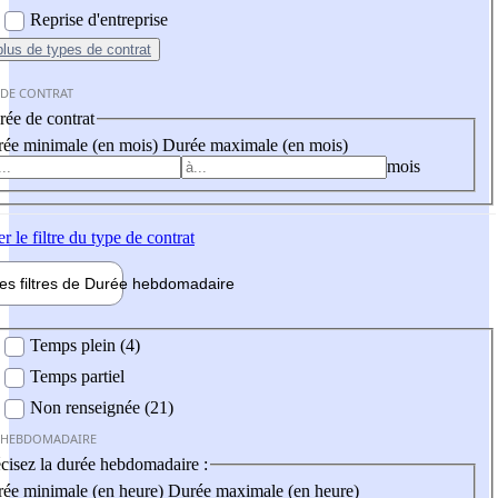
Reprise d'entreprise
plus
de types de contrat
 DE CONTRAT
ée de contrat
ée minimale (en mois)
Durée maximale (en mois)
mois
er
le filtre du type de contrat
les filtres de
Durée hebdo
madaire
 hebdomadaire
Temps plein (4)
Temps partiel
Non renseignée (21)
 HEBDOMADAIRE
cisez la durée hebdomadaire :
ée minimale (en heure)
Durée maximale (en heure)