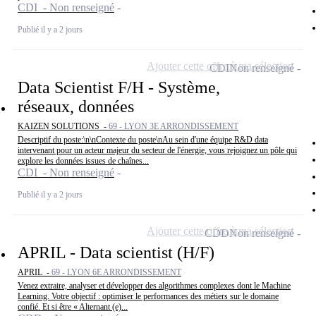
CDI - Non renseigné
Publié il y a 2 jours
Ajouter cette offre à ma sélection
CDI
Non renseigné
Data Scientist F/H - Système,
réseaux, données
KAIZEN SOLUTIONS -
69 - LYON 3E ARRONDISSEMENT
Descriptif du poste:\n\nContexte du poste\nAu sein d'une équipe R&D data
intervenant pour un acteur majeur du secteur de l'énergie, vous rejoignez un pôle qui
explore les données issues de chaînes...
CDI - Non renseigné
Publié il y a 2 jours
Ajouter cette offre à ma sélection
CDD
Non renseigné
APRIL - Data scientist (H/F)
APRIL -
69 - LYON 6E ARRONDISSEMENT
Venez extraire, analyser et développer des algorithmes complexes dont le Machine
Learning. Votre objectif : optimiser le performances des métiers sur le domaine
confié. Et si être « Alternant (e)...