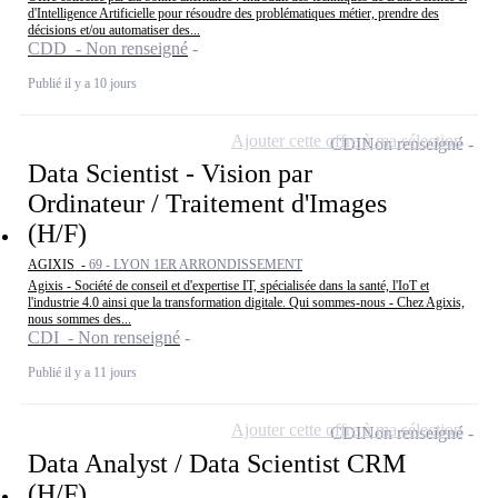
d'Intelligence Artificielle pour résoudre des problématiques métier, prendre des
décisions et/ou automatiser des...
CDD - Non renseigné
Publié il y a 10 jours
Ajouter cette offre à ma sélection
CDI
Non renseigné
Data Scientist - Vision par
Ordinateur / Traitement d'Images
(H/F)
AGIXIS -
69 - LYON 1ER ARRONDISSEMENT
Agixis - Société de conseil et d'expertise IT, spécialisée dans la santé, l'IoT et
l'industrie 4.0 ainsi que la transformation digitale. Qui sommes-nous - Chez Agixis,
nous sommes des...
CDI - Non renseigné
Publié il y a 11 jours
Ajouter cette offre à ma sélection
CDI
Non renseigné
Data Analyst / Data Scientist CRM
(H/F)