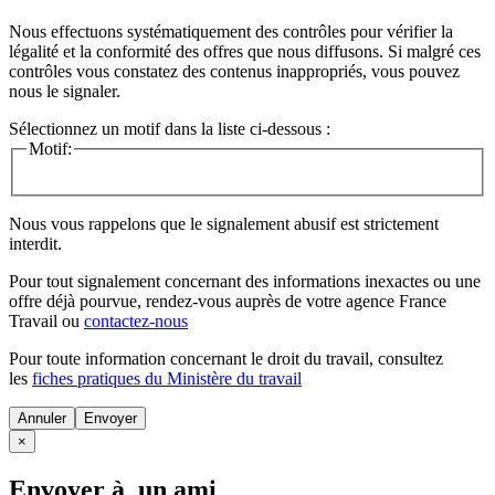
Nous effectuons systématiquement des contrôles pour vérifier la
légalité et la conformité des offres que nous diffusons. Si malgré ces
contrôles vous constatez des contenus inappropriés, vous pouvez
nous le signaler.
Sélectionnez un motif dans la liste ci-dessous :
Motif:
Nous vous rappelons que le signalement abusif est strictement
interdit.
Pour tout signalement concernant des
informations inexactes
ou une
offre déjà pourvue
, rendez-vous auprès de votre agence France
Travail ou
contactez-nous
Pour toute information concernant le
droit du travail
, consultez
les
fiches pratiques du Ministère du travail
Annuler
×
Envoyer à un ami