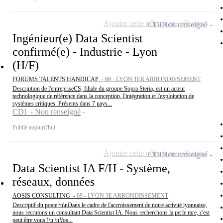
Ajouter cette offre à ma sélection
CDI
Non renseigné
Ingénieur(e) Data Scientist
confirmé(e) - Industrie - Lyon
(H/F)
FORUMS TALENTS HANDICAP -
69 - LYON 1ER ARRONDISSEMENT
Description de l'entrepriseCS, filiale du groupe Sopra Steria, est un acteur
technologique de référence dans la conception, l'intégration et l'exploitation de
systèmes critiques. Présents dans 7 pays...
CDI - Non renseigné
Publié aujourd'hui
Ajouter cette offre à ma sélection
CDI
Non renseigné
Data Scientist IA F/H - Système,
réseaux, données
AOSIS CONSULTING -
69 - LYON 3E ARRONDISSEMENT
Descriptif du poste:\n\nDans le cadre de l'accroissement de notre activité lyonnaise,
nous recrutons un consultant Data Scientist IA. Nous recherchons la perle rare, c'est
peut être vous !\n \nVos...