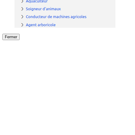
Fermer
Fermer
le détail de l'offre
/
Offre
sur
Offre précéden