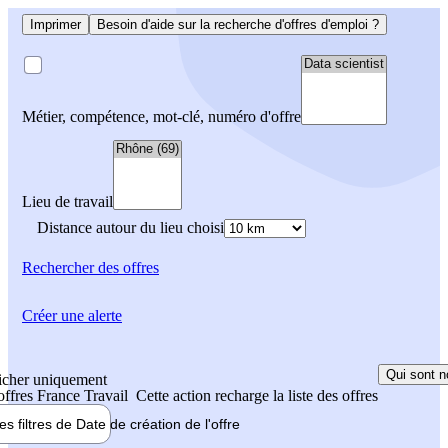
Imprimer
Besoin d'aide sur la recherche d'offres d'emploi ?
Métier, compétence, mot-clé, numéro d'offre
Lieu de travail
Distance autour du lieu choisi
Rechercher
des offres
Créer une alerte
Qui sont n
icher uniquement
 offres France Travail
Cette action recharge la liste des offres
les filtres de
Date de création
de l'offre