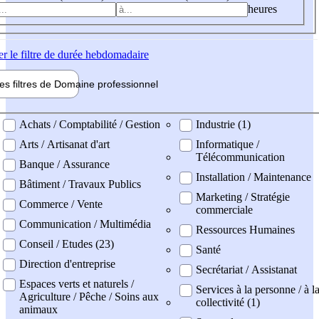
heures
er
le filtre de durée hebdomadaire
les filtres de
Domaine pro
fessionnel
ne professionel
Achats / Comptabilité / Gestion
Industrie (1)
Arts / Artisanat d'art
Informatique /
Télécommunication
Banque / Assurance
Installation / Maintenance
Bâtiment / Travaux Publics
Marketing / Stratégie
Commerce / Vente
commerciale
Communication / Multimédia
Ressources Humaines
Conseil / Etudes (23)
Santé
Direction d'entreprise
Secrétariat / Assistanat
Espaces verts et naturels /
Services à la personne / à l
Agriculture / Pêche / Soins aux
collectivité (1)
animaux