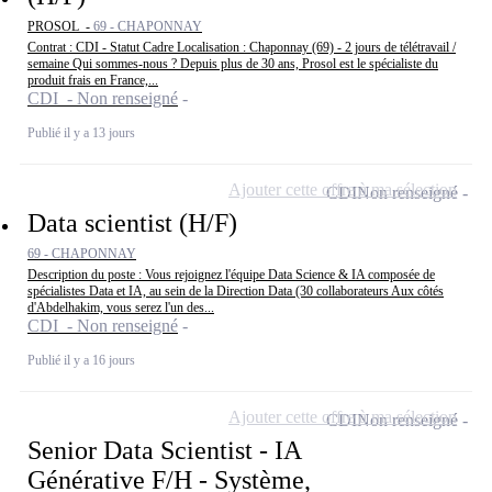
PROSOL -
69 - CHAPONNAY
Contrat : CDI - Statut Cadre Localisation : Chaponnay (69) - 2 jours de télétravail /
semaine Qui sommes-nous ? Depuis plus de 30 ans, Prosol est le spécialiste du
produit frais en France,...
CDI - Non renseigné
Publié il y a 13 jours
Ajouter cette offre à ma sélection
CDI
Non renseigné
Data scientist (H/F)
69 - CHAPONNAY
Description du poste : Vous rejoignez l'équipe Data Science & IA composée de
spécialistes Data et IA, au sein de la Direction Data (30 collaborateurs Aux côtés
d'Abdelhakim, vous serez l'un des...
CDI - Non renseigné
Publié il y a 16 jours
Ajouter cette offre à ma sélection
CDI
Non renseigné
Senior Data Scientist - IA
Générative F/H - Système,