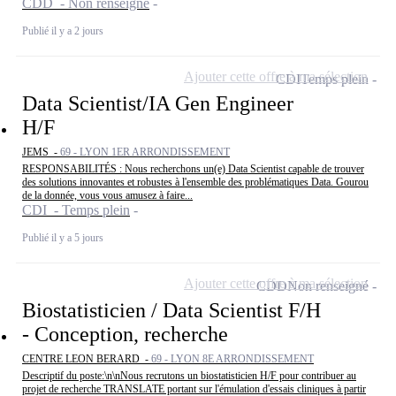
CDD - Non renseigné
Publié il y a 2 jours
Ajouter cette offre à ma sélection
CDI
Temps plein
Data Scientist/IA Gen Engineer
H/F
JEMS -
69 - LYON 1ER ARRONDISSEMENT
RESPONSABILITÉS : Nous recherchons un(e) Data Scientist capable de trouver
des solutions innovantes et robustes à l'ensemble des problématiques Data. Gourou
de la donnée, vous vous amusez à faire...
CDI - Temps plein
Publié il y a 5 jours
Ajouter cette offre à ma sélection
CDD
Non renseigné
Biostatisticien / Data Scientist F/H
- Conception, recherche
CENTRE LEON BERARD -
69 - LYON 8E ARRONDISSEMENT
Descriptif du poste:\n\nNous recrutons un biostatisticien H/F pour contribuer au
projet de recherche TRANSLATE portant sur l'émulation d'essais cliniques à partir