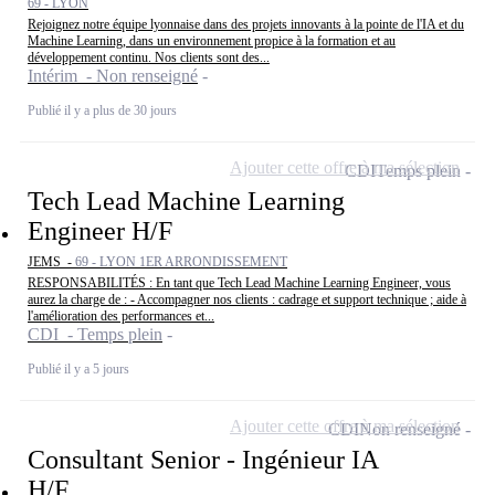
69 - LYON
Rejoignez notre équipe lyonnaise dans des projets innovants à la pointe de l'IA et du
Machine Learning, dans un environnement propice à la formation et au
développement continu. Nos clients sont des...
Intérim - Non renseigné
Publié il y a plus de 30 jours
Ajouter cette offre à ma sélection
CDI
Temps plein
Tech Lead Machine Learning
Engineer H/F
JEMS -
69 - LYON 1ER ARRONDISSEMENT
RESPONSABILITÉS : En tant que Tech Lead Machine Learning Engineer, vous
aurez la charge de : - Accompagner nos clients : cadrage et support technique ; aide à
l'amélioration des performances et...
CDI - Temps plein
Publié il y a 5 jours
Ajouter cette offre à ma sélection
CDI
Non renseigné
Consultant Senior - Ingénieur IA
H/F