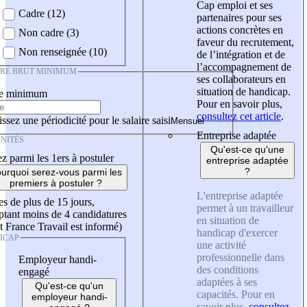
Cap emploi et ses
Cadre (12)
partenaires pour ses
actions concrètes en
Non cadre (3)
faveur du recrutement,
Non renseignée (10)
de l’intégration et de
l’accompagnement de
IRE BRUT MINIMUM
ses collaborateurs en
situation de handicap.
re minimum
Pour en savoir plus,
consultez cet article
.
ssez une périodicité pour le salaire saisi
Entreprise adaptée
NITÉS
Qu'est-ce qu'une
z parmi les 1ers à postuler
entreprise adaptée
?
urquoi serez-vous parmi les
premiers à postuler ?
L'entreprise adaptée
es de plus de 15 jours,
permet à un travailleur
tant moins de 4 candidatures
en situation de
t France Travail est informé)
handicap d'exercer
ICAP
une activité
professionnelle dans
Employeur handi-
des conditions
engagé
adaptées à ses
Qu'est-ce qu'un
capacités. Pour en
employeur handi-
savoir plus,
consultez