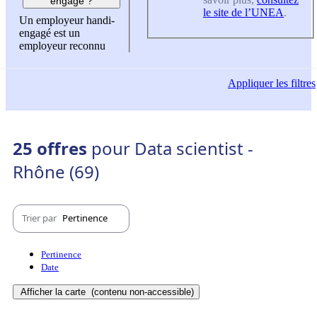
engagé ?
le site de l’UNEA
.
Un employeur handi-
engagé est un
employeur reconnu
Appliquer
les filtres
25 offres
pour Data scientist -
Rhône (69)
Trier par
Pertinence
Pertinence
Date
Afficher la carte
(contenu non-accessible)