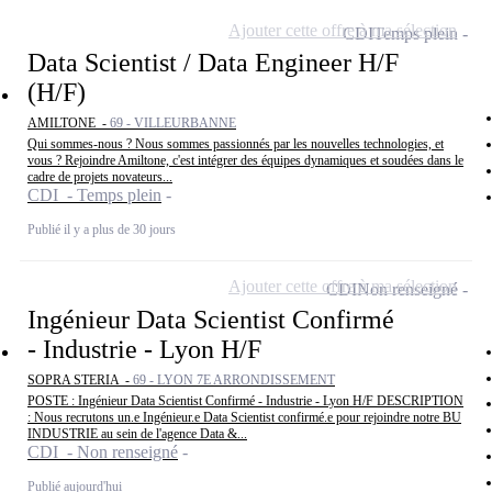
Ajouter cette offre à ma sélection
CDI
Temps plein
Data Scientist / Data Engineer H/F
(H/F)
AMILTONE -
69 - VILLEURBANNE
Qui sommes-nous ? Nous sommes passionnés par les nouvelles technologies, et
vous ? Rejoindre Amiltone, c'est intégrer des équipes dynamiques et soudées dans le
cadre de projets novateurs...
CDI - Temps plein
Publié il y a plus de 30 jours
Ajouter cette offre à ma sélection
CDI
Non renseigné
Ingénieur Data Scientist Confirmé
- Industrie - Lyon H/F
SOPRA STERIA -
69 - LYON 7E ARRONDISSEMENT
POSTE : Ingénieur Data Scientist Confirmé - Industrie - Lyon H/F DESCRIPTION
: Nous recrutons un.e Ingénieur.e Data Scientist confirmé.e pour rejoindre notre BU
INDUSTRIE au sein de l'agence Data &...
CDI - Non renseigné
Publié aujourd'hui