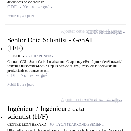
de données de vie réelle en...
CDD - Non renseigné
Publié il y a 7 jours
Ajouter cette offre à ma sélection
CDI
Non renseigné
Senior Data Scientist - GenAI
(H/F)
PROSOL -
69 - CHAPONNAY
Contrat : CDI - Statut Cadre Localisation : Chaponnay (69) - 2 jours de télétravail /
semaine Qui sommes-nous ? Depuis plus de 30 ans, Prosol est le spécialiste du
produit frais en France, avec...
CDI - Non renseigné
Publié il y a 8 jours
Ajouter cette offre à ma sélection
CDD
Non renseigné
Ingénieur / Ingénieure data
scientist (H/F)
CENTRE LEON BERARD -
69 - LYON 8E ARRONDISSEMENT
Offre collectée par La bonne alternance : Introduit des techniques de Data Science et