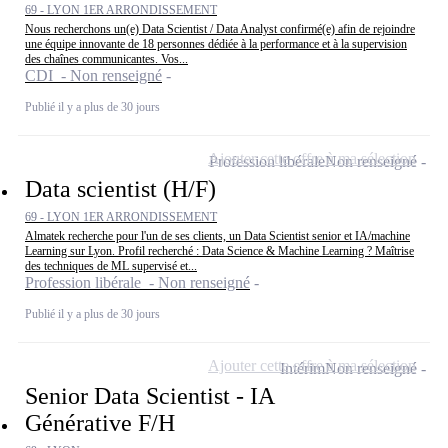
69 - LYON 1ER ARRONDISSEMENT
Nous recherchons un(e) Data Scientist / Data Analyst confirmé(e) afin de rejoindre
une équipe innovante de 18 personnes dédiée à la performance et à la supervision
des chaînes communicantes. Vos...
CDI - Non renseigné
Publié il y a plus de 30 jours
Ajouter cette offre à ma sélection
Profession libérale
Non renseigné
Data scientist (H/F)
69 - LYON 1ER ARRONDISSEMENT
Almatek recherche pour l'un de ses clients, un Data Scientist senior et IA/machine
Learning sur Lyon. Profil recherché : Data Science & Machine Learning ? Maîtrise
des techniques de ML supervisé et...
Profession libérale - Non renseigné
Publié il y a plus de 30 jours
Ajouter cette offre à ma sélection
Intérim
Non renseigné
Senior Data Scientist - IA
Générative F/H