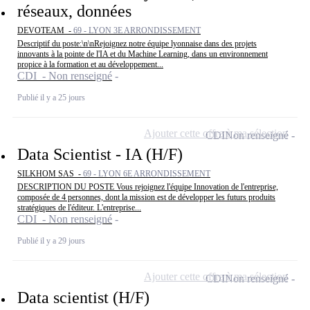
réseaux, données
DEVOTEAM -
69 - LYON 3E ARRONDISSEMENT
Descriptif du poste:\n\nRejoignez notre équipe lyonnaise dans des projets
innovants à la pointe de l'IA et du Machine Learning, dans un environnement
propice à la formation et au développement...
CDI - Non renseigné
Publié il y a 25 jours
Ajouter cette offre à ma sélection
CDI
Non renseigné
Data Scientist - IA (H/F)
SILKHOM SAS -
69 - LYON 6E ARRONDISSEMENT
DESCRIPTION DU POSTE Vous rejoignez l'équipe Innovation de l'entreprise,
composée de 4 personnes, dont la mission est de développer les futurs produits
stratégiques de l'éditeur. L'entreprise...
CDI - Non renseigné
Publié il y a 29 jours
Ajouter cette offre à ma sélection
CDI
Non renseigné
Data scientist (H/F)