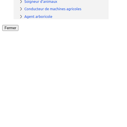
Fermer
Fermer
le détail de l'offre
/
Offre
sur
Offre précéden