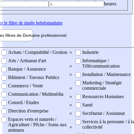
heures
er
le filtre de durée hebdomadaire
les filtres de
Domaine pro
fessionnel
ne professionel
Achats / Comptabilité / Gestion
Industrie
Arts / Artisanat d'art
Informatique /
Télécommunication
Banque / Assurance
Installation / Maintenance
Bâtiment / Travaux Publics
Marketing / Stratégie
Commerce / Vente
commerciale
Communication / Multimédia
Ressources Humaines
Conseil / Etudes
Santé
Direction d'entreprise
Secrétariat / Assistanat
Espaces verts et naturels /
Services à la personne / à l
Agriculture / Pêche / Soins aux
collectivité
animaux