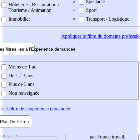
Spectacle
Hôtellerie - Restauration /
Tourisme / Animation
Sport
Immobilier
Transport / Logistique
Appliquer
le filtre du domaine professi
es filtres liés à l'
Expérience
demandée
ience demandée
Moins de 1 an
De 1 à 3 ans
Plus de 3 ans
Non renseignée
er
le filtre de l'expérience demandée
Plus De
Filtres
IFICATION
par France travail,