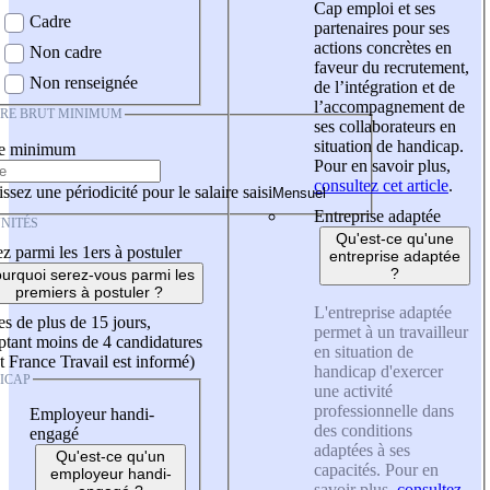
Cap emploi et ses
Cadre
partenaires pour ses
actions concrètes en
Non cadre
faveur du recrutement,
Non renseignée
de l’intégration et de
l’accompagnement de
IRE BRUT MINIMUM
ses collaborateurs en
situation de handicap.
re minimum
Pour en savoir plus,
consultez cet article
.
ssez une périodicité pour le salaire saisi
Entreprise adaptée
NITÉS
Qu'est-ce qu'une
z parmi les 1ers à postuler
entreprise adaptée
?
urquoi serez-vous parmi les
premiers à postuler ?
L'entreprise adaptée
es de plus de 15 jours,
permet à un travailleur
tant moins de 4 candidatures
en situation de
t France Travail est informé)
handicap d'exercer
ICAP
une activité
professionnelle dans
Employeur handi-
des conditions
engagé
adaptées à ses
Qu'est-ce qu'un
capacités. Pour en
employeur handi-
savoir plus,
consultez