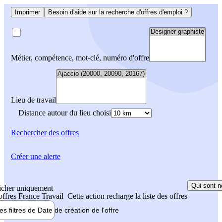
Imprimer
Besoin d'aide sur la recherche d'offres d'emploi ?
Métier, compétence, mot-clé, numéro d'offre
Lieu de travail
Distance autour du lieu choisi
Rechercher
des offres
Créer une alerte
Qui sont n
icher uniquement
 offres France Travail
Cette action recharge la liste des offres
les filtres de
Date de création
de l'offre