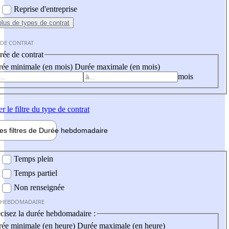
Reprise d'entreprise
plus
de types de contrat
 DE CONTRAT
ée de contrat
ée minimale (en mois)
Durée maximale (en mois)
mois
er
le filtre du type de contrat
les filtres de
Durée hebdo
madaire
 hebdomadaire
Temps plein
Temps partiel
Non renseignée
 HEBDOMADAIRE
cisez la durée hebdomadaire :
ée minimale (en heure)
Durée maximale (en heure)