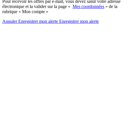
Pour recevoir les offres par e-mail, vous devez saisir votre adresse
électronique et la valider sur la page «
Mes coordonnées
» de la
rubrique « Mon compte »
Annuler
Enregistrer mon alerte
Enregistrer
mon alerte