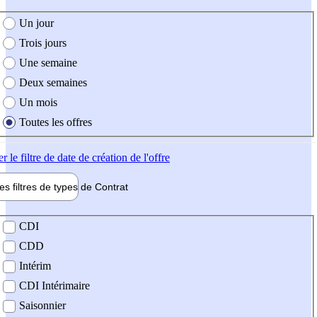
e création de l'offre
Un jour
Trois jours
Une semaine
Deux semaines
Un mois
Toutes les offres
er
le filtre de date de création de l'offre
les filtres de types de
Contrat
de contrat
CDI
CDD
Intérim
CDI Intérimaire
Saisonnier