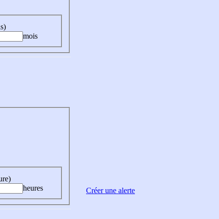
s)
mois
ure)
heures
Créer une alerte