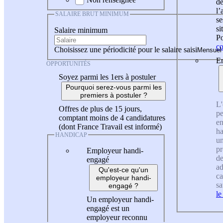
de
l
SALAIRE BRUT MINIMUM
se
si
Salaire minimum
Po
co
Choisissez une périodicité pour le salaire saisi
En
OPPORTUNITÉS
Soyez parmi les 1ers à postuler
Pourquoi serez-vous parmi les
premiers à postuler ?
L'
Offres de plus de 15 jours,
pe
comptant moins de 4 candidatures
en
(dont France Travail est informé)
ha
HANDICAP
un
pr
Employeur handi-
de
engagé
ad
Qu'est-ce qu'un
ca
employeur handi-
sa
engagé ?
le
Un employeur handi-
engagé est un
employeur reconnu