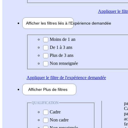
Appliquer
le fil
Afficher les filtres liés à l'
Expérience
demandée
Expérience demandée
Moins de 1 an
De 1 à 3 ans
Plus de 3 ans
Non renseignée
Appliquer
le filtre de l'expérience demandée
Afficher
Plus de
filtres
QUALIFICATION
pa
Ca
Cadre
pa
ac
Non cadre
fa
Non renseignée