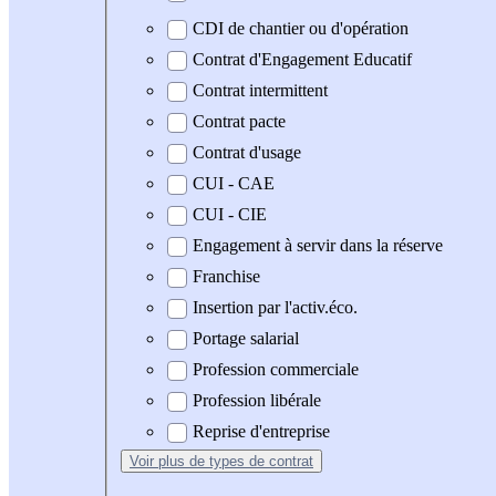
CDI de chantier ou d'opération
Contrat d'Engagement Educatif
Contrat intermittent
Contrat pacte
Contrat d'usage
CUI - CAE
CUI - CIE
Engagement à servir dans la réserve
Franchise
Insertion par l'activ.éco.
Portage salarial
Profession commerciale
Profession libérale
Reprise d'entreprise
Voir plus
de types de contrat