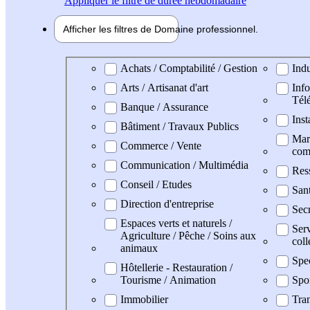
Appliquer
le filtre de durée hebdomadaire
Afficher les filtres de
Domaine pro
fessionnel
Domaine professionel
Achats / Comptabilité / Gestion
Indu
Arts / Artisanat d'art
Info
Tél
Banque / Assurance
Inst
Bâtiment / Travaux Publics
Mark
Commerce / Vente
com
Communication / Multimédia
Res
Conseil / Etudes
San
Direction d'entreprise
Secr
Espaces verts et naturels /
Serv
Agriculture / Pêche / Soins aux
coll
animaux
Spe
Hôtellerie - Restauration /
Tourisme / Animation
Spo
Immobilier
Tran