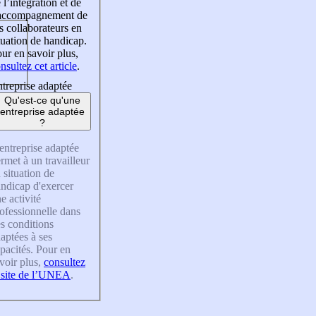
 l’intégration et de
’accompagnement de
s collaborateurs en
tuation de handicap.
ur en savoir plus,
nsultez cet article
.
treprise adaptée
Qu'est-ce qu'une
entreprise adaptée
?
entreprise adaptée
rmet à un travailleur
 situation de
ndicap d'exercer
e activité
ofessionnelle dans
s conditions
aptées à ses
pacités. Pour en
voir plus,
consultez
 site de l’UNEA
.