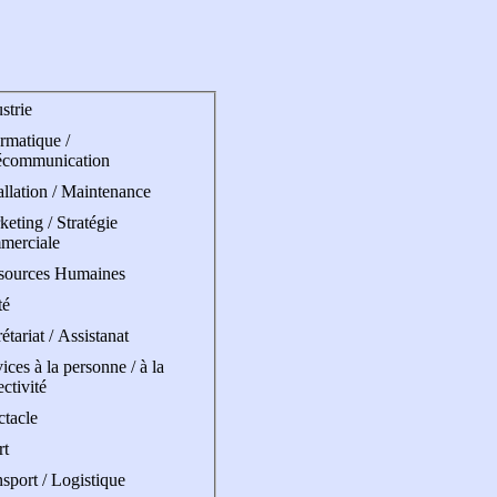
strie
rmatique /
écommunication
allation / Maintenance
eting / Stratégie
merciale
sources Humaines
té
étariat / Assistanat
ices à la personne / à la
ectivité
ctacle
rt
sport / Logistique