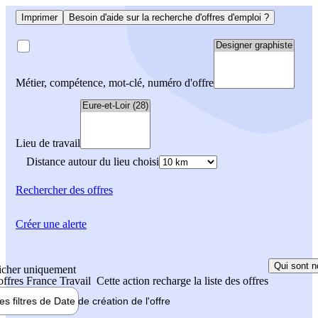
Imprimer
Besoin d'aide sur la recherche d'offres d'emploi ?
Métier, compétence, mot-clé, numéro d'offre
Lieu de travail
Distance autour du lieu choisi
Rechercher
des offres
Créer une alerte
Qui sont n
icher uniquement
 offres France Travail
Cette action recharge la liste des offres
les filtres de
Date de création
de l'offre