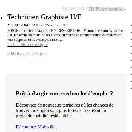
Ajouter cette offre à ma sélection
CDI
Non renseigné
Technicien Graphiste H/F
METRONOME PARTNERS -
28 - LUCÉ
POSTE : Technicien Graphiste H/F DESCRIPTION : Metronome Partners, cabinet
RH, recherche pour l'un de ses clients, entreprise de communication & impression
tous supports, sa nouvelle perle rare :...
CDI - Non renseigné
Publié il y a plus de 30 jours
Prêt à élargir votre recherche d’emploi ?
Découvrez de nouveaux territoires où les chances de
trouver un emploi sont plus fortes en réalisant un
projet de mobilité résidentielle
Découvrez Mobiville