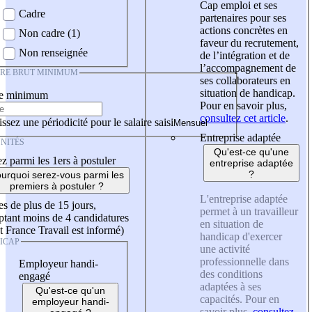
Cap emploi et ses
Cadre
partenaires pour ses
actions concrètes en
Non cadre (1)
faveur du recrutement,
Non renseignée
de l’intégration et de
l’accompagnement de
IRE BRUT MINIMUM
ses collaborateurs en
situation de handicap.
re minimum
Pour en savoir plus,
consultez cet article
.
ssez une périodicité pour le salaire saisi
Entreprise adaptée
NITÉS
Qu'est-ce qu'une
z parmi les 1ers à postuler
entreprise adaptée
?
urquoi serez-vous parmi les
premiers à postuler ?
L'entreprise adaptée
es de plus de 15 jours,
permet à un travailleur
tant moins de 4 candidatures
en situation de
t France Travail est informé)
handicap d'exercer
ICAP
une activité
professionnelle dans
Employeur handi-
des conditions
engagé
adaptées à ses
Qu'est-ce qu'un
capacités. Pour en
employeur handi-
savoir plus,
consultez