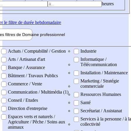
heures
er
le filtre de durée hebdomadaire
les filtres de
Domaine pro
fessionnel
ne professionel
Achats / Comptabilité / Gestion
Industrie
Arts / Artisanat d'art
Informatique /
Télécommunication
Banque / Assurance
Installation / Maintenance
Bâtiment / Travaux Publics
Marketing / Stratégie
Commerce / Vente
commerciale
Communication / Multimédia (1)
Ressources Humaines
Conseil / Etudes
Santé
Direction d'entreprise
Secrétariat / Assistanat
Espaces verts et naturels /
Services à la personne / à l
Agriculture / Pêche / Soins aux
collectivité
animaux