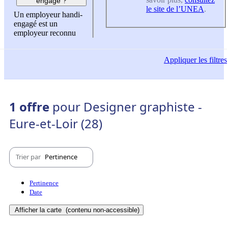
engagé ?
le site de l’UNEA
.
Un employeur handi-
engagé est un
employeur reconnu
Appliquer
les filtres
1 offre
pour Designer graphiste -
Eure-et-Loir (28)
Trier par
Pertinence
Pertinence
Date
Afficher la carte
(contenu non-accessible)