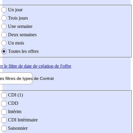
e création de l'offre
Un jour
Trois jours
Une semaine
Deux semaines
Un mois
Toutes les offres
er
le filtre de date de création de l'offre
les filtres de types de
Contrat
de contrat
CDI (1)
CDD
Intérim
CDI Intérimaire
Saisonnier