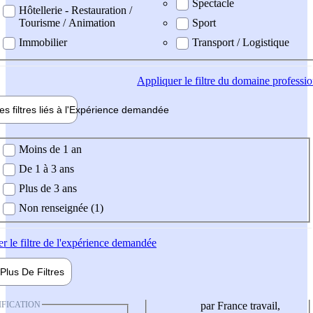
Spectacle
Hôtellerie - Restauration /
Tourisme / Animation
Sport
Immobilier
Transport / Logistique
Appliquer
le filtre du domaine professi
es filtres liés à l'
Expérience
demandée
ience demandée
Moins de 1 an
De 1 à 3 ans
Plus de 3 ans
Non renseignée (1)
er
le filtre de l'expérience demandée
Plus De
Filtres
IFICATION
par France travail,