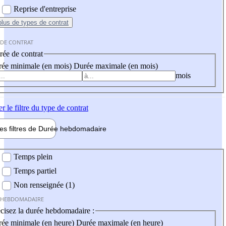
Reprise d'entreprise
plus
de types de contrat
 DE CONTRAT
ée de contrat
ée minimale (en mois)
Durée maximale (en mois)
mois
er
le filtre du type de contrat
les filtres de
Durée hebdo
madaire
 hebdomadaire
Temps plein
Temps partiel
Non renseignée (1)
 HEBDOMADAIRE
cisez la durée hebdomadaire :
ée minimale (en heure)
Durée maximale (en heure)