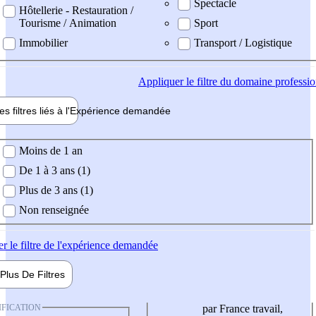
Spectacle
Hôtellerie - Restauration /
Tourisme / Animation
Sport
Immobilier
Transport / Logistique
Appliquer
le filtre du domaine professi
es filtres liés à l'
Expérience
demandée
ience demandée
Moins de 1 an
De 1 à 3 ans (1)
Plus de 3 ans (1)
Non renseignée
er
le filtre de l'expérience demandée
Plus De
Filtres
IFICATION
par France travail,