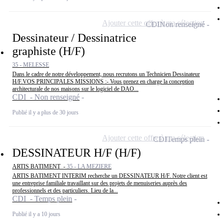
Ajouter cette offre à ma sélection
CDI
Non renseigné
Dessinateur / Dessinatrice
graphiste (H/F)
35 - MELESSE
Dans le cadre de notre développement, nous recrutons un Technicien Dessinateur
H/F.VOS PRINCIPALES MISSIONS :- Vous prenez en charge la conception
architecturale de nos maisons sur le logiciel de DAO...
CDI - Non renseigné
Publié il y a plus de 30 jours
Ajouter cette offre à ma sélection
CDI
Temps plein
DESSINATEUR H/F (H/F)
ARTIS BATIMENT -
35 - LA MEZIERE
ARTIS BATIMENT INTERIM recherche un DESSINATEUR H/F. Notre client est
une entreprise familiale travaillant sur des projets de menuiseries auprès des
professionnels et des particuliers. Lieu de la...
CDI - Temps plein
Publié il y a 10 jours