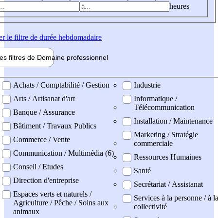
heures
er
le filtre de durée hebdomadaire
les filtres de
Domaine pro
fessionnel
ne professionel
Achats / Comptabilité / Gestion
Industrie
Arts / Artisanat d'art
Informatique /
Télécommunication
Banque / Assurance
Installation / Maintenance
Bâtiment / Travaux Publics
Marketing / Stratégie
Commerce / Vente
commerciale
Communication / Multimédia (6)
Ressources Humaines
Conseil / Etudes
Santé
Direction d'entreprise
Secrétariat / Assistanat
Espaces verts et naturels /
Services à la personne / à l
Agriculture / Pêche / Soins aux
collectivité
animaux