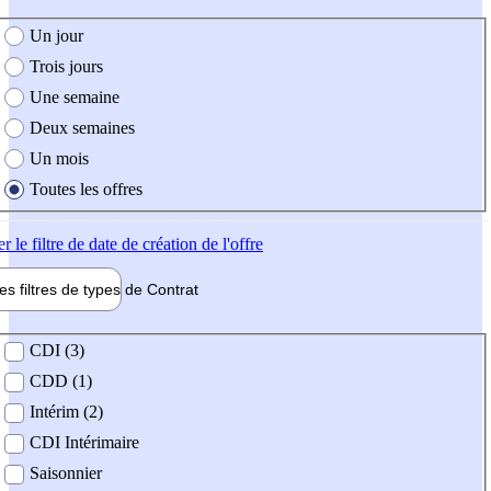
e création de l'offre
Un jour
Trois jours
Une semaine
Deux semaines
Un mois
Toutes les offres
er
le filtre de date de création de l'offre
les filtres de types de
Contrat
de contrat
CDI (3)
CDD (1)
Intérim (2)
CDI Intérimaire
Saisonnier