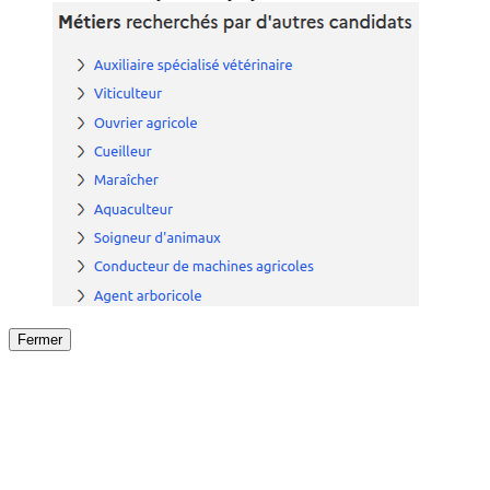
Fermer
Fermer
le détail de l'offre
/
Offre
sur
Offre précéden