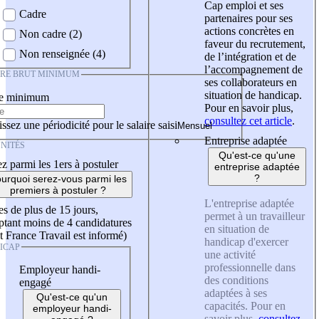
Cap emploi et ses
Cadre
partenaires pour ses
actions concrètes en
Non cadre (2)
faveur du recrutement,
Non renseignée (4)
de l’intégration et de
l’accompagnement de
IRE BRUT MINIMUM
ses collaborateurs en
situation de handicap.
re minimum
Pour en savoir plus,
consultez cet article
.
ssez une périodicité pour le salaire saisi
Entreprise adaptée
NITÉS
Qu'est-ce qu'une
z parmi les 1ers à postuler
entreprise adaptée
?
urquoi serez-vous parmi les
premiers à postuler ?
L'entreprise adaptée
es de plus de 15 jours,
permet à un travailleur
tant moins de 4 candidatures
en situation de
t France Travail est informé)
handicap d'exercer
ICAP
une activité
professionnelle dans
Employeur handi-
des conditions
engagé
adaptées à ses
Qu'est-ce qu'un
capacités. Pour en
employeur handi-
savoir plus,
consultez