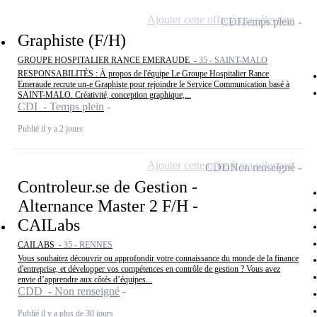
Ajouter cette offre à ma sélection
CDI
Temps plein
Graphiste (F/H)
GROUPE HOSPITALIER RANCE EMERAUDE -
35 - SAINT-MALO
RESPONSABILITÉS : À propos de l'équipe Le Groupe Hospitalier Rance
Emeraude recrute un-e Graphiste pour rejoindre le Service Communication basé à
SAINT-MALO. Créativité, conception graphique,...
CDI - Temps plein
Publié il y a 2 jours
Ajouter cette offre à ma sélection
CDD
Non renseigné
Controleur.se de Gestion -
Alternance Master 2 F/H -
CAILabs
CAILABS -
35 - RENNES
Vous souhaitez découvrir ou approfondir votre connaissance du monde de la finance
d'entreprise, et développer vos compétences en contrôle de gestion ? Vous avez
envie d’apprendre aux côtés d’équipes...
CDD - Non renseigné
Publié il y a plus de 30 jours