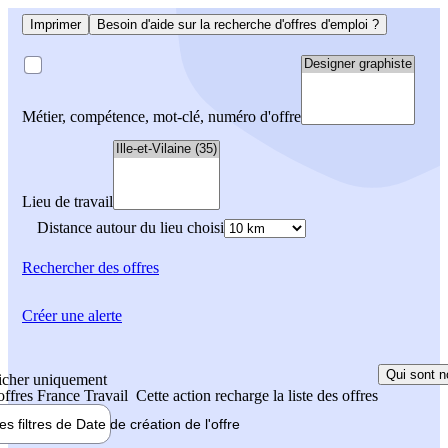
Imprimer
Besoin d'aide sur la recherche d'offres d'emploi ?
Métier, compétence, mot-clé, numéro d'offre
Lieu de travail
Distance autour du lieu choisi
Rechercher
des offres
Créer une alerte
Qui sont n
icher uniquement
 offres France Travail
Cette action recharge la liste des offres
les filtres de
Date de création
de l'offre