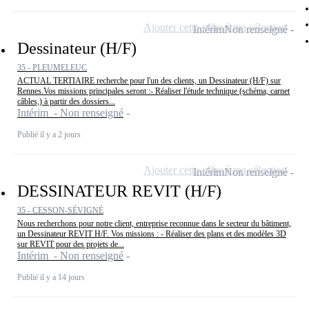
Ajouter cette offre à ma sélection
Intérim
Non renseigné
Dessinateur (H/F)
35 - PLEUMELEUC
ACTUAL TERTIAIRE recherche pour l'un des clients, un Dessinateur (H/F) sur
Rennes.Vos missions principales seront :- Réaliser l'étude technique (schéma, carnet
câbles,) à partir des dossiers...
Intérim - Non renseigné
Publié il y a 2 jours
Ajouter cette offre à ma sélection
Intérim
Non renseigné
DESSINATEUR REVIT (H/F)
35 - CESSON-SÉVIGNÉ
Nous recherchons pour notre client, entreprise reconnue dans le secteur du bâtiment,
un Dessinateur REVIT H/F. Vos missions : - Réaliser des plans et des modèles 3D
sur REVIT pour des projets de...
Intérim - Non renseigné
Publié il y a 14 jours