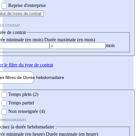
Reprise d'entreprise
plus
de types de contrat
 DE CONTRAT
ée de contrat
ée minimale (en mois)
Durée maximale (en mois)
mois
er
le filtre du type de contrat
les filtres de
Durée hebdo
madaire
 hebdomadaire
Temps plein (2)
Temps partiel
Non renseignée (4)
 HEBDOMADAIRE
cisez la durée hebdomadaire :
ée minimale (en heure)
Durée maximale (en heure)