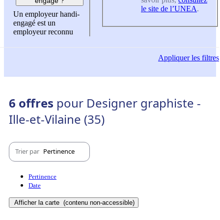
engagé ?
le site de l’UNEA
.
Un employeur handi-
engagé est un
employeur reconnu
Appliquer
les filtres
6 offres
pour Designer graphiste -
Ille-et-Vilaine (35)
Trier par
Pertinence
Pertinence
Date
Afficher la carte
(contenu non-accessible)