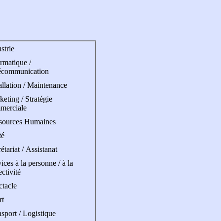
strie
rmatique /
écommunication
allation / Maintenance
eting / Stratégie
merciale
sources Humaines
té
étariat / Assistanat
ices à la personne / à la
ectivité
ctacle
rt
sport / Logistique