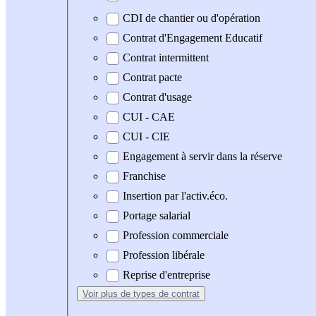
CDI de chantier ou d'opération
Contrat d'Engagement Educatif
Contrat intermittent
Contrat pacte
Contrat d'usage
CUI - CAE
CUI - CIE
Engagement à servir dans la réserve
Franchise
Insertion par l'activ.éco.
Portage salarial
Profession commerciale
Profession libérale
Reprise d'entreprise
Voir plus
de types de contrat