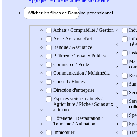
Appliquer
le filtre de durée hebdomadaire
Afficher les filtres de
Domaine pro
fessionnel
Domaine professionel
Achats / Comptabilité / Gestion
Indu
Arts / Artisanat d'art
Info
Tél
Banque / Assurance
Inst
Bâtiment / Travaux Publics
Mark
Commerce / Vente
com
Communication / Multimédia
Res
Conseil / Etudes
San
Direction d'entreprise
Secr
Espaces verts et naturels /
Serv
Agriculture / Pêche / Soins aux
coll
animaux
Spe
Hôtellerie - Restauration /
Tourisme / Animation
Spo
Immobilier
Tran