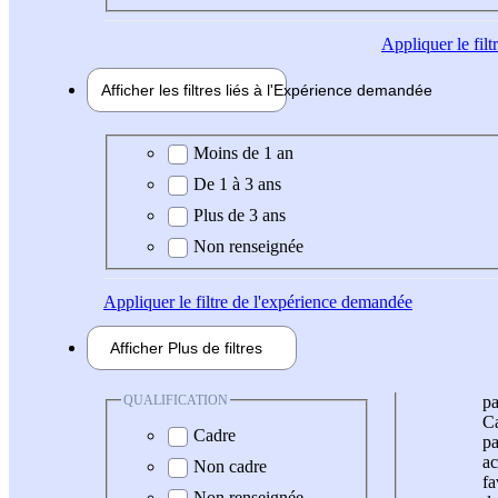
Appliquer
le fil
Afficher les filtres liés à l'
Expérience
demandée
Expérience demandée
Moins de 1 an
De 1 à 3 ans
Plus de 3 ans
Non renseignée
Appliquer
le filtre de l'expérience demandée
Afficher
Plus de
filtres
QUALIFICATION
pa
Ca
Cadre
pa
ac
Non cadre
fa
Non renseignée