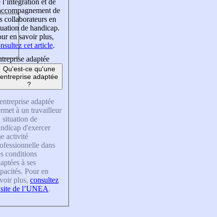
 l’intégration et de
’accompagnement de
s collaborateurs en
tuation de handicap.
ur en savoir plus,
nsultez cet article
.
treprise adaptée
Qu'est-ce qu'une
entreprise adaptée
?
entreprise adaptée
rmet à un travailleur
 situation de
ndicap d'exercer
e activité
ofessionnelle dans
s conditions
aptées à ses
pacités. Pour en
voir plus,
consultez
 site de l’UNEA
.