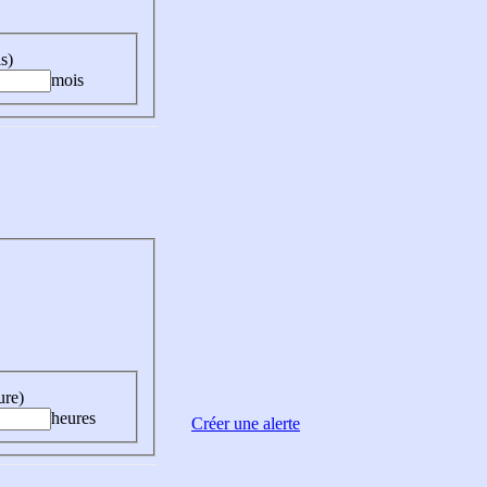
s)
mois
ure)
heures
Créer une alerte