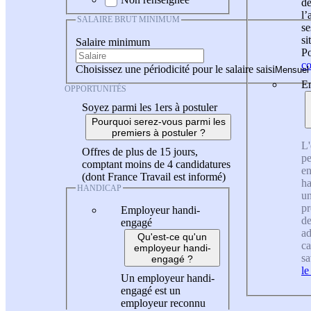
de
l
SALAIRE BRUT MINIMUM
se
si
Salaire minimum
Po
co
Choisissez une périodicité pour le salaire saisi
En
OPPORTUNITÉS
Soyez parmi les 1ers à postuler
Pourquoi serez-vous parmi les
premiers à postuler ?
L'
Offres de plus de 15 jours,
pe
comptant moins de 4 candidatures
en
(dont France Travail est informé)
ha
HANDICAP
un
pr
Employeur handi-
de
engagé
ad
Qu'est-ce qu'un
ca
employeur handi-
sa
engagé ?
le
Un employeur handi-
engagé est un
employeur reconnu