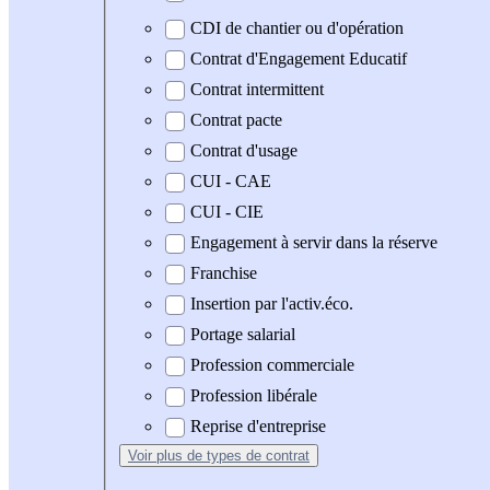
CDI de chantier ou d'opération
Contrat d'Engagement Educatif
Contrat intermittent
Contrat pacte
Contrat d'usage
CUI - CAE
CUI - CIE
Engagement à servir dans la réserve
Franchise
Insertion par l'activ.éco.
Portage salarial
Profession commerciale
Profession libérale
Reprise d'entreprise
Voir plus
de types de contrat