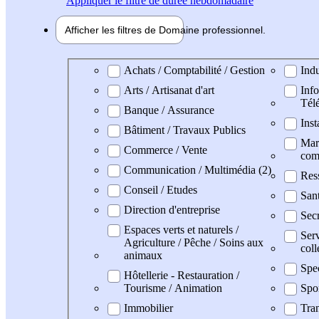
Appliquer
le filtre de durée hebdomadaire
Afficher les filtres de
Domaine pro
fessionnel
Domaine professionel
Achats / Comptabilité / Gestion
Indu
Arts / Artisanat d'art
Info
Tél
Banque / Assurance
Inst
Bâtiment / Travaux Publics
Mark
Commerce / Vente
com
Communication / Multimédia (2)
Res
Conseil / Etudes
San
Direction d'entreprise
Secr
Espaces verts et naturels /
Serv
Agriculture / Pêche / Soins aux
coll
animaux
Spe
Hôtellerie - Restauration /
Tourisme / Animation
Spo
Immobilier
Tran