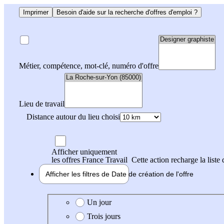
Imprimer
Besoin d'aide sur la recherche d'offres d'emploi ?
Métier, compétence, mot-clé, numéro d'offre
Lieu de travail
Distance autour du lieu choisi
Afficher uniquement
les offres France Travail
Cette action recharge la liste 
Afficher les filtres de
Date de création
de l'offre
Date de création de l'offre
Un jour
Trois jours