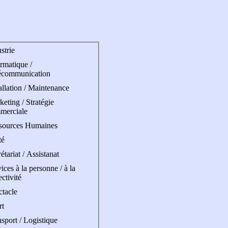
strie
rmatique /
écommunication
allation / Maintenance
eting / Stratégie
merciale
sources Humaines
té
étariat / Assistanat
ices à la personne / à la
ectivité
ctacle
rt
sport / Logistique