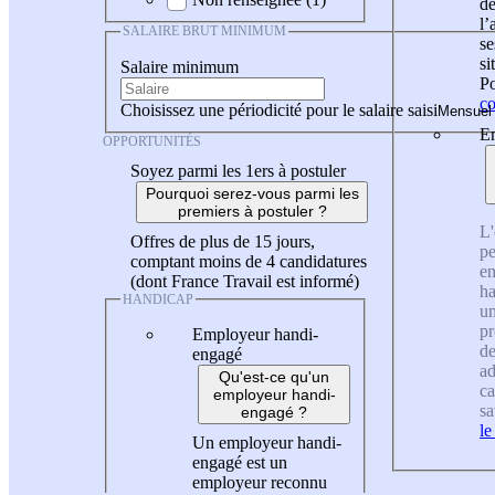
de
l
SALAIRE BRUT MINIMUM
se
si
Salaire minimum
Po
co
Choisissez une périodicité pour le salaire saisi
En
OPPORTUNITÉS
Soyez parmi les 1ers à postuler
Pourquoi serez-vous parmi les
premiers à postuler ?
L'
Offres de plus de 15 jours,
pe
comptant moins de 4 candidatures
en
(dont France Travail est informé)
ha
HANDICAP
un
pr
Employeur handi-
de
engagé
ad
Qu'est-ce qu'un
ca
employeur handi-
sa
engagé ?
le
Un employeur handi-
engagé est un
employeur reconnu