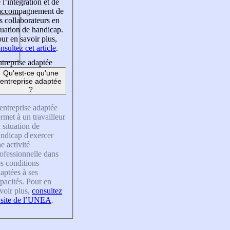
 l’intégration et de
’accompagnement de
s collaborateurs en
tuation de handicap.
ur en savoir plus,
nsultez cet article
.
treprise adaptée
Qu'est-ce qu'une
entreprise adaptée
?
entreprise adaptée
rmet à un travailleur
 situation de
ndicap d'exercer
e activité
ofessionnelle dans
s conditions
aptées à ses
pacités. Pour en
voir plus,
consultez
 site de l’UNEA
.