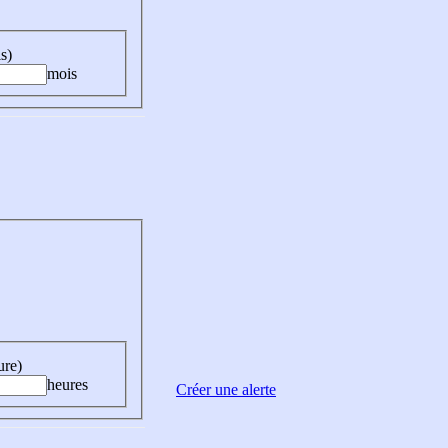
s)
mois
ure)
heures
Créer une alerte