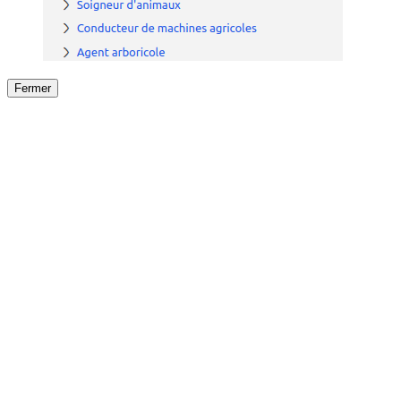
Fermer
Fermer
le détail de l'offre
/
Offre
sur
Offre précéden