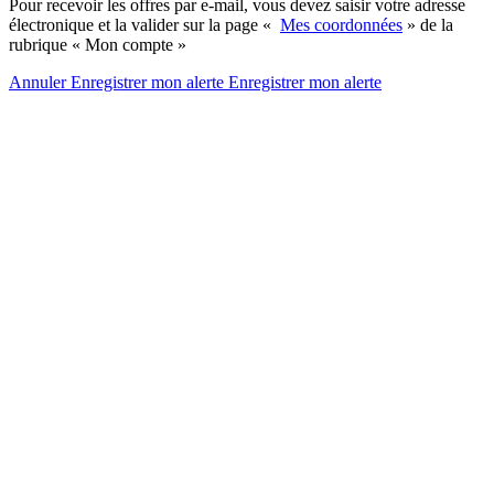
Pour recevoir les offres par e-mail, vous devez saisir votre adresse
électronique et la valider sur la page «
Mes coordonnées
» de la
rubrique « Mon compte »
Annuler
Enregistrer mon alerte
Enregistrer
mon alerte