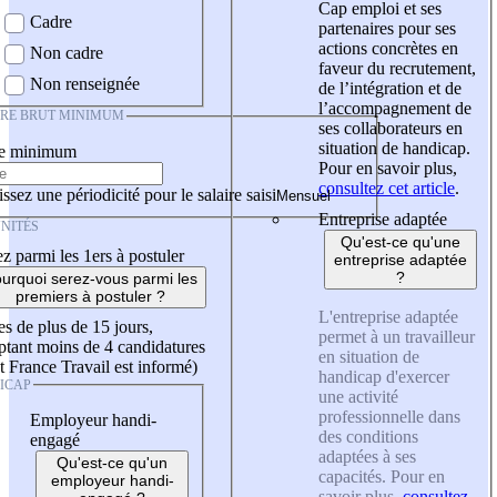
Cap emploi et ses
Cadre
partenaires pour ses
actions concrètes en
Non cadre
faveur du recrutement,
Non renseignée
de l’intégration et de
l’accompagnement de
IRE BRUT MINIMUM
ses collaborateurs en
situation de handicap.
re minimum
Pour en savoir plus,
consultez cet article
.
ssez une périodicité pour le salaire saisi
Entreprise adaptée
NITÉS
Qu'est-ce qu'une
z parmi les 1ers à postuler
entreprise adaptée
?
urquoi serez-vous parmi les
premiers à postuler ?
L'entreprise adaptée
es de plus de 15 jours,
permet à un travailleur
tant moins de 4 candidatures
en situation de
t France Travail est informé)
handicap d'exercer
ICAP
une activité
professionnelle dans
Employeur handi-
des conditions
engagé
adaptées à ses
Qu'est-ce qu'un
capacités. Pour en
employeur handi-
savoir plus,
consultez