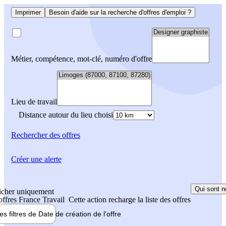
Imprimer
Besoin d'aide sur la recherche d'offres d'emploi ?
Métier, compétence, mot-clé, numéro d'offre
Lieu de travail
Distance autour du lieu choisi
Rechercher
des offres
Créer une alerte
Qui sont n
icher uniquement
 offres France Travail
Cette action recharge la liste des offres
les filtres de
Date de création
de l'offre