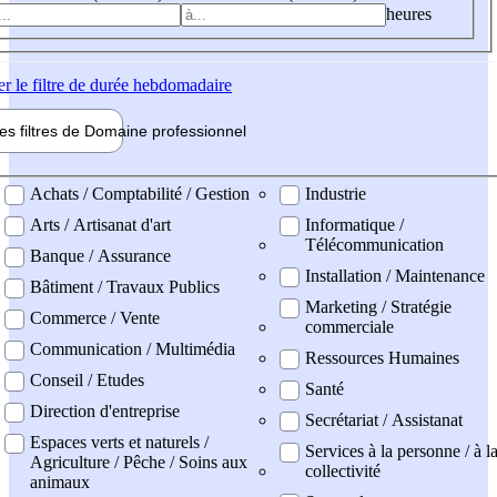
heures
er
le filtre de durée hebdomadaire
les filtres de
Domaine pro
fessionnel
ne professionel
Achats / Comptabilité / Gestion
Industrie
Arts / Artisanat d'art
Informatique /
Télécommunication
Banque / Assurance
Installation / Maintenance
Bâtiment / Travaux Publics
Marketing / Stratégie
Commerce / Vente
commerciale
Communication / Multimédia
Ressources Humaines
Conseil / Etudes
Santé
Direction d'entreprise
Secrétariat / Assistanat
Espaces verts et naturels /
Services à la personne / à l
Agriculture / Pêche / Soins aux
collectivité
animaux