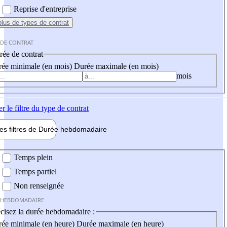
Reprise d'entreprise
plus
de types de contrat
 DE CONTRAT
ée de contrat
ée minimale (en mois)
Durée maximale (en mois)
mois
er
le filtre du type de contrat
les filtres de
Durée hebdo
madaire
 hebdomadaire
Temps plein
Temps partiel
Non renseignée
 HEBDOMADAIRE
cisez la durée hebdomadaire :
ée minimale (en heure)
Durée maximale (en heure)