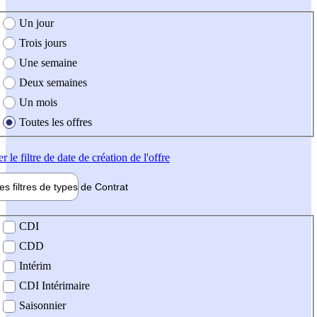
e création de l'offre
Un jour
Trois jours
Une semaine
Deux semaines
Un mois
Toutes les offres
er
le filtre de date de création de l'offre
les filtres de types de
Contrat
de contrat
CDI
CDD
Intérim
CDI Intérimaire
Saisonnier