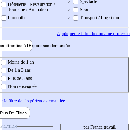
Spectacle
Hôtellerie - Restauration /
Tourisme / Animation
Sport
Immobilier
Transport / Logistique
Appliquer
le filtre du domaine professi
es filtres liés à l'
Expérience
demandée
ience demandée
Moins de 1 an
De 1 à 3 ans
Plus de 3 ans
Non renseignée
er
le filtre de l'expérience demandée
Plus De
Filtres
IFICATION
par France travail,