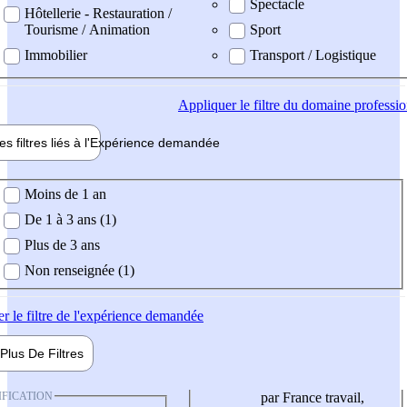
Spectacle
Hôtellerie - Restauration /
Tourisme / Animation
Sport
Immobilier
Transport / Logistique
Appliquer
le filtre du domaine professi
es filtres liés à l'
Expérience
demandée
ience demandée
Moins de 1 an
De 1 à 3 ans (1)
Plus de 3 ans
Non renseignée (1)
er
le filtre de l'expérience demandée
Plus De
Filtres
IFICATION
par France travail,