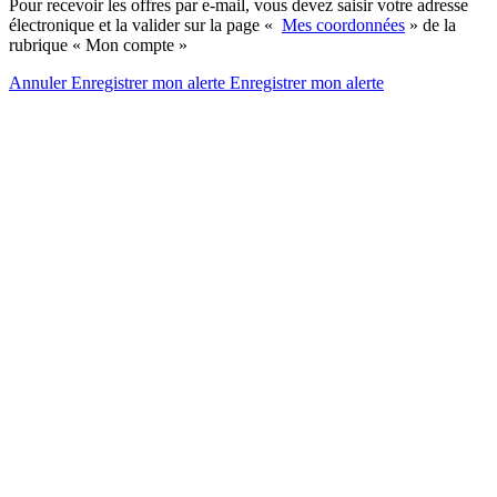
Pour recevoir les offres par e-mail, vous devez saisir votre adresse
électronique et la valider sur la page «
Mes coordonnées
» de la
rubrique « Mon compte »
Annuler
Enregistrer mon alerte
Enregistrer
mon alerte