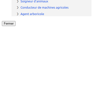
Fermer
Fermer
le détail de l'offre
/
Offre
sur
Offre précéden