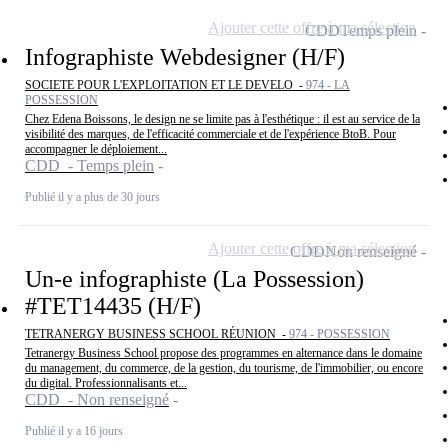
Ajouter cette offre à ma sélection
CDD
Temps plein
Infographiste Webdesigner (H/F)
SOCIETE POUR L'EXPLOITATION ET LE DEVELO -
974 - LA
POSSESSION
Chez Edena Boissons, le design ne se limite pas à l'esthétique : il est au service de la
visibilité des marques, de l'efficacité commerciale et de l'expérience BtoB. Pour
accompagner le déploiement...
CDD - Temps plein
Publié il y a plus de 30 jours
Ajouter cette offre à ma sélection
CDD
Non renseigné
Un-e infographiste (La Possession)
#TET14435 (H/F)
TETRANERGY BUSINESS SCHOOL RÉUNION -
974 - POSSESSION
Tetranergy Business School propose des programmes en alternance dans le domaine
du management, du commerce, de la gestion, du tourisme, de l'immobilier, ou encore
du digital. Professionnalisants et...
CDD - Non renseigné
Publié il y a 16 jours