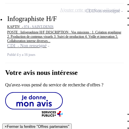
Ajouter cette offre à ma sélection
CDI
Non renseigné
Infographiste H/F
KAPTIV -
974 - SAINT-DENIS
POSTE : Infographiste H/F DESCRIPTION : Vos missions : 1. Création graphique
2. Production de contenus visuels 3. Suivi de production 4. Veille et innovation 5.
Collaboration interne diverses...
CDI - Non renseigné
Publié il y a 16 jours
Votre avis nous intéresse
Qu'avez-vous pensé du service de recherche d'offres ?
×
Fermer la fenêtre "Offres partenaires"