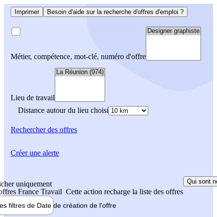
Imprimer
Besoin d'aide sur la recherche d'offres d'emploi ?
Métier, compétence, mot-clé, numéro d'offre
Lieu de travail
Distance autour du lieu choisi
Rechercher
des offres
Créer une alerte
Qui sont n
icher uniquement
 offres France Travail
Cette action recharge la liste des offres
les filtres de
Date de création
de l'offre