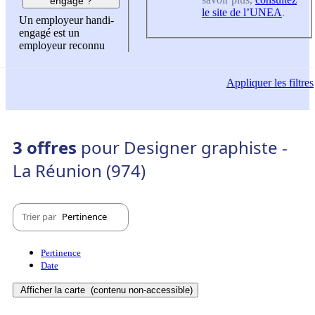
engagé ?
le site de l’UNEA
.
Un employeur handi-
engagé est un
employeur reconnu
Appliquer
les filtres
3 offres
pour Designer graphiste -
La Réunion (974)
Trier par
Pertinence
Pertinence
Date
Afficher la carte
(contenu non-accessible)