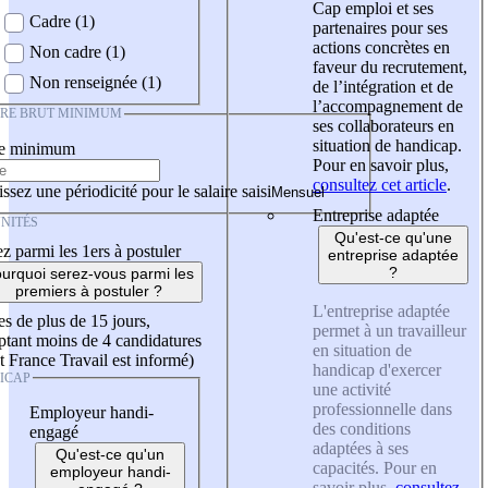
Cap emploi et ses
Cadre (1)
partenaires pour ses
actions concrètes en
Non cadre (1)
faveur du recrutement,
Non renseignée (1)
de l’intégration et de
l’accompagnement de
IRE BRUT MINIMUM
ses collaborateurs en
situation de handicap.
re minimum
Pour en savoir plus,
consultez cet article
.
ssez une périodicité pour le salaire saisi
Entreprise adaptée
NITÉS
Qu'est-ce qu'une
z parmi les 1ers à postuler
entreprise adaptée
?
urquoi serez-vous parmi les
premiers à postuler ?
L'entreprise adaptée
es de plus de 15 jours,
permet à un travailleur
tant moins de 4 candidatures
en situation de
t France Travail est informé)
handicap d'exercer
ICAP
une activité
professionnelle dans
Employeur handi-
des conditions
engagé
adaptées à ses
Qu'est-ce qu'un
capacités. Pour en
employeur handi-
savoir plus,
consultez