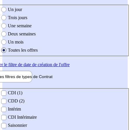
e création de l'offre
Un jour
Trois jours
Une semaine
Deux semaines
Un mois
Toutes les offres
er
le filtre de date de création de l'offre
les filtres de types de
Contrat
de contrat
CDI (1)
CDD (2)
Intérim
CDI Intérimaire
Saisonnier