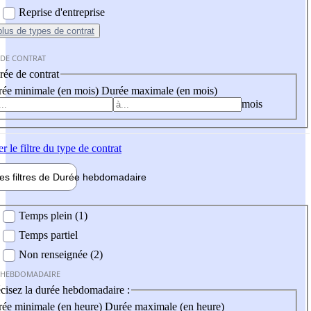
Reprise d'entreprise
plus
de types de contrat
 DE CONTRAT
ée de contrat
ée minimale (en mois)
Durée maximale (en mois)
mois
er
le filtre du type de contrat
les filtres de
Durée hebdo
madaire
 hebdomadaire
Temps plein (1)
Temps partiel
Non renseignée (2)
 HEBDOMADAIRE
cisez la durée hebdomadaire :
ée minimale (en heure)
Durée maximale (en heure)