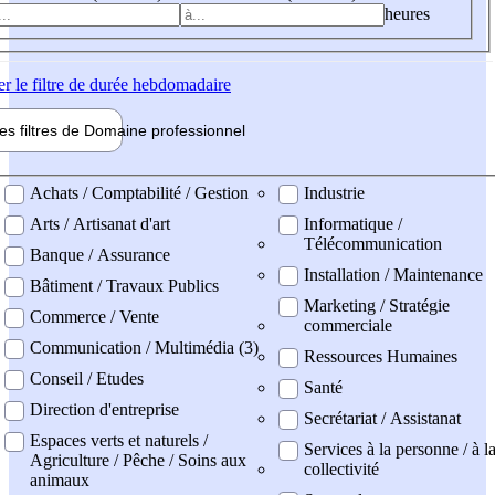
heures
er
le filtre de durée hebdomadaire
les filtres de
Domaine pro
fessionnel
ne professionel
Achats / Comptabilité / Gestion
Industrie
Arts / Artisanat d'art
Informatique /
Télécommunication
Banque / Assurance
Installation / Maintenance
Bâtiment / Travaux Publics
Marketing / Stratégie
Commerce / Vente
commerciale
Communication / Multimédia (3)
Ressources Humaines
Conseil / Etudes
Santé
Direction d'entreprise
Secrétariat / Assistanat
Espaces verts et naturels /
Services à la personne / à l
Agriculture / Pêche / Soins aux
collectivité
animaux