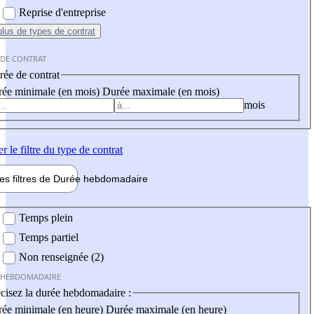
Reprise d'entreprise
plus
de types de contrat
 DE CONTRAT
ée de contrat
ée minimale (en mois)
Durée maximale (en mois)
mois
er
le filtre du type de contrat
les filtres de
Durée hebdo
madaire
 hebdomadaire
Temps plein
Temps partiel
Non renseignée (2)
 HEBDOMADAIRE
cisez la durée hebdomadaire :
ée minimale (en heure)
Durée maximale (en heure)