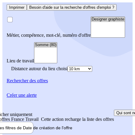
Imprimer
Besoin d'aide sur la recherche d'offres d'emploi ?
Métier, compétence, mot-clé, numéro d'offre
Lieu de travail
Distance autour du lieu choisi
Rechercher
des offres
Créer une alerte
Qui sont n
icher uniquement
 offres France Travail
Cette action recharge la liste des offres
les filtres de
Date de création
de l'offre