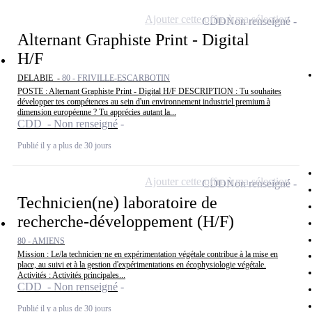
Ajouter cette offre à ma sélection
CDD
Non renseigné
Alternant Graphiste Print - Digital
H/F
DELABIE -
80 - FRIVILLE-ESCARBOTIN
POSTE : Alternant Graphiste Print - Digital H/F DESCRIPTION : Tu souhaites
développer tes compétences au sein d'un environnement industriel premium à
dimension européenne ? Tu apprécies autant la...
CDD - Non renseigné
Publié il y a plus de 30 jours
Ajouter cette offre à ma sélection
CDD
Non renseigné
Technicien(ne) laboratoire de
recherche-développement (H/F)
80 - AMIENS
Mission : Le/la technicien·ne en expérimentation végétale contribue à la mise en
place, au suivi et à la gestion d'expérimentations en écophysiologie végétale.
Activités : Activités principales...
CDD - Non renseigné
Publié il y a plus de 30 jours