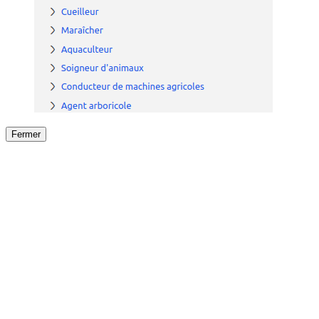
Fermer
Fermer
le détail de l'offre
/
Offre
sur
Offre précéden