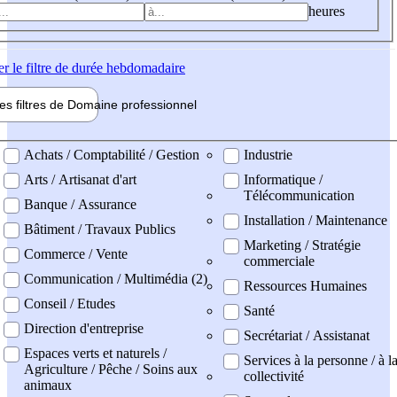
heures
er
le filtre de durée hebdomadaire
les filtres de
Domaine pro
fessionnel
ne professionel
Achats / Comptabilité / Gestion
Industrie
Arts / Artisanat d'art
Informatique /
Télécommunication
Banque / Assurance
Installation / Maintenance
Bâtiment / Travaux Publics
Marketing / Stratégie
Commerce / Vente
commerciale
Communication / Multimédia (2)
Ressources Humaines
Conseil / Etudes
Santé
Direction d'entreprise
Secrétariat / Assistanat
Espaces verts et naturels /
Services à la personne / à l
Agriculture / Pêche / Soins aux
collectivité
animaux