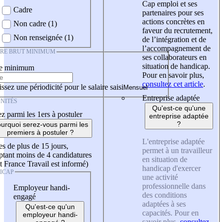
Cap emploi et ses
Cadre
partenaires pour ses
actions concrètes en
Non cadre (1)
faveur du recrutement,
Non renseignée (1)
de l’intégration et de
l’accompagnement de
IRE BRUT MINIMUM
ses collaborateurs en
situation de handicap.
re minimum
Pour en savoir plus,
consultez cet article
.
ssez une périodicité pour le salaire saisi
Entreprise adaptée
NITÉS
Qu'est-ce qu'une
z parmi les 1ers à postuler
entreprise adaptée
?
urquoi serez-vous parmi les
premiers à postuler ?
L'entreprise adaptée
es de plus de 15 jours,
permet à un travailleur
tant moins de 4 candidatures
en situation de
t France Travail est informé)
handicap d'exercer
ICAP
une activité
professionnelle dans
Employeur handi-
des conditions
engagé
adaptées à ses
Qu'est-ce qu'un
capacités. Pour en
employeur handi-
savoir plus,
consultez