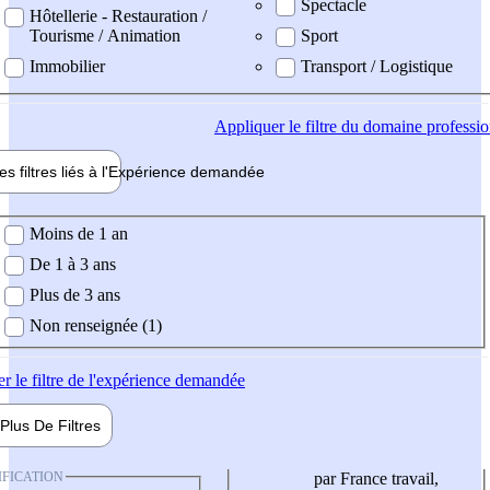
Spectacle
Hôtellerie - Restauration /
Tourisme / Animation
Sport
Immobilier
Transport / Logistique
Appliquer
le filtre du domaine professi
es filtres liés à l'
Expérience
demandée
ience demandée
Moins de 1 an
De 1 à 3 ans
Plus de 3 ans
Non renseignée (1)
er
le filtre de l'expérience demandée
Plus De
Filtres
IFICATION
par France travail,