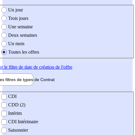
e création de l'offre
Un jour
Trois jours
Une semaine
Deux semaines
Un mois
Toutes les offres
er
le filtre de date de création de l'offre
les filtres de types de
Contrat
de contrat
CDI
CDD (2)
Intérim
CDI Intérimaire
Saisonnier