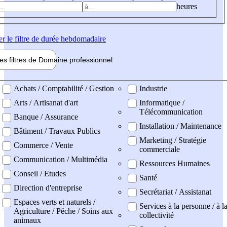
heures
er
le filtre de durée hebdomadaire
les filtres de
Domaine pro
fessionnel
ne professionel
Achats / Comptabilité / Gestion
Industrie
Arts / Artisanat d'art
Informatique /
Télécommunication
Banque / Assurance
Installation / Maintenance
Bâtiment / Travaux Publics
Marketing / Stratégie
Commerce / Vente
commerciale
Communication / Multimédia
Ressources Humaines
Conseil / Etudes
Santé
Direction d'entreprise
Secrétariat / Assistanat
Espaces verts et naturels /
Services à la personne / à l
Agriculture / Pêche / Soins aux
collectivité
animaux