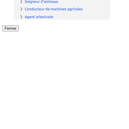
Fermer
Fermer
le détail de l'offre
/
Offre
sur
Offre précéden