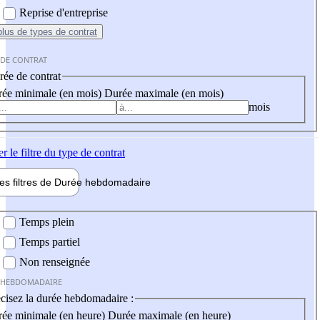
Reprise d'entreprise
plus
de types de contrat
 DE CONTRAT
ée de contrat
ée minimale (en mois)
Durée maximale (en mois)
mois
er
le filtre du type de contrat
les filtres de
Durée hebdo
madaire
 hebdomadaire
Temps plein
Temps partiel
Non renseignée
 HEBDOMADAIRE
cisez la durée hebdomadaire :
ée minimale (en heure)
Durée maximale (en heure)