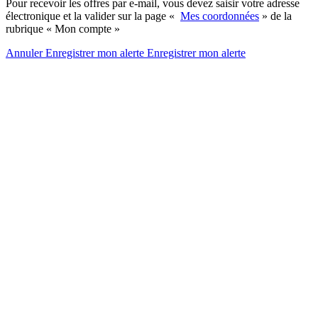
Pour recevoir les offres par e-mail, vous devez saisir votre adresse
électronique et la valider sur la page «
Mes coordonnées
» de la
rubrique « Mon compte »
Annuler
Enregistrer mon alerte
Enregistrer
mon alerte