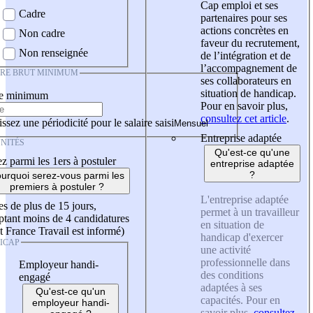
Cap emploi et ses
Cadre
partenaires pour ses
actions concrètes en
Non cadre
faveur du recrutement,
Non renseignée
de l’intégration et de
l’accompagnement de
IRE BRUT MINIMUM
ses collaborateurs en
situation de handicap.
re minimum
Pour en savoir plus,
consultez cet article
.
ssez une périodicité pour le salaire saisi
Entreprise adaptée
NITÉS
Qu'est-ce qu'une
z parmi les 1ers à postuler
entreprise adaptée
?
urquoi serez-vous parmi les
premiers à postuler ?
L'entreprise adaptée
es de plus de 15 jours,
permet à un travailleur
tant moins de 4 candidatures
en situation de
t France Travail est informé)
handicap d'exercer
ICAP
une activité
professionnelle dans
Employeur handi-
des conditions
engagé
adaptées à ses
Qu'est-ce qu'un
capacités. Pour en
employeur handi-
savoir plus,
consultez