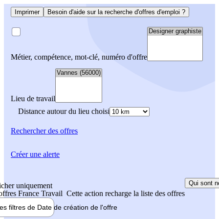
Imprimer
Besoin d'aide sur la recherche d'offres d'emploi ?
Métier, compétence, mot-clé, numéro d'offre
Lieu de travail
Distance autour du lieu choisi
Rechercher
des offres
Créer une alerte
Qui sont n
icher uniquement
 offres France Travail
Cette action recharge la liste des offres
les filtres de
Date de création
de l'offre