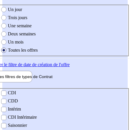
e création de l'offre
Un jour
Trois jours
Une semaine
Deux semaines
Un mois
Toutes les offres
er
le filtre de date de création de l'offre
les filtres de types de
Contrat
de contrat
CDI
CDD
Intérim
CDI Intérimaire
Saisonnier