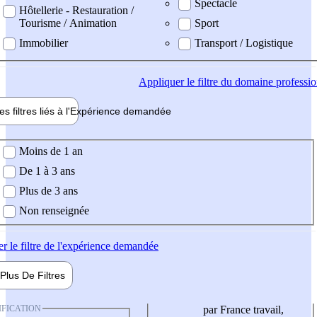
Spectacle
Hôtellerie - Restauration /
Tourisme / Animation
Sport
Immobilier
Transport / Logistique
Appliquer
le filtre du domaine professi
es filtres liés à l'
Expérience
demandée
ience demandée
Moins de 1 an
De 1 à 3 ans
Plus de 3 ans
Non renseignée
er
le filtre de l'expérience demandée
Plus De
Filtres
IFICATION
par France travail,