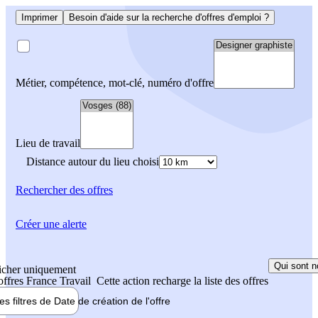
Imprimer
Besoin d'aide sur la recherche d'offres d'emploi ?
Métier, compétence, mot-clé, numéro d'offre
Lieu de travail
Distance autour du lieu choisi
Rechercher
des offres
Créer une alerte
Qui sont n
icher uniquement
 offres France Travail
Cette action recharge la liste des offres
les filtres de
Date de création
de l'offre