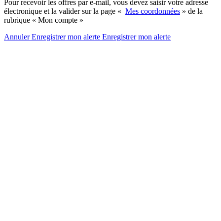
Pour recevoir les offres par e-mail, vous devez saisir votre adresse
électronique et la valider sur la page «
Mes coordonnées
» de la
rubrique « Mon compte »
Annuler
Enregistrer mon alerte
Enregistrer
mon alerte