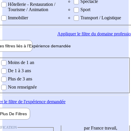
Spectacle
Hôtellerie - Restauration /
Tourisme / Animation
Sport
Immobilier
Transport / Logistique
Appliquer
le filtre du domaine professi
es filtres liés à l'
Expérience
demandée
ience demandée
Moins de 1 an
De 1 à 3 ans
Plus de 3 ans
Non renseignée
er
le filtre de l'expérience demandée
Plus De
Filtres
IFICATION
par France travail,