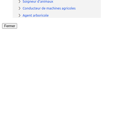
Fermer
Fermer
le détail de l'offre
/
Offre
sur
Offre précéden