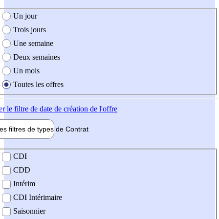
e création de l'offre
Un jour
Trois jours
Une semaine
Deux semaines
Un mois
Toutes les offres
er
le filtre de date de création de l'offre
les filtres de types de
Contrat
de contrat
CDI
CDD
Intérim
CDI Intérimaire
Saisonnier