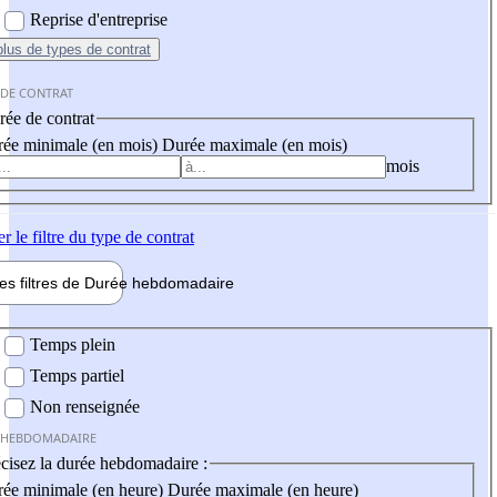
Reprise d'entreprise
plus
de types de contrat
 DE CONTRAT
ée de contrat
ée minimale (en mois)
Durée maximale (en mois)
mois
er
le filtre du type de contrat
les filtres de
Durée hebdo
madaire
 hebdomadaire
Temps plein
Temps partiel
Non renseignée
 HEBDOMADAIRE
cisez la durée hebdomadaire :
ée minimale (en heure)
Durée maximale (en heure)