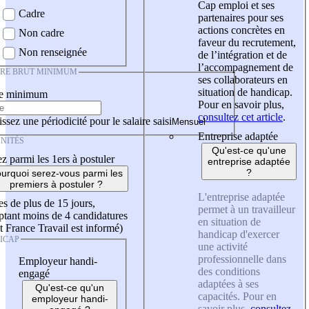
Cap emploi et ses
Cadre
partenaires pour ses
actions concrètes en
Non cadre
faveur du recrutement,
Non renseignée
de l’intégration et de
l’accompagnement de
IRE BRUT MINIMUM
ses collaborateurs en
situation de handicap.
re minimum
Pour en savoir plus,
consultez cet article
.
ssez une périodicité pour le salaire saisi
Entreprise adaptée
NITÉS
Qu'est-ce qu'une
z parmi les 1ers à postuler
entreprise adaptée
?
urquoi serez-vous parmi les
premiers à postuler ?
L'entreprise adaptée
es de plus de 15 jours,
permet à un travailleur
tant moins de 4 candidatures
en situation de
t France Travail est informé)
handicap d'exercer
ICAP
une activité
professionnelle dans
Employeur handi-
des conditions
engagé
adaptées à ses
Qu'est-ce qu'un
capacités. Pour en
employeur handi-
savoir plus,
consultez