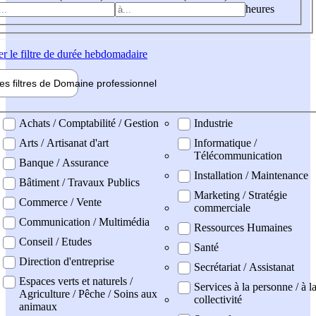
heures
er
le filtre de durée hebdomadaire
les filtres de
Domaine pro
fessionnel
ne professionel
Achats / Comptabilité / Gestion
Industrie
Arts / Artisanat d'art
Informatique /
Télécommunication
Banque / Assurance
Installation / Maintenance
Bâtiment / Travaux Publics
Marketing / Stratégie
Commerce / Vente
commerciale
Communication / Multimédia
Ressources Humaines
Conseil / Etudes
Santé
Direction d'entreprise
Secrétariat / Assistanat
Espaces verts et naturels /
Services à la personne / à l
Agriculture / Pêche / Soins aux
collectivité
animaux