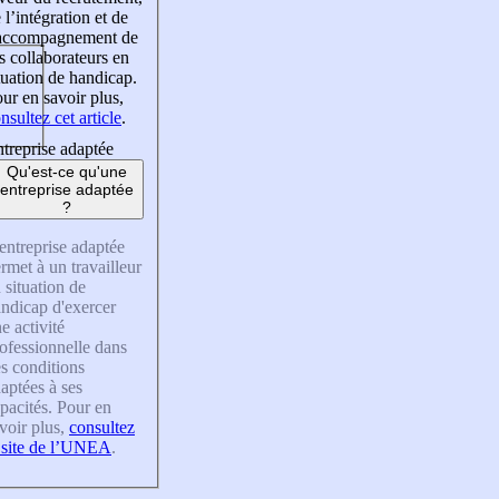
 l’intégration et de
’accompagnement de
s collaborateurs en
tuation de handicap.
ur en savoir plus,
nsultez cet article
.
treprise adaptée
Qu'est-ce qu'une
entreprise adaptée
?
entreprise adaptée
rmet à un travailleur
 situation de
ndicap d'exercer
e activité
ofessionnelle dans
s conditions
aptées à ses
pacités. Pour en
voir plus,
consultez
 site de l’UNEA
.