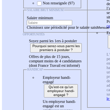
Non renseignée (97)
de
l
SALAIRE BRUT MINIMUM
se
si
Salaire minimum
Po
co
Choisissez une périodicité pour le salaire saisi
En
OPPORTUNITÉS
Soyez parmi les 1ers à postuler
Pourquoi serez-vous parmi les
premiers à postuler ?
L'
Offres de plus de 15 jours,
pe
comptant moins de 4 candidatures
en
(dont France Travail est informé)
ha
HANDICAP
un
pr
Employeur handi-
de
engagé
ad
Qu'est-ce qu'un
ca
employeur handi-
sa
engagé ?
le
Un employeur handi-
engagé est un