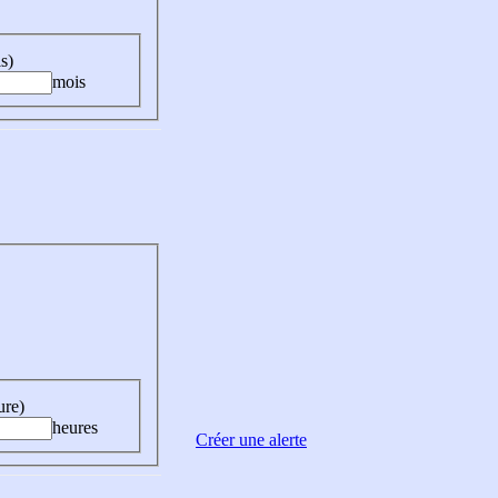
s)
mois
ure)
heures
Créer une alerte