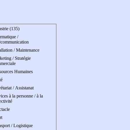
strie (135)
rmatique /
écommunication
allation / Maintenance
eting / Stratégie
merciale
sources Humaines
té
étariat / Assistanat
ices à la personne / à la
ectivité
ctacle
rt
sport / Logistique