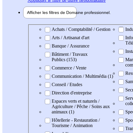
Appliquer
le filtre de durée hebdomadaire
Afficher les filtres de
Domaine pro
fessionnel
Domaine professionel
Achats / Comptabilité / Gestion
Indu
Arts / Artisanat d'art
Info
Tél
Banque / Assurance
Inst
Bâtiment / Travaux
Publics (153)
Mark
com
Commerce / Vente
Res
Communication / Multimédia (1)
San
Conseil / Etudes
Secr
Direction d'entreprise
Serv
Espaces verts et naturels /
coll
Agriculture / Pêche / Soins aux
animaux (1)
Spe
Hôtellerie - Restauration /
Spo
Tourisme / Animation
Tran