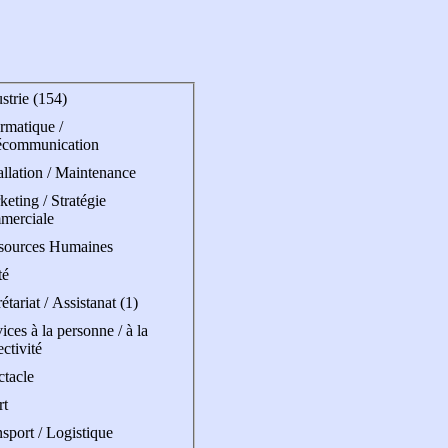
strie (154)
rmatique /
écommunication
allation / Maintenance
eting / Stratégie
merciale
sources Humaines
té
étariat / Assistanat (1)
ices à la personne / à la
ectivité
ctacle
rt
sport / Logistique