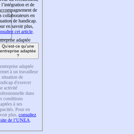
 l’intégration et de
’accompagnement de
s collaborateurs en
tuation de handicap.
ur en savoir plus,
nsultez cet article
.
treprise adaptée
Qu'est-ce qu'une
entreprise adaptée
?
entreprise adaptée
rmet à un travailleur
 situation de
ndicap d'exercer
e activité
ofessionnelle dans
s conditions
aptées à ses
pacités. Pour en
voir plus,
consultez
 site de l’UNEA
.