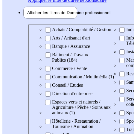
Appliquer
le filtre de durée hebdomadaire
Afficher les filtres de
Domaine pro
fessionnel
Domaine professionel
Achats / Comptabilité / Gestion
Indu
Arts / Artisanat d'art
Info
Tél
Banque / Assurance
Inst
Bâtiment / Travaux
Publics (184)
Mark
com
Commerce / Vente
Res
Communication / Multimédia (1)
San
Conseil / Etudes
Secr
Direction d'entreprise
Serv
Espaces verts et naturels /
coll
Agriculture / Pêche / Soins aux
animaux (1)
Spe
Hôtellerie - Restauration /
Spo
Tourisme / Animation
Tran