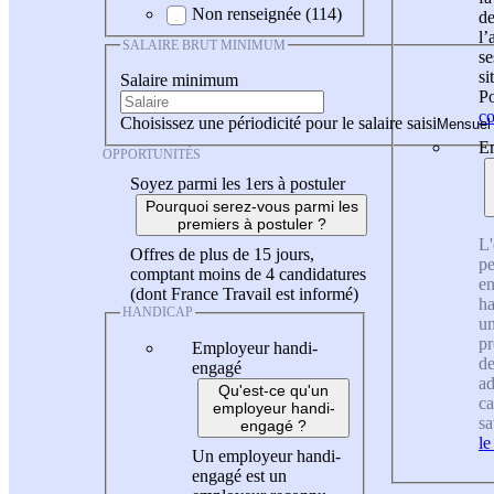
Non renseignée (114)
de
l
SALAIRE BRUT MINIMUM
se
si
Salaire minimum
Po
co
Choisissez une périodicité pour le salaire saisi
En
OPPORTUNITÉS
Soyez parmi les 1ers à postuler
Pourquoi serez-vous parmi les
premiers à postuler ?
L'
Offres de plus de 15 jours,
pe
comptant moins de 4 candidatures
en
(dont France Travail est informé)
ha
HANDICAP
un
pr
Employeur handi-
de
engagé
ad
Qu'est-ce qu'un
ca
employeur handi-
sa
engagé ?
le
Un employeur handi-
engagé est un