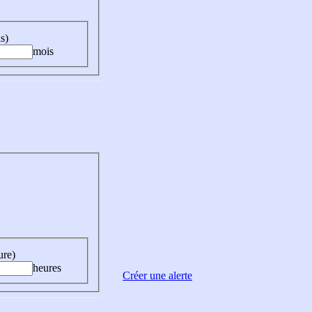
s)
mois
ure)
heures
Créer une alerte