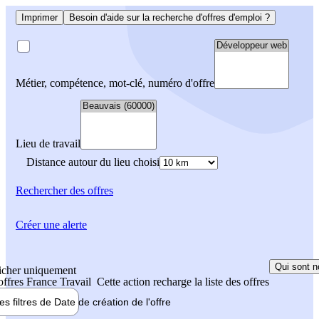
Imprimer
Besoin d'aide sur la recherche d'offres d'emploi ?
Métier, compétence, mot-clé, numéro d'offre
Lieu de travail
Distance autour du lieu choisi
Rechercher
des offres
Créer une alerte
Qui sont n
icher uniquement
 offres France Travail
Cette action recharge la liste des offres
les filtres de
Date de création
de l'offre