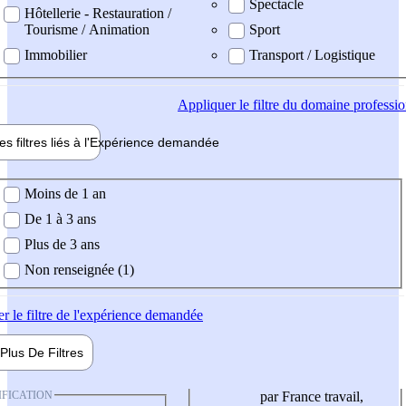
Spectacle
Hôtellerie - Restauration /
Tourisme / Animation
Sport
Immobilier
Transport / Logistique
Appliquer
le filtre du domaine professi
es filtres liés à l'
Expérience
demandée
ience demandée
Moins de 1 an
De 1 à 3 ans
Plus de 3 ans
Non renseignée (1)
er
le filtre de l'expérience demandée
Plus De
Filtres
IFICATION
par France travail,