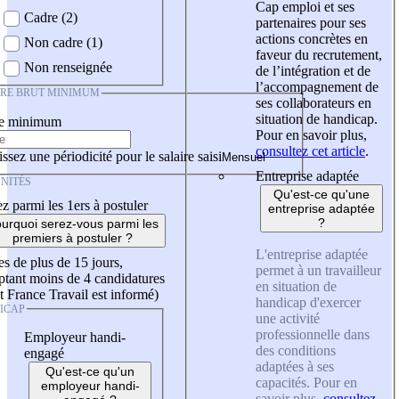
Cap emploi et ses
Cadre (2)
partenaires pour ses
actions concrètes en
Non cadre (1)
faveur du recrutement,
Non renseignée
de l’intégration et de
l’accompagnement de
IRE BRUT MINIMUM
ses collaborateurs en
situation de handicap.
re minimum
Pour en savoir plus,
consultez cet article
.
ssez une périodicité pour le salaire saisi
Entreprise adaptée
NITÉS
Qu'est-ce qu'une
z parmi les 1ers à postuler
entreprise adaptée
?
urquoi serez-vous parmi les
premiers à postuler ?
L'entreprise adaptée
es de plus de 15 jours,
permet à un travailleur
tant moins de 4 candidatures
en situation de
t France Travail est informé)
handicap d'exercer
ICAP
une activité
professionnelle dans
Employeur handi-
des conditions
engagé
adaptées à ses
Qu'est-ce qu'un
capacités. Pour en
employeur handi-
savoir plus,
consultez