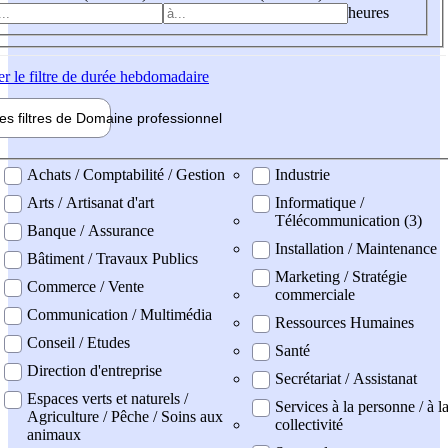
heures
er
le filtre de durée hebdomadaire
les filtres de
Domaine pro
fessionnel
ne professionel
Achats / Comptabilité / Gestion
Industrie
Arts / Artisanat d'art
Informatique /
Télécommunication (3)
Banque / Assurance
Installation / Maintenance
Bâtiment / Travaux Publics
Marketing / Stratégie
Commerce / Vente
commerciale
Communication / Multimédia
Ressources Humaines
Conseil / Etudes
Santé
Direction d'entreprise
Secrétariat / Assistanat
Espaces verts et naturels /
Services à la personne / à l
Agriculture / Pêche / Soins aux
collectivité
animaux