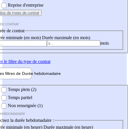
Reprise d'entreprise
plus
de types de contrat
 DE CONTRAT
ée de contrat
ée minimale (en mois)
Durée maximale (en mois)
mois
er
le filtre du type de contrat
les filtres de
Durée hebdo
madaire
 hebdomadaire
Temps plein (2)
Temps partiel
Non renseignée (1)
 HEBDOMADAIRE
cisez la durée hebdomadaire :
ée minimale (en heure)
Durée maximale (en heure)