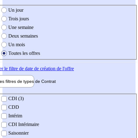
e création de l'offre
Un jour
Trois jours
Une semaine
Deux semaines
Un mois
Toutes les offres
er
le filtre de date de création de l'offre
les filtres de types de
Contrat
de contrat
CDI (3)
CDD
Intérim
CDI Intérimaire
Saisonnier