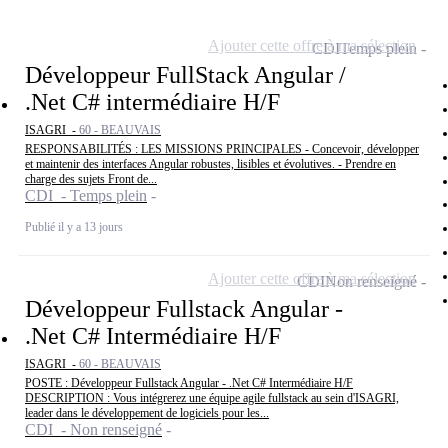
Ajouter cette offre à ma sélection
CDI
Temps plein
Développeur FullStack Angular /
.Net C# intermédiaire H/F
ISAGRI -
60 - BEAUVAIS
RESPONSABILITÉS : LES MISSIONS PRINCIPALES - Concevoir, développer
et maintenir des interfaces Angular robustes, lisibles et évolutives. - Prendre en
charge des sujets Front de...
CDI - Temps plein
Publié il y a 13 jours
Ajouter cette offre à ma sélection
CDI
Non renseigné
Développeur Fullstack Angular -
.Net C# Intermédiaire H/F
ISAGRI -
60 - BEAUVAIS
POSTE : Développeur Fullstack Angular - .Net C# Intermédiaire H/F
DESCRIPTION : Vous intégrerez une équipe agile fullstack au sein d'ISAGRI,
leader dans le développement de logiciels pour les...
CDI - Non renseigné