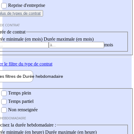
Reprise d'entreprise
plus
de types de contrat
 DE CONTRAT
ée de contrat
ée minimale (en mois)
Durée maximale (en mois)
mois
er
le filtre du type de contrat
les filtres de
Durée hebdo
madaire
 hebdomadaire
Temps plein
Temps partiel
Non renseignée
 HEBDOMADAIRE
cisez la durée hebdomadaire :
ée minimale (en heure)
Durée maximale (en heure)