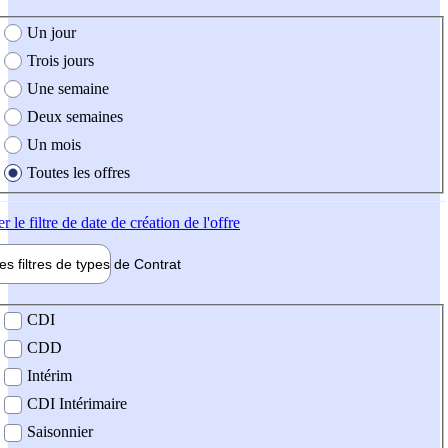
e création de l'offre
Un jour
Trois jours
Une semaine
Deux semaines
Un mois
Toutes les offres
er
le filtre de date de création de l'offre
les filtres de types de
Contrat
de contrat
CDI
CDD
Intérim
CDI Intérimaire
Saisonnier