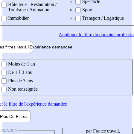
Spectacle
Hôtellerie - Restauration /
Tourisme / Animation
Sport
Immobilier
Transport / Logistique
Appliquer
le filtre du domaine professi
es filtres liés à l'
Expérience
demandée
ience demandée
Moins de 1 an
De 1 à 3 ans
Plus de 3 ans
Non renseignée
er
le filtre de l'expérience demandée
Plus De
Filtres
IFICATION
par France travail,