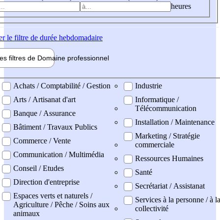
heures
er
le filtre de durée hebdomadaire
les filtres de
Domaine pro
fessionnel
ne professionel
Achats / Comptabilité / Gestion
Industrie
Arts / Artisanat d'art
Informatique /
Télécommunication
Banque / Assurance
Installation / Maintenance
Bâtiment / Travaux Publics
Marketing / Stratégie
Commerce / Vente
commerciale
Communication / Multimédia
Ressources Humaines
Conseil / Etudes
Santé
Direction d'entreprise
Secrétariat / Assistanat
Espaces verts et naturels /
Services à la personne / à l
Agriculture / Pêche / Soins aux
collectivité
animaux