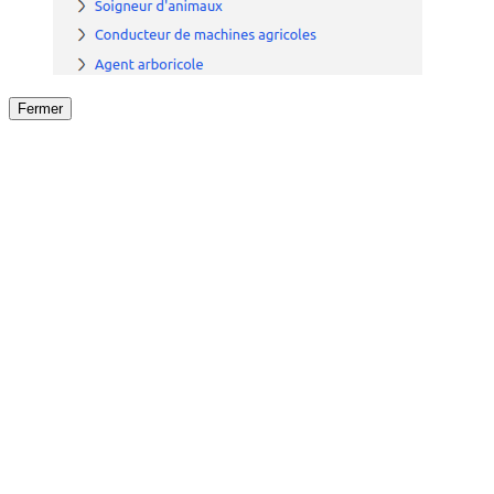
Fermer
Fermer
le détail de l'offre
/
Offre
sur
Offre précéden