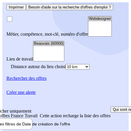
Imprimer
Besoin d'aide sur la recherche d'offres d'emploi ?
Métier, compétence, mot-clé, numéro d'offre
Lieu de travail
Distance autour du lieu choisi
Rechercher
des offres
Créer une alerte
Qui sont n
icher uniquement
 offres France Travail
Cette action recharge la liste des offres
les filtres de
Date de création
de l'offre