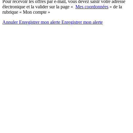
Pour recevoir les offres par e-mail, vous devez saisir votre adresse
électronique et la valider sur la page «
Mes coordonnées
» de la
rubrique « Mon compte »
Annuler
Enregistrer mon alerte
Enregistrer
mon alerte