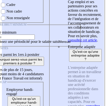
Cap emploi et ses
Cadre
partenaires pour ses
actions concrètes en
Non cadre
faveur du recrutement,
Non renseignée
de l’intégration et de
l’accompagnement de
IRE BRUT MINIMUM
ses collaborateurs en
situation de handicap.
re minimum
Pour en savoir plus,
consultez cet article
.
ssez une périodicité pour le salaire saisi
Entreprise adaptée
NITÉS
Qu'est-ce qu'une
z parmi les 1ers à postuler
entreprise adaptée
?
urquoi serez-vous parmi les
premiers à postuler ?
L'entreprise adaptée
es de plus de 15 jours,
permet à un travailleur
tant moins de 4 candidatures
en situation de
t France Travail est informé)
handicap d'exercer
ICAP
une activité
professionnelle dans
Employeur handi-
des conditions
engagé
adaptées à ses
Qu'est-ce qu'un
capacités. Pour en
employeur handi-
savoir plus,
consultez