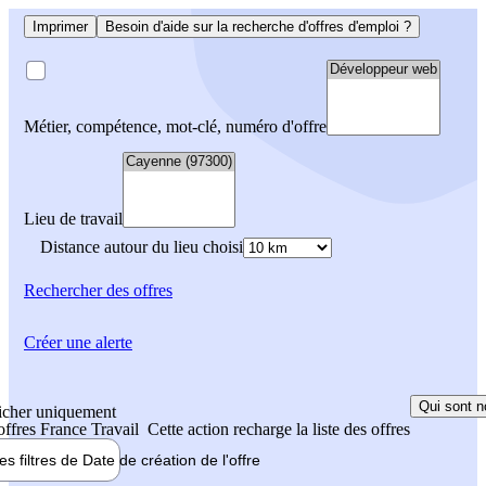
Imprimer
Besoin d'aide sur la recherche d'offres d'emploi ?
Métier, compétence, mot-clé, numéro d'offre
Lieu de travail
Distance autour du lieu choisi
Rechercher
des offres
Créer une alerte
Qui sont n
icher uniquement
 offres France Travail
Cette action recharge la liste des offres
les filtres de
Date de création
de l'offre