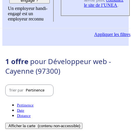
engagé ?
le site de l’UNEA
.
Un employeur handi-
engagé est un
employeur reconnu
Appliquer
les filtres
1 offre
pour Développeur web -
Cayenne (97300)
Trier par
Pertinence
Pertinence
Date
Distance
Afficher la carte
(contenu non-accessible)