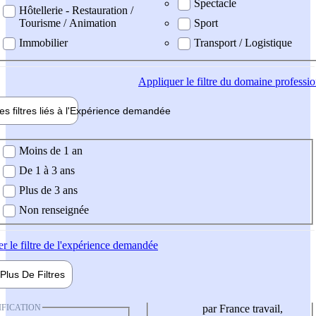
Spectacle
Hôtellerie - Restauration /
Tourisme / Animation
Sport
Immobilier
Transport / Logistique
Appliquer
le filtre du domaine professi
es filtres liés à l'
Expérience
demandée
ience demandée
Moins de 1 an
De 1 à 3 ans
Plus de 3 ans
Non renseignée
er
le filtre de l'expérience demandée
Plus De
Filtres
IFICATION
par France travail,