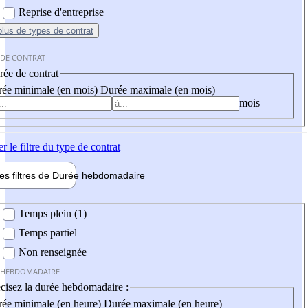
Reprise d'entreprise
plus
de types de contrat
 DE CONTRAT
ée de contrat
ée minimale (en mois)
Durée maximale (en mois)
mois
er
le filtre du type de contrat
les filtres de
Durée hebdo
madaire
 hebdomadaire
Temps plein (1)
Temps partiel
Non renseignée
 HEBDOMADAIRE
cisez la durée hebdomadaire :
ée minimale (en heure)
Durée maximale (en heure)