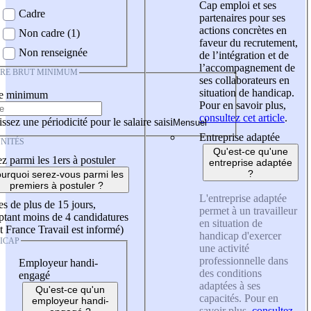
Cap emploi et ses
Cadre
partenaires pour ses
actions concrètes en
Non cadre (1)
faveur du recrutement,
Non renseignée
de l’intégration et de
l’accompagnement de
IRE BRUT MINIMUM
ses collaborateurs en
situation de handicap.
re minimum
Pour en savoir plus,
consultez cet article
.
ssez une périodicité pour le salaire saisi
Entreprise adaptée
NITÉS
Qu'est-ce qu'une
z parmi les 1ers à postuler
entreprise adaptée
?
urquoi serez-vous parmi les
premiers à postuler ?
L'entreprise adaptée
es de plus de 15 jours,
permet à un travailleur
tant moins de 4 candidatures
en situation de
t France Travail est informé)
handicap d'exercer
ICAP
une activité
professionnelle dans
Employeur handi-
des conditions
engagé
adaptées à ses
Qu'est-ce qu'un
capacités. Pour en
employeur handi-
savoir plus,
consultez