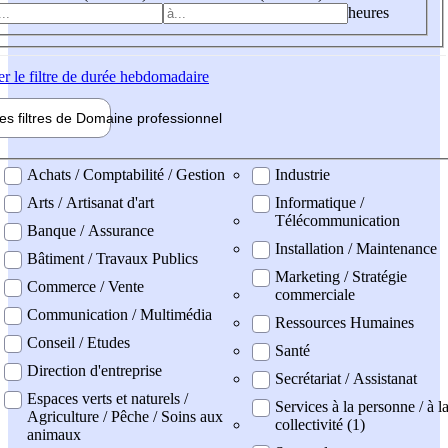
heures
er
le filtre de durée hebdomadaire
les filtres de
Domaine pro
fessionnel
ne professionel
Achats / Comptabilité / Gestion
Industrie
Arts / Artisanat d'art
Informatique /
Télécommunication
Banque / Assurance
Installation / Maintenance
Bâtiment / Travaux Publics
Marketing / Stratégie
Commerce / Vente
commerciale
Communication / Multimédia
Ressources Humaines
Conseil / Etudes
Santé
Direction d'entreprise
Secrétariat / Assistanat
Espaces verts et naturels /
Services à la personne / à l
Agriculture / Pêche / Soins aux
collectivité (1)
animaux