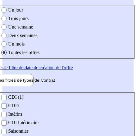
e création de l'offre
Un jour
Trois jours
Une semaine
Deux semaines
Un mois
Toutes les offres
er
le filtre de date de création de l'offre
les filtres de types de
Contrat
de contrat
CDI (1)
CDD
Intérim
CDI Intérimaire
Saisonnier