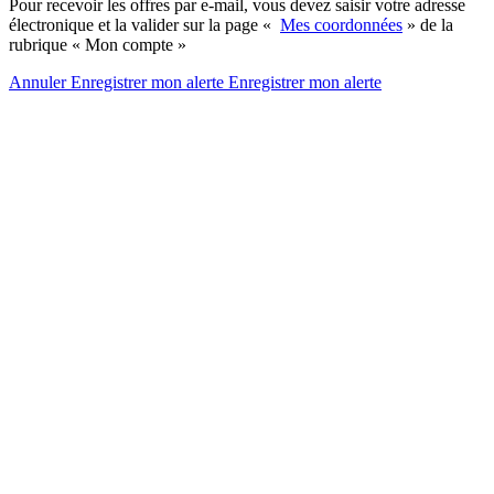
Pour recevoir les offres par e-mail, vous devez saisir votre adresse
électronique et la valider sur la page «
Mes coordonnées
» de la
rubrique « Mon compte »
Annuler
Enregistrer mon alerte
Enregistrer
mon alerte