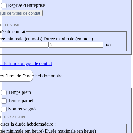
Reprise d'entreprise
plus
de types de contrat
 DE CONTRAT
ée de contrat
ée minimale (en mois)
Durée maximale (en mois)
mois
er
le filtre du type de contrat
les filtres de
Durée hebdo
madaire
 hebdomadaire
Temps plein
Temps partiel
Non renseignée
 HEBDOMADAIRE
cisez la durée hebdomadaire :
ée minimale (en heure)
Durée maximale (en heure)