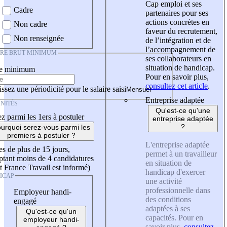
Cap emploi et ses
Cadre
partenaires pour ses
actions concrètes en
Non cadre
faveur du recrutement,
Non renseignée
de l’intégration et de
l’accompagnement de
IRE BRUT MINIMUM
ses collaborateurs en
situation de handicap.
re minimum
Pour en savoir plus,
consultez cet article
.
ssez une périodicité pour le salaire saisi
Entreprise adaptée
NITÉS
Qu'est-ce qu'une
z parmi les 1ers à postuler
entreprise adaptée
?
urquoi serez-vous parmi les
premiers à postuler ?
L'entreprise adaptée
es de plus de 15 jours,
permet à un travailleur
tant moins de 4 candidatures
en situation de
t France Travail est informé)
handicap d'exercer
ICAP
une activité
professionnelle dans
Employeur handi-
des conditions
engagé
adaptées à ses
Qu'est-ce qu'un
capacités. Pour en
employeur handi-
savoir plus,
consultez