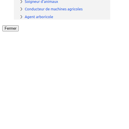
Fermer
Fermer
le détail de l'offre
/
Offre
sur
Offre précéden