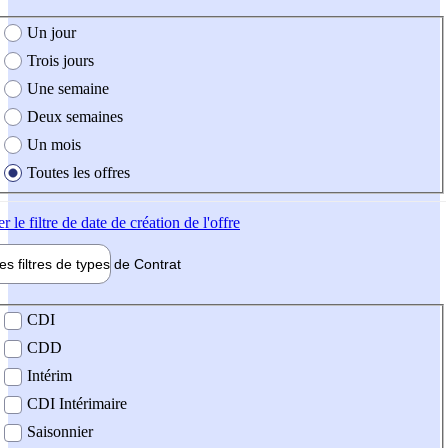
e création de l'offre
Un jour
Trois jours
Une semaine
Deux semaines
Un mois
Toutes les offres
er
le filtre de date de création de l'offre
les filtres de types de
Contrat
de contrat
CDI
CDD
Intérim
CDI Intérimaire
Saisonnier