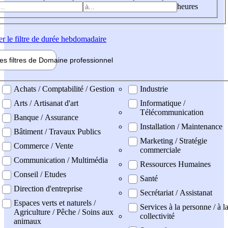
heures
er
le filtre de durée hebdomadaire
les filtres de
Domaine pro
fessionnel
ne professionel
Achats / Comptabilité / Gestion
Industrie
Arts / Artisanat d'art
Informatique /
Télécommunication
Banque / Assurance
Installation / Maintenance
Bâtiment / Travaux Publics
Marketing / Stratégie
Commerce / Vente
commerciale
Communication / Multimédia
Ressources Humaines
Conseil / Etudes
Santé
Direction d'entreprise
Secrétariat / Assistanat
Espaces verts et naturels /
Services à la personne / à l
Agriculture / Pêche / Soins aux
collectivité
animaux