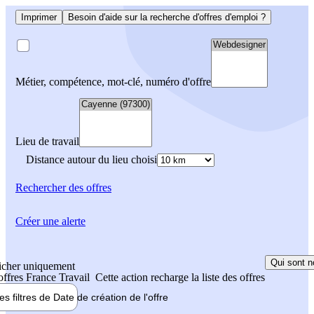
Imprimer
Besoin d'aide sur la recherche d'offres d'emploi ?
Métier, compétence, mot-clé, numéro d'offre
Lieu de travail
Distance autour du lieu choisi
Rechercher
des offres
Créer une alerte
Qui sont n
icher uniquement
 offres France Travail
Cette action recharge la liste des offres
les filtres de
Date de création
de l'offre