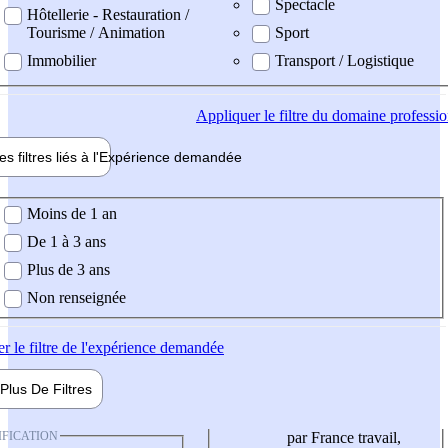
Spectacle
Hôtellerie - Restauration /
Tourisme / Animation
Sport
Immobilier
Transport / Logistique
Appliquer
le filtre du domaine professi
es filtres liés à l'
Expérience
demandée
ience demandée
Moins de 1 an
De 1 à 3 ans
Plus de 3 ans
Non renseignée
er
le filtre de l'expérience demandée
Plus De
Filtres
IFICATION
par France travail,