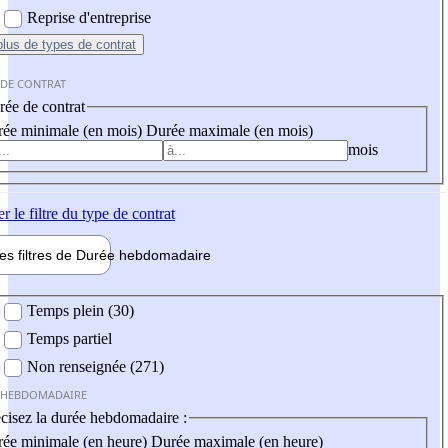
Reprise d'entreprise
plus
de types de contrat
 DE CONTRAT
ée de contrat
ée minimale (en mois)
Durée maximale (en mois)
mois
er
le filtre du type de contrat
les filtres de
Durée hebdo
madaire
 hebdomadaire
Temps plein (30)
Temps partiel
Non renseignée (271)
 HEBDOMADAIRE
cisez la durée hebdomadaire :
ée minimale (en heure)
Durée maximale (en heure)