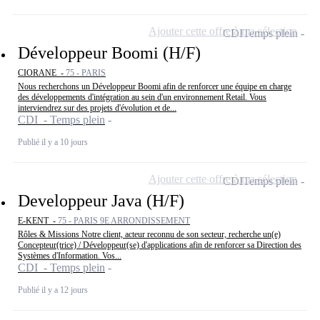
Ajouter cette offre à ma sélection
CDI
Temps plein
Développeur Boomi (H/F)
CIORANE -
75 - PARIS
Nous recherchons un Développeur Boomi afin de renforcer une équipe en charge
des développements d'intégration au sein d'un environnement Retail. Vous
interviendrez sur des projets d'évolution et de...
CDI - Temps plein
Publié il y a 10 jours
Ajouter cette offre à ma sélection
CDI
Temps plein
Developpeur Java (H/F)
E-KENT -
75 - PARIS 9E ARRONDISSEMENT
Rôles & Missions Notre client, acteur reconnu de son secteur, recherche un(e)
Concepteur(trice) / Développeur(se) d'applications afin de renforcer sa Direction des
Systèmes d'Information. Vos...
CDI - Temps plein
Publié il y a 12 jours