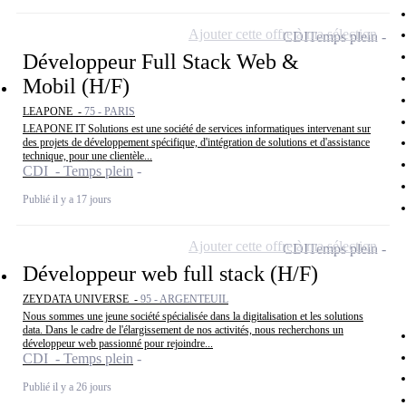
Ajouter cette offre à ma sélection
CDI
Temps plein
Développeur Full Stack Web &
Mobil (H/F)
LEAPONE -
75 - PARIS
LEAPONE IT Solutions est une société de services informatiques intervenant sur
des projets de développement spécifique, d'intégration de solutions et d'assistance
technique, pour une clientèle...
CDI - Temps plein
Publié il y a 17 jours
Ajouter cette offre à ma sélection
CDI
Temps plein
Développeur web full stack (H/F)
ZEYDATA UNIVERSE -
95 - ARGENTEUIL
Nous sommes une jeune société spécialisée dans la digitalisation et les solutions
data. Dans le cadre de l'élargissement de nos activités, nous recherchons un
développeur web passionné pour rejoindre...
CDI - Temps plein
Publié il y a 26 jours