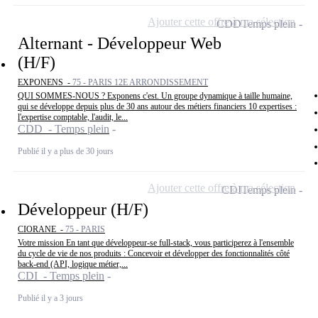
Ajouter cette offre à ma sélection
CDD
Temps plein
Alternant - Développeur Web
(H/F)
EXPONENS -
75 - PARIS 12E ARRONDISSEMENT
QUI SOMMES-NOUS ? Exponens c'est. Un groupe dynamique à taille humaine,
qui se développe depuis plus de 30 ans autour des métiers financiers 10 expertises :
l'expertise comptable, l'audit, le...
CDD - Temps plein
Publié il y a plus de 30 jours
Ajouter cette offre à ma sélection
CDI
Temps plein
Développeur (H/F)
CIORANE -
75 - PARIS
Votre mission En tant que développeur-se full-stack, vous participerez à l'ensemble
du cycle de vie de nos produits : Concevoir et développer des fonctionnalités côté
back-end (API, logique métier,...
CDI - Temps plein
Publié il y a 3 jours