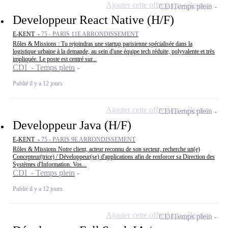
Ajouter cette offre à ma sélection
CDI
Temps plein
Developpeur React Native (H/F)
E-KENT -
75 - PARIS 11E ARRONDISSEMENT
Rôles & Missions : Tu rejoindras une startup parisienne spécialisée dans la
logistique urbaine à la demande, au sein d'une équipe tech réduite, polyvalente et très
impliquée. Le poste est centré sur...
CDI - Temps plein
Publié il y a 12 jours
Ajouter cette offre à ma sélection
CDI
Temps plein
Developpeur Java (H/F)
E-KENT -
75 - PARIS 9E ARRONDISSEMENT
Rôles & Missions Notre client, acteur reconnu de son secteur, recherche un(e)
Concepteur(trice) / Développeur(se) d'applications afin de renforcer sa Direction des
Systèmes d'Information. Vos...
CDI - Temps plein
Publié il y a 12 jours
Ajouter cette offre à ma sélection
CDI
Temps plein