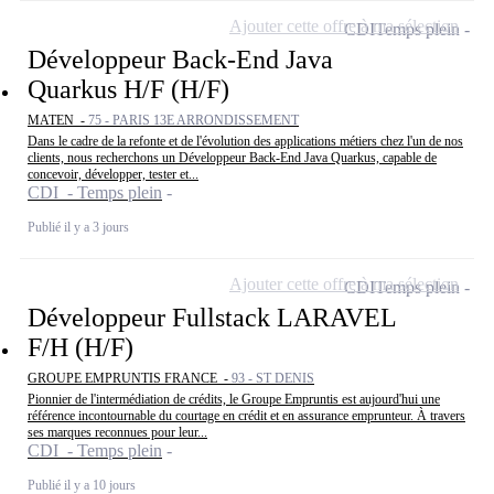
Ajouter cette offre à ma sélection
CDI
Temps plein
Développeur Back-End Java
Quarkus H/F (H/F)
MATEN -
75 - PARIS 13E ARRONDISSEMENT
Dans le cadre de la refonte et de l'évolution des applications métiers chez l'un de nos
clients, nous recherchons un Développeur Back-End Java Quarkus, capable de
concevoir, développer, tester et...
CDI - Temps plein
Publié il y a 3 jours
Ajouter cette offre à ma sélection
CDI
Temps plein
Développeur Fullstack LARAVEL
F/H (H/F)
GROUPE EMPRUNTIS FRANCE -
93 - ST DENIS
Pionnier de l'intermédiation de crédits, le Groupe Empruntis est aujourd'hui une
référence incontournable du courtage en crédit et en assurance emprunteur. À travers
ses marques reconnues pour leur...
CDI - Temps plein
Publié il y a 10 jours