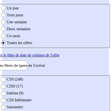
e création de l'offre
Un jour
Trois jours
Une semaine
Deux semaines
Un mois
Toutes les offres
er
le filtre de date de création de l'offre
les filtres de types de
Contrat
de contrat
CDI (248)
CDD (17)
Intérim (9)
CDI Intérimaire
Saisonnier