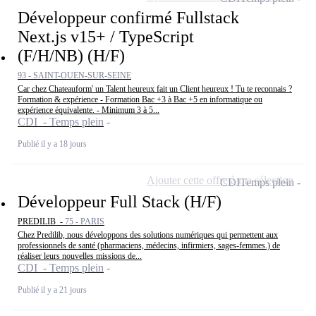
Développeur confirmé Fullstack
Next.js v15+ / TypeScript
(F/H/NB) (H/F)
93 - SAINT-OUEN-SUR-SEINE
Car chez Chateauform' un Talent heureux fait un Client heureux ! Tu te reconnais ?
Formation & expérience - Formation Bac +3 à Bac +5 en informatique ou
expérience équivalente. - Minimum 3 à 5...
CDI - Temps plein
Publié il y a 18 jours
Ajouter cette offre à ma sélection
CDI
Temps plein
Développeur Full Stack (H/F)
PREDILIB -
75 - PARIS
Chez Predilib, nous développons des solutions numériques qui permettent aux
professionnels de santé (pharmaciens, médecins, infirmiers, sages-femmes.) de
réaliser leurs nouvelles missions de...
CDI - Temps plein
Publié il y a 21 jours