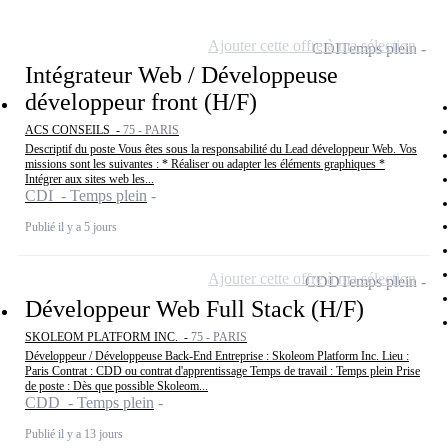
Ajouter cette offre à ma sélection
CDI
Temps plein
Intégrateur Web / Développeuse
développeur front (H/F)
ACS CONSEILS -
75 - PARIS
Descriptif du poste Vous êtes sous la responsabilité du Lead développeur Web. Vos
missions sont les suivantes : * Réaliser ou adapter les éléments graphiques *
Intégrer aux sites web les...
CDI - Temps plein
Publié il y a 5 jours
Ajouter cette offre à ma sélection
CDD
Temps plein
Développeur Web Full Stack (H/F)
SKOLEOM PLATFORM INC. -
75 - PARIS
Développeur / Développeuse Back-End Entreprise : Skoleom Platform Inc. Lieu :
Paris Contrat : CDD ou contrat d'apprentissage Temps de travail : Temps plein Prise
de poste : Dès que possible Skoleom...
CDD - Temps plein
Publié il y a 13 jours