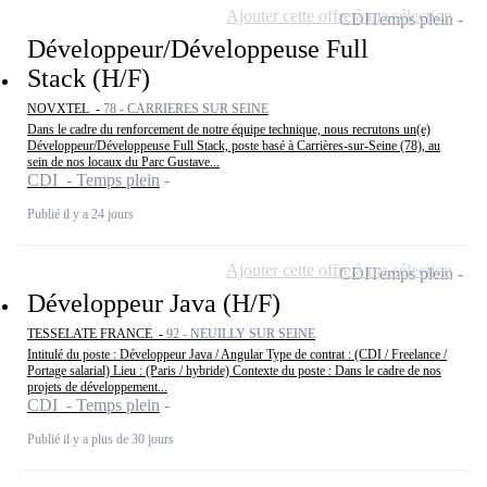
Ajouter cette offre à ma sélection
CDI
Temps plein
Développeur/Développeuse Full
Stack (H/F)
NOVXTEL -
78 - CARRIERES SUR SEINE
Dans le cadre du renforcement de notre équipe technique, nous recrutons un(e)
Développeur/Développeuse Full Stack, poste basé à Carrières-sur-Seine (78), au
sein de nos locaux du Parc Gustave...
CDI - Temps plein
Publié il y a 24 jours
Ajouter cette offre à ma sélection
CDI
Temps plein
Développeur Java (H/F)
TESSELATE FRANCE -
92 - NEUILLY SUR SEINE
Intitulé du poste : Développeur Java / Angular Type de contrat : (CDI / Freelance /
Portage salarial) Lieu : (Paris / hybride) Contexte du poste : Dans le cadre de nos
projets de développement...
CDI - Temps plein
Publié il y a plus de 30 jours