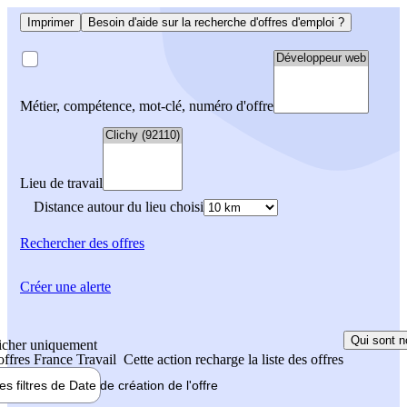
Imprimer
Besoin d'aide sur la recherche d'offres d'emploi ?
Métier, compétence, mot-clé, numéro d'offre
Lieu de travail
Distance autour du lieu choisi
Rechercher
des offres
Créer une alerte
Qui sont n
icher uniquement
 offres France Travail
Cette action recharge la liste des offres
les filtres de
Date de création
de l'offre