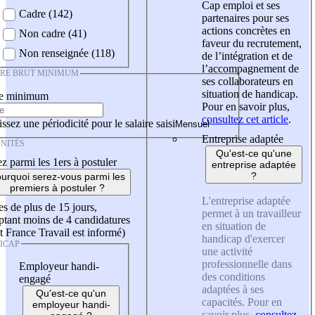
Cap emploi et ses
Cadre (142)
partenaires pour ses
actions concrètes en
Non cadre (41)
faveur du recrutement,
Non renseignée (118)
de l’intégration et de
l’accompagnement de
IRE BRUT MINIMUM
ses collaborateurs en
situation de handicap.
re minimum
Pour en savoir plus,
consultez cet article
.
ssez une périodicité pour le salaire saisi
Entreprise adaptée
NITÉS
Qu'est-ce qu'une
z parmi les 1ers à postuler
entreprise adaptée
?
urquoi serez-vous parmi les
premiers à postuler ?
L'entreprise adaptée
es de plus de 15 jours,
permet à un travailleur
tant moins de 4 candidatures
en situation de
t France Travail est informé)
handicap d'exercer
ICAP
une activité
professionnelle dans
Employeur handi-
des conditions
engagé
adaptées à ses
Qu'est-ce qu'un
capacités. Pour en
employeur handi-
savoir plus,
consultez