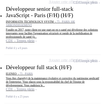
Ajouter cette offre à ma sélection
CDI
Temps plein
Développeur senior full-stack
JavaScript - Paris (F/H) (H/F)
INFORMATIS TECHNOLOGY SYSTM -
75 - PARIS 10E
ARRONDISSEMENT
Fondée en 2017, notre client est une start-up en e-santé qui développe des solutions
innovantes pour faciliter l'organisation sécurisée et rapide de la mobilisation de
professionnels de santé (à...
CDI - Temps plein
Publié il y a 6 jours
Ajouter cette offre à ma sélection
CDI
Temps plein
Développeur full stack (H/F)
ELENEO -
75 - PARIS
Vous êtes chargé(e) de la maintenance évolutive et corrective du patrimoine applicaitf
de l'entreprise. Vous placez sous la responsabilité du chef de l'équipe de
développement. Vous maîtrisez le...
CDI - Temps plein
Publié il y a 25 jours