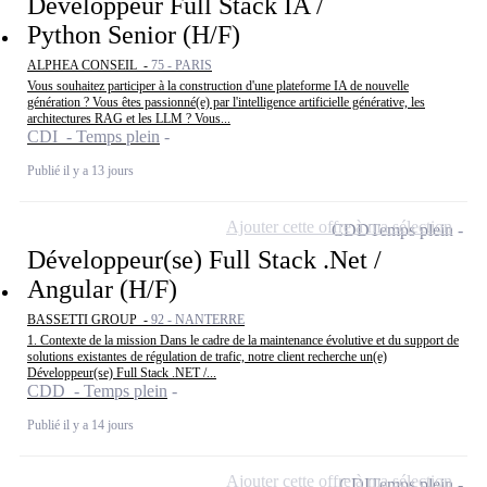
Développeur Full Stack IA /
Python Senior (H/F)
ALPHEA CONSEIL -
75 - PARIS
Vous souhaitez participer à la construction d'une plateforme IA de nouvelle
génération ? Vous êtes passionné(e) par l'intelligence artificielle générative, les
architectures RAG et les LLM ? Vous...
CDI - Temps plein
Publié il y a 13 jours
Ajouter cette offre à ma sélection
CDD
Temps plein
Développeur(se) Full Stack .Net /
Angular (H/F)
BASSETTI GROUP -
92 - NANTERRE
1. Contexte de la mission Dans le cadre de la maintenance évolutive et du support de
solutions existantes de régulation de trafic, notre client recherche un(e)
Développeur(se) Full Stack .NET /...
CDD - Temps plein
Publié il y a 14 jours
Ajouter cette offre à ma sélection
CDI
Temps plein