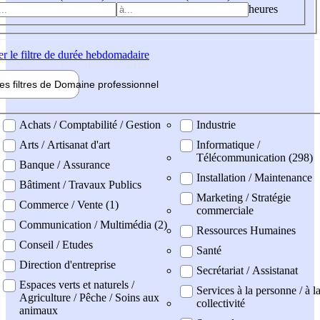
heures
er
le filtre de durée hebdomadaire
les filtres de
Domaine pro
fessionnel
ne professionel
Achats / Comptabilité / Gestion
Industrie
Arts / Artisanat d'art
Informatique /
Télécommunication (298)
Banque / Assurance
Installation / Maintenance
Bâtiment / Travaux Publics
Marketing / Stratégie
Commerce / Vente (1)
commerciale
Communication / Multimédia (2)
Ressources Humaines
Conseil / Etudes
Santé
Direction d'entreprise
Secrétariat / Assistanat
Espaces verts et naturels /
Services à la personne / à l
Agriculture / Pêche / Soins aux
collectivité
animaux