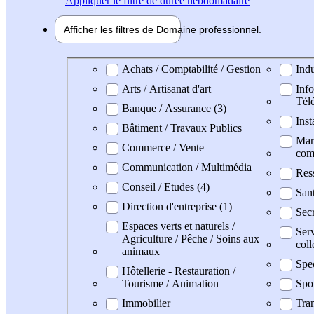
Appliquer
le filtre de durée hebdomadaire
Afficher les filtres de
Domaine pro
fessionnel
Domaine professionel
Achats / Comptabilité / Gestion
Indu
Arts / Artisanat d'art
Info
Tél
Banque / Assurance (3)
Inst
Bâtiment / Travaux Publics
Mark
Commerce / Vente
com
Communication / Multimédia
Res
Conseil / Etudes (4)
San
Direction d'entreprise (1)
Secr
Espaces verts et naturels /
Serv
Agriculture / Pêche / Soins aux
coll
animaux
Spe
Hôtellerie - Restauration /
Tourisme / Animation
Spo
Immobilier
Tran