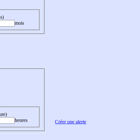
s)
mois
ure)
heures
Créer une alerte