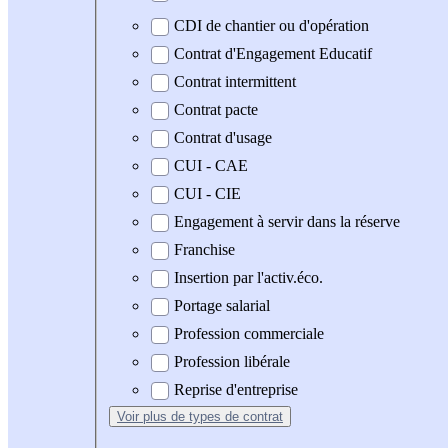
CDI de chantier ou d'opération
Contrat d'Engagement Educatif
Contrat intermittent
Contrat pacte
Contrat d'usage
CUI - CAE
CUI - CIE
Engagement à servir dans la réserve
Franchise
Insertion par l'activ.éco.
Portage salarial
Profession commerciale
Profession libérale
Reprise d'entreprise
Voir plus
de types de contrat