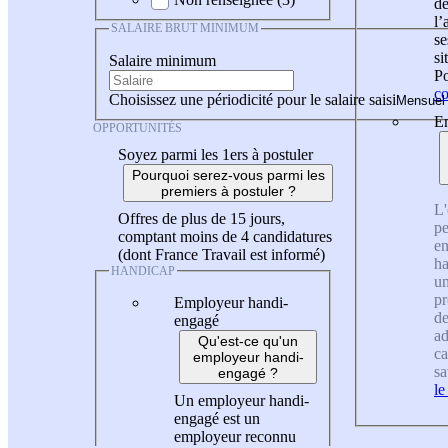
de
l
SALAIRE BRUT MINIMUM
se
si
Salaire minimum
Po
co
Choisissez une périodicité pour le salaire saisi
En
OPPORTUNITÉS
Soyez parmi les 1ers à postuler
Pourquoi serez-vous parmi les
premiers à postuler ?
L'
Offres de plus de 15 jours,
pe
comptant moins de 4 candidatures
en
(dont France Travail est informé)
ha
HANDICAP
un
pr
Employeur handi-
de
engagé
ad
Qu'est-ce qu'un
ca
employeur handi-
sa
engagé ?
le
Un employeur handi-
engagé est un
employeur reconnu