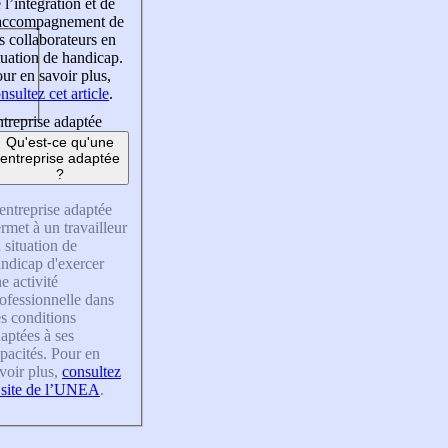
 l’intégration et de
’accompagnement de
s collaborateurs en
tuation de handicap.
ur en savoir plus,
nsultez cet article
.
treprise adaptée
Qu'est-ce qu'une
entreprise adaptée
?
entreprise adaptée
rmet à un travailleur
 situation de
ndicap d'exercer
e activité
ofessionnelle dans
s conditions
aptées à ses
pacités. Pour en
voir plus,
consultez
 site de l’UNEA
.