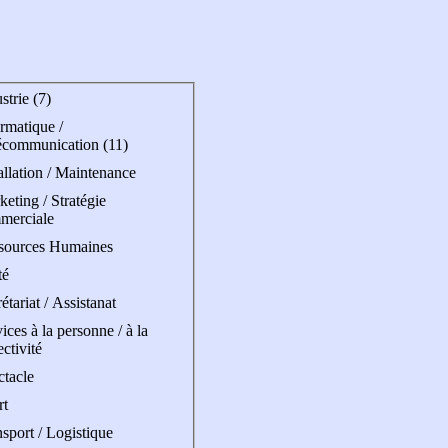
strie (7)
rmatique /
écommunication (11)
allation / Maintenance
eting / Stratégie
merciale
sources Humaines
té
étariat / Assistanat
ices à la personne / à la
ectivité
ctacle
rt
sport / Logistique