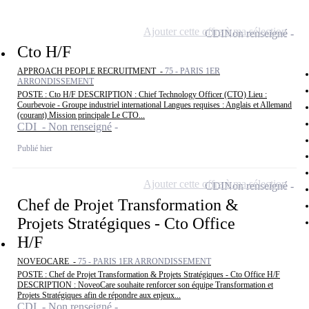
Ajouter cette offre à ma sélection
CDI
Non renseigné
Cto H/F
APPROACH PEOPLE RECRUITMENT -
75 - PARIS 1ER
ARRONDISSEMENT
POSTE : Cto H/F DESCRIPTION : Chief Technology Officer (CTO) Lieu :
Courbevoie - Groupe industriel international Langues requises : Anglais et Allemand
(courant) Mission principale Le CTO...
CDI - Non renseigné
Publié hier
Ajouter cette offre à ma sélection
CDI
Non renseigné
Chef de Projet Transformation &
Projets Stratégiques - Cto Office
H/F
NOVEOCARE -
75 - PARIS 1ER ARRONDISSEMENT
POSTE : Chef de Projet Transformation & Projets Stratégiques - Cto Office H/F
DESCRIPTION : NoveoCare souhaite renforcer son équipe Transformation et
Projets Stratégiques afin de répondre aux enjeux...
CDI - Non renseigné