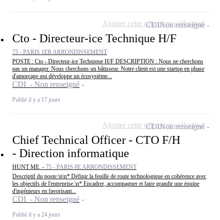
Ajouter cette offre à ma sélection
CDI
Non renseigné
Cto - Directeur-ice Technique H/F
75 - PARIS 1ER ARRONDISSEMENT
POSTE : Cto - Directeur-ice Technique H/F DESCRIPTION : Nous ne cherchons
pas un manager. Nous cherchons un bâtisseur. Notre client est une startup en phase
d'amorçage qui développe un écosystème...
CDI - Non renseigné
Publié il y a 17 jours
Ajouter cette offre à ma sélection
CDI
Non renseigné
Chief Technical Officer - CTO F/H
- Direction informatique
HUNT ME -
75 - PARIS 8E ARRONDISSEMENT
Descriptif du poste:\n\n* Définir la feuille de route technologique en cohérence avec
les objectifs de l'entreprise.\n* Encadrer, accompagner et faire grandir une équipe
d'ingénieurs en favorisant...
CDI - Non renseigné
Publié il y a 24 jours