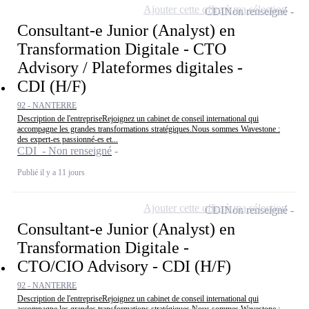
Ajouter cette offre à ma sélection
CDI
Non renseigné
Consultant-e Junior (Analyst) en
Transformation Digitale - CTO
Advisory / Plateformes digitales -
CDI (H/F)
92 - NANTERRE
Description de l'entrepriseRejoignez un cabinet de conseil international qui
accompagne les grandes transformations stratégiques.Nous sommes Wavestone :
des expert-es passionné-es et...
CDI - Non renseigné
Publié il y a 11 jours
Ajouter cette offre à ma sélection
CDI
Non renseigné
Consultant-e Junior (Analyst) en
Transformation Digitale -
CTO/CIO Advisory - CDI (H/F)
92 - NANTERRE
Description de l'entrepriseRejoignez un cabinet de conseil international qui
accompagne les grandes transformations stratégiques.Nous sommes Wavestone :