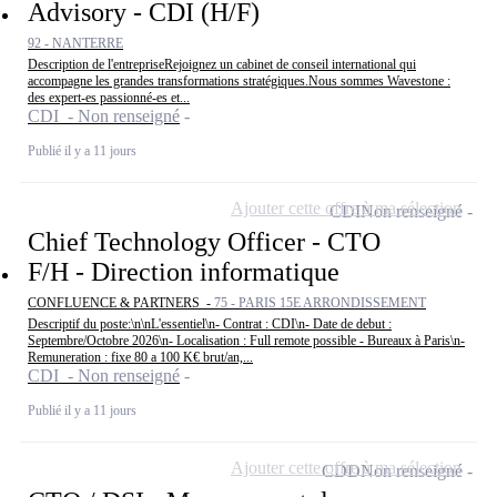
Advisory - CDI (H/F)
92 - NANTERRE
Description de l'entrepriseRejoignez un cabinet de conseil international qui
accompagne les grandes transformations stratégiques.Nous sommes Wavestone :
des expert-es passionné-es et...
CDI - Non renseigné
Publié il y a 11 jours
Ajouter cette offre à ma sélection
CDI
Non renseigné
Chief Technology Officer - CTO
F/H - Direction informatique
CONFLUENCE & PARTNERS -
75 - PARIS 15E ARRONDISSEMENT
Descriptif du poste:\n\nL'essentiel\n- Contrat : CDI\n- Date de debut :
Septembre/Octobre 2026\n- Localisation : Full remote possible - Bureaux à Paris\n-
Remuneration : fixe 80 a 100 K€ brut/an,...
CDI - Non renseigné
Publié il y a 11 jours
Ajouter cette offre à ma sélection
CDD
Non renseigné