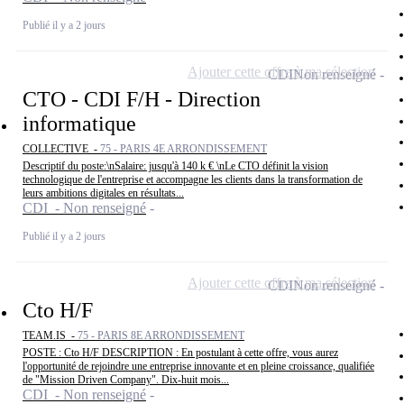
Publié il y a 2 jours
Ajouter cette offre à ma sélection
CDI
Non renseigné
CTO - CDI F/H - Direction
informatique
COLLECTIVE -
75 - PARIS 4E ARRONDISSEMENT
Descriptif du poste:\nSalaire: jusqu'à 140 k € \nLe CTO définit la vision
technologique de l'entreprise et accompagne les clients dans la transformation de
leurs ambitions digitales en résultats...
CDI - Non renseigné
Publié il y a 2 jours
Ajouter cette offre à ma sélection
CDI
Non renseigné
Cto H/F
TEAM.IS -
75 - PARIS 8E ARRONDISSEMENT
POSTE : Cto H/F DESCRIPTION : En postulant à cette offre, vous aurez
l'opportunité de rejoindre une entreprise innovante et en pleine croissance, qualifiée
de "Mission Driven Company". Dix-huit mois...
CDI - Non renseigné