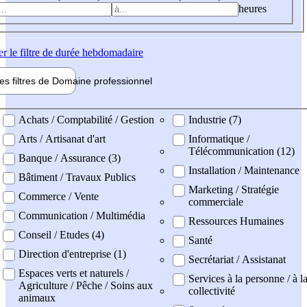
heures
er
le filtre de durée hebdomadaire
les filtres de
Domaine pro
fessionnel
ne professionel
Achats / Comptabilité / Gestion
Industrie (7)
Arts / Artisanat d'art
Informatique /
Télécommunication (12)
Banque / Assurance (3)
Installation / Maintenance
Bâtiment / Travaux Publics
Marketing / Stratégie
Commerce / Vente
commerciale
Communication / Multimédia
Ressources Humaines
Conseil / Etudes (4)
Santé
Direction d'entreprise (1)
Secrétariat / Assistanat
Espaces verts et naturels /
Services à la personne / à l
Agriculture / Pêche / Soins aux
collectivité
animaux