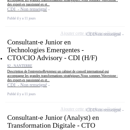
des expert-es passionné-es et...
CDI - Non renseigné
Publié il y a 11 jours
Ajouter cette offre à ma sélection
CDI
Non renseigné
Consultant-e Junior en
Technologies Emergentes -
CTO/CIO Advisory - CDI (H/F)
92 - NANTERRE
Description de l'entrepriseRejoignez un cabinet de conseil international qui
accompagne les grandes transformations stratégiques.Nous sommes Wavestone :
des expert-es passionné-es et...
CDI - Non renseigné
Publié il y a 11 jours
Ajouter cette offre à ma sélection
CDI
Non renseigné
Consultant-e Junior (Analyst) en
Transformation Digitale - CTO