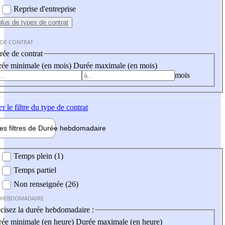
Reprise d'entreprise
plus
de types de contrat
 DE CONTRAT
ée de contrat
ée minimale (en mois)
Durée maximale (en mois)
mois
er
le filtre du type de contrat
les filtres de
Durée hebdo
madaire
 hebdomadaire
Temps plein (1)
Temps partiel
Non renseignée (26)
 HEBDOMADAIRE
cisez la durée hebdomadaire :
ée minimale (en heure)
Durée maximale (en heure)