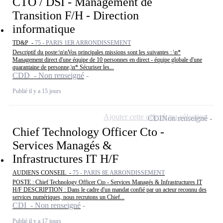
CTO / DSI - Management de
Transition F/H - Direction
informatique
TD&P -
75 - PARIS 1ER ARRONDISSEMENT
Descriptif du poste:\n\nVos principales missions sont les suivantes : \n*
Management direct d'une équipe de 10 personnes en direct - équipe globale d'une
quarantaine de personne,\n* Sécuriser les...
CDD - Non renseigné
Publié il y a 15 jours
Ajouter cette offre à ma sélection
CDI
Non renseigné
Chief Technology Officer Cto -
Services Managés &
Infrastructures IT H/F
AUDIENS CONSEIL -
75 - PARIS 8E ARRONDISSEMENT
POSTE : Chief Technology Officer Cto - Services Managés & Infrastructures IT
H/F DESCRIPTION : Dans le cadre d'un mandat confié par un acteur reconnu des
services numériques, nous recrutons un Chief...
CDI - Non renseigné
Publié il y a 17 jours