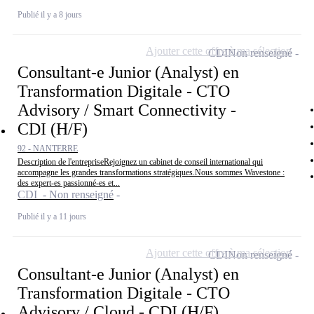
Publié il y a 8 jours
Ajouter cette offre à ma sélection
CDI
Non renseigné
Consultant-e Junior (Analyst) en
Transformation Digitale - CTO
Advisory / Smart Connectivity -
CDI (H/F)
92 - NANTERRE
Description de l'entrepriseRejoignez un cabinet de conseil international qui
accompagne les grandes transformations stratégiques.Nous sommes Wavestone :
des expert-es passionné-es et...
CDI - Non renseigné
Publié il y a 11 jours
Ajouter cette offre à ma sélection
CDI
Non renseigné
Consultant-e Junior (Analyst) en
Transformation Digitale - CTO
Advisory / Cloud - CDI (H/F)