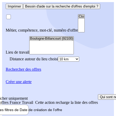
Imprimer
Besoin d'aide sur la recherche d'offres d'emploi ?
Métier, compétence, mot-clé, numéro d'offre
Lieu de travail
Distance autour du lieu choisi
Rechercher
des offres
Créer une alerte
Qui sont n
icher uniquement
 offres France Travail
Cette action recharge la liste des offres
les filtres de
Date de création
de l'offre