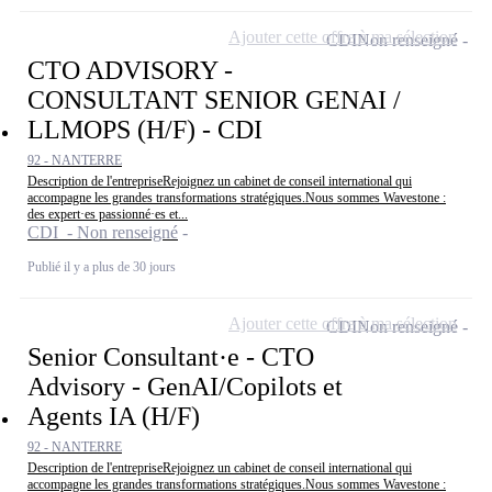
Ajouter cette offre à ma sélection
CDI
Non renseigné
CTO ADVISORY -
CONSULTANT SENIOR GENAI /
LLMOPS (H/F) - CDI
92 - NANTERRE
Description de l'entrepriseRejoignez un cabinet de conseil international qui
accompagne les grandes transformations stratégiques.Nous sommes Wavestone :
des expert·es passionné·es et...
CDI - Non renseigné
Publié il y a plus de 30 jours
Ajouter cette offre à ma sélection
CDI
Non renseigné
Senior Consultant·e - CTO
Advisory - GenAI/Copilots et
Agents IA (H/F)
92 - NANTERRE
Description de l'entrepriseRejoignez un cabinet de conseil international qui
accompagne les grandes transformations stratégiques.Nous sommes Wavestone :