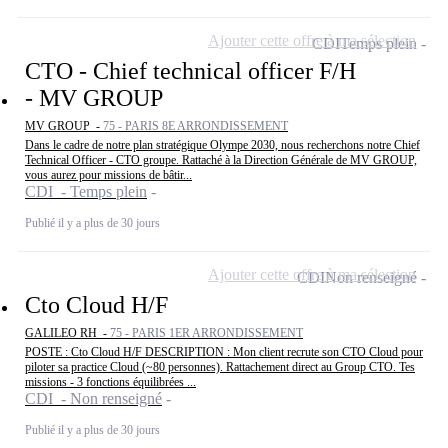
Ajouter cette offre à ma sélection
CDI
Temps plein
CTO - Chief technical officer F/H
- MV GROUP
MV GROUP -
75 - PARIS 8E ARRONDISSEMENT
Dans le cadre de notre plan stratégique Olympe 2030, nous recherchons notre Chief
Technical Officer - CTO groupe. Rattaché à la Direction Générale de MV GROUP,
vous aurez pour missions de bâtir...
CDI - Temps plein
Publié il y a plus de 30 jours
Ajouter cette offre à ma sélection
CDI
Non renseigné
Cto Cloud H/F
GALILEO RH -
75 - PARIS 1ER ARRONDISSEMENT
POSTE : Cto Cloud H/F DESCRIPTION : Mon client recrute son CTO Cloud pour
piloter sa practice Cloud (~80 personnes). Rattachement direct au Group CTO. Tes
missions - 3 fonctions équilibrées ...
CDI - Non renseigné
Publié il y a plus de 30 jours