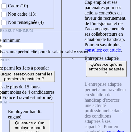
Cap emploi et ses
Cadre (10)
partenaires pour ses
actions concrètes en
Non cadre (13)
faveur du recrutement,
Non renseignée (4)
de l’intégration et de
l’accompagnement de
IRE BRUT MINIMUM
ses collaborateurs en
situation de handicap.
re minimum
Pour en savoir plus,
consultez cet article
.
ssez une périodicité pour le salaire saisi
Entreprise adaptée
NITÉS
Qu'est-ce qu'une
z parmi les 1ers à postuler
entreprise adaptée
?
urquoi serez-vous parmi les
premiers à postuler ?
L'entreprise adaptée
es de plus de 15 jours,
permet à un travailleur
tant moins de 4 candidatures
en situation de
t France Travail est informé)
handicap d'exercer
ICAP
une activité
professionnelle dans
Employeur handi-
des conditions
engagé
adaptées à ses
Qu'est-ce qu'un
capacités. Pour en
employeur handi-
savoir plus,
consultez