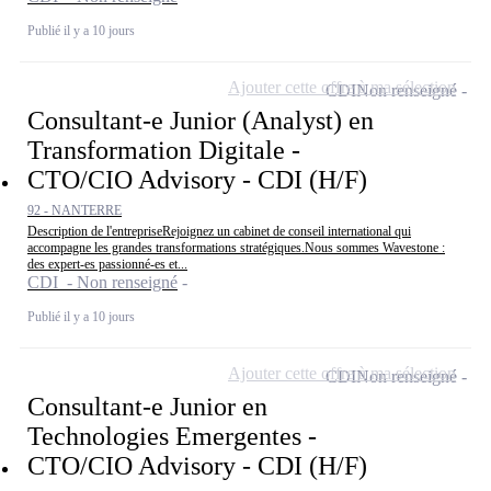
Publié il y a 10 jours
Ajouter cette offre à ma sélection
CDI
Non renseigné
Consultant-e Junior (Analyst) en
Transformation Digitale -
CTO/CIO Advisory - CDI (H/F)
92 - NANTERRE
Description de l'entrepriseRejoignez un cabinet de conseil international qui
accompagne les grandes transformations stratégiques.Nous sommes Wavestone :
des expert-es passionné-es et...
CDI - Non renseigné
Publié il y a 10 jours
Ajouter cette offre à ma sélection
CDI
Non renseigné
Consultant-e Junior en
Technologies Emergentes -
CTO/CIO Advisory - CDI (H/F)