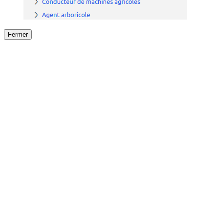
Fermer
Fermer
le détail de l'offre
/
Offre
sur
Offre précéden