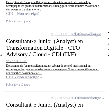
Description de l'entrepriseRejoignez un cabinet de conseil international qui
accompagne les grandes transformations stratégiques.Nous sommes Wavestone :
des expert-es passionné-es et...
CDI - Non renseigné
Publié il y a 10 jours
Ajouter cette offre à ma sélection
CDI
Non renseigné
Consultant-e Junior (Analyst) en
Transformation Digitale - CTO
Advisory / Cloud - CDI (H/F)
92 - NANTERRE
Description de l'entrepriseRejoignez un cabinet de conseil international qui
accompagne les grandes transformations stratégiques.Nous sommes Wavestone :
des expert-es passionné-es et...
CDI - Non renseigné
Publié il y a 10 jours
Ajouter cette offre à ma sélection
CDI
Non renseigné
Consultant-e Junior (Analyst) en