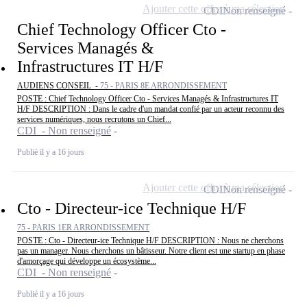
Ajouter cette offre à ma sélection
CDI
Non renseigné
Chief Technology Officer Cto -
Services Managés &
Infrastructures IT H/F
AUDIENS CONSEIL -
75 - PARIS 8E ARRONDISSEMENT
POSTE : Chief Technology Officer Cto - Services Managés & Infrastructures IT
H/F DESCRIPTION : Dans le cadre d'un mandat confié par un acteur reconnu des
services numériques, nous recrutons un Chief...
CDI - Non renseigné
Publié il y a 16 jours
Ajouter cette offre à ma sélection
CDI
Non renseigné
Cto - Directeur-ice Technique H/F
75 - PARIS 1ER ARRONDISSEMENT
POSTE : Cto - Directeur-ice Technique H/F DESCRIPTION : Nous ne cherchons
pas un manager. Nous cherchons un bâtisseur. Notre client est une startup en phase
d'amorçage qui développe un écosystème...
CDI - Non renseigné
Publié il y a 16 jours