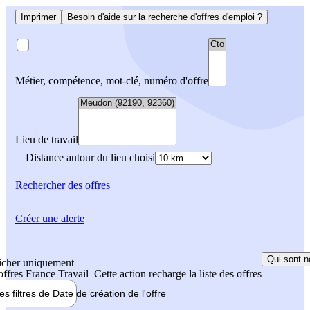
Imprimer
Besoin d'aide sur la recherche d'offres d'emploi ?
Métier, compétence, mot-clé, numéro d'offre
Lieu de travail
Distance autour du lieu choisi
Rechercher
des offres
Créer une alerte
Qui sont n
icher uniquement
 offres France Travail
Cette action recharge la liste des offres
les filtres de
Date de création
de l'offre