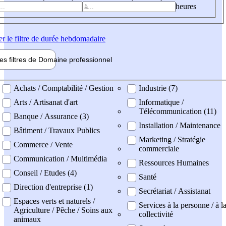
heures
er
le filtre de durée hebdomadaire
les filtres de
Domaine pro
fessionnel
ne professionel
Achats / Comptabilité / Gestion
Industrie (7)
Arts / Artisanat d'art
Informatique /
Télécommunication (11)
Banque / Assurance (3)
Installation / Maintenance
Bâtiment / Travaux Publics
Marketing / Stratégie
Commerce / Vente
commerciale
Communication / Multimédia
Ressources Humaines
Conseil / Etudes (4)
Santé
Direction d'entreprise (1)
Secrétariat / Assistanat
Espaces verts et naturels /
Services à la personne / à l
Agriculture / Pêche / Soins aux
collectivité
animaux