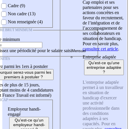
Cap emploi et ses
Cadre (9)
partenaires pour ses
actions concrètes en
Non cadre (13)
faveur du recrutement,
Non renseignée (4)
de l’intégration et de
l’accompagnement de
IRE BRUT MINIMUM
ses collaborateurs en
situation de handicap.
re minimum
Pour en savoir plus,
consultez cet article
.
ssez une périodicité pour le salaire saisi
Entreprise adaptée
NITÉS
Qu'est-ce qu'une
z parmi les 1ers à postuler
entreprise adaptée
?
urquoi serez-vous parmi les
premiers à postuler ?
L'entreprise adaptée
es de plus de 15 jours,
permet à un travailleur
tant moins de 4 candidatures
en situation de
t France Travail est informé)
handicap d'exercer
ICAP
une activité
professionnelle dans
Employeur handi-
des conditions
engagé
adaptées à ses
Qu'est-ce qu'un
capacités. Pour en
employeur handi-
savoir plus,
consultez