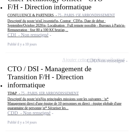
F/H - Direction informatique
CONFLUENCE & PARTNERS -
75 - PARIS 15E ARRONDISSEMENT
Descriptif du poste:\n\nL'essentiel\n- Contrat : CDI\n- Date de debut :
Septembre/Octobre 2026\n- Localisation : Full remote possible - Bureaux à Paris\n-
Remuneration : fixe 80 a 100 K€ brut/an,...
CDI - Non renseigné
Publié il y a 10 jours
Ajouter cette offre à ma sélection
CDD
Non renseigné
CTO / DSI - Management de
Transition F/H - Direction
informatique
TD&P -
75 - PARIS 1ER ARRONDISSEMENT
Descriptif du poste:\n\nVos principales missions sont les suivantes : \n*
Management direct d'une équipe de 10 personnes en direct - équipe globale d'une
quarantaine de personne,\n* Sécuriser les...
CDD - Non renseigné
Publié il y a 14 jours