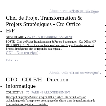
Ajouter cette offre à ma sélection
CDI
Non renseigné
Chef de Projet Transformation &
Projets Stratégiques - Cto Office
H/F
NOVEOCARE -
75 - PARIS 1ER ARRONDISSEMENT
POSTE : Chef de Projet Transformation & Projets Stratégiques - Cto Office H/F
DESCRIPTION : NoveoCare souhaite renforcer son équipe Transformation et
Projets Stratégiques afin de répondre aux enjeux...
CDI - Non renseigné
Publié hier
Ajouter cette offre à ma sélection
CDI
Non renseigné
CTO - CDI F/H - Direction
informatique
COLLECTIVE -
75 - PARIS 4E ARRONDISSEMENT
Descriptif du poste:\nSalaire: jusqu'à 140 k € \nLe CTO définit la vision
technologique de l'entreprise et accompagne les clients dans la transformation de
leurs ambitions digitales en résultats...