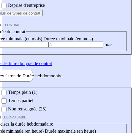
Reprise d'entreprise
plus
de types de contrat
 DE CONTRAT
ée de contrat
ée minimale (en mois)
Durée maximale (en mois)
mois
er
le filtre du type de contrat
les filtres de
Durée hebdo
madaire
 hebdomadaire
Temps plein (1)
Temps partiel
Non renseignée (25)
 HEBDOMADAIRE
cisez la durée hebdomadaire :
ée minimale (en heure)
Durée maximale (en heure)