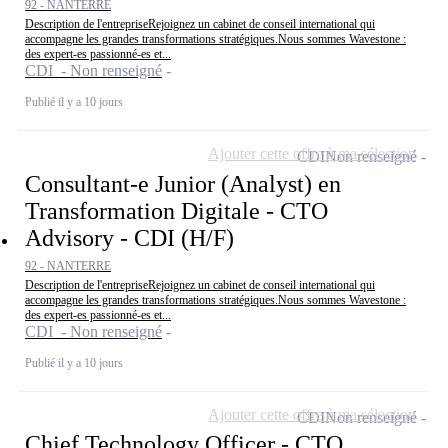
92 - NANTERRE
Description de l'entrepriseRejoignez un cabinet de conseil international qui
accompagne les grandes transformations stratégiques.Nous sommes Wavestone :
des expert-es passionné-es et...
CDI - Non renseigné
Publié il y a 10 jours
Ajouter cette offre à ma sélection
CDI
Non renseigné
Consultant-e Junior (Analyst) en
Transformation Digitale - CTO
Advisory - CDI (H/F)
92 - NANTERRE
Description de l'entrepriseRejoignez un cabinet de conseil international qui
accompagne les grandes transformations stratégiques.Nous sommes Wavestone :
des expert-es passionné-es et...
CDI - Non renseigné
Publié il y a 10 jours
Ajouter cette offre à ma sélection
CDI
Non renseigné
Chief Technology Officer - CTO