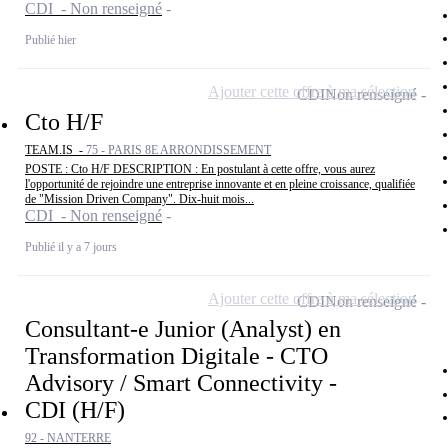
CDI - Non renseigné
Publié hier
Ajouter cette offre à ma sélection
CDI
Non renseigné
Cto H/F
TEAM.IS -
75 - PARIS 8E ARRONDISSEMENT
POSTE : Cto H/F DESCRIPTION : En postulant à cette offre, vous aurez
l'opportunité de rejoindre une entreprise innovante et en pleine croissance, qualifiée
de "Mission Driven Company". Dix-huit mois...
CDI - Non renseigné
Publié il y a 7 jours
Ajouter cette offre à ma sélection
CDI
Non renseigné
Consultant-e Junior (Analyst) en
Transformation Digitale - CTO
Advisory / Smart Connectivity -
CDI (H/F)
92 - NANTERRE