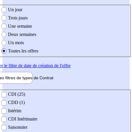
e création de l'offre
Un jour
Trois jours
Une semaine
Deux semaines
Un mois
Toutes les offres
er
le filtre de date de création de l'offre
les filtres de types de
Contrat
de contrat
CDI (25)
CDD (1)
Intérim
CDI Intérimaire
Saisonnier