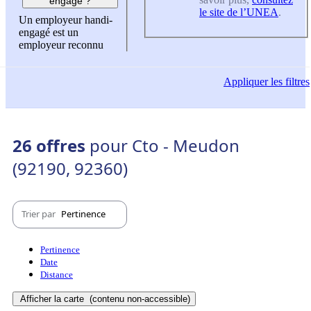
engagé ?
le site de l’UNEA
.
Un employeur handi-
engagé est un
employeur reconnu
Appliquer
les filtres
26 offres
pour Cto - Meudon
(92190, 92360)
Trier par
Pertinence
Pertinence
Date
Distance
Afficher la carte
(contenu non-accessible)