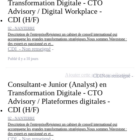
Transformation Digitale - CTO
Advisory / Digital Workplace -
CDI (H/F)
92 - NANTERRE
Description de l'entrepriseRejoignez un cabinet de conseil international qui
accompagne les grandes transformations stratégiques.Nous sommes Wavestone :
des expert-es passionné-es et...
CDI - Non renseigné
Publié il y a 10 jours
Ajouter cette offre à ma sélection
CDI
Non renseigné
Consultant-e Junior (Analyst) en
Transformation Digitale - CTO
Advisory / Plateformes digitales -
CDI (H/F)
92 - NANTERRE
Description de l'entrepriseRejoignez un cabinet de conseil international qui
accompagne les grandes transformations stratégiques.Nous sommes Wavestone :
des expert-es passionné-es et...
CDI - Non renseigné