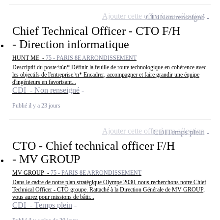
Ajouter cette offre à ma sélection
CDI
Non renseigné
Chief Technical Officer - CTO F/H
- Direction informatique
HUNT ME -
75 - PARIS 8E ARRONDISSEMENT
Descriptif du poste:\n\n* Définir la feuille de route technologique en cohérence avec
les objectifs de l'entreprise.\n* Encadrer, accompagner et faire grandir une équipe
d'ingénieurs en favorisant...
CDI - Non renseigné
Publié il y a 23 jours
Ajouter cette offre à ma sélection
CDI
Temps plein
CTO - Chief technical officer F/H
- MV GROUP
MV GROUP -
75 - PARIS 8E ARRONDISSEMENT
Dans le cadre de notre plan stratégique Olympe 2030, nous recherchons notre Chief
Technical Officer - CTO groupe. Rattaché à la Direction Générale de MV GROUP,
vous aurez pour missions de bâtir...
CDI - Temps plein