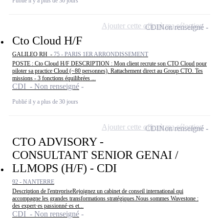
Publié il y a plus de 30 jours
Ajouter cette offre à ma sélection
CDI
Non renseigné
Cto Cloud H/F
GALILEO RH -
75 - PARIS 1ER ARRONDISSEMENT
POSTE : Cto Cloud H/F DESCRIPTION : Mon client recrute son CTO Cloud pour
piloter sa practice Cloud (~80 personnes). Rattachement direct au Group CTO. Tes
missions - 3 fonctions équilibrées ...
CDI - Non renseigné
Publié il y a plus de 30 jours
Ajouter cette offre à ma sélection
CDI
Non renseigné
CTO ADVISORY -
CONSULTANT SENIOR GENAI /
LLMOPS (H/F) - CDI
92 - NANTERRE
Description de l'entrepriseRejoignez un cabinet de conseil international qui
accompagne les grandes transformations stratégiques.Nous sommes Wavestone :
des expert·es passionné·es et...
CDI - Non renseigné