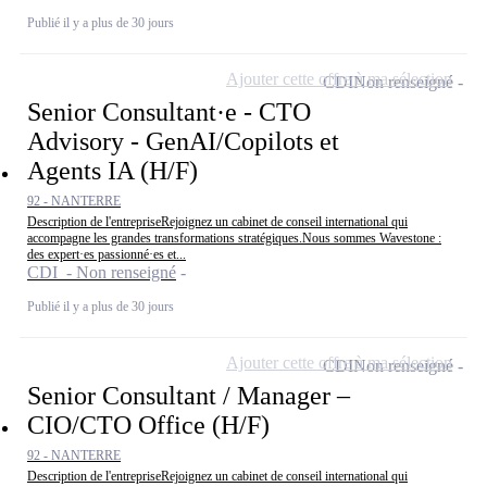
Publié il y a plus de 30 jours
Ajouter cette offre à ma sélection
CDI
Non renseigné
Senior Consultant·e - CTO
Advisory - GenAI/Copilots et
Agents IA (H/F)
92 - NANTERRE
Description de l'entrepriseRejoignez un cabinet de conseil international qui
accompagne les grandes transformations stratégiques.Nous sommes Wavestone :
des expert·es passionné·es et...
CDI - Non renseigné
Publié il y a plus de 30 jours
Ajouter cette offre à ma sélection
CDI
Non renseigné
Senior Consultant / Manager –
CIO/CTO Office (H/F)
92 - NANTERRE
Description de l'entrepriseRejoignez un cabinet de conseil international qui