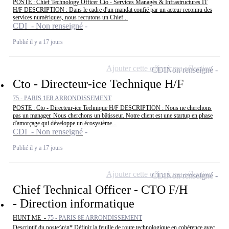
POSTE : Chief Technology Officer Cto - Services Managés & Infrastructures IT
H/F DESCRIPTION : Dans le cadre d'un mandat confié par un acteur reconnu des
services numériques, nous recrutons un Chief...
CDI - Non renseigné
Publié il y a 17 jours
Ajouter cette offre à ma sélection
CDI
Non renseigné
Cto - Directeur-ice Technique H/F
75 - PARIS 1ER ARRONDISSEMENT
POSTE : Cto - Directeur-ice Technique H/F DESCRIPTION : Nous ne cherchons
pas un manager. Nous cherchons un bâtisseur. Notre client est une startup en phase
d'amorçage qui développe un écosystème...
CDI - Non renseigné
Publié il y a 17 jours
Ajouter cette offre à ma sélection
CDI
Non renseigné
Chief Technical Officer - CTO F/H
- Direction informatique
HUNT ME -
75 - PARIS 8E ARRONDISSEMENT
Descriptif du poste:\n\n* Définir la feuille de route technologique en cohérence avec