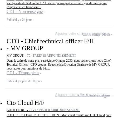
les objectifs de l'entreprise.\n* Encadrer, accompagner et faire grandir une équipe
d'ingénieurs en favorisant...
CDI - Non renseigné
Publié il y a 24 jours
Ajouter cette offre à ma sélection
CDI
Temps plein
CTO - Chief technical officer F/H
- MV GROUP
MV GROUP -
75 - PARIS 8E ARRONDISSEMENT
Dans le cadre de notre plan stratégique Olympe 2030, nous recherchons notre Chief
Technical Officer - CTO groupe. Rattaché à la Direction Générale de MV GROUP,
vous aurez pour missions de bâtir...
CDI - Temps plein
Publié il y a plus de 30 jours
Ajouter cette offre à ma sélection
CDI
Non renseigné
Cto Cloud H/F
GALILEO RH -
75 - PARIS 1ER ARRONDISSEMENT
POSTE : Cto Cloud H/F DESCRIPTION : Mon client recrute son CTO Cloud pour