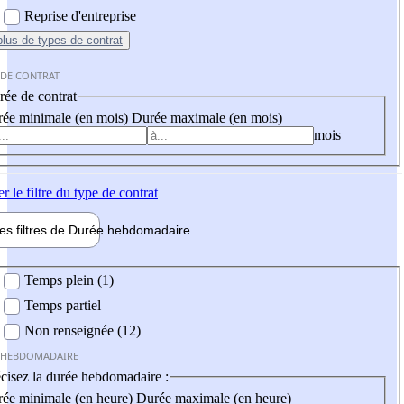
Reprise d'entreprise
plus
de types de contrat
 DE CONTRAT
ée de contrat
ée minimale (en mois)
Durée maximale (en mois)
mois
er
le filtre du type de contrat
les filtres de
Durée hebdo
madaire
 hebdomadaire
Temps plein (1)
Temps partiel
Non renseignée (12)
 HEBDOMADAIRE
cisez la durée hebdomadaire :
ée minimale (en heure)
Durée maximale (en heure)