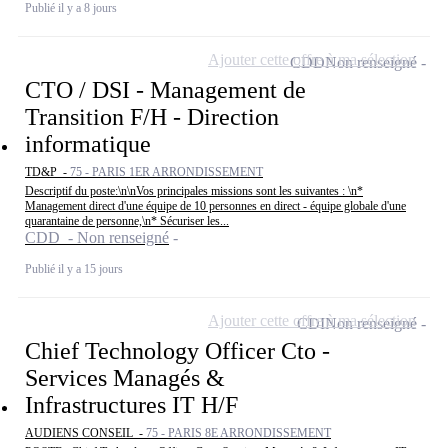
Publié il y a 8 jours
Ajouter cette offre à ma sélection
CDD
Non renseigné
CTO / DSI - Management de
Transition F/H - Direction
informatique
TD&P -
75 - PARIS 1ER ARRONDISSEMENT
Descriptif du poste:\n\nVos principales missions sont les suivantes : \n*
Management direct d'une équipe de 10 personnes en direct - équipe globale d'une
quarantaine de personne,\n* Sécuriser les...
CDD - Non renseigné
Publié il y a 15 jours
Ajouter cette offre à ma sélection
CDI
Non renseigné
Chief Technology Officer Cto -
Services Managés &
Infrastructures IT H/F
AUDIENS CONSEIL -
75 - PARIS 8E ARRONDISSEMENT