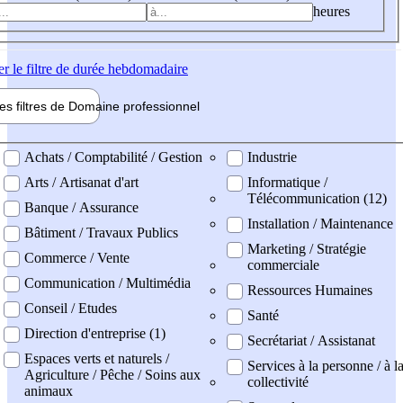
heures
er
le filtre de durée hebdomadaire
les filtres de
Domaine pro
fessionnel
ne professionel
Achats / Comptabilité / Gestion
Industrie
Arts / Artisanat d'art
Informatique /
Télécommunication (12)
Banque / Assurance
Installation / Maintenance
Bâtiment / Travaux Publics
Marketing / Stratégie
Commerce / Vente
commerciale
Communication / Multimédia
Ressources Humaines
Conseil / Etudes
Santé
Direction d'entreprise (1)
Secrétariat / Assistanat
Espaces verts et naturels /
Services à la personne / à l
Agriculture / Pêche / Soins aux
collectivité
animaux