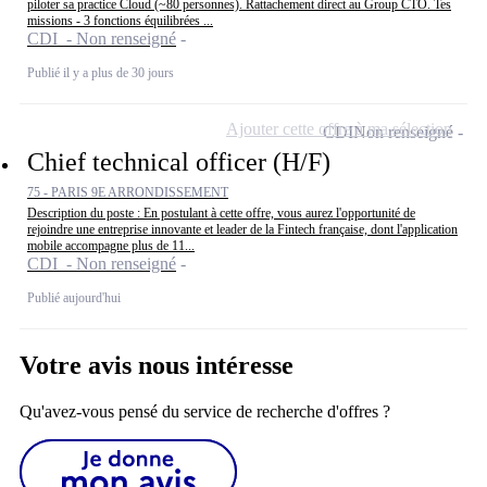
piloter sa practice Cloud (~80 personnes). Rattachement direct au Group CTO. Tes
missions - 3 fonctions équilibrées ...
CDI - Non renseigné
Publié il y a plus de 30 jours
Ajouter cette offre à ma sélection
CDI
Non renseigné
Chief technical officer (H/F)
75 - PARIS 9E ARRONDISSEMENT
Description du poste : En postulant à cette offre, vous aurez l'opportunité de
rejoindre une entreprise innovante et leader de la Fintech française, dont l'application
mobile accompagne plus de 11...
CDI - Non renseigné
Publié aujourd'hui
Votre avis nous intéresse
Qu'avez-vous pensé du service de recherche d'offres ?