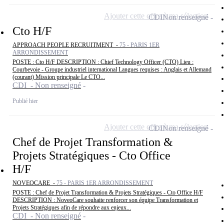
Ajouter cette offre à ma sélection
CDI
Non renseigné
Cto H/F
APPROACH PEOPLE RECRUITMENT -
75 - PARIS 1ER
ARRONDISSEMENT
POSTE : Cto H/F DESCRIPTION : Chief Technology Officer (CTO) Lieu :
Courbevoie - Groupe industriel international Langues requises : Anglais et Allemand
(courant) Mission principale Le CTO...
CDI - Non renseigné
Publié hier
Ajouter cette offre à ma sélection
CDI
Non renseigné
Chef de Projet Transformation &
Projets Stratégiques - Cto Office
H/F
NOVEOCARE -
75 - PARIS 1ER ARRONDISSEMENT
POSTE : Chef de Projet Transformation & Projets Stratégiques - Cto Office H/F
DESCRIPTION : NoveoCare souhaite renforcer son équipe Transformation et
Projets Stratégiques afin de répondre aux enjeux...
CDI - Non renseigné