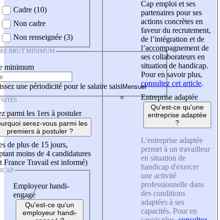
Cap emploi et ses
Cadre (10)
partenaires pour ses
actions concrètes en
Non cadre
faveur du recrutement,
Non renseignée (3)
de l’intégration et de
l’accompagnement de
IRE BRUT MINIMUM
ses collaborateurs en
situation de handicap.
re minimum
Pour en savoir plus,
consultez cet article
.
ssez une périodicité pour le salaire saisi
Entreprise adaptée
NITÉS
Qu'est-ce qu'une
z parmi les 1ers à postuler
entreprise adaptée
?
urquoi serez-vous parmi les
premiers à postuler ?
L'entreprise adaptée
es de plus de 15 jours,
permet à un travailleur
tant moins de 4 candidatures
en situation de
t France Travail est informé)
handicap d'exercer
ICAP
une activité
professionnelle dans
Employeur handi-
des conditions
engagé
adaptées à ses
Qu'est-ce qu'un
capacités. Pour en
employeur handi-
savoir plus,
consultez