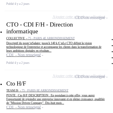
Publié il y a 2 jours
Ajouter cette offre à ma sélection
CDI
Non renseigné
CTO - CDI F/H - Direction
informatique
COLLECTIVE -
75 - PARIS 4E ARRONDISSEMENT
Descriptif du poste:\nSalaire: jusqu'à 140 k € \nLe CTO définit la vision
technologique de l'entreprise et accompagne les clients dans la transformation de
leurs ambitions digitales en résultats...
CDI - Non renseigné
Publié il y a 2 jours
Ajouter cette offre à ma sélection
CDI
Non renseigné
Cto H/F
TEAM.IS -
75 - PARIS 8E ARRONDISSEMENT
POSTE : Cto H/F DESCRIPTION : En postulant à cette offre, vous aurez
l'opportunité de rejoindre une entreprise innovante et en pleine croissance, qualifiée
de "Mission Driven Company". Dix-huit mois...
CDI - Non renseigné