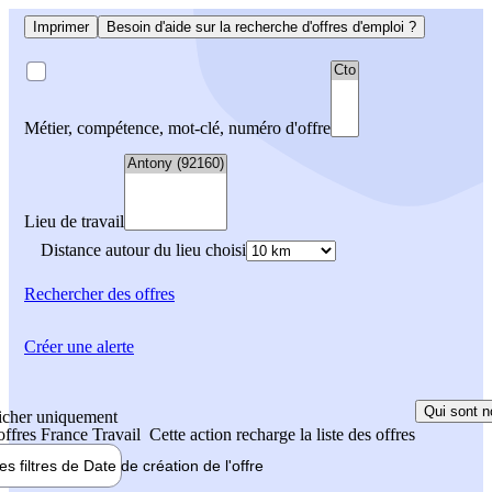
Imprimer
Besoin d'aide sur la recherche d'offres d'emploi ?
Métier, compétence, mot-clé, numéro d'offre
Lieu de travail
Distance autour du lieu choisi
Rechercher
des offres
Créer une alerte
Qui sont n
icher uniquement
 offres France Travail
Cette action recharge la liste des offres
les filtres de
Date de création
de l'offre