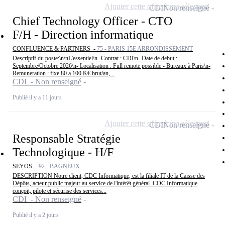
Ajouter cette offre à ma sélection
CDI
Non renseigné
Chief Technology Officer - CTO
F/H - Direction informatique
CONFLUENCE & PARTNERS -
75 - PARIS 15E ARRONDISSEMENT
Descriptif du poste:\n\nL'essentiel\n- Contrat : CDI\n- Date de debut :
Septembre/Octobre 2026\n- Localisation : Full remote possible - Bureaux à Paris\n-
Remuneration : fixe 80 a 100 K€ brut/an,...
CDI - Non renseigné
Publié il y a 11 jours
Ajouter cette offre à ma sélection
CDI
Non renseigné
Responsable Stratégie
Technologique - H/F
SEYOS -
92 - BAGNEUX
DESCRIPTION Notre client, CDC Informatique, est la filiale IT de la Caisse des
Dépôts, acteur public majeur au service de l'intérêt général. CDC Informatique
conçoit, pilote et sécurise des services...
CDI - Non renseigné
Publié il y a 2 jours