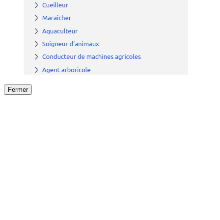
Fermer
Fermer
le détail de l'offre
/
Offre
sur
Offre précéden