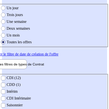
e création de l'offre
Un jour
Trois jours
Une semaine
Deux semaines
Un mois
Toutes les offres
er
le filtre de date de création de l'offre
les filtres de types de
Contrat
de contrat
CDI (12)
CDD (1)
Intérim
CDI Intérimaire
Saisonnier