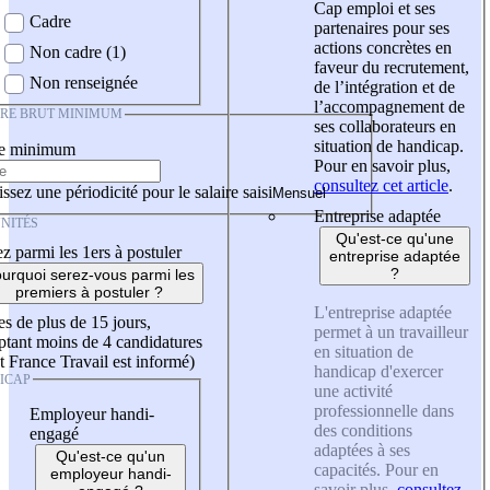
Cap emploi et ses
Cadre
partenaires pour ses
actions concrètes en
Non cadre (1)
faveur du recrutement,
Non renseignée
de l’intégration et de
l’accompagnement de
IRE BRUT MINIMUM
ses collaborateurs en
situation de handicap.
re minimum
Pour en savoir plus,
consultez cet article
.
ssez une périodicité pour le salaire saisi
Entreprise adaptée
NITÉS
Qu'est-ce qu'une
z parmi les 1ers à postuler
entreprise adaptée
?
urquoi serez-vous parmi les
premiers à postuler ?
L'entreprise adaptée
es de plus de 15 jours,
permet à un travailleur
tant moins de 4 candidatures
en situation de
t France Travail est informé)
handicap d'exercer
ICAP
une activité
professionnelle dans
Employeur handi-
des conditions
engagé
adaptées à ses
Qu'est-ce qu'un
capacités. Pour en
employeur handi-
savoir plus,
consultez