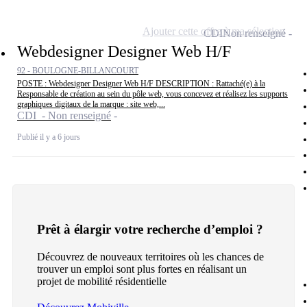
Ajouter cette offre à ma sélection
CDI
Non renseigné
Webdesigner Designer Web H/F
92 - BOULOGNE-BILLANCOURT
POSTE : Webdesigner Designer Web H/F DESCRIPTION : Rattaché(e) à la
Responsable de création au sein du pôle web, vous concevez et réalisez les supports
graphiques digitaux de la marque : site web,...
CDI - Non renseigné
Publié il y a 6 jours
Prêt à élargir votre recherche d’emploi ?
Découvrez de nouveaux territoires où les chances de
trouver un emploi sont plus fortes en réalisant un
projet de mobilité résidentielle