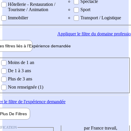
Spectacle
Hôtellerie - Restauration /
Tourisme / Animation
Sport
Immobilier
Transport / Logistique
Appliquer
le filtre du domaine professi
es filtres liés à l'
Expérience
demandée
ience demandée
Moins de 1 an
De 1 à 3 ans
Plus de 3 ans
Non renseignée (1)
er
le filtre de l'expérience demandée
Plus De
Filtres
IFICATION
par France travail,