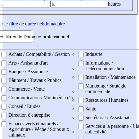
heures
er
le filtre de durée hebdomadaire
les filtres de
Domaine pro
fessionnel
ne professionel
Achats / Comptabilité / Gestion
Industrie
Arts / Artisanat d'art
Informatique /
Télécommunication
Banque / Assurance
Installation / Maintenance
Bâtiment / Travaux Publics
Marketing / Stratégie
Commerce / Vente
commerciale
Communication / Multimédia (1)
Ressources Humaines
Conseil / Etudes
Santé
Direction d'entreprise
Secrétariat / Assistanat
Espaces verts et naturels /
Services à la personne / à l
Agriculture / Pêche / Soins aux
collectivité
animaux