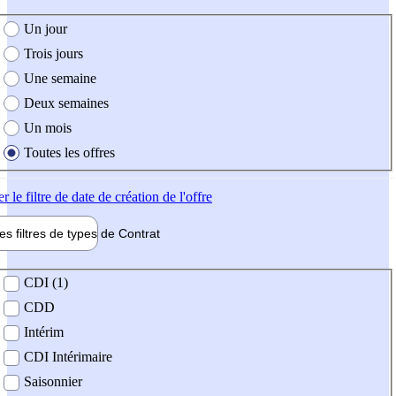
e création de l'offre
Un jour
Trois jours
Une semaine
Deux semaines
Un mois
Toutes les offres
er
le filtre de date de création de l'offre
les filtres de types de
Contrat
de contrat
CDI (1)
CDD
Intérim
CDI Intérimaire
Saisonnier