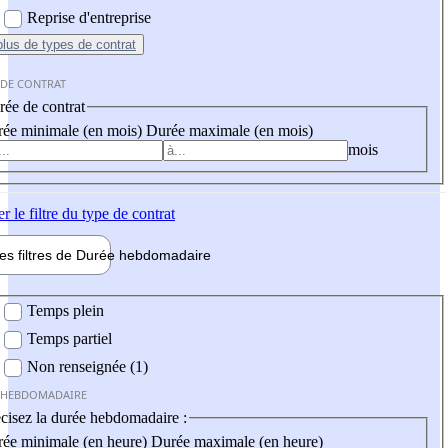
Reprise d'entreprise
plus
de types de contrat
 DE CONTRAT
ée de contrat
ée minimale (en mois)
Durée maximale (en mois)
mois
er
le filtre du type de contrat
les filtres de
Durée hebdo
madaire
 hebdomadaire
Temps plein
Temps partiel
Non renseignée (1)
 HEBDOMADAIRE
cisez la durée hebdomadaire :
ée minimale (en heure)
Durée maximale (en heure)