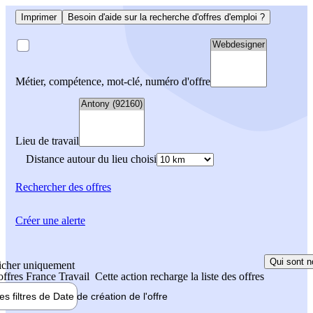
Imprimer
Besoin d'aide sur la recherche d'offres d'emploi ?
Métier, compétence, mot-clé, numéro d'offre
Lieu de travail
Distance autour du lieu choisi
Rechercher
des offres
Créer une alerte
Qui sont n
icher uniquement
 offres France Travail
Cette action recharge la liste des offres
les filtres de
Date de création
de l'offre