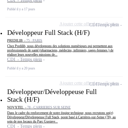
CDI - Temps plein
Publié il y a 17 jours
Ajouter cette offre à ma sélection
CDI
Temps plein
Développeur Full Stack (H/F)
PREDILIB -
75 - PARIS
Chez Predilib, nous développons des solutions numériques qui permettent aux
professionnels de santé (pharmaciens, médecins, infirmiers, sages-femmes.) de
réaliser leurs nouvelles missions de...
CDI - Temps plein
Publié il y a 20 jours
Ajouter cette offre à ma sélection
CDI
Temps plein
Développeur/Développeuse Full
Stack (H/F)
NOVXTEL -
78 - CARRIERES SUR SEINE
Dans le cadre du renforcement de notre équipe technique, nous recrutons un(e)
Développeur/Développeuse Full Stack, poste basé à Carrières-sur-Seine (78), au
sein de nos locaux du Parc Gustave...
CDI - Temps plein