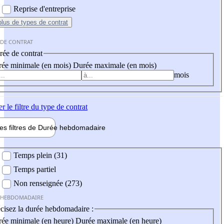
Reprise d'entreprise
plus
de types de contrat
 DE CONTRAT
ée de contrat
ée minimale (en mois)
Durée maximale (en mois)
mois
er
le filtre du type de contrat
les filtres de
Durée hebdo
madaire
 hebdomadaire
Temps plein (31)
Temps partiel
Non renseignée (273)
 HEBDOMADAIRE
cisez la durée hebdomadaire :
ée minimale (en heure)
Durée maximale (en heure)