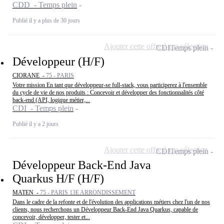
CDD - Temps plein
Publié il y a plus de 30 jours
Ajouter cette offre à ma sélection
CDI
Temps plein
Développeur (H/F)
CIORANE -
75 - PARIS
Votre mission En tant que développeur-se full-stack, vous participerez à l'ensemble
du cycle de vie de nos produits : Concevoir et développer des fonctionnalités côté
back-end (API, logique métier,...
CDI - Temps plein
Publié il y a 2 jours
Ajouter cette offre à ma sélection
CDI
Temps plein
Développeur Back-End Java
Quarkus H/F (H/F)
MATEN -
75 - PARIS 13E ARRONDISSEMENT
Dans le cadre de la refonte et de l'évolution des applications métiers chez l'un de nos
clients, nous recherchons un Développeur Back-End Java Quarkus, capable de
concevoir, développer, tester et...