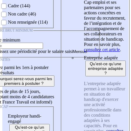
Cap emploi et ses
Cadre (144)
partenaires pour ses
actions concrètes en
Non cadre (46)
faveur du recrutement,
Non renseignée (114)
de l’intégration et de
l’accompagnement de
IRE BRUT MINIMUM
ses collaborateurs en
situation de handicap.
re minimum
Pour en savoir plus,
consultez cet article
.
ssez une périodicité pour le salaire saisi
Entreprise adaptée
NITÉS
Qu'est-ce qu'une
z parmi les 1ers à postuler
entreprise adaptée
résultats
?
urquoi serez-vous parmi les
L'entreprise adaptée
premiers à postuler ?
permet à un travailleur
es de plus de 15 jours,
en situation de
tant moins de 4 candidatures
handicap d'exercer
t France Travail est informé)
une activité
ICAP
professionnelle dans
des conditions
Employeur handi-
adaptées à ses
engagé
capacités. Pour en
Qu'est-ce qu'un
savoir plus,
consultez