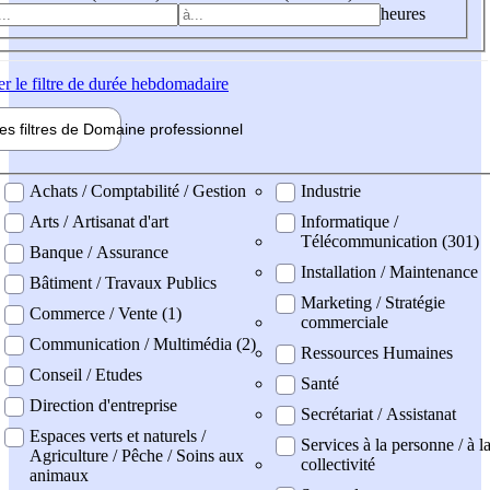
heures
er
le filtre de durée hebdomadaire
les filtres de
Domaine pro
fessionnel
ne professionel
Achats / Comptabilité / Gestion
Industrie
Arts / Artisanat d'art
Informatique /
Télécommunication (301)
Banque / Assurance
Installation / Maintenance
Bâtiment / Travaux Publics
Marketing / Stratégie
Commerce / Vente (1)
commerciale
Communication / Multimédia (2)
Ressources Humaines
Conseil / Etudes
Santé
Direction d'entreprise
Secrétariat / Assistanat
Espaces verts et naturels /
Services à la personne / à l
Agriculture / Pêche / Soins aux
collectivité
animaux