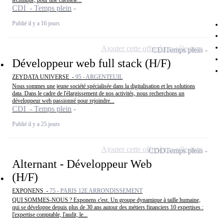
technique, pour une clientèle...
CDI - Temps plein
Publié il y a 16 jours
Ajouter cette offre à ma sélection
CDI
Temps plein
Développeur web full stack (H/F)
ZEYDATA UNIVERSE -
95 - ARGENTEUIL
Nous sommes une jeune société spécialisée dans la digitalisation et les solutions
data. Dans le cadre de l'élargissement de nos activités, nous recherchons un
développeur web passionné pour rejoindre...
CDI - Temps plein
Publié il y a 25 jours
Ajouter cette offre à ma sélection
CDD
Temps plein
Alternant - Développeur Web
(H/F)
EXPONENS -
75 - PARIS 12E ARRONDISSEMENT
QUI SOMMES-NOUS ? Exponens c'est. Un groupe dynamique à taille humaine,
qui se développe depuis plus de 30 ans autour des métiers financiers 10 expertises :
l'expertise comptable, l'audit, le...