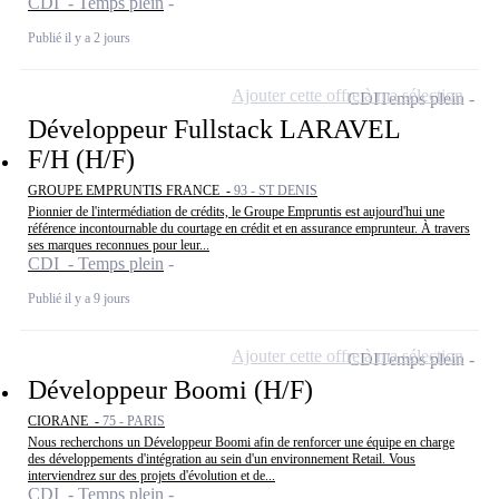
CDI - Temps plein
Publié il y a 2 jours
Ajouter cette offre à ma sélection
CDI
Temps plein
Développeur Fullstack LARAVEL
F/H (H/F)
GROUPE EMPRUNTIS FRANCE -
93 - ST DENIS
Pionnier de l'intermédiation de crédits, le Groupe Empruntis est aujourd'hui une
référence incontournable du courtage en crédit et en assurance emprunteur. À travers
ses marques reconnues pour leur...
CDI - Temps plein
Publié il y a 9 jours
Ajouter cette offre à ma sélection
CDI
Temps plein
Développeur Boomi (H/F)
CIORANE -
75 - PARIS
Nous recherchons un Développeur Boomi afin de renforcer une équipe en charge
des développements d'intégration au sein d'un environnement Retail. Vous
interviendrez sur des projets d'évolution et de...
CDI - Temps plein