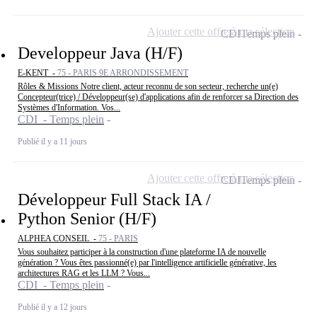
Ajouter cette offre à ma sélection
CDI
Temps plein
Developpeur Java (H/F)
E-KENT -
75 - PARIS 9E ARRONDISSEMENT
Rôles & Missions Notre client, acteur reconnu de son secteur, recherche un(e)
Concepteur(trice) / Développeur(se) d'applications afin de renforcer sa Direction des
Systèmes d'Information. Vos...
CDI - Temps plein
Publié il y a 11 jours
Ajouter cette offre à ma sélection
CDI
Temps plein
Développeur Full Stack IA /
Python Senior (H/F)
ALPHEA CONSEIL -
75 - PARIS
Vous souhaitez participer à la construction d'une plateforme IA de nouvelle
génération ? Vous êtes passionné(e) par l'intelligence artificielle générative, les
architectures RAG et les LLM ? Vous...
CDI - Temps plein
Publié il y a 12 jours