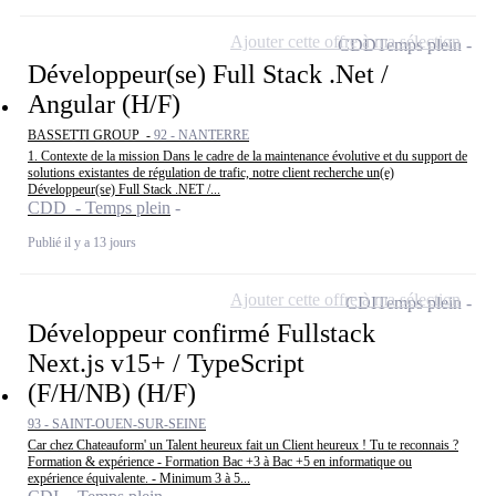
Ajouter cette offre à ma sélection
CDD
Temps plein
Développeur(se) Full Stack .Net /
Angular (H/F)
BASSETTI GROUP -
92 - NANTERRE
1. Contexte de la mission Dans le cadre de la maintenance évolutive et du support de
solutions existantes de régulation de trafic, notre client recherche un(e)
Développeur(se) Full Stack .NET /...
CDD - Temps plein
Publié il y a 13 jours
Ajouter cette offre à ma sélection
CDI
Temps plein
Développeur confirmé Fullstack
Next.js v15+ / TypeScript
(F/H/NB) (H/F)
93 - SAINT-OUEN-SUR-SEINE
Car chez Chateauform' un Talent heureux fait un Client heureux ! Tu te reconnais ?
Formation & expérience - Formation Bac +3 à Bac +5 en informatique ou
expérience équivalente. - Minimum 3 à 5...