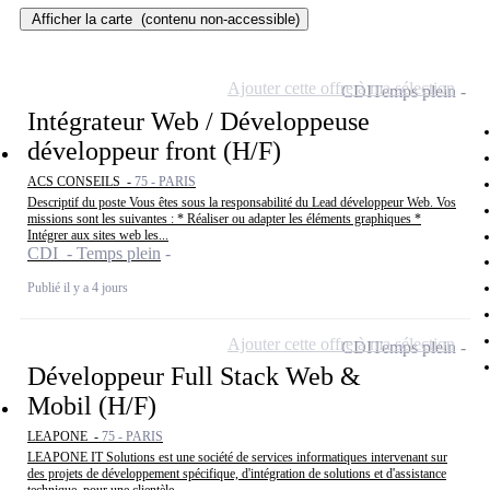
Afficher la carte
(contenu non-accessible)
Ajouter cette offre à ma sélection
CDI
Temps plein
Intégrateur Web / Développeuse
développeur front (H/F)
ACS CONSEILS -
75 - PARIS
Descriptif du poste Vous êtes sous la responsabilité du Lead développeur Web. Vos
missions sont les suivantes : * Réaliser ou adapter les éléments graphiques *
Intégrer aux sites web les...
CDI - Temps plein
Publié il y a 4 jours
Ajouter cette offre à ma sélection
CDI
Temps plein
Développeur Full Stack Web &
Mobil (H/F)
LEAPONE -
75 - PARIS
LEAPONE IT Solutions est une société de services informatiques intervenant sur
des projets de développement spécifique, d'intégration de solutions et d'assistance