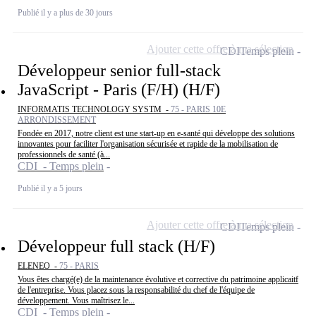
Publié il y a plus de 30 jours
Ajouter cette offre à ma sélection
CDI
Temps plein
Développeur senior full-stack
JavaScript - Paris (F/H) (H/F)
INFORMATIS TECHNOLOGY SYSTM -
75 - PARIS 10E
ARRONDISSEMENT
Fondée en 2017, notre client est une start-up en e-santé qui développe des solutions
innovantes pour faciliter l'organisation sécurisée et rapide de la mobilisation de
professionnels de santé (à...
CDI - Temps plein
Publié il y a 5 jours
Ajouter cette offre à ma sélection
CDI
Temps plein
Développeur full stack (H/F)
ELENEO -
75 - PARIS
Vous êtes chargé(e) de la maintenance évolutive et corrective du patrimoine applicaitf
de l'entreprise. Vous placez sous la responsabilité du chef de l'équipe de
développement. Vous maîtrisez le...
CDI - Temps plein