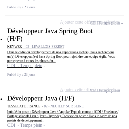
Publié il y a 23 jours
Ajouter cette offre à ma sélection
CDI
Temps plein
Développeur Java Spring Boot
(H/F)
KEYWER -
92 - LEVALLOIS-PERRET
Dans le cadre du développement de nos applications métiers, nous recherchons
un(e) Développeur(se) Java Spring Boot pour rejoindre une équipe Agile. Vous
participerez à toutes les phases du...
CDI - Temps plein
Publié il y a 23 jours
Ajouter cette offre à ma sélection
CDI
Temps plein
Développeur Java (H/F)
TESSELATE FRANCE -
92 - NEUILLY SUR SEINE
Intitulé du poste : Développeur Java / Angular Type de contrat : (CDI / Freelance /
Portage salarial) Lieu : (Paris / hybride) Contexte du poste : Dans le cadre de nos
projets de développement...
CDI - Temps plein