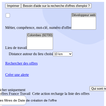
Imprimer
Besoin d'aide sur la recherche d'offres d'emploi ?
Métier, compétence, mot-clé, numéro d'offre
Lieu de travail
Distance autour du lieu choisi
Rechercher
des offres
Créer une alerte
Qui sont n
icher uniquement
 offres France Travail
Cette action recharge la liste des offres
les filtres de
Date de création
de l'offre