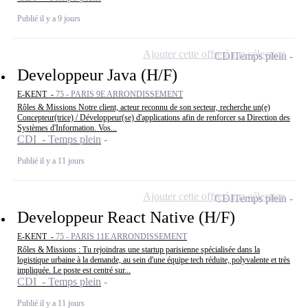
Publié il y a 9 jours
Ajouter cette offre à ma sélection
CDI
Temps plein
Developpeur Java (H/F)
E-KENT -
75 - PARIS 9E ARRONDISSEMENT
Rôles & Missions Notre client, acteur reconnu de son secteur, recherche un(e)
Concepteur(trice) / Développeur(se) d'applications afin de renforcer sa Direction des
Systèmes d'Information. Vos...
CDI - Temps plein
Publié il y a 11 jours
Ajouter cette offre à ma sélection
CDI
Temps plein
Developpeur React Native (H/F)
E-KENT -
75 - PARIS 11E ARRONDISSEMENT
Rôles & Missions : Tu rejoindras une startup parisienne spécialisée dans la
logistique urbaine à la demande, au sein d'une équipe tech réduite, polyvalente et très
impliquée. Le poste est centré sur...
CDI - Temps plein
Publié il y a 11 jours