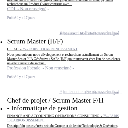
recherchons un Product Owner confirmé avec...
CDI - Non renseigné
Publié il y a 17 jours
Ajouter cette offre à ma sélection
Profession libérale
Non renseigné
Scrum Master (H/F)
CELAD -
75 - PARIS 1ER ARRONDISSEMENT
Nous poursuivons notre développement et recherchons actuellement un Scrum
Master Senior ? IA Générative / SAFe (H/F) pour intervenir chez l'un de nos clients,
un acteur majeur du secteur...
Profession libérale - Non renseigné
Publié il y a 17 jours
Ajouter cette offre à ma sélection
CDI
Non renseigné
Chef de projet / Scrum Master F/H
- Informatique de gestion
FINANCE AND ACCOUNTING OPERATIONS CONSULTING -
75 - PARIS
13E ARRONDISSEMENT
Descriptif du poste:\n\nAu sein du Groupe et de l'entité Technologie & Opérations,