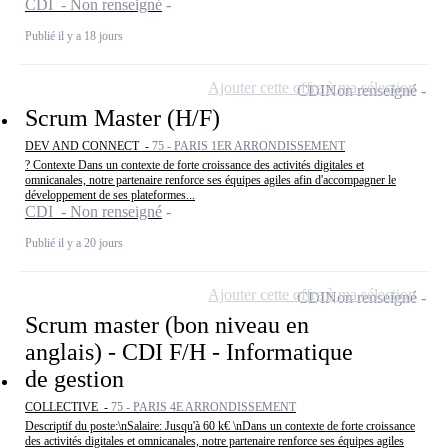
CDI - Non renseigné
Publié il y a 18 jours
Ajouter cette offre à ma sélection
CDI
Non renseigné
Scrum Master (H/F)
DEV AND CONNECT -
75 - PARIS 1ER ARRONDISSEMENT
? Contexte Dans un contexte de forte croissance des activités digitales et
omnicanales, notre partenaire renforce ses équipes agiles afin d'accompagner le
développement de ses plateformes...
CDI - Non renseigné
Publié il y a 20 jours
Ajouter cette offre à ma sélection
CDI
Non renseigné
Scrum master (bon niveau en
anglais) - CDI F/H - Informatique
de gestion
COLLECTIVE -
75 - PARIS 4E ARRONDISSEMENT
Descriptif du poste:\nSalaire: Jusqu'à 60 k€ \nDans un contexte de forte croissance
des activités digitales et omnicanales, notre partenaire renforce ses équipes agiles