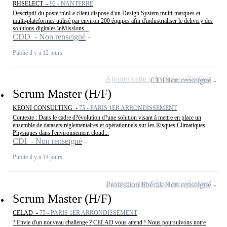
RHSELECT -
92 - NANTERRE
Descriptif du poste:\n\nLe client dispose d'un Design System multi-marques et
multi-plateformes utilisé par environ 200 équipes afin d'industrialiser le delivery des
solutions digitales.\nMissions...
CDD - Non renseigné
Publié il y a 12 jours
Ajouter cette offre à ma sélection
CDI
Non renseigné
Scrum Master (H/F)
KEONI CONSULTING -
75 - PARIS 1ER ARRONDISSEMENT
Contexte : Dans le cadre d?évolution d?une solution visant à mettre en place un
ensemble de datasets règlementaires et opérationnels sur les Risques Climatiques
Physiques dans l'environnement cloud...
CDI - Non renseigné
Publié il y a 14 jours
Ajouter cette offre à ma sélection
Profession libérale
Non renseigné
Scrum Master (H/F)
CELAD -
75 - PARIS 1ER ARRONDISSEMENT
? Envie d'un nouveau challenge ? CELAD vous attend ! Nous poursuivons notre