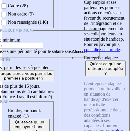
Cap emploi et ses
Cadre (28)
partenaires pour ses
actions concrètes en
Non cadre (9)
faveur du recrutement,
Non renseignée (146)
de l’intégration et de
l’accompagnement de
IRE BRUT MINIMUM
ses collaborateurs en
situation de handicap.
re minimum
Pour en savoir plus,
consultez cet article
.
ssez une périodicité pour le salaire saisi
Entreprise adaptée
NITÉS
Qu'est-ce qu'une
z parmi les 1ers à postuler
entreprise adaptée
?
urquoi serez-vous parmi les
premiers à postuler ?
L'entreprise adaptée
es de plus de 15 jours,
permet à un travailleur
tant moins de 4 candidatures
en situation de
t France Travail est informé)
handicap d'exercer
ICAP
une activité
professionnelle dans
Employeur handi-
des conditions
engagé (1)
adaptées à ses
Qu'est-ce qu'un
capacités. Pour en
employeur handi-
savoir plus,
consultez