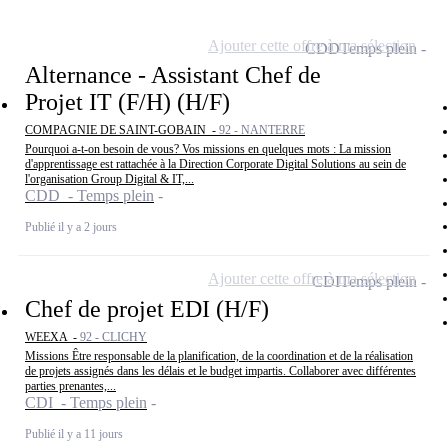
Ajouter cette offre à ma sélection
CDD
Temps plein
Alternance - Assistant Chef de
Projet IT (F/H) (H/F)
COMPAGNIE DE SAINT-GOBAIN -
92 - NANTERRE
Pourquoi a-t-on besoin de vous? Vos missions en quelques mots : La mission
d'apprentissage est rattachée à la Direction Corporate Digital Solutions au sein de
l'organisation Group Digital & IT,...
CDD - Temps plein
Publié il y a 2 jours
Ajouter cette offre à ma sélection
CDI
Temps plein
Chef de projet EDI (H/F)
WEEXA -
92 - CLICHY
Missions Être responsable de la planification, de la coordination et de la réalisation
de projets assignés dans les délais et le budget impartis. Collaborer avec différentes
parties prenantes,...
CDI - Temps plein
Publié il y a 11 jours