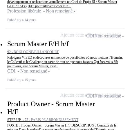
développement et recherchons actuellement un Chef de Projet SI / Scrum Master
GCP ? SAFe (H/F) pour intervenir chez l'un...
Profession libérale - Non renseigné
Publié il y a 14 jours
Ajouter cette offre à ma sélection
CDI
Non renseigné
Scrum Master F/H h/f
92 - BOULOGNE-BILLANCOURT
Rejoignez VISEO et découvrez un monde de possibilités où nous mettons l'Humain,
le Collectif et le Challenge au cœur de tout ce que nous faisons.Qui êtes-vous ?Si
pour vous, être Scrum Master, c'est...
CDI - Non renseigné
Publié il y a 15 jours
Ajouter cette offre à ma sélection
CDI
Non renseigné
Product Owner - Scrum Master
H/F
STEP UP -
75 - PARIS 9E ARRONDISSEMENT
POSTE : Product Owner - Scrum Master H/F DESCRIPTION : Contexte de la
mission Dans le cadre d'un projet stratégique dans le secteur de l'Énergie, nous