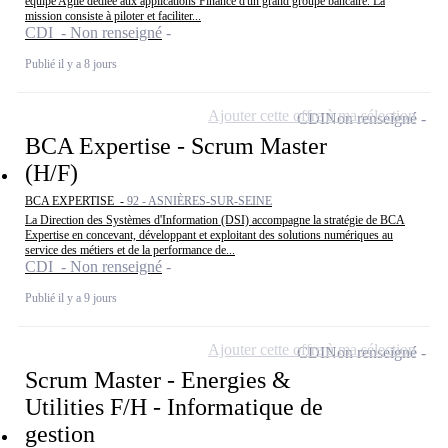
équipe Agile dédiée aux applications Finance d'un grand groupe bancaire. La
mission consiste à piloter et faciliter...
CDI - Non renseigné
Publié il y a 8 jours
Ajouter cette offre à ma sélection
CDI
Non renseigné
BCA Expertise - Scrum Master
(H/F)
BCA EXPERTISE -
92 - ASNIÈRES-SUR-SEINE
La Direction des Systèmes d'Information (DSI) accompagne la stratégie de BCA
Expertise en concevant, développant et exploitant des solutions numériques au
service des métiers et de la performance de...
CDI - Non renseigné
Publié il y a 9 jours
Ajouter cette offre à ma sélection
CDI
Non renseigné
Scrum Master - Energies &
Utilities F/H - Informatique de
gestion