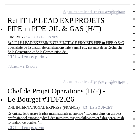
Ajouter cette offre à ma sélection
CDI
Temps plein
Ref IT LP LEAD EXP PROJETS
PIPE in PIPE OIL & GAS (H/F)
CIMEM -
78 - LOUVECIENNES
Ref IT LP LEAD EXPERIMENTE PILOTAGE PROJETS PIPE in PIPE O & G
Spécialiste de l'isolation de canalisations intervenant aux niveaux de la Recherche -
de la Conception et de la Construction de...
CDI - Temps plein
Publié il y a 15 jours
Ajouter cette offre à ma sélection
CDI
Temps plein
Chef de Projet Operations (H/F) -
Le Bourget #TDF2026
DHL INTERNATIONAL EXPRESS (FRANCE) -
93 - LE BOURGET
Rejoignez l'entreprise la plus internationale au monde * Évoluez dans un univers
professionnel exaltant grâce à des missions responsabilisantes et à des parcours de
formation de qualité. *...
CDI - Temps plein