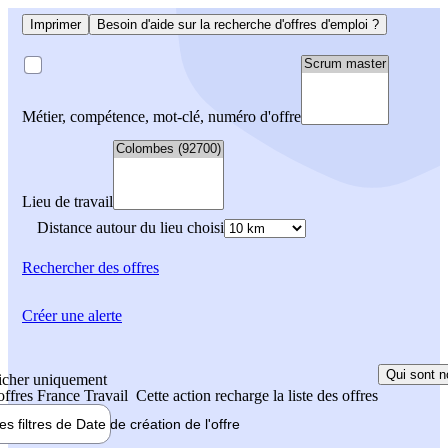
Imprimer
Besoin d'aide sur la recherche d'offres d'emploi ?
Métier, compétence, mot-clé, numéro d'offre
Lieu de travail
Distance autour du lieu choisi
Rechercher
des offres
Créer une alerte
Qui sont n
icher uniquement
 offres France Travail
Cette action recharge la liste des offres
les filtres de
Date de création
de l'offre