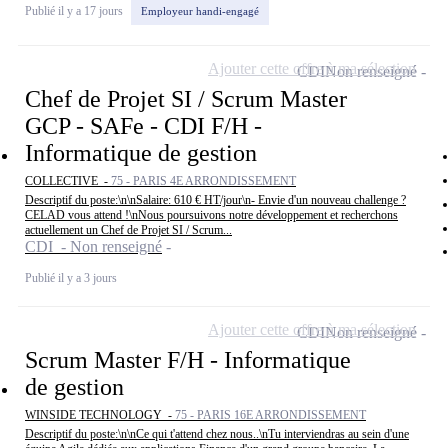
Publié il y a 17 jours
Employeur handi-engagé
Ajouter cette offre à ma sélection
CDI
Non renseigné
Chef de Projet SI / Scrum Master
GCP - SAFe - CDI F/H -
Informatique de gestion
COLLECTIVE -
75 - PARIS 4E ARRONDISSEMENT
Descriptif du poste:\n\nSalaire: 610 € HT/jour\n- Envie d'un nouveau challenge ?
CELAD vous attend !\nNous poursuivons notre développement et recherchons
actuellement un Chef de Projet SI / Scrum...
CDI - Non renseigné
Publié il y a 3 jours
Ajouter cette offre à ma sélection
CDI
Non renseigné
Scrum Master F/H - Informatique
de gestion
WINSIDE TECHNOLOGY -
75 - PARIS 16E ARRONDISSEMENT
Descriptif du poste:\n\nCe qui t'attend chez nous..\nTu interviendras au sein d'une