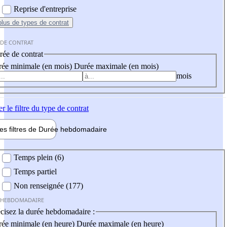
Reprise d'entreprise
plus
de types de contrat
 DE CONTRAT
ée de contrat
ée minimale (en mois)
Durée maximale (en mois)
mois
er
le filtre du type de contrat
les filtres de
Durée hebdo
madaire
 hebdomadaire
Temps plein (6)
Temps partiel
Non renseignée (177)
 HEBDOMADAIRE
cisez la durée hebdomadaire :
ée minimale (en heure)
Durée maximale (en heure)