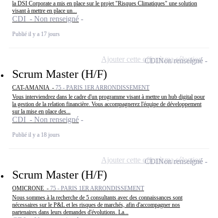
la DSI Corporate a mis en place sur le projet "Risques Climatiques" une solution
visant à mettre en place un...
CDI - Non renseigné
Publié il y a 17 jours
Ajouter cette offre à ma sélection
CDI
Non renseigné
Scrum Master (H/F)
CAT-AMANIA -
75 - PARIS 1ER ARRONDISSEMENT
Vous interviendrez dans le cadre d'un programme visant à mettre un hub digital pour
la gestion de la relation financière. Vous accompagnerez l'équipe de développement
sur la mise en place des...
CDI - Non renseigné
Publié il y a 18 jours
Ajouter cette offre à ma sélection
CDI
Non renseigné
Scrum Master (H/F)
OMICRONE -
75 - PARIS 1ER ARRONDISSEMENT
Nous sommes à la recherche de 5 consultants avec des connaissances sont
nécessaires sur le P&L et les risques de marchés, afin d'accompagner nos
partenaires dans leurs demandes d'évolutions. La...