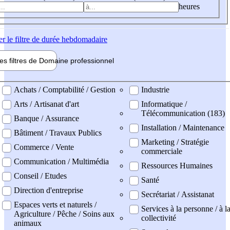
heures
er
le filtre de durée hebdomadaire
les filtres de
Domaine pro
fessionnel
ne professionel
Achats / Comptabilité / Gestion
Industrie
Arts / Artisanat d'art
Informatique /
Télécommunication (183)
Banque / Assurance
Installation / Maintenance
Bâtiment / Travaux Publics
Marketing / Stratégie
Commerce / Vente
commerciale
Communication / Multimédia
Ressources Humaines
Conseil / Etudes
Santé
Direction d'entreprise
Secrétariat / Assistanat
Espaces verts et naturels /
Services à la personne / à l
Agriculture / Pêche / Soins aux
collectivité
animaux