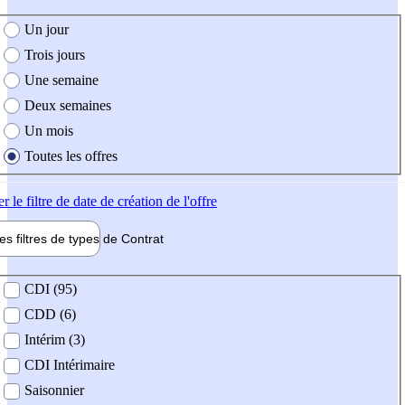
e création de l'offre
Un jour
Trois jours
Une semaine
Deux semaines
Un mois
Toutes les offres
er
le filtre de date de création de l'offre
les filtres de types de
Contrat
de contrat
CDI (95)
CDD (6)
Intérim (3)
CDI Intérimaire
Saisonnier