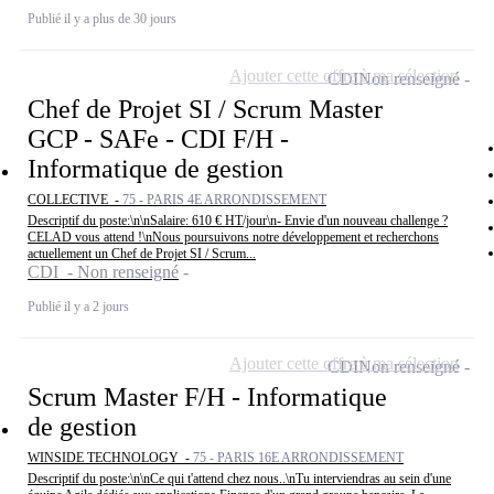
Publié il y a plus de 30 jours
Ajouter cette offre à ma sélection
CDI
Non renseigné
Chef de Projet SI / Scrum Master
GCP - SAFe - CDI F/H -
Informatique de gestion
COLLECTIVE -
75 - PARIS 4E ARRONDISSEMENT
Descriptif du poste:\n\nSalaire: 610 € HT/jour\n- Envie d'un nouveau challenge ?
CELAD vous attend !\nNous poursuivons notre développement et recherchons
actuellement un Chef de Projet SI / Scrum...
CDI - Non renseigné
Publié il y a 2 jours
Ajouter cette offre à ma sélection
CDI
Non renseigné
Scrum Master F/H - Informatique
de gestion
WINSIDE TECHNOLOGY -
75 - PARIS 16E ARRONDISSEMENT
Descriptif du poste:\n\nCe qui t'attend chez nous..\nTu interviendras au sein d'une