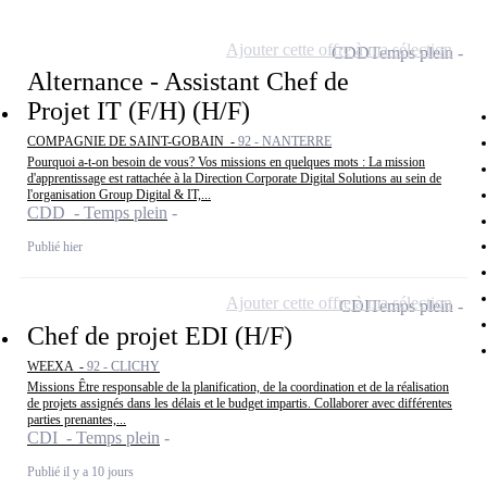
Ajouter cette offre à ma sélection
CDD
Temps plein
Alternance - Assistant Chef de
Projet IT (F/H) (H/F)
COMPAGNIE DE SAINT-GOBAIN -
92 - NANTERRE
Pourquoi a-t-on besoin de vous? Vos missions en quelques mots : La mission
d'apprentissage est rattachée à la Direction Corporate Digital Solutions au sein de
l'organisation Group Digital & IT,...
CDD - Temps plein
Publié hier
Ajouter cette offre à ma sélection
CDI
Temps plein
Chef de projet EDI (H/F)
WEEXA -
92 - CLICHY
Missions Être responsable de la planification, de la coordination et de la réalisation
de projets assignés dans les délais et le budget impartis. Collaborer avec différentes
parties prenantes,...
CDI - Temps plein
Publié il y a 10 jours