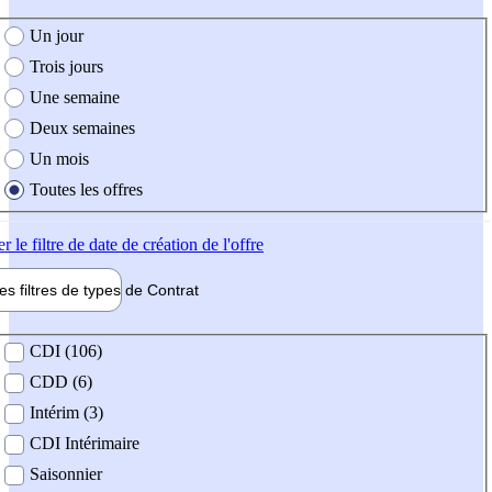
e création de l'offre
Un jour
Trois jours
Une semaine
Deux semaines
Un mois
Toutes les offres
er
le filtre de date de création de l'offre
les filtres de types de
Contrat
de contrat
CDI (106)
CDD (6)
Intérim (3)
CDI Intérimaire
Saisonnier