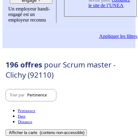
engagé ?
le site de l’UNEA
.
Un employeur handi-
engagé est un
employeur reconnu
Appliquer
les filtres
196 offres
pour Scrum master -
Clichy (92110)
Trier par
Pertinence
Pertinence
Date
Distance
Afficher la carte
(contenu non-accessible)