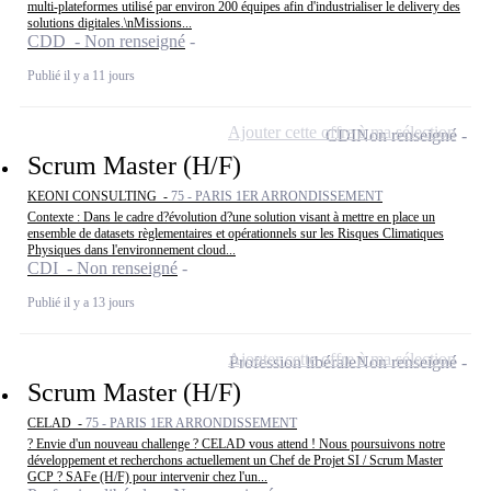
multi-plateformes utilisé par environ 200 équipes afin d'industrialiser le delivery des
solutions digitales.\nMissions...
CDD - Non renseigné
Publié il y a 11 jours
Ajouter cette offre à ma sélection
CDI
Non renseigné
Scrum Master (H/F)
KEONI CONSULTING -
75 - PARIS 1ER ARRONDISSEMENT
Contexte : Dans le cadre d?évolution d?une solution visant à mettre en place un
ensemble de datasets règlementaires et opérationnels sur les Risques Climatiques
Physiques dans l'environnement cloud...
CDI - Non renseigné
Publié il y a 13 jours
Ajouter cette offre à ma sélection
Profession libérale
Non renseigné
Scrum Master (H/F)
CELAD -
75 - PARIS 1ER ARRONDISSEMENT
? Envie d'un nouveau challenge ? CELAD vous attend ! Nous poursuivons notre
développement et recherchons actuellement un Chef de Projet SI / Scrum Master
GCP ? SAFe (H/F) pour intervenir chez l'un...