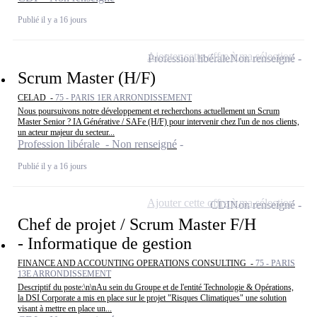
Publié il y a 16 jours
Ajouter cette offre à ma sélection
Profession libérale
Non renseigné
Scrum Master (H/F)
CELAD -
75 - PARIS 1ER ARRONDISSEMENT
Nous poursuivons notre développement et recherchons actuellement un Scrum
Master Senior ? IA Générative / SAFe (H/F) pour intervenir chez l'un de nos clients,
un acteur majeur du secteur...
Profession libérale - Non renseigné
Publié il y a 16 jours
Ajouter cette offre à ma sélection
CDI
Non renseigné
Chef de projet / Scrum Master F/H
- Informatique de gestion
FINANCE AND ACCOUNTING OPERATIONS CONSULTING -
75 - PARIS
13E ARRONDISSEMENT
Descriptif du poste:\n\nAu sein du Groupe et de l'entité Technologie & Opérations,
la DSI Corporate a mis en place sur le projet "Risques Climatiques" une solution
visant à mettre en place un...