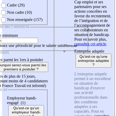
Cap emploi et ses
Cadre (29)
partenaires pour ses
actions concrètes en
Non cadre (10)
faveur du recrutement,
Non renseignée (157)
de l’intégration et de
l’accompagnement de
IRE BRUT MINIMUM
ses collaborateurs en
situation de handicap.
re minimum
Pour en savoir plus,
consultez cet article
.
ssez une périodicité pour le salaire saisi
Entreprise adaptée
NITÉS
Qu'est-ce qu'une
z parmi les 1ers à postuler
entreprise adaptée
?
urquoi serez-vous parmi les
premiers à postuler ?
L'entreprise adaptée
es de plus de 15 jours,
permet à un travailleur
tant moins de 4 candidatures
en situation de
t France Travail est informé)
handicap d'exercer
ICAP
une activité
professionnelle dans
Employeur handi-
des conditions
engagé (1)
adaptées à ses
Qu'est-ce qu'un
capacités. Pour en
employeur handi-
savoir plus,
consultez