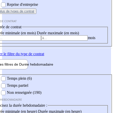
Reprise d'entreprise
plus
de types de contrat
 DE CONTRAT
ée de contrat
ée minimale (en mois)
Durée maximale (en mois)
mois
er
le filtre du type de contrat
les filtres de
Durée hebdo
madaire
 hebdomadaire
Temps plein (6)
Temps partiel
Non renseignée (190)
 HEBDOMADAIRE
cisez la durée hebdomadaire :
ée minimale (en heure)
Durée maximale (en heure)