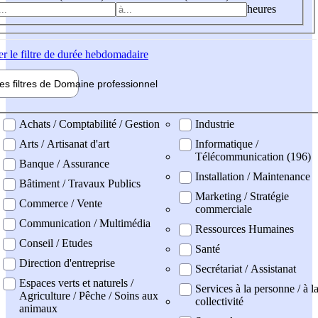
heures
er
le filtre de durée hebdomadaire
les filtres de
Domaine pro
fessionnel
ne professionel
Achats / Comptabilité / Gestion
Industrie
Arts / Artisanat d'art
Informatique /
Télécommunication (196)
Banque / Assurance
Installation / Maintenance
Bâtiment / Travaux Publics
Marketing / Stratégie
Commerce / Vente
commerciale
Communication / Multimédia
Ressources Humaines
Conseil / Etudes
Santé
Direction d'entreprise
Secrétariat / Assistanat
Espaces verts et naturels /
Services à la personne / à l
Agriculture / Pêche / Soins aux
collectivité
animaux