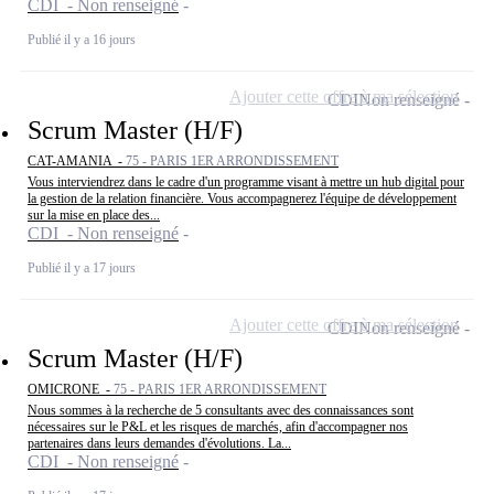
CDI - Non renseigné
Publié il y a 16 jours
Ajouter cette offre à ma sélection
CDI
Non renseigné
Scrum Master (H/F)
CAT-AMANIA -
75 - PARIS 1ER ARRONDISSEMENT
Vous interviendrez dans le cadre d'un programme visant à mettre un hub digital pour
la gestion de la relation financière. Vous accompagnerez l'équipe de développement
sur la mise en place des...
CDI - Non renseigné
Publié il y a 17 jours
Ajouter cette offre à ma sélection
CDI
Non renseigné
Scrum Master (H/F)
OMICRONE -
75 - PARIS 1ER ARRONDISSEMENT
Nous sommes à la recherche de 5 consultants avec des connaissances sont
nécessaires sur le P&L et les risques de marchés, afin d'accompagner nos
partenaires dans leurs demandes d'évolutions. La...
CDI - Non renseigné