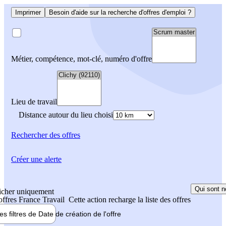
Imprimer
Besoin d'aide sur la recherche d'offres d'emploi ?
Métier, compétence, mot-clé, numéro d'offre
Lieu de travail
Distance autour du lieu choisi
Rechercher
des offres
Créer une alerte
Qui sont n
icher uniquement
 offres France Travail
Cette action recharge la liste des offres
les filtres de
Date de création
de l'offre