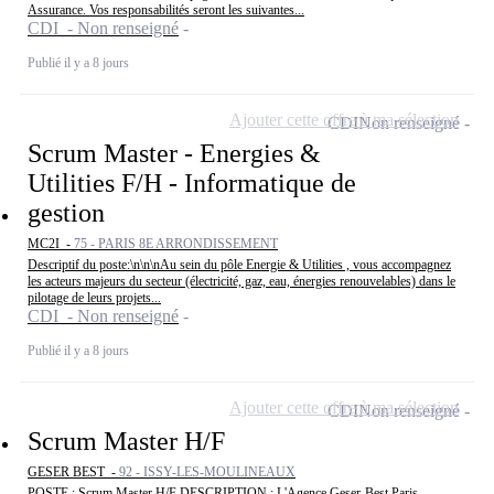
Assurance. Vos responsabilités seront les suivantes...
CDI - Non renseigné
Publié il y a 8 jours
Ajouter cette offre à ma sélection
CDI
Non renseigné
Scrum Master - Energies &
Utilities F/H - Informatique de
gestion
MC2I -
75 - PARIS 8E ARRONDISSEMENT
Descriptif du poste:\n\n\nAu sein du pôle Energie & Utilities , vous accompagnez
les acteurs majeurs du secteur (électricité, gaz, eau, énergies renouvelables) dans le
pilotage de leurs projets...
CDI - Non renseigné
Publié il y a 8 jours
Ajouter cette offre à ma sélection
CDI
Non renseigné
Scrum Master H/F
GESER BEST -
92 - ISSY-LES-MOULINEAUX
POSTE : Scrum Master H/F DESCRIPTION : L'Agence Geser-Best Paris