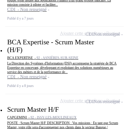
équipe Agile dédiée aux applications Finance d'un grand groupe bancaire. La
mission consiste à piloter et faciliter...
CDI - Non renseigné
Publié il y a 7 jours
Ajouter cette offre à ma sélection
CDI
Non renseigné
BCA Expertise - Scrum Master
(H/F)
BCA EXPERTISE -
92 - ASNIÈRES-SUR-SEINE
La Direction des Systèmes d'Information (DSI) accompagne la stratégie de BCA
Expertise en concevant, développant et exploitant des solutions numériques au
service des métiers et de la performance de...
CDI - Non renseigné
Publié il y a 8 jours
Ajouter cette offre à ma sélection
CDI
Non renseigné
Scrum Master H/F
CAPGEMINI -
92 - ISSY-LES-MOULINEAUX
POSTE : Scrum Master H/F DESCRIPTION : Vos missions : En tant que Scrum
Master, votre rôle sera d'accompagner nos clients dans le secteur Banque /