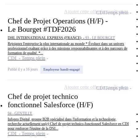
Ajouter cette offre à ma sélection
CDI
Temps plein
Chef de Projet Operations (H/F) -
Le Bourget #TDF2026
DHL INTERNATIONAL EXPRESS (FRANCE) -
93 - LE BOURGET
Rejoignez l'entreprise la plus internationale au monde * Évoluez dans un univers
professionnel exaltant grâce à des missions responsabilisantes et à des parcours de
formation de qualité. *...
CDI - Temps plein
Publié il y a 16 jours
Employeur handi-engagé
Ajouter cette offre à ma sélection
CDI
Temps plein
Chef de projet technico
fonctionnel Salesforce (H/F)
94 - GENTILLY
Infopro Digital, groupe B2B spécialisé dans l'information et la technologie,
recherche actuellement un(e) Chef de projet technico-fonctionnel Salesforce en CDI
pour renforcer l'équipe de la DSI...
CDI - Temps plein