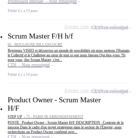
Profession libérale - Non renseigné
Publié il y a 13 jours
Ajouter cette offre à ma sélection
CDI
Non renseigné
Scrum Master F/H h/f
92 - BOULOGNE-BILLANCOURT
Rejoignez VISEO et découvrez un monde de possibilités où nous mettons l'Humain,
le Collectif et le Challenge au cœur de tout ce que nous faisons.Qui êtes-vous ?Si
pour vous, être Scrum Master, c'est...
CDI - Non renseigné
Publié il y a 14 jours
Ajouter cette offre à ma sélection
CDI
Non renseigné
Product Owner - Scrum Master
H/F
STEP UP -
75 - PARIS 9E ARRONDISSEMENT
POSTE : Product Owner - Scrum Master H/F DESCRIPTION : Contexte de la
mission Dans le cadre d'un projet stratégique dans le secteur de l'Énergie, nous
recherchons un Product Owner confirmé avec...
CDI - Non renseigné