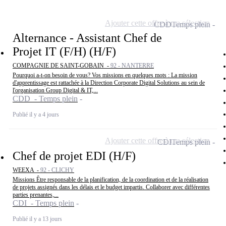
Ajouter cette offre à ma sélection
CDD
Temps plein
Alternance - Assistant Chef de
Projet IT (F/H) (H/F)
COMPAGNIE DE SAINT-GOBAIN -
92 - NANTERRE
Pourquoi a-t-on besoin de vous? Vos missions en quelques mots : La mission
d'apprentissage est rattachée à la Direction Corporate Digital Solutions au sein de
l'organisation Group Digital & IT,...
CDD - Temps plein
Publié il y a 4 jours
Ajouter cette offre à ma sélection
CDI
Temps plein
Chef de projet EDI (H/F)
WEEXA -
92 - CLICHY
Missions Être responsable de la planification, de la coordination et de la réalisation
de projets assignés dans les délais et le budget impartis. Collaborer avec différentes
parties prenantes,...
CDI - Temps plein
Publié il y a 13 jours