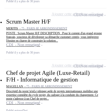
Publié il y a plus de 30 jours
Ajouter cette offre à ma sélection
CDI
Non renseigné
Scrum Master H/F
MERITIS -
75 - PARIS 8E ARRONDISSEMENT
POSTE : Scrum Master H/F DESCRIPTION : Pour le compte d'un grand groupe
français, soucieux de développer sa démarche customer centric, vous intégrerez
l'équipe en charge de construire la solution...
CDI - Non renseigné
Publié il y a plus de 30 jours
Ajouter cette offre à ma sélection
CDI
Non renseigné
Chef de projet Agile (Luxe-Retail)
F/H - Informatique de gestion
MAGELLAN -
75 - PARIS 8E ARRONDISSEMENT
Descriptif du poste:\n\nLe pilotage agile de projets internationaux mobilise une
expertise complète du cycle projet, du cadrage à la conduite du changement. Ce
poste s'adresse à un Chef de projet...
CDI - Non renseigné
Publié aujourd'hui