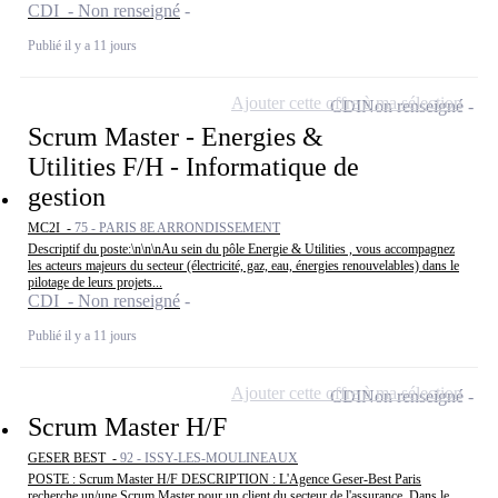
CDI - Non renseigné
Publié il y a 11 jours
Ajouter cette offre à ma sélection
CDI
Non renseigné
Scrum Master - Energies &
Utilities F/H - Informatique de
gestion
MC2I -
75 - PARIS 8E ARRONDISSEMENT
Descriptif du poste:\n\n\nAu sein du pôle Energie & Utilities , vous accompagnez
les acteurs majeurs du secteur (électricité, gaz, eau, énergies renouvelables) dans le
pilotage de leurs projets...
CDI - Non renseigné
Publié il y a 11 jours
Ajouter cette offre à ma sélection
CDI
Non renseigné
Scrum Master H/F
GESER BEST -
92 - ISSY-LES-MOULINEAUX
POSTE : Scrum Master H/F DESCRIPTION : L'Agence Geser-Best Paris
recherche un/une Scrum Master pour un client du secteur de l'assurance. Dans le