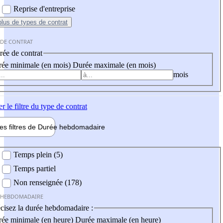
Reprise d'entreprise
plus
de types de contrat
 DE CONTRAT
ée de contrat
ée minimale (en mois)
Durée maximale (en mois)
mois
er
le filtre du type de contrat
les filtres de
Durée hebdo
madaire
 hebdomadaire
Temps plein (5)
Temps partiel
Non renseignée (178)
 HEBDOMADAIRE
cisez la durée hebdomadaire :
ée minimale (en heure)
Durée maximale (en heure)