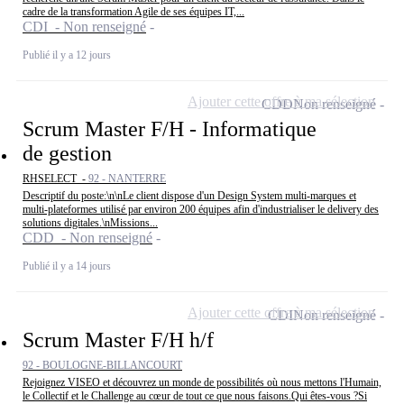
cadre de la transformation Agile de ses équipes IT,...
CDI - Non renseigné
Publié il y a 12 jours
Ajouter cette offre à ma sélection
CDD
Non renseigné
Scrum Master F/H - Informatique
de gestion
RHSELECT -
92 - NANTERRE
Descriptif du poste:\n\nLe client dispose d'un Design System multi-marques et
multi-plateformes utilisé par environ 200 équipes afin d'industrialiser le delivery des
solutions digitales.\nMissions...
CDD - Non renseigné
Publié il y a 14 jours
Ajouter cette offre à ma sélection
CDI
Non renseigné
Scrum Master F/H h/f
92 - BOULOGNE-BILLANCOURT
Rejoignez VISEO et découvrez un monde de possibilités où nous mettons l'Humain,
le Collectif et le Challenge au cœur de tout ce que nous faisons.Qui êtes-vous ?Si