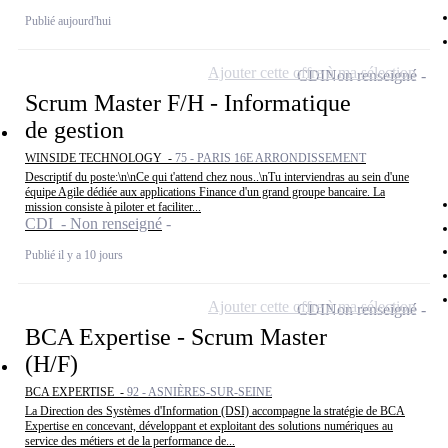
Publié aujourd'hui
Ajouter cette offre à ma sélection
CDI
Non renseigné
Scrum Master F/H - Informatique
de gestion
WINSIDE TECHNOLOGY -
75 - PARIS 16E ARRONDISSEMENT
Descriptif du poste:\n\nCe qui t'attend chez nous..\nTu interviendras au sein d'une
équipe Agile dédiée aux applications Finance d'un grand groupe bancaire. La
mission consiste à piloter et faciliter...
CDI - Non renseigné
Publié il y a 10 jours
Ajouter cette offre à ma sélection
CDI
Non renseigné
BCA Expertise - Scrum Master
(H/F)
BCA EXPERTISE -
92 - ASNIÈRES-SUR-SEINE
La Direction des Systèmes d'Information (DSI) accompagne la stratégie de BCA
Expertise en concevant, développant et exploitant des solutions numériques au
service des métiers et de la performance de...