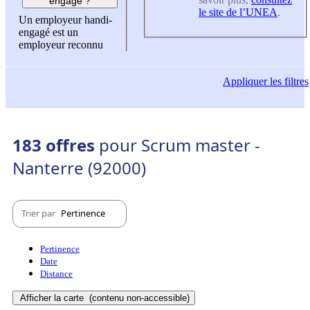
engagé ?
le site de l’UNEA
.
Un employeur handi-
engagé est un
employeur reconnu
Appliquer
les filtres
183 offres
pour Scrum master -
Nanterre (92000)
Trier par
Pertinence
Pertinence
Date
Distance
Afficher la carte
(contenu non-accessible)