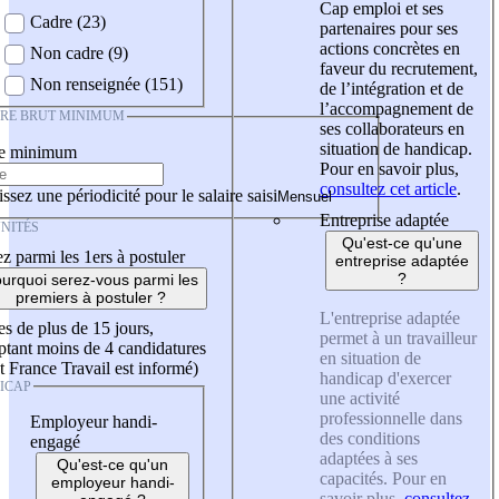
Cap emploi et ses
Cadre (23)
partenaires pour ses
actions concrètes en
Non cadre (9)
faveur du recrutement,
Non renseignée (151)
de l’intégration et de
l’accompagnement de
IRE BRUT MINIMUM
ses collaborateurs en
situation de handicap.
re minimum
Pour en savoir plus,
consultez cet article
.
ssez une périodicité pour le salaire saisi
Entreprise adaptée
NITÉS
Qu'est-ce qu'une
z parmi les 1ers à postuler
entreprise adaptée
?
urquoi serez-vous parmi les
premiers à postuler ?
L'entreprise adaptée
es de plus de 15 jours,
permet à un travailleur
tant moins de 4 candidatures
en situation de
t France Travail est informé)
handicap d'exercer
ICAP
une activité
professionnelle dans
Employeur handi-
des conditions
engagé
adaptées à ses
Qu'est-ce qu'un
capacités. Pour en
employeur handi-
savoir plus,
consultez