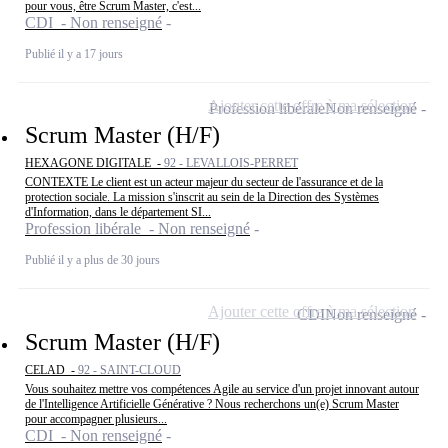
pour vous, être Scrum Master, c'est...
CDI - Non renseigné
Publié il y a 17 jours
Ajouter cette offre à ma sélection
Profession libérale
Non renseigné
Scrum Master (H/F)
HEXAGONE DIGITALE -
92 - LEVALLOIS-PERRET
CONTEXTE Le client est un acteur majeur du secteur de l'assurance et de la
protection sociale. La mission s'inscrit au sein de la Direction des Systèmes
d'Information, dans le département SI...
Profession libérale - Non renseigné
Publié il y a plus de 30 jours
Ajouter cette offre à ma sélection
CDI
Non renseigné
Scrum Master (H/F)
CELAD -
92 - SAINT-CLOUD
Vous souhaitez mettre vos compétences Agile au service d'un projet innovant autour
de l'Intelligence Artificielle Générative ? Nous recherchons un(e) Scrum Master
pour accompagner plusieurs...
CDI - Non renseigné