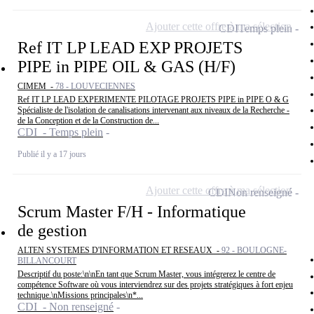
Ajouter cette offre à ma sélection
CDI
Temps plein
Ref IT LP LEAD EXP PROJETS
PIPE in PIPE OIL & GAS (H/F)
CIMEM -
78 - LOUVECIENNES
Ref IT LP LEAD EXPERIMENTE PILOTAGE PROJETS PIPE in PIPE O & G
Spécialiste de l'isolation de canalisations intervenant aux niveaux de la Recherche -
de la Conception et de la Construction de...
CDI - Temps plein
Publié il y a 17 jours
Ajouter cette offre à ma sélection
CDI
Non renseigné
Scrum Master F/H - Informatique
de gestion
ALTEN SYSTEMES D'INFORMATION ET RESEAUX -
92 - BOULOGNE-
BILLANCOURT
Descriptif du poste:\n\nEn tant que Scrum Master, vous intégrerez le centre de
compétence Software où vous interviendrez sur des projets stratégiques à fort enjeu
technique.\nMissions principales\n*...
CDI - Non renseigné