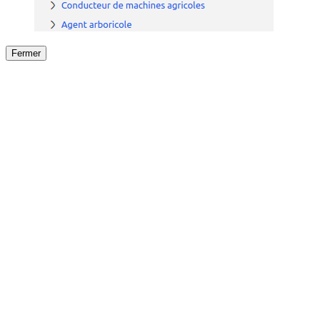
Fermer
Fermer
le détail de l'offre
/
Offre
sur
Offre précéden