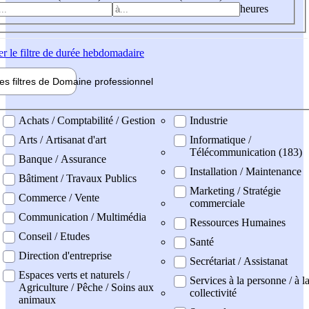
heures
er
le filtre de durée hebdomadaire
les filtres de
Domaine pro
fessionnel
ne professionel
Achats / Comptabilité / Gestion
Industrie
Arts / Artisanat d'art
Informatique /
Télécommunication (183)
Banque / Assurance
Installation / Maintenance
Bâtiment / Travaux Publics
Marketing / Stratégie
Commerce / Vente
commerciale
Communication / Multimédia
Ressources Humaines
Conseil / Etudes
Santé
Direction d'entreprise
Secrétariat / Assistanat
Espaces verts et naturels /
Services à la personne / à l
Agriculture / Pêche / Soins aux
collectivité
animaux