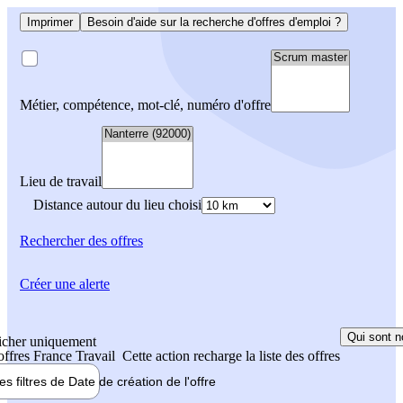
Imprimer
Besoin d'aide sur la recherche d'offres d'emploi ?
Métier, compétence, mot-clé, numéro d'offre
Lieu de travail
Distance autour du lieu choisi
Rechercher
des offres
Créer une alerte
Qui sont n
icher uniquement
 offres France Travail
Cette action recharge la liste des offres
les filtres de
Date de création
de l'offre