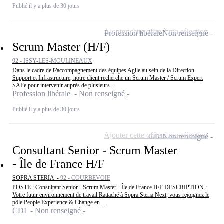
Publié il y a plus de 30 jours
Ajouter cette offre à ma sélection
Profession libérale
Non renseigné
Scrum Master (H/F)
92 - ISSY-LES-MOULINEAUX
Dans le cadre de l?accompagnement des équipes Agile au sein de la Direction
Support et Infrastructure, notre client recherche un Scrum Master / Scrum Expert
SAFe pour intervenir auprès de plusieurs...
Profession libérale - Non renseigné
Publié il y a plus de 30 jours
Ajouter cette offre à ma sélection
CDI
Non renseigné
Consultant Senior - Scrum Master
- Île de France H/F
SOPRA STERIA -
92 - COURBEVOIE
POSTE : Consultant Senior - Scrum Master - Île de France H/F DESCRIPTION :
Votre futur environnement de travail Rattaché à Sopra Steria Next, vous rejoignez le
pôle People Experience & Change en...
CDI - Non renseigné