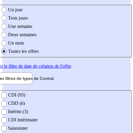
e création de l'offre
Un jour
Trois jours
Une semaine
Deux semaines
Un mois
Toutes les offres
er
le filtre de date de création de l'offre
les filtres de types de
Contrat
de contrat
CDI (93)
CDD (6)
Intérim (3)
CDI Intérimaire
Saisonnier