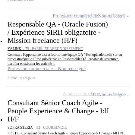
Ajouter cette offre à ma sélection
Profession commerciale
Non renseigné
Responsable QA - (Oracle Fusion)
/ Expérience SIRH obligatoire -
Mission freelance (H/F)
YALINK -
75 - PARIS 15E ARRONDISSEMENT
Contexte : l'opportunité vise à fournir une équipe QA / Test opérationnelle sur un
projet stratégique eProd pilotée par un Responsable QA, capable de structurer,
planifier et exécuter les activités...
Profession commerciale - Non renseigné
Publié il y a 9 jours
Ajouter cette offre à ma sélection
CDI
Non renseigné
Consultant Sénior Coach Agile -
People Experience & Change - Idf
H/F
SOPRA STERIA -
92 - COURBEVOIE
POSTE : Consultant Sénior Coach Agile - People Experience & Change - Idf H/F