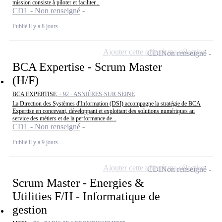
mission consiste à piloter et faciliter...
CDI - Non renseigné
Publié il y a 8 jours
Ajouter cette offre à ma sélection
CDI
Non renseigné
BCA Expertise - Scrum Master
(H/F)
BCA EXPERTISE -
92 - ASNIÈRES-SUR-SEINE
La Direction des Systèmes d'Information (DSI) accompagne la stratégie de BCA
Expertise en concevant, développant et exploitant des solutions numériques au
service des métiers et de la performance de...
CDI - Non renseigné
Publié il y a 9 jours
Ajouter cette offre à ma sélection
CDI
Non renseigné
Scrum Master - Energies &
Utilities F/H - Informatique de
gestion