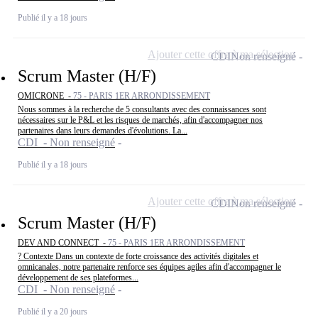
Publié il y a 18 jours
Ajouter cette offre à ma sélection
CDI
Non renseigné
Scrum Master (H/F)
OMICRONE -
75 - PARIS 1ER ARRONDISSEMENT
Nous sommes à la recherche de 5 consultants avec des connaissances sont
nécessaires sur le P&L et les risques de marchés, afin d'accompagner nos
partenaires dans leurs demandes d'évolutions. La...
CDI - Non renseigné
Publié il y a 18 jours
Ajouter cette offre à ma sélection
CDI
Non renseigné
Scrum Master (H/F)
DEV AND CONNECT -
75 - PARIS 1ER ARRONDISSEMENT
? Contexte Dans un contexte de forte croissance des activités digitales et
omnicanales, notre partenaire renforce ses équipes agiles afin d'accompagner le
développement de ses plateformes...
CDI - Non renseigné
Publié il y a 20 jours