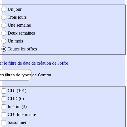
e création de l'offre
Un jour
Trois jours
Une semaine
Deux semaines
Un mois
Toutes les offres
er
le filtre de date de création de l'offre
les filtres de types de
Contrat
de contrat
CDI (101)
CDD (6)
Intérim (3)
CDI Intérimaire
Saisonnier