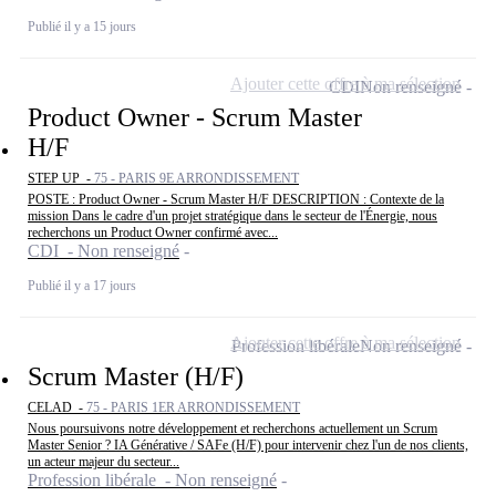
Publié il y a 15 jours
Ajouter cette offre à ma sélection
CDI
Non renseigné
Product Owner - Scrum Master
H/F
STEP UP -
75 - PARIS 9E ARRONDISSEMENT
POSTE : Product Owner - Scrum Master H/F DESCRIPTION : Contexte de la
mission Dans le cadre d'un projet stratégique dans le secteur de l'Énergie, nous
recherchons un Product Owner confirmé avec...
CDI - Non renseigné
Publié il y a 17 jours
Ajouter cette offre à ma sélection
Profession libérale
Non renseigné
Scrum Master (H/F)
CELAD -
75 - PARIS 1ER ARRONDISSEMENT
Nous poursuivons notre développement et recherchons actuellement un Scrum
Master Senior ? IA Générative / SAFe (H/F) pour intervenir chez l'un de nos clients,
un acteur majeur du secteur...
Profession libérale - Non renseigné