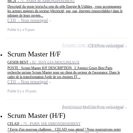
MC2I -
75 - PARIS 8E ARRONDISSEMENT
Descriptif du poste:\n\n\nAu sein du pôle Energie & Utilities , vous accompagnez
les acteurs majeurs du secteur (électricité, gaz, eau, énergies renouvelables) dans le
pilotage de leurs projets...
CDI - Non renseigné
Publié il y a 9 jours
Ajouter cette offre à ma sélection
CDI
Non renseigné
Scrum Master H/F
GESER BEST -
92 - ISSY-LES-MOULINEAUX
POSTE : Scrum Master H/F DESCRIPTION : L'Agence Geser-Best Paris
recherche un/une Scrum Master pour un client du secteur de l'assurance. Dans le
cadre de la transformation Agile de ses équipes IT,...
CDI - Non renseigné
Publié il y a 10 jours
Ajouter cette offre à ma sélection
Profession libérale
Non renseigné
Scrum Master (H/F)
CELAD -
75 - PARIS 1ER ARRONDISSEMENT
? Envie d'un nouveau challenge... CELAD vous attend ! Nous poursuivons notre