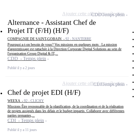
Ajouter cette offre à ma sélection
CDD
Temps plein
Alternance - Assistant Chef de
Projet IT (F/H) (H/F)
COMPAGNIE DE SAINT-GOBAIN -
92 - NANTERRE
Pourquoi a-t-on besoin de vous? Vos missions en quelques mots : La mission
d'apprentissage est rattachée à la Direction Corporate Digital Solutions au sein de
l'organisation Group Digital & IT,...
CDD - Temps plein
Publié il y a 2 jours
Ajouter cette offre à ma sélection
CDI
Temps plein
Chef de projet EDI (H/F)
WEEXA -
92 - CLICHY
Missions Être responsable de la planification, de la coordination et de la réalisation
de projets assignés dans les délais et le budget impartis. Collaborer avec différentes
parties prenantes,...
CDI - Temps plein
Publié il y a 11 jours