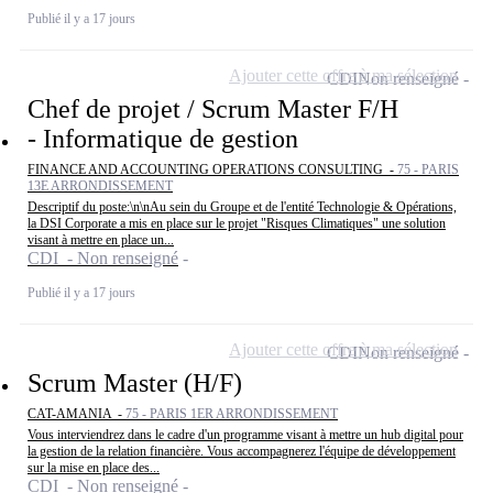
Publié il y a 17 jours
Ajouter cette offre à ma sélection
CDI
Non renseigné
Chef de projet / Scrum Master F/H
- Informatique de gestion
FINANCE AND ACCOUNTING OPERATIONS CONSULTING -
75 - PARIS
13E ARRONDISSEMENT
Descriptif du poste:\n\nAu sein du Groupe et de l'entité Technologie & Opérations,
la DSI Corporate a mis en place sur le projet "Risques Climatiques" une solution
visant à mettre en place un...
CDI - Non renseigné
Publié il y a 17 jours
Ajouter cette offre à ma sélection
CDI
Non renseigné
Scrum Master (H/F)
CAT-AMANIA -
75 - PARIS 1ER ARRONDISSEMENT
Vous interviendrez dans le cadre d'un programme visant à mettre un hub digital pour
la gestion de la relation financière. Vous accompagnerez l'équipe de développement
sur la mise en place des...
CDI - Non renseigné