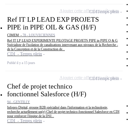
Ajouter cette offre à ma sélection
CDI
Temps plein
Ref IT LP LEAD EXP PROJETS
PIPE in PIPE OIL & GAS (H/F)
CIMEM -
78 - LOUVECIENNES
Ref IT LP LEAD EXPERIMENTE PILOTAGE PROJETS PIPE in PIPE O & G
Spécialiste de l'isolation de canalisations intervenant aux niveaux de la Recherche -
de la Conception et de la Construction de...
CDI - Temps plein
Publié il y a 15 jours
Ajouter cette offre à ma sélection
CDI
Temps plein
Chef de projet technico
fonctionnel Salesforce (H/F)
94 - GENTILLY
Infopro Digital, groupe B2B spécialisé dans l'information et la technologie,
recherche actuellement un(e) Chef de projet technico-fonctionnel Salesforce en CDI
pour renforcer l'équipe de la DSI...
CDI - Temps plein