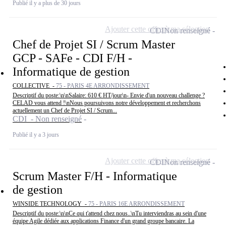
Publié il y a plus de 30 jours
Ajouter cette offre à ma sélection
CDI
Non renseigné
Chef de Projet SI / Scrum Master
GCP - SAFe - CDI F/H -
Informatique de gestion
COLLECTIVE -
75 - PARIS 4E ARRONDISSEMENT
Descriptif du poste:\n\nSalaire: 610 € HT/jour\n- Envie d'un nouveau challenge ?
CELAD vous attend !\nNous poursuivons notre développement et recherchons
actuellement un Chef de Projet SI / Scrum...
CDI - Non renseigné
Publié il y a 3 jours
Ajouter cette offre à ma sélection
CDI
Non renseigné
Scrum Master F/H - Informatique
de gestion
WINSIDE TECHNOLOGY -
75 - PARIS 16E ARRONDISSEMENT
Descriptif du poste:\n\nCe qui t'attend chez nous..\nTu interviendras au sein d'une
équipe Agile dédiée aux applications Finance d'un grand groupe bancaire. La