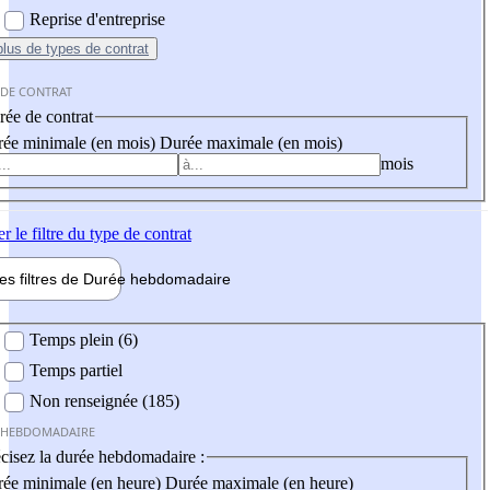
Reprise d'entreprise
plus
de types de contrat
 DE CONTRAT
ée de contrat
ée minimale (en mois)
Durée maximale (en mois)
mois
er
le filtre du type de contrat
les filtres de
Durée hebdo
madaire
 hebdomadaire
Temps plein (6)
Temps partiel
Non renseignée (185)
 HEBDOMADAIRE
cisez la durée hebdomadaire :
ée minimale (en heure)
Durée maximale (en heure)