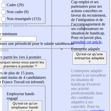
Cap emploi et ses
Cadre (29)
partenaires pour ses
actions concrètes en
Non cadre (9)
faveur du recrutement,
Non renseignée (153)
de l’intégration et de
l’accompagnement de
IRE BRUT MINIMUM
ses collaborateurs en
situation de handicap.
re minimum
Pour en savoir plus,
consultez cet article
.
ssez une périodicité pour le salaire saisi
Entreprise adaptée
NITÉS
Qu'est-ce qu'une
z parmi les 1ers à postuler
entreprise adaptée
?
urquoi serez-vous parmi les
premiers à postuler ?
L'entreprise adaptée
es de plus de 15 jours,
permet à un travailleur
tant moins de 4 candidatures
en situation de
t France Travail est informé)
handicap d'exercer
ICAP
une activité
professionnelle dans
Employeur handi-
des conditions
engagé
adaptées à ses
Qu'est-ce qu'un
capacités. Pour en
employeur handi-
savoir plus,
consultez