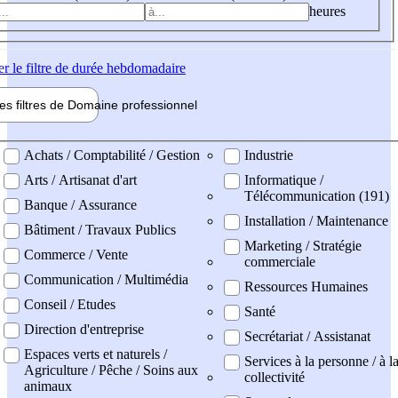
heures
er
le filtre de durée hebdomadaire
les filtres de
Domaine pro
fessionnel
ne professionel
Achats / Comptabilité / Gestion
Industrie
Arts / Artisanat d'art
Informatique /
Télécommunication (191)
Banque / Assurance
Installation / Maintenance
Bâtiment / Travaux Publics
Marketing / Stratégie
Commerce / Vente
commerciale
Communication / Multimédia
Ressources Humaines
Conseil / Etudes
Santé
Direction d'entreprise
Secrétariat / Assistanat
Espaces verts et naturels /
Services à la personne / à l
Agriculture / Pêche / Soins aux
collectivité
animaux