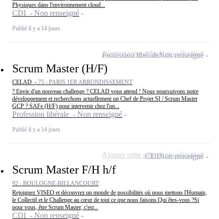
Physiques dans l'environnement cloud...
CDI - Non renseigné
Publié il y a 14 jours
Ajouter cette offre à ma sélection
Profession libérale
Non renseigné
Scrum Master (H/F)
CELAD -
75 - PARIS 1ER ARRONDISSEMENT
? Envie d'un nouveau challenge ? CELAD vous attend ! Nous poursuivons notre
développement et recherchons actuellement un Chef de Projet SI / Scrum Master
GCP ? SAFe (H/F) pour intervenir chez l'un...
Profession libérale - Non renseigné
Publié il y a 14 jours
Ajouter cette offre à ma sélection
CDI
Non renseigné
Scrum Master F/H h/f
92 - BOULOGNE-BILLANCOURT
Rejoignez VISEO et découvrez un monde de possibilités où nous mettons l'Humain,
le Collectif et le Challenge au cœur de tout ce que nous faisons.Qui êtes-vous ?Si
pour vous, être Scrum Master, c'est...
CDI - Non renseigné