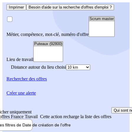
Imprimer
Besoin d'aide sur la recherche d'offres d'emploi ?
Métier, compétence, mot-clé, numéro d'offre
Lieu de travail
Distance autour du lieu choisi
Rechercher
des offres
Créer une alerte
Qui sont n
icher uniquement
 offres France Travail
Cette action recharge la liste des offres
les filtres de
Date de création
de l'offre