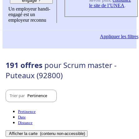
engagé ?
le site de l’UNEA
.
Un employeur handi-
engagé est un
employeur reconnu
Appliquer
les filtres
191 offres
pour Scrum master -
Puteaux (92800)
Trier par
Pertinence
Pertinence
Date
Distance
Afficher la carte
(contenu non-accessible)