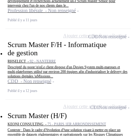
développement et recherchons actuellement un.e Scrum Master Senior pour
intervenir chez l'un de nos clients dans le...
Profession libérale - Non renseigné
Publié il y a 11 jours
Ajouter cette offre à ma sélection
CDD
Non renseigné
Scrum Master F/H - Informatique
de gestion
RHSELECT -
92 - NANTERRE
Descriptif du poste:\n\nLe client dispose d'un Design System multi-marques et
multi-plateformes utilisé par environ 200 équipes afin d'industrialiser le delivery des
solutions digitales.\nMissions...
CDD - Non renseigné
Publié il y a 12 jours
Ajouter cette offre à ma sélection
CDI
Non renseigné
Scrum Master (H/F)
KEONI CONSULTING -
75 - PARIS 1ER ARRONDISSEMENT
Contexte : Dans le cadre d?évolution d?une solution visant à mettre en place un
ensemble de datasets règlementaires et opérationnels sur les Risques Climatiques