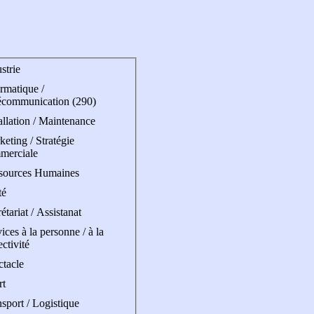
strie
rmatique /
écommunication (290)
allation / Maintenance
eting / Stratégie
merciale
sources Humaines
té
étariat / Assistanat
ices à la personne / à la
ectivité
ctacle
rt
sport / Logistique