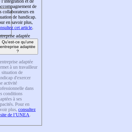
 l’intégration et de
’accompagnement de
s collaborateurs en
tuation de handicap.
ur en savoir plus,
nsultez cet article
.
treprise adaptée
Qu'est-ce qu'une
entreprise adaptée
?
entreprise adaptée
rmet à un travailleur
 situation de
ndicap d'exercer
e activité
ofessionnelle dans
s conditions
aptées à ses
pacités. Pour en
voir plus,
consultez
 site de l’UNEA
.