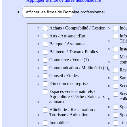
Appliquer
le filtre de durée hebdomadaire
Afficher les filtres de
Domaine pro
fessionnel
Domaine professionel
Achats / Comptabilité / Gestion
Indu
Arts / Artisanat d'art
Info
Tél
Banque / Assurance
Inst
Bâtiment / Travaux Publics
Mark
Commerce / Vente (1)
com
Communication / Multimédia (2)
Res
Conseil / Etudes
San
Direction d'entreprise
Secr
Espaces verts et naturels /
Serv
Agriculture / Pêche / Soins aux
coll
animaux
Spe
Hôtellerie - Restauration /
Tourisme / Animation
Spo
Immobilier
Tran