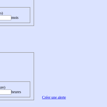
s)
mois
ure)
heures
Créer une alerte