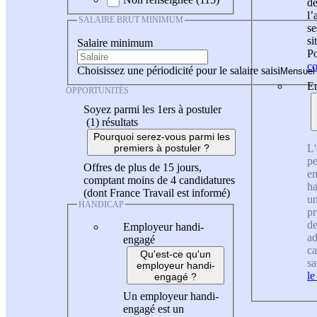
de
l
SALAIRE BRUT MINIMUM
se
si
Salaire minimum
Po
co
Choisissez une périodicité pour le salaire saisi
En
OPPORTUNITÉS
Soyez parmi les 1ers à postuler
(1)
résultats
Pourquoi serez-vous parmi les
L'
premiers à postuler ?
pe
Offres de plus de 15 jours,
en
comptant moins de 4 candidatures
ha
(dont France Travail est informé)
un
HANDICAP
pr
de
Employeur handi-
ad
engagé
ca
Qu'est-ce qu'un
sa
employeur handi-
le
engagé ?
Un employeur handi-
engagé est un