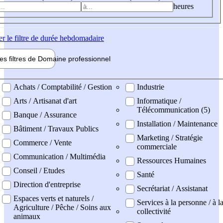
heures
er
le filtre de durée hebdomadaire
les filtres de
Domaine pro
fessionnel
ne professionel
Achats / Comptabilité / Gestion
Industrie
Arts / Artisanat d'art
Informatique /
Télécommunication (5)
Banque / Assurance
Installation / Maintenance
Bâtiment / Travaux Publics
Marketing / Stratégie
Commerce / Vente
commerciale
Communication / Multimédia
Ressources Humaines
Conseil / Etudes
Santé
Direction d'entreprise
Secrétariat / Assistanat
Espaces verts et naturels /
Services à la personne / à l
Agriculture / Pêche / Soins aux
collectivité
animaux