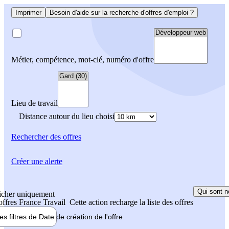
Imprimer
Besoin d'aide sur la recherche d'offres d'emploi ?
Métier, compétence, mot-clé, numéro d'offre
Lieu de travail
Distance autour du lieu choisi
Rechercher
des offres
Créer une alerte
Qui sont n
icher uniquement
 offres France Travail
Cette action recharge la liste des offres
les filtres de
Date de création
de l'offre