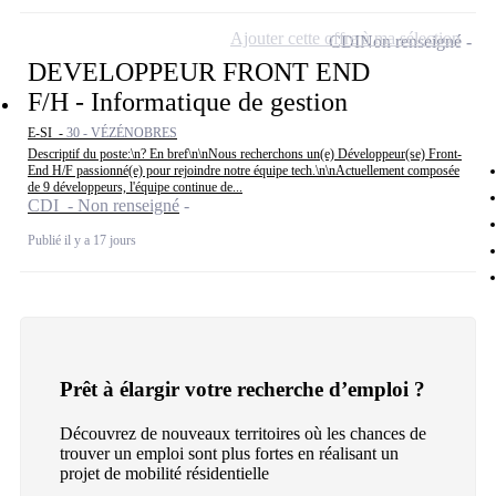
Ajouter cette offre à ma sélection
CDI
Non renseigné
DEVELOPPEUR FRONT END
F/H - Informatique de gestion
E-SI -
30 - VÉZÉNOBRES
Descriptif du poste:\n? En bref\n\nNous recherchons un(e) Développeur(se) Front-
End H/F passionné(e) pour rejoindre notre équipe tech.\n\nActuellement composée
de 9 développeurs, l'équipe continue de...
CDI - Non renseigné
Publié il y a 17 jours
Prêt à élargir votre recherche d’emploi ?
Découvrez de nouveaux territoires où les chances de
trouver un emploi sont plus fortes en réalisant un
projet de mobilité résidentielle