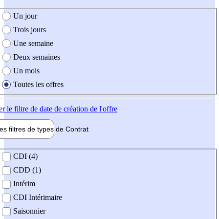
e création de l'offre
Un jour
Trois jours
Une semaine
Deux semaines
Un mois
Toutes les offres
er
le filtre de date de création de l'offre
les filtres de types de
Contrat
de contrat
CDI (4)
CDD (1)
Intérim
CDI Intérimaire
Saisonnier