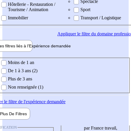
Spectacle
Hôtellerie - Restauration /
Tourisme / Animation
Sport
Immobilier
Transport / Logistique
Appliquer
le filtre du domaine professi
es filtres liés à l'
Expérience
demandée
ience demandée
Moins de 1 an
De 1 à 3 ans (2)
Plus de 3 ans
Non renseignée (1)
er
le filtre de l'expérience demandée
Plus De
Filtres
IFICATION
par France travail,