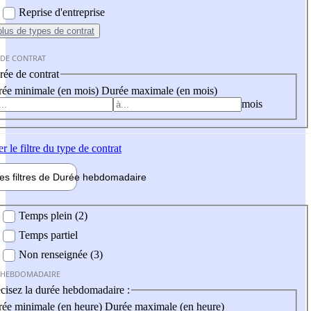
Reprise d'entreprise
plus
de types de contrat
 DE CONTRAT
ée de contrat
ée minimale (en mois)
Durée maximale (en mois)
mois
er
le filtre du type de contrat
les filtres de
Durée hebdo
madaire
 hebdomadaire
Temps plein (2)
Temps partiel
Non renseignée (3)
 HEBDOMADAIRE
cisez la durée hebdomadaire :
ée minimale (en heure)
Durée maximale (en heure)