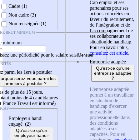
Cap emploi et ses
Cadre (1)
partenaires pour ses
actions concrètes en
Non cadre (3)
faveur du recrutement,
Non renseignée (1)
de l’intégration et de
l’accompagnement de
IRE BRUT MINIMUM
ses collaborateurs en
situation de handicap.
re minimum
Pour en savoir plus,
consultez cet article
.
ssez une périodicité pour le salaire saisi
Entreprise adaptée
NITÉS
Qu'est-ce qu'une
z parmi les 1ers à postuler
entreprise adaptée
?
urquoi serez-vous parmi les
premiers à postuler ?
L'entreprise adaptée
es de plus de 15 jours,
permet à un travailleur
tant moins de 4 candidatures
en situation de
t France Travail est informé)
handicap d'exercer
ICAP
une activité
professionnelle dans
Employeur handi-
des conditions
engagé (2)
adaptées à ses
Qu'est-ce qu'un
capacités. Pour en
employeur handi-
savoir plus,
consultez