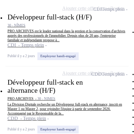
Ajouter cette offre à ma sélection
CDI
Temps plein
Développeur full-stack (H/F)
30 - NÎMES
PRO.ARCHIVES est le leader national dans la gestion et la conservation d'archives
auprès des professionnels de l'immobilier. Depuis plus de 20 ans, l'entreprise
familiale et indépendante propose à...
CDI - Temps plein
Publié il y a 2 jours
Employeur handi-engagé
Ajouter cette offre à ma sélection
CDD
Temps plein
Développeur full-stack en
alternance (H/F)
PRO ARCHIVES -
30 - NIMES
La Division Digitale recherche un Développeur full-stack en alternance, inscrit en
Master 1 ou Master 2, pour rejoindre l'équipe à partir de septembre 2026.
Accompagné par le Responsable de la...
CDD - Temps plein
Publié il y a 2 jours
Employeur handi-engagé