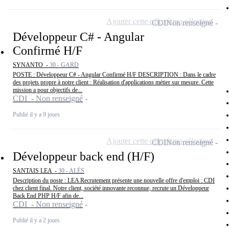
Ajouter cette offre à ma sélection
CDI
Non renseigné
Développeur C# - Angular
Confirmé H/F
SYNANTO -
30 - GARD
POSTE : Développeur C# - Angular Confirmé H/F DESCRIPTION : Dans le cadre
des projets propre à notre client : Réalisation d'applications métier sur mesure. Cette
mission a pour objectifs de...
CDI - Non renseigné
Publié il y a 9 jours
Ajouter cette offre à ma sélection
CDI
Non renseigné
Développeur back end (H/F)
SANTAIS LEA -
30 - ALÈS
Description du poste : LEA Recrutement présente une nouvelle offre d'emploi : CDI
chez client final. Notre client, société innovante reconnue, recrute un Développeur
Back End PHP H/F afin de...
CDI - Non renseigné
Publié il y a 2 jours