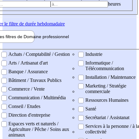
heures
er
le filtre de durée hebdomadaire
les filtres de
Domaine pro
fessionnel
ne professionel
Achats / Comptabilité / Gestion
Industrie
Arts / Artisanat d'art
Informatique /
Télécommunication
Banque / Assurance
Installation / Maintenance
Bâtiment / Travaux Publics
Marketing / Stratégie
Commerce / Vente
commerciale
Communication / Multimédia
Ressources Humaines
Conseil / Etudes
Santé
Direction d'entreprise
Secrétariat / Assistanat
Espaces verts et naturels /
Services à la personne / à l
Agriculture / Pêche / Soins aux
collectivité
animaux