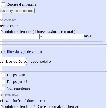
Reprise d'entreprise
plus
de types de contrat
 DE CONTRAT
ée de contrat
ée minimale (en mois)
Durée maximale (en mois)
mois
er
le filtre du type de contrat
les filtres de
Durée hebdo
madaire
 hebdomadaire
Temps plein
Temps partiel
Non renseignée
 HEBDOMADAIRE
cisez la durée hebdomadaire :
ée minimale (en heure)
Durée maximale (en heure)