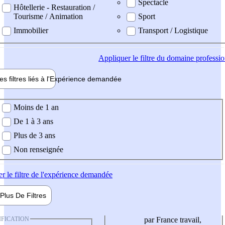
Spectacle
Hôtellerie - Restauration /
Tourisme / Animation
Sport
Immobilier
Transport / Logistique
Appliquer
le filtre du domaine professi
es filtres liés à l'
Expérience
demandée
ience demandée
Moins de 1 an
De 1 à 3 ans
Plus de 3 ans
Non renseignée
er
le filtre de l'expérience demandée
Plus De
Filtres
IFICATION
par France travail,