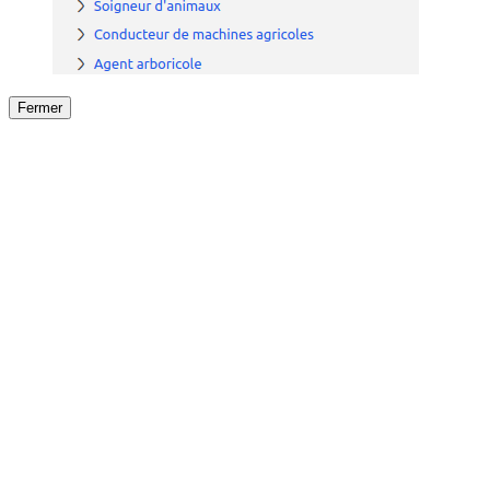
Fermer
Fermer
le détail de l'offre
/
Offre
sur
Offre précéden