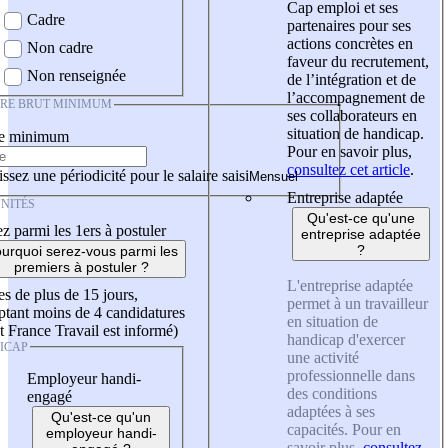
Cap emploi et ses
Cadre
partenaires pour ses
actions concrètes en
Non cadre
faveur du recrutement,
Non renseignée
de l’intégration et de
l’accompagnement de
IRE BRUT MINIMUM
ses collaborateurs en
situation de handicap.
re minimum
Pour en savoir plus,
consultez cet article
.
ssez une périodicité pour le salaire saisi
Entreprise adaptée
NITÉS
Qu'est-ce qu'une
z parmi les 1ers à postuler
entreprise adaptée
?
urquoi serez-vous parmi les
premiers à postuler ?
L'entreprise adaptée
es de plus de 15 jours,
permet à un travailleur
tant moins de 4 candidatures
en situation de
t France Travail est informé)
handicap d'exercer
ICAP
une activité
professionnelle dans
Employeur handi-
des conditions
engagé
adaptées à ses
Qu'est-ce qu'un
capacités. Pour en
employeur handi-
savoir plus,
consultez