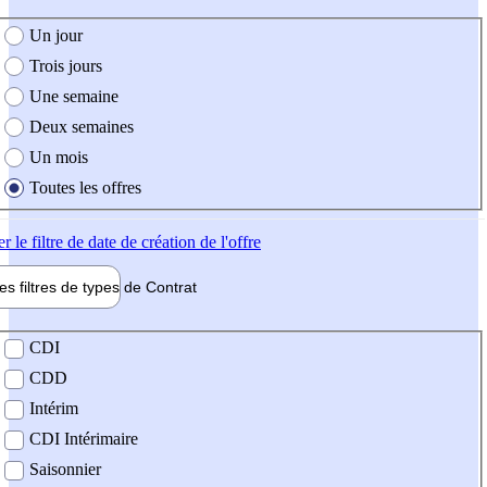
e création de l'offre
Un jour
Trois jours
Une semaine
Deux semaines
Un mois
Toutes les offres
er
le filtre de date de création de l'offre
les filtres de types de
Contrat
de contrat
CDI
CDD
Intérim
CDI Intérimaire
Saisonnier