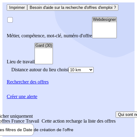
Imprimer
Besoin d'aide sur la recherche d'offres d'emploi ?
Métier, compétence, mot-clé, numéro d'offre
Lieu de travail
Distance autour du lieu choisi
Rechercher
des offres
Créer une alerte
Qui sont n
icher uniquement
 offres France Travail
Cette action recharge la liste des offres
les filtres de
Date de création
de l'offre