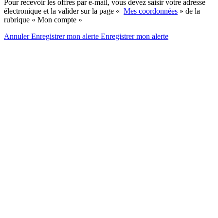
Pour recevoir les offres par e-mail, vous devez saisir votre adresse
électronique et la valider sur la page «
Mes coordonnées
» de la
rubrique « Mon compte »
Annuler
Enregistrer mon alerte
Enregistrer
mon alerte