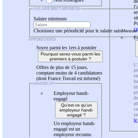
de
l
SALAIRE BRUT MINIMUM
se
si
Salaire minimum
Po
co
Choisissez une périodicité pour le salaire saisi
En
OPPORTUNITÉS
Soyez parmi les 1ers à postuler
Pourquoi serez-vous parmi les
premiers à postuler ?
L'
Offres de plus de 15 jours,
pe
comptant moins de 4 candidatures
en
(dont France Travail est informé)
ha
HANDICAP
un
pr
Employeur handi-
de
engagé
ad
Qu'est-ce qu'un
ca
employeur handi-
sa
engagé ?
le
Un employeur handi-
engagé est un
employeur reconnu