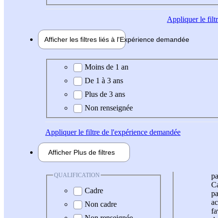
Appliquer
le fil
Afficher les filtres liés à l'
Expérience
demandée
Expérience demandée
Moins de 1 an
De 1 à 3 ans
Plus de 3 ans
Non renseignée
Appliquer
le filtre de l'expérience demandée
Afficher
Plus de
filtres
QUALIFICATION
pa
Ca
Cadre
pa
ac
Non cadre
fa
Non renseignée