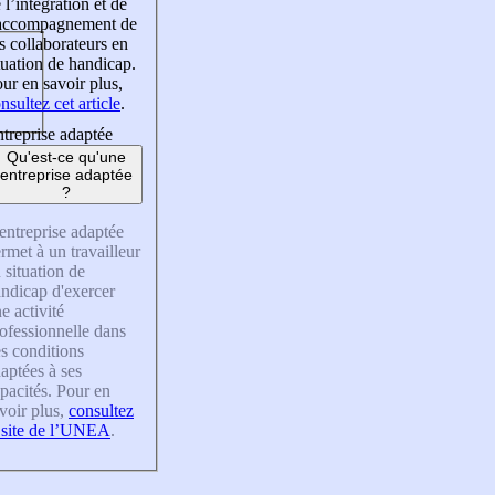
 l’intégration et de
’accompagnement de
s collaborateurs en
tuation de handicap.
ur en savoir plus,
nsultez cet article
.
treprise adaptée
Qu'est-ce qu'une
entreprise adaptée
?
entreprise adaptée
rmet à un travailleur
 situation de
ndicap d'exercer
e activité
ofessionnelle dans
s conditions
aptées à ses
pacités. Pour en
voir plus,
consultez
 site de l’UNEA
.