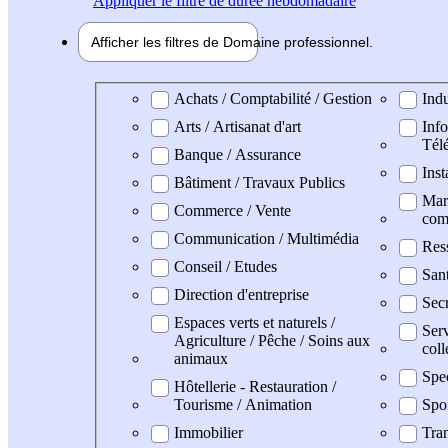
Appliquer
le filtre de durée hebdomadaire
Afficher les filtres de
Domaine pro
fessionnel
Domaine professionel
Achats / Comptabilité / Gestion
Indu
Arts / Artisanat d'art
Info
Tél
Banque / Assurance
Inst
Bâtiment / Travaux Publics
Mark
Commerce / Vente
com
Communication / Multimédia
Res
Conseil / Etudes
San
Direction d'entreprise
Secr
Espaces verts et naturels /
Serv
Agriculture / Pêche / Soins aux
coll
animaux
Spe
Hôtellerie - Restauration /
Tourisme / Animation
Spo
Immobilier
Tran