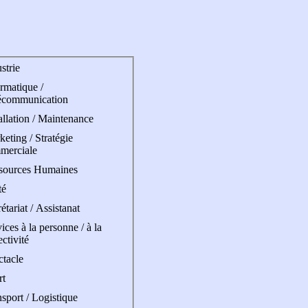
strie
rmatique /
écommunication
allation / Maintenance
eting / Stratégie
merciale
sources Humaines
té
étariat / Assistanat
ices à la personne / à la
ectivité
ctacle
rt
sport / Logistique