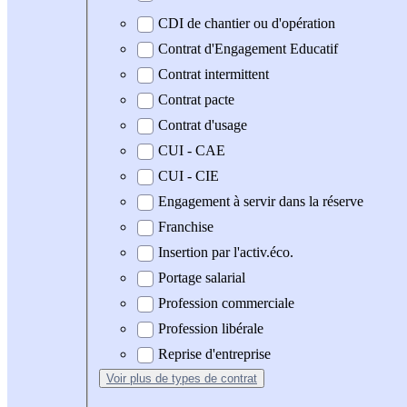
CDI de chantier ou d'opération
Contrat d'Engagement Educatif
Contrat intermittent
Contrat pacte
Contrat d'usage
CUI - CAE
CUI - CIE
Engagement à servir dans la réserve
Franchise
Insertion par l'activ.éco.
Portage salarial
Profession commerciale
Profession libérale
Reprise d'entreprise
Voir plus
de types de contrat