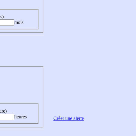
s)
mois
ure)
heures
Créer une alerte