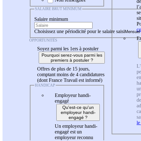
de
l
SALAIRE BRUT MINIMUM
se
si
Salaire minimum
Po
co
Choisissez une périodicité pour le salaire saisi
En
OPPORTUNITÉS
Soyez parmi les 1ers à postuler
Pourquoi serez-vous parmi les
premiers à postuler ?
L'
Offres de plus de 15 jours,
pe
comptant moins de 4 candidatures
en
(dont France Travail est informé)
ha
HANDICAP
un
pr
Employeur handi-
de
engagé
ad
Qu'est-ce qu'un
ca
employeur handi-
sa
engagé ?
le
Un employeur handi-
engagé est un
employeur reconnu