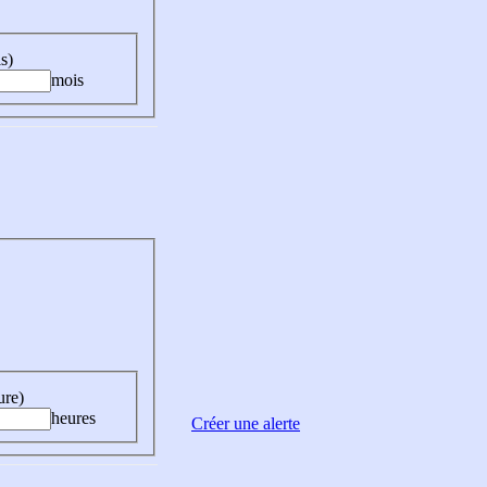
s)
mois
ure)
heures
Créer une alerte