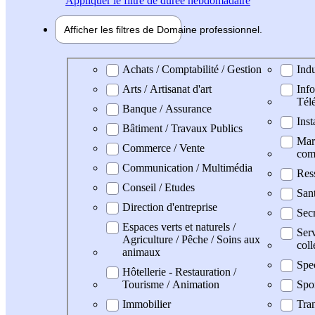
Appliquer
le filtre de durée hebdomadaire
Afficher les filtres de
Domaine pro
fessionnel
Domaine professionel
Achats / Comptabilité / Gestion
Indu
Arts / Artisanat d'art
Info
Tél
Banque / Assurance
Inst
Bâtiment / Travaux Publics
Mark
Commerce / Vente
com
Communication / Multimédia
Res
Conseil / Etudes
San
Direction d'entreprise
Secr
Espaces verts et naturels /
Serv
Agriculture / Pêche / Soins aux
coll
animaux
Spe
Hôtellerie - Restauration /
Tourisme / Animation
Spo
Immobilier
Tran