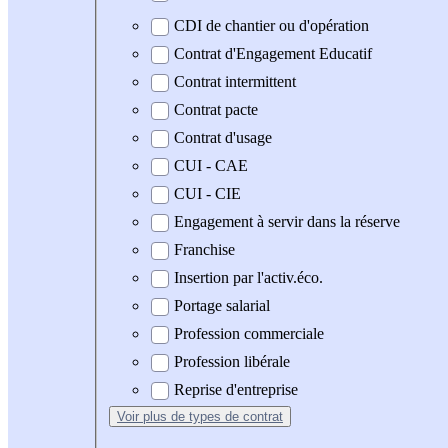
CDI de chantier ou d'opération
Contrat d'Engagement Educatif
Contrat intermittent
Contrat pacte
Contrat d'usage
CUI - CAE
CUI - CIE
Engagement à servir dans la réserve
Franchise
Insertion par l'activ.éco.
Portage salarial
Profession commerciale
Profession libérale
Reprise d'entreprise
Voir plus
de types de contrat