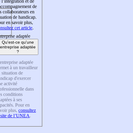
 l’intégration et de
’accompagnement de
s collaborateurs en
tuation de handicap.
ur en savoir plus,
nsultez cet article
.
treprise adaptée
Qu'est-ce qu'une
entreprise adaptée
?
entreprise adaptée
rmet à un travailleur
 situation de
ndicap d'exercer
e activité
ofessionnelle dans
s conditions
aptées à ses
pacités. Pour en
voir plus,
consultez
 site de l’UNEA
.