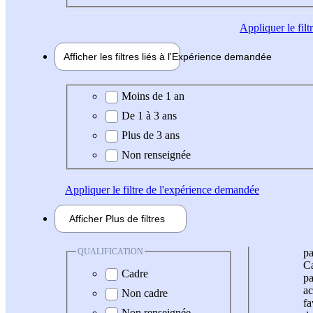
Appliquer
le fil
Afficher les filtres liés à l'
Expérience
demandée
Expérience demandée
Moins de 1 an
De 1 à 3 ans
Plus de 3 ans
Non renseignée
Appliquer
le filtre de l'expérience demandée
Afficher
Plus de
filtres
QUALIFICATION
pa
Ca
Cadre
pa
ac
Non cadre
fa
Non renseignée