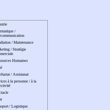
strie
rmatique /
écommunication
allation / Maintenance
eting / Stratégie
merciale
sources Humaines
té
étariat / Assistanat
ices à la personne / à la
ectivité
ctacle
rt
sport / Logistique