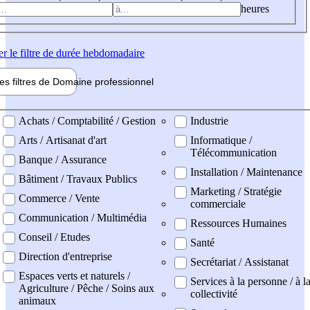
heures
er
le filtre de durée hebdomadaire
les filtres de
Domaine pro
fessionnel
ne professionel
Achats / Comptabilité / Gestion
Industrie
Arts / Artisanat d'art
Informatique /
Télécommunication
Banque / Assurance
Installation / Maintenance
Bâtiment / Travaux Publics
Marketing / Stratégie
Commerce / Vente
commerciale
Communication / Multimédia
Ressources Humaines
Conseil / Etudes
Santé
Direction d'entreprise
Secrétariat / Assistanat
Espaces verts et naturels /
Services à la personne / à l
Agriculture / Pêche / Soins aux
collectivité
animaux