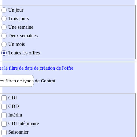
e création de l'offre
Un jour
Trois jours
Une semaine
Deux semaines
Un mois
Toutes les offres
er
le filtre de date de création de l'offre
les filtres de types de
Contrat
de contrat
CDI
CDD
Intérim
CDI Intérimaire
Saisonnier