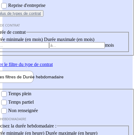
Reprise d'entreprise
plus
de types de contrat
 DE CONTRAT
ée de contrat
ée minimale (en mois)
Durée maximale (en mois)
mois
er
le filtre du type de contrat
les filtres de
Durée hebdo
madaire
 hebdomadaire
Temps plein
Temps partiel
Non renseignée
 HEBDOMADAIRE
cisez la durée hebdomadaire :
ée minimale (en heure)
Durée maximale (en heure)