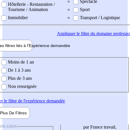
Spectacle
Hôtellerie - Restauration /
Tourisme / Animation
Sport
Immobilier
Transport / Logistique
Appliquer
le filtre du domaine professi
es filtres liés à l'
Expérience
demandée
ience demandée
Moins de 1 an
De 1 à 3 ans
Plus de 3 ans
Non renseignée
er
le filtre de l'expérience demandée
Plus De
Filtres
IFICATION
par France travail,