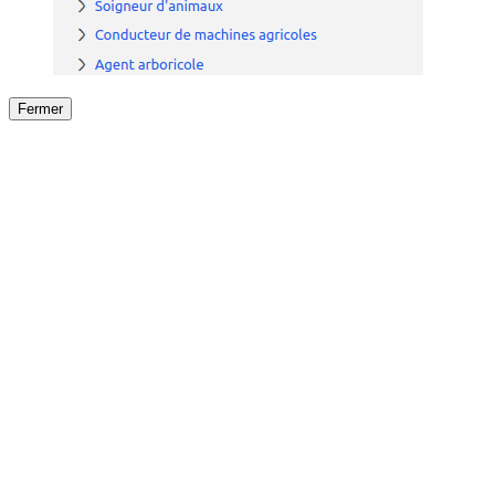
Fermer
Fermer
le détail de l'offre
/
Offre
sur
Offre précéden