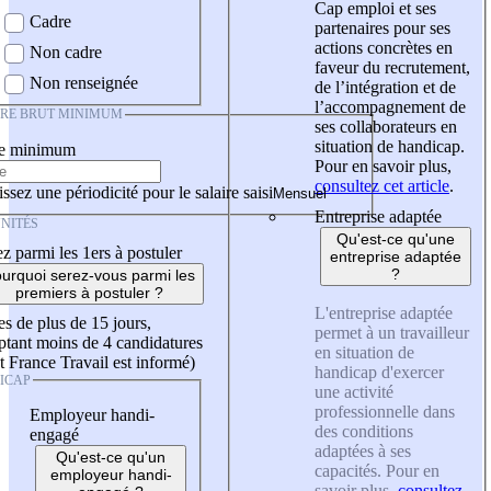
Cap emploi et ses
Cadre
partenaires pour ses
actions concrètes en
Non cadre
faveur du recrutement,
Non renseignée
de l’intégration et de
l’accompagnement de
IRE BRUT MINIMUM
ses collaborateurs en
situation de handicap.
re minimum
Pour en savoir plus,
consultez cet article
.
ssez une périodicité pour le salaire saisi
Entreprise adaptée
NITÉS
Qu'est-ce qu'une
z parmi les 1ers à postuler
entreprise adaptée
?
urquoi serez-vous parmi les
premiers à postuler ?
L'entreprise adaptée
es de plus de 15 jours,
permet à un travailleur
tant moins de 4 candidatures
en situation de
t France Travail est informé)
handicap d'exercer
ICAP
une activité
professionnelle dans
Employeur handi-
des conditions
engagé
adaptées à ses
Qu'est-ce qu'un
capacités. Pour en
employeur handi-
savoir plus,
consultez