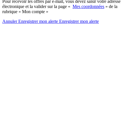
Pour recevoir les offres par e-mail, vous devez saisir votre adresse
électronique et la valider sur la page «
Mes coordonnées
» de la
rubrique « Mon compte »
Annuler
Enregistrer mon alerte
Enregistrer
mon alerte