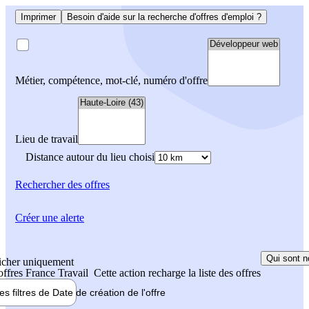
Imprimer
Besoin d'aide sur la recherche d'offres d'emploi ?
Métier, compétence, mot-clé, numéro d'offre
Lieu de travail
Distance autour du lieu choisi
Rechercher
des offres
Créer une alerte
Qui sont n
icher uniquement
 offres France Travail
Cette action recharge la liste des offres
les filtres de
Date de création
de l'offre