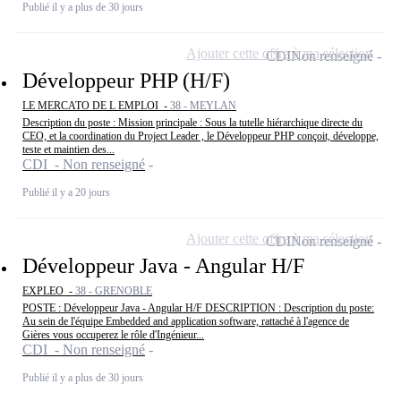
Publié il y a plus de 30 jours
Ajouter cette offre à ma sélection
CDI
Non renseigné
Développeur PHP (H/F)
LE MERCATO DE L EMPLOI -
38 - MEYLAN
Description du poste : Mission principale : Sous la tutelle hiérarchique directe du
CEO, et la coordination du Project Leader , le Développeur PHP conçoit, développe,
teste et maintien des...
CDI - Non renseigné
Publié il y a 20 jours
Ajouter cette offre à ma sélection
CDI
Non renseigné
Développeur Java - Angular H/F
EXPLEO -
38 - GRENOBLE
POSTE : Développeur Java - Angular H/F DESCRIPTION : Description du poste:
Au sein de l'équipe Embedded and application software, rattaché à l'agence de
Gières vous occuperez le rôle d'Ingénieur...
CDI - Non renseigné
Publié il y a plus de 30 jours