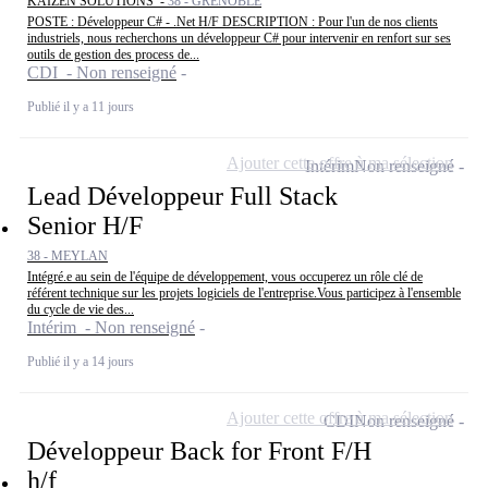
KAIZEN SOLUTIONS -
38 - GRENOBLE
POSTE : Développeur C# - .Net H/F DESCRIPTION : Pour l'un de nos clients
industriels, nous recherchons un développeur C# pour intervenir en renfort sur ses
outils de gestion des process de...
CDI - Non renseigné
Publié il y a 11 jours
Ajouter cette offre à ma sélection
Intérim
Non renseigné
Lead Développeur Full Stack
Senior H/F
38 - MEYLAN
Intégré.e au sein de l'équipe de développement, vous occuperez un rôle clé de
référent technique sur les projets logiciels de l'entreprise.Vous participez à l'ensemble
du cycle de vie des...
Intérim - Non renseigné
Publié il y a 14 jours
Ajouter cette offre à ma sélection
CDI
Non renseigné
Développeur Back for Front F/H
h/f