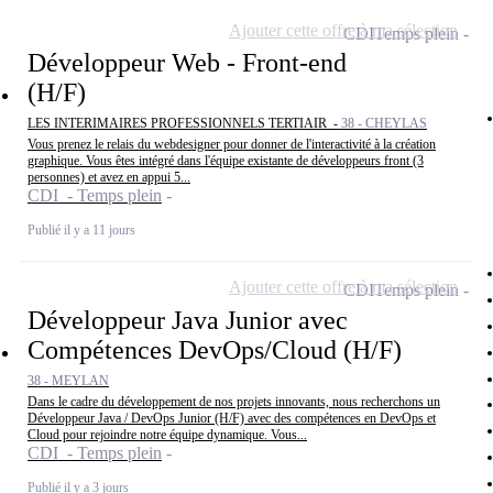
Ajouter cette offre à ma sélection
CDI
Temps plein
Développeur Web - Front-end
(H/F)
LES INTERIMAIRES PROFESSIONNELS TERTIAIR -
38 - CHEYLAS
Vous prenez le relais du webdesigner pour donner de l'interactivité à la création
graphique. Vous êtes intégré dans l'équipe existante de développeurs front (3
personnes) et avez en appui 5...
CDI - Temps plein
Publié il y a 11 jours
Ajouter cette offre à ma sélection
CDI
Temps plein
Développeur Java Junior avec
Compétences DevOps/Cloud (H/F)
38 - MEYLAN
Dans le cadre du développement de nos projets innovants, nous recherchons un
Développeur Java / DevOps Junior (H/F) avec des compétences en DevOps et
Cloud pour rejoindre notre équipe dynamique. Vous...
CDI - Temps plein
Publié il y a 3 jours