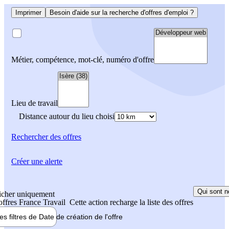
Imprimer
Besoin d'aide sur la recherche d'offres d'emploi ?
Métier, compétence, mot-clé, numéro d'offre
Lieu de travail
Distance autour du lieu choisi
Rechercher
des offres
Créer une alerte
Qui sont n
icher uniquement
 offres France Travail
Cette action recharge la liste des offres
les filtres de
Date de création
de l'offre