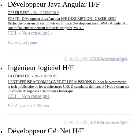
Développeur Java Angular H/F
GESER BEST -
38 - GRENOBLE
POSTE : Développeur Java Angular H/F DESCRIPTION : GESER BEST
Recherche pour un de ses projets en IT, un.e Développeur.euse JAVA / Angular. Au
coeur d'un environnement industriel exigeant, vous...
CDI - Non renseigné
Publié il y a 18 jours
Ajouter cette offre à ma sélection
CDI
Non renseigné
Ingénieur logiciel H/F
EXTERNATIC -
38 - GRENOBLE
L'ENTREPRISE ACCOMPAGNÉE ET LES MISSIONS Oubliez le e-commerce,
la tech publicitaire ou les architectures CRUD standards du marché ! Notre client est
un éditeur de logiciels scientifiques historique...
CDI - Non renseigné
Publié il y a plus de 30 jours
Ajouter cette offre à ma sélection
CDI
Non renseigné
Développeur C# .Net H/F