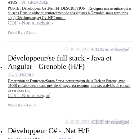
ATOS -
38 - GRENOBLE
POSTE : Développeur C# .Net H/F DESCRIPTION : Rejoignez une aventure qui a
du sens Dans le cadre du renforcement de nos équipes à Grenoble, nous recrutons
un(e) Développeur(se) C# .NET pour...
CDI - Non renseigné
Publié il y a 2 jours
Ajouter cette offre à ma sélection
CDI
Non renseigné
Développeur/se full stack - Java et
Angular - Grenoble (H/F)
38 - GRENOBLE
Description de l'entrepriseSopra Steria, acteur majeur de la Tech en Europe, avec
51000 collaborateurs dans près de 30 pays, est reconnu pour ses activités de conseil,
de services et...
CDI - Non renseigné
Publié il y a 4 jours
Ajouter cette offre à ma sélection
CDI
Non renseigné
Développeur C# - .Net H/F