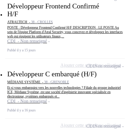
Développeur Frontend Confirmé
H/F
ATRALTECH -
38 - CROLLES
POSTE : Développeur Frontend Confirmé H/F DESCRIPTION : LE POSTE Au
sein de l'équipe Platform d'Atral Security, vous concevez et développez les interfaces
web qui équipent les utilisateurs finaux,...
CDI - Non renseigné
Publié il y a 15 jours
Ajouter cette offre à ma sélection
CDI
Non renseigné
Développeur C embarqué (H/F)
MÉDIANE SYSTÈME -
38 - GRENOBLE
Et si vous embarquiez vers les nouvelles technologies ? Filiale du groupe industriel
ICE, Médiane Système, est une société d'ingénierie innovante spécialisée en
électronique, systèmes embarqués et...
CDI - Non renseigné
Publié il y a 16 jours
Ajouter cette offre à ma sélection
CDI
Non renseigné