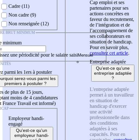
Cap emploi et ses
Cadre (11)
partenaires pour ses
actions concrètes en
Non cadre (9)
faveur du recrutement,
Non renseignée (12)
de l’intégration et de
l’accompagnement de
IRE BRUT MINIMUM
ses collaborateurs en
situation de handicap.
re minimum
Pour en savoir plus,
consultez cet article
.
ssez une périodicité pour le salaire saisi
Entreprise adaptée
NITÉS
Qu'est-ce qu'une
z parmi les 1ers à postuler
entreprise adaptée
?
urquoi serez-vous parmi les
premiers à postuler ?
L'entreprise adaptée
es de plus de 15 jours,
permet à un travailleur
tant moins de 4 candidatures
en situation de
t France Travail est informé)
handicap d'exercer
ICAP
une activité
professionnelle dans
Employeur handi-
des conditions
engagé
adaptées à ses
Qu'est-ce qu'un
capacités. Pour en
employeur handi-
savoir plus,
consultez