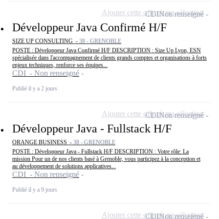
Ajouter cette offre à ma sélection
CDI
Non renseigné
Développeur Java Confirmé H/F
SIZE UP CONSULTING -
38 - GRENOBLE
POSTE : Développeur Java Confirmé H/F DESCRIPTION : Size Up Lyon, ESN
spécialisée dans l'accompagnement de clients grands comptes et organisations à forts
enjeux techniques, renforce ses équipes...
CDI - Non renseigné
Publié il y a 2 jours
Ajouter cette offre à ma sélection
CDI
Non renseigné
Développeur Java - Fullstack H/F
ORANGE BUSINESS -
38 - GRENOBLE
POSTE : Développeur Java - Fullstack H/F DESCRIPTION : Votre rôle: La
mission Pour un de nos clients basé à Grenoble, vous participez à la conception et
au développement de solutions applicatives...
CDI - Non renseigné
Publié il y a 9 jours
Ajouter cette offre à ma sélection
CDI
Non renseigné