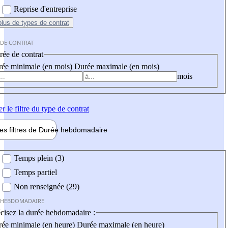
Reprise d'entreprise
plus
de types de contrat
 DE CONTRAT
ée de contrat
ée minimale (en mois)
Durée maximale (en mois)
mois
er
le filtre du type de contrat
les filtres de
Durée hebdo
madaire
 hebdomadaire
Temps plein (3)
Temps partiel
Non renseignée (29)
 HEBDOMADAIRE
cisez la durée hebdomadaire :
ée minimale (en heure)
Durée maximale (en heure)