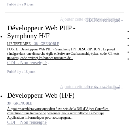
Publié il y a 9 jours
Ajouter cette offre à ma sélection
CDI
Non renseigné
Développeur Web PHP -
Symphony H/F
LIP TERTIAIRE -
38 - GRENOBLE
POSTE : Développeur Web PHP - Symphony H/F DESCRIPTION : Le projet
s'intègre dans une démarche Agile et Software Craftsmanship (clean code, CI, tests
unitaires, code review) les bonnes pratiques de...
CDI - Non renseigné
Publié il y a 18 jours
Ajouter cette offre à ma sélection
CDI
Non renseigné
Développeur Web (H/F)
38 - GRENOBLE
À quoi ressemblera votre quotidien ? Au sein de la DSI d’Alpes Contrôles ,
constituée d’une trentaine de personnes, vous serez rattaché.e à l’équipe
Applications Informatiques pour accompagner...
CDI - Non renseigné