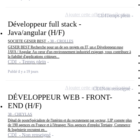
Ajouter cette offre à ma sélection
CDI
Temps plein
Développeur full stack -
Java/angular (H/F)
SOCIETE GESER BEST -
38 - CROLLES
GESER BEST Recherche pour un de ses projets en IT, un.e Développeur.euse
JAVA / Angular. Au cœur d'un environnement industriel exigeant, vous contribuez à
la fiabilité d'applications critiques...
CDI - Temps plein
Publié il y a 19 jours
Ajouter cette offre à ma sélection
CDI
Non renseigné
DÉVELOPPEUR WEB - FRONT-
END (H/F)
38 - CHEYLAS
Détail de posteSpécialiste de l'intérim et du recrutement par secteur, LIP compte plus
de 190 agences en France et à l'étranger. Nos agences d'emploi Tertiaire, Commerce
& Ingénierie recrutent en...
CDI - Non renseigné