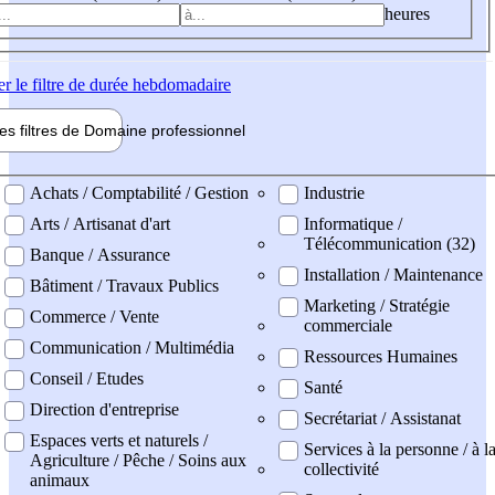
heures
er
le filtre de durée hebdomadaire
les filtres de
Domaine pro
fessionnel
ne professionel
Achats / Comptabilité / Gestion
Industrie
Arts / Artisanat d'art
Informatique /
Télécommunication (32)
Banque / Assurance
Installation / Maintenance
Bâtiment / Travaux Publics
Marketing / Stratégie
Commerce / Vente
commerciale
Communication / Multimédia
Ressources Humaines
Conseil / Etudes
Santé
Direction d'entreprise
Secrétariat / Assistanat
Espaces verts et naturels /
Services à la personne / à l
Agriculture / Pêche / Soins aux
collectivité
animaux