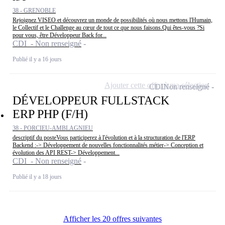
38 - GRENOBLE
Rejoignez VISEO et découvrez un monde de possibilités où nous mettons l'Humain,
le Collectif et le Challenge au cœur de tout ce que nous faisons.Qui êtes-vous ?Si
pour vous, être Développeur Back for...
CDI - Non renseigné
Publié il y a 16 jours
Ajouter cette offre à ma sélection
CDI
Non renseigné
DÉVELOPPEUR FULLSTACK
ERP PHP (F/H)
38 - PORCIEU-AMBLAGNIEU
descriptif du posteVous participerez à l'évolution et à la structuration de l'ERP
Backend :-> Développement de nouvelles fonctionnalités métier-> Conception et
évolution des API REST-> Développement...
CDI - Non renseigné
Publié il y a 18 jours
Afficher les 20 offres suivantes