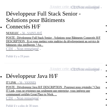
Ajouter cette offre à ma sélection
CDI
Non renseigné
Développeur Full Stack Senior -
Solutions pour Bâtiments
Connectés H/F
NEXELEC -
56 - SAINT-AVÉ
POSTE : Développeur Full Stack Senior - Solutions pour Bâtiments Connectés H/F
DESCRIPTION : Et si vous mettiez votre maîtrise du développement au service de
bâtiments plus intelligents ? Au...
CDI - Non renseigné
Publié il y a 19 jours
Ajouter cette offre à ma sélection
CDI
Non renseigné
Développeur Java H/F
IT LINK -
56 - VANNES
POSTE : Développeur Java H/F DESCRIPTION : Pourquoi nous rejoindre ? Chez
IT Link, vous ne rejoignez pas seulement une entreprise, vous intégrez une
communauté certifiée Great Place to Work. ...
CDI - Non renseigné
Publié il y a plus de 30 jours