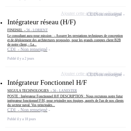
Ajouter cette offre à ma sélection
CDI
Non renseigné
Intégrateur réseau (H/F)
FINEISEL -
56 - LORIENT
Le consultant aura pour mission : - Assurer les prestations techniques de conception
et de déploiement des architectures proposées, pour les grands comptes client B2B
de notre client, - La...
CDI - Non renseigné
Publié il y a 2 jours
Ajouter cette offre à ma sélection
CDI
Non renseigné
Intégrateur Fonctionnel H/F
SEGULA TECHNOLOGIES -
56 - LANESTER
POSTE : Intégrateur Fonctionnel H/F DESCRIPTION : Nous recrutons notre futur
intégrateur fonctionnel F/H, pour rejoindre nos équipes, auprès de l'un de nos clients
du secteur naval. Vos principales...
CDI - Non renseigné
Publié il y a 18 jours