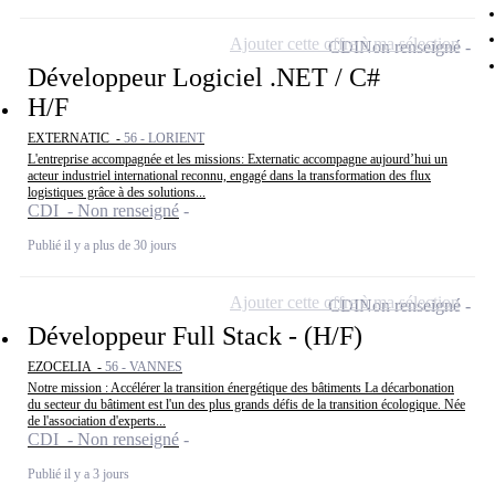
Ajouter cette offre à ma sélection
CDI
Non renseigné
Développeur Logiciel .NET / C#
H/F
EXTERNATIC -
56 - LORIENT
L'entreprise accompagnée et les missions: Externatic accompagne aujourd’hui un
acteur industriel international reconnu, engagé dans la transformation des flux
logistiques grâce à des solutions...
CDI - Non renseigné
Publié il y a plus de 30 jours
Ajouter cette offre à ma sélection
CDI
Non renseigné
Développeur Full Stack - (H/F)
EZOCELIA -
56 - VANNES
Notre mission : Accélérer la transition énergétique des bâtiments La décarbonation
du secteur du bâtiment est l'un des plus grands défis de la transition écologique. Née
de l'association d'experts...
CDI - Non renseigné
Publié il y a 3 jours