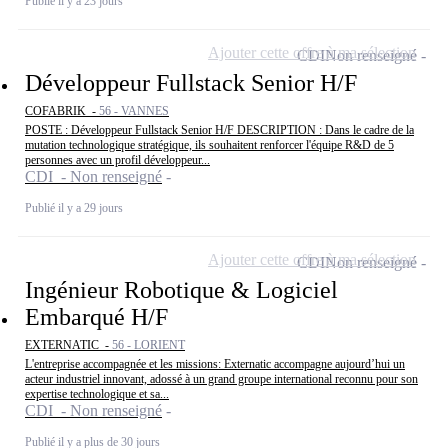
Publié il y a 23 jours
Ajouter cette offre à ma sélection
CDI
Non renseigné
Développeur Fullstack Senior H/F
COFABRIK -
56 - VANNES
POSTE : Développeur Fullstack Senior H/F DESCRIPTION : Dans le cadre de la
mutation technologique stratégique, ils souhaitent renforcer l'équipe R&D de 5
personnes avec un profil développeur...
CDI - Non renseigné
Publié il y a 29 jours
Ajouter cette offre à ma sélection
CDI
Non renseigné
Ingénieur Robotique & Logiciel
Embarqué H/F
EXTERNATIC -
56 - LORIENT
L'entreprise accompagnée et les missions: Externatic accompagne aujourd’hui un
acteur industriel innovant, adossé à un grand groupe international reconnu pour son
expertise technologique et sa...
CDI - Non renseigné
Publié il y a plus de 30 jours