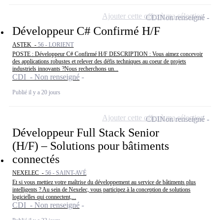
Ajouter cette offre à ma sélection
CDI
Non renseigné
Développeur C# Confirmé H/F
ASTEK -
56 - LORIENT
POSTE : Développeur C# Confirmé H/F DESCRIPTION : Vous aimez concevoir
des applications robustes et relever des défis techniques au coeur de projets
industriels innovants ?Nous recherchons un...
CDI - Non renseigné
Publié il y a 20 jours
Ajouter cette offre à ma sélection
CDI
Non renseigné
Développeur Full Stack Senior
(H/F) – Solutions pour bâtiments
connectés
NEXELEC -
56 - SAINT-AVÉ
Et si vous mettiez votre maîtrise du développement au service de bâtiments plus
intelligents ? Au sein de Nexelec, vous participez à la conception de solutions
logicielles qui connectent,...
CDI - Non renseigné