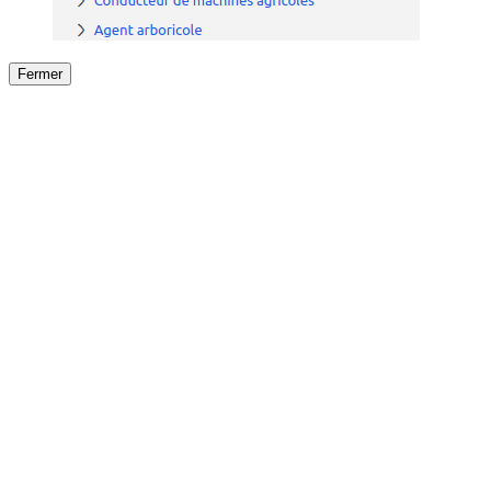
Fermer
Fermer
le détail de l'offre
/
Offre
sur
Offre précéden