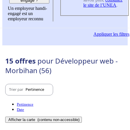
engagé ?
le site de l’UNEA
.
Un employeur handi-
engagé est un
employeur reconnu
Appliquer
les filtres
15 offres
pour Développeur web -
Morbihan (56)
Trier par
Pertinence
Pertinence
Date
Afficher la carte
(contenu non-accessible)