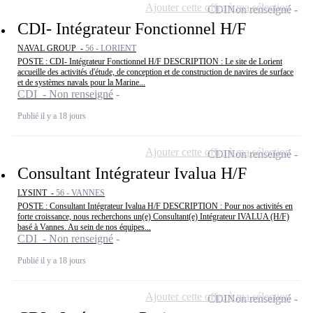
Ajouter cette offre à ma sélection
CDI
Non renseigné
CDI- Intégrateur Fonctionnel H/F
NAVAL GROUP -
56 - LORIENT
POSTE : CDI- Intégrateur Fonctionnel H/F DESCRIPTION : Le site de Lorient
accueille des activités d'étude, de conception et de construction de navires de surface
et de systèmes navals pour la Marine...
CDI - Non renseigné
Publié il y a 18 jours
Ajouter cette offre à ma sélection
CDI
Non renseigné
Consultant Intégrateur Ivalua H/F
LYSINT -
56 - VANNES
POSTE : Consultant Intégrateur Ivalua H/F DESCRIPTION : Pour nos activités en
forte croissance, nous recherchons un(e) Consultant(e) Intégrateur IVALUA (H/F)
basé à Vannes. Au sein de nos équipes...
CDI - Non renseigné
Publié il y a 18 jours
Ajouter cette offre à ma sélection
CDI
Non renseigné