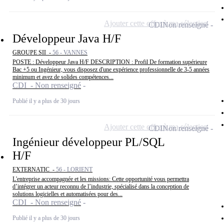
Ajouter cette offre à ma sélection
CDI
Non renseigné
Développeur Java H/F
GROUPE SII -
56 - VANNES
POSTE : Développeur Java H/F DESCRIPTION : Profil De formation supérieure
Bac +5 ou Ingénieur, vous disposez d'une expérience professionnelle de 3-5 années
minimum et avez de solides compétences...
CDI - Non renseigné
Publié il y a plus de 30 jours
Ajouter cette offre à ma sélection
CDI
Non renseigné
Ingénieur développeur PL/SQL
H/F
EXTERNATIC -
56 - LORIENT
L'entreprise accompagnée et les missions: Cette opportunité vous permettra
d’intégrer un acteur reconnu de l’industrie, spécialisé dans la conception de
solutions logicielles et automatisées pour des...
CDI - Non renseigné
Publié il y a plus de 30 jours