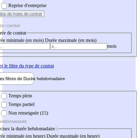
Reprise d'entreprise
plus
de types de contrat
 DE CONTRAT
ée de contrat
ée minimale (en mois)
Durée maximale (en mois)
mois
er
le filtre du type de contrat
les filtres de
Durée hebdo
madaire
 hebdomadaire
Temps plein
Temps partiel
Non renseignée (15)
 HEBDOMADAIRE
cisez la durée hebdomadaire :
ée minimale (en heure)
Durée maximale (en heure)