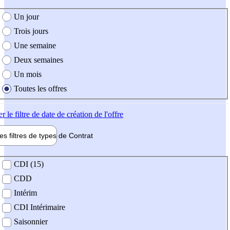
e création de l'offre
Un jour
Trois jours
Une semaine
Deux semaines
Un mois
Toutes les offres
er
le filtre de date de création de l'offre
les filtres de types de
Contrat
de contrat
CDI (15)
CDD
Intérim
CDI Intérimaire
Saisonnier