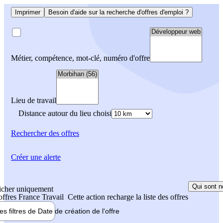
Imprimer
Besoin d'aide sur la recherche d'offres d'emploi ?
Métier, compétence, mot-clé, numéro d'offre
Lieu de travail
Distance autour du lieu choisi
Rechercher
des offres
Créer une alerte
Qui sont n
icher uniquement
 offres France Travail
Cette action recharge la liste des offres
les filtres de
Date de création
de l'offre