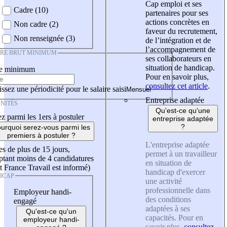
Cap emploi et ses
Cadre (10)
partenaires pour ses
actions concrètes en
Non cadre (2)
faveur du recrutement,
Non renseignée (3)
de l’intégration et de
l’accompagnement de
IRE BRUT MINIMUM
ses collaborateurs en
situation de handicap.
re minimum
Pour en savoir plus,
consultez cet article
.
ssez une périodicité pour le salaire saisi
Entreprise adaptée
NITÉS
Qu'est-ce qu'une
z parmi les 1ers à postuler
entreprise adaptée
?
urquoi serez-vous parmi les
premiers à postuler ?
L'entreprise adaptée
es de plus de 15 jours,
permet à un travailleur
tant moins de 4 candidatures
en situation de
t France Travail est informé)
handicap d'exercer
ICAP
une activité
professionnelle dans
Employeur handi-
des conditions
engagé
adaptées à ses
Qu'est-ce qu'un
capacités. Pour en
employeur handi-
savoir plus,
consultez