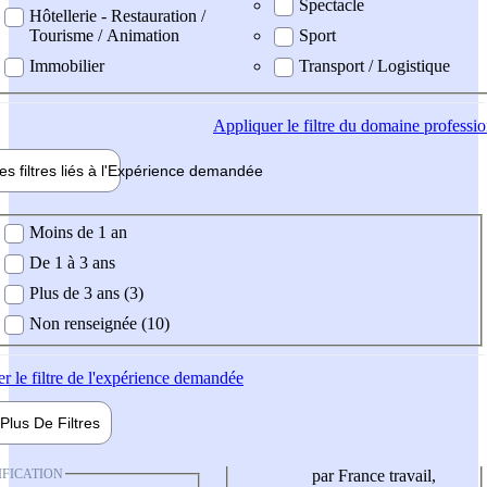
Spectacle
Hôtellerie - Restauration /
Tourisme / Animation
Sport
Immobilier
Transport / Logistique
Appliquer
le filtre du domaine professi
es filtres liés à l'
Expérience
demandée
ience demandée
Moins de 1 an
De 1 à 3 ans
Plus de 3 ans (3)
Non renseignée (10)
er
le filtre de l'expérience demandée
Plus De
Filtres
IFICATION
par France travail,