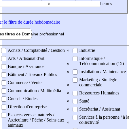
heures
er
le filtre de durée hebdomadaire
les filtres de
Domaine pro
fessionnel
ne professionel
Achats / Comptabilité / Gestion
Industrie
Arts / Artisanat d'art
Informatique /
Télécommunication (15)
Banque / Assurance
Installation / Maintenance
Bâtiment / Travaux Publics
Marketing / Stratégie
Commerce / Vente
commerciale
Communication / Multimédia
Ressources Humaines
Conseil / Etudes
Santé
Direction d'entreprise
Secrétariat / Assistanat
Espaces verts et naturels /
Services à la personne / à l
Agriculture / Pêche / Soins aux
collectivité
animaux