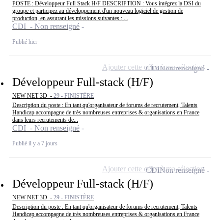
POSTE : Développeur Full Stack H/F DESCRIPTION : Vous intégrez la DSI du
groupe et participez au développement d'un nouveau logiciel de gestion de
production, en assurant les missions suivantes : ...
CDI - Non renseigné
Publié hier
Ajouter cette offre à ma sélection
CDI
Non renseigné
Développeur Full-stack (H/F)
NEW NET 3D -
29 - FINISTÈRE
Description du poste : En tant qu'organisateur de forums de recrutement, Talents
Handicap accompagne de très nombreuses entreprises & organisations en France
dans leurs recrutements de...
CDI - Non renseigné
Publié il y a 7 jours
Ajouter cette offre à ma sélection
CDI
Non renseigné
Développeur Full-stack (H/F)
NEW NET 3D -
29 - FINISTÈRE
Description du poste : En tant qu'organisateur de forums de recrutement, Talents
Handicap accompagne de très nombreuses entreprises & organisations en France