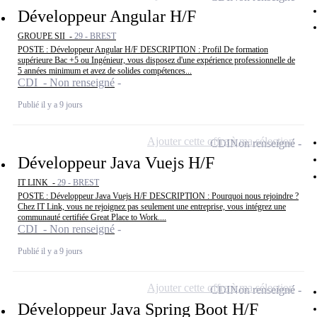
Développeur Angular H/F
GROUPE SII -
29 - BREST
POSTE : Développeur Angular H/F DESCRIPTION : Profil De formation
supérieure Bac +5 ou Ingénieur, vous disposez d'une expérience professionnelle de
5 années minimum et avez de solides compétences...
CDI - Non renseigné
Publié il y a 9 jours
Ajouter cette offre à ma sélection
CDI
Non renseigné
Développeur Java Vuejs H/F
IT LINK -
29 - BREST
POSTE : Développeur Java Vuejs H/F DESCRIPTION : Pourquoi nous rejoindre ?
Chez IT Link, vous ne rejoignez pas seulement une entreprise, vous intégrez une
communauté certifiée Great Place to Work....
CDI - Non renseigné
Publié il y a 9 jours
Ajouter cette offre à ma sélection
CDI
Non renseigné
Développeur Java Spring Boot H/F