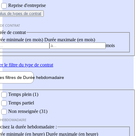
Reprise d'entreprise
plus
de types de contrat
 DE CONTRAT
ée de contrat
ée minimale (en mois)
Durée maximale (en mois)
mois
er
le filtre du type de contrat
les filtres de
Durée hebdo
madaire
 hebdomadaire
Temps plein (1)
Temps partiel
Non renseignée (31)
 HEBDOMADAIRE
cisez la durée hebdomadaire :
ée minimale (en heure)
Durée maximale (en heure)