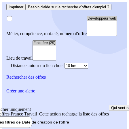
Imprimer
Besoin d'aide sur la recherche d'offres d'emploi ?
Métier, compétence, mot-clé, numéro d'offre
Lieu de travail
Distance autour du lieu choisi
Rechercher
des offres
Créer une alerte
Qui sont n
icher uniquement
 offres France Travail
Cette action recharge la liste des offres
les filtres de
Date de création
de l'offre