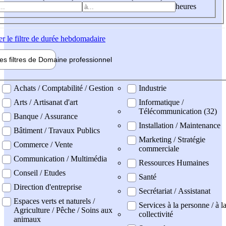
heures
er
le filtre de durée hebdomadaire
les filtres de
Domaine pro
fessionnel
ne professionel
Achats / Comptabilité / Gestion
Industrie
Arts / Artisanat d'art
Informatique /
Télécommunication (32)
Banque / Assurance
Installation / Maintenance
Bâtiment / Travaux Publics
Marketing / Stratégie
Commerce / Vente
commerciale
Communication / Multimédia
Ressources Humaines
Conseil / Etudes
Santé
Direction d'entreprise
Secrétariat / Assistanat
Espaces verts et naturels /
Services à la personne / à l
Agriculture / Pêche / Soins aux
collectivité
animaux