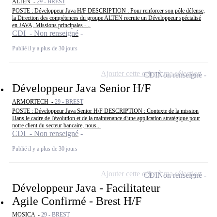
ALTEN -
29 - BREST
POSTE : Développeur Java H/F DESCRIPTION : Pour renforcer son pôle défense,
la Direction des compétences du groupe ALTEN recrute un Développeur spécialisé
en JAVA, Missions principales -...
CDI - Non renseigné
Publié il y a plus de 30 jours
Ajouter cette offre à ma sélection
CDI
Non renseigné
Développeur Java Senior H/F
ARMORTECH -
29 - BREST
POSTE : Développeur Java Senior H/F DESCRIPTION : Contexte de la mission
Dans le cadre de l'évolution et de la maintenance d'une application stratégique pour
notre client du secteur bancaire, nous...
CDI - Non renseigné
Publié il y a plus de 30 jours
Ajouter cette offre à ma sélection
CDI
Non renseigné
Développeur Java - Facilitateur
Agile Confirmé - Brest H/F
MOSICA -
29 - BREST