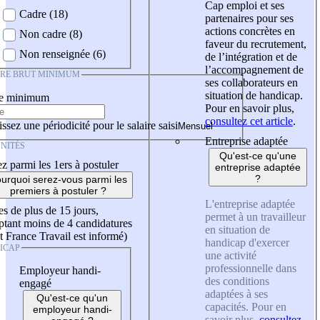
Cap emploi et ses
Cadre (18)
partenaires pour ses
actions concrètes en
Non cadre (8)
faveur du recrutement,
Non renseignée (6)
de l’intégration et de
l’accompagnement de
IRE BRUT MINIMUM
ses collaborateurs en
situation de handicap.
re minimum
Pour en savoir plus,
consultez cet article
.
ssez une périodicité pour le salaire saisi
Entreprise adaptée
NITÉS
Qu'est-ce qu'une
z parmi les 1ers à postuler
entreprise adaptée
?
urquoi serez-vous parmi les
premiers à postuler ?
L'entreprise adaptée
es de plus de 15 jours,
permet à un travailleur
tant moins de 4 candidatures
en situation de
t France Travail est informé)
handicap d'exercer
ICAP
une activité
professionnelle dans
Employeur handi-
des conditions
engagé
adaptées à ses
Qu'est-ce qu'un
capacités. Pour en
employeur handi-
savoir plus,
consultez