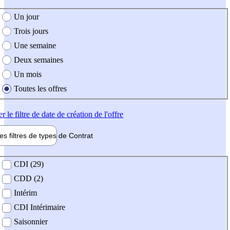
e création de l'offre
Un jour
Trois jours
Une semaine
Deux semaines
Un mois
Toutes les offres
er
le filtre de date de création de l'offre
les filtres de types de
Contrat
de contrat
CDI (29)
CDD (2)
Intérim
CDI Intérimaire
Saisonnier