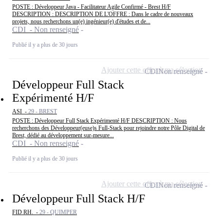
POSTE : Développeur Java - Facilitateur Agile Confirmé - Brest H/F
DESCRIPTION : DESCRIPTION DE L'OFFRE : Dans le cadre de nouveaux
projets, nous recherchons un(e) ingénieur(e) d'études et de...
CDI - Non renseigné
Publié il y a plus de 30 jours
Ajouter cette offre à ma sélection
CDI
Non renseigné
Développeur Full Stack
Expérimenté H/F
ASI -
29 - BREST
POSTE : Développeur Full Stack Expérimenté H/F DESCRIPTION : Nous
recherchons des Développeur(euse)s Full-Stack pour rejoindre notre Pôle Digital de
Brest, dédié au développement sur-mesure...
CDI - Non renseigné
Publié il y a plus de 30 jours
Ajouter cette offre à ma sélection
CDI
Non renseigné
Développeur Full Stack H/F
FID RH. -
29 - QUIMPER