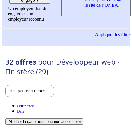
engagé ?
le site de l’UNEA
.
Un employeur handi-
engagé est un
employeur reconnu
Appliquer
les filtres
32 offres
pour Développeur web -
Finistère (29)
Trier par
Pertinence
Pertinence
Date
Afficher la carte
(contenu non-accessible)