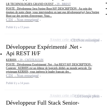
LR TECHNOLOGIES GRAND OUEST -
29 - BREST
POSTE : Développeur Java Spring Boot H/F DESCRIPTION : Au sein des
équipes de notre client, vous interviendrez en tant que développeur(se) Java Spring
Boot sur des projets d'envergure. Vous...
CDI - Non renseigné
Publié il y a 13 jours
Ajouter cette offre à ma sélection
CDI
Non renseigné
Développeur Expérimenté .Net -
Api REST H/F
KERHIS -
29 - CHÂTEAULIN
POSTE : Développeur Expérimenté .Net - Api REST H/F DESCRIPTION :
Contexte : KERHIS est un éditeur de logiciels dédiés au monde agricole. En
rejoignant KERHIS, vous intégrez le leader français des...
CDI - Non renseigné
Publié il y a 14 jours
Ajouter cette offre à ma sélection
CDI
Temps plein
Développeur Full Stack Senior-