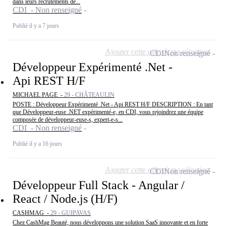
dans leurs recrutements de...
CDI - Non renseigné
Publié il y a 7 jours
Ajouter cette offre à ma sélection
CDI
Non renseigné
Développeur Expérimenté .Net -
Api REST H/F
MICHAEL PAGE -
29 - CHÂTEAULIN
POSTE : Développeur Expérimenté .Net - Api REST H/F DESCRIPTION : En tant
que Développeur-euse .NET expérimenté-e, en CDI, vous rejoindrez une équipe
composée de développeur-euse-s, expert-e-s...
CDI - Non renseigné
Publié il y a 16 jours
Ajouter cette offre à ma sélection
CDI
Non renseigné
Développeur Full Stack - Angular /
React / Node.js (H/F)
CASHMAG -
29 - GUIPAVAS
Chez CashMag Beauté, nous développons une solution SaaS innovante et en forte