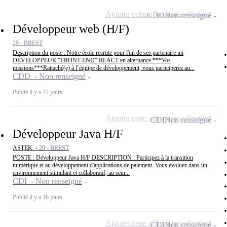
Ajouter cette offre à ma sélection
CDD
Non renseigné
Développeur web (H/F)
29 - BREST
Description du poste : Notre école recrute pour l'un de ses partenaire un
DÉVELOPPEUR "FRONT-END" REACT en alternance.***Vos
missions***Rattaché(e) à l’équipe de développement, vous participerez au...
CDD - Non renseigné
Publié il y a 22 jours
Ajouter cette offre à ma sélection
CDI
Non renseigné
Développeur Java H/F
ASTEK -
29 - BREST
POSTE : Développeur Java H/F DESCRIPTION : Participez à la transition
numérique et au développement d'applications de paiement. Vous évoluez dans un
environnement stimulant et collaboratif, au sein...
CDI - Non renseigné
Publié il y a 16 jours
Ajouter cette offre à ma sélection
CDI
Non renseigné