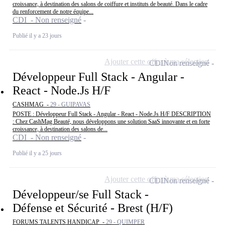
croissance, à destination des salons de coiffure et instituts de beauté. Dans le cadre
du renforcement de notre équipe...
CDI - Non renseigné
Publié il y a 23 jours
Ajouter cette offre à ma sélection
CDI
Non renseigné
Développeur Full Stack - Angular -
React - Node.Js H/F
CASHMAG -
29 - GUIPAVAS
POSTE : Développeur Full Stack - Angular - React - Node.Js H/F DESCRIPTION
: Chez CashMag Beauté, nous développons une solution SaaS innovante et en forte
croissance, à destination des salons de...
CDI - Non renseigné
Publié il y a 25 jours
Ajouter cette offre à ma sélection
CDI
Non renseigné
Développeur/se Full Stack -
Défense et Sécurité - Brest (H/F)
FORUMS TALENTS HANDICAP -
29 - QUIMPER