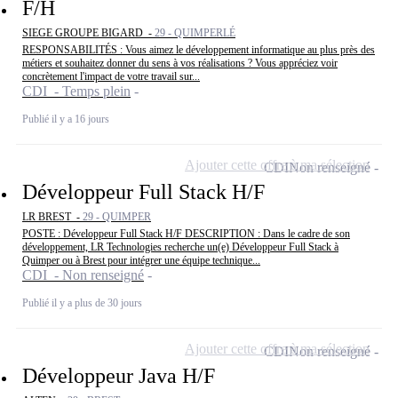
F/H
SIEGE GROUPE BIGARD -
29 - QUIMPERLÉ
RESPONSABILITÉS : Vous aimez le développement informatique au plus près des
métiers et souhaitez donner du sens à vos réalisations ? Vous appréciez voir
concrètement l'impact de votre travail sur...
CDI - Temps plein
Publié il y a 16 jours
Ajouter cette offre à ma sélection
CDI
Non renseigné
Développeur Full Stack H/F
LR BREST -
29 - QUIMPER
POSTE : Développeur Full Stack H/F DESCRIPTION : Dans le cadre de son
développement, LR Technologies recherche un(e) Développeur Full Stack à
Quimper ou à Brest pour intégrer une équipe technique...
CDI - Non renseigné
Publié il y a plus de 30 jours
Ajouter cette offre à ma sélection
CDI
Non renseigné
Développeur Java H/F