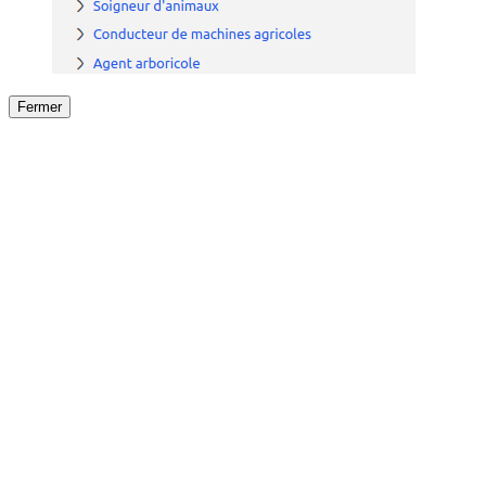
Fermer
Fermer
le détail de l'offre
/
Offre
sur
Offre précéden