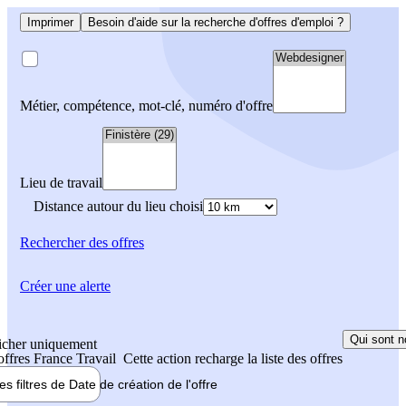
Imprimer
Besoin d'aide sur la recherche d'offres d'emploi ?
Métier, compétence, mot-clé, numéro d'offre
Lieu de travail
Distance autour du lieu choisi
Rechercher
des offres
Créer une alerte
Qui sont n
icher uniquement
 offres France Travail
Cette action recharge la liste des offres
les filtres de
Date de création
de l'offre