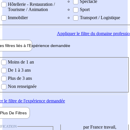
Spectacle
Hôtellerie - Restauration /
Tourisme / Animation
Sport
Immobilier
Transport / Logistique
Appliquer
le filtre du domaine professi
es filtres liés à l'
Expérience
demandée
ience demandée
Moins de 1 an
De 1 à 3 ans
Plus de 3 ans
Non renseignée
er
le filtre de l'expérience demandée
Plus De
Filtres
IFICATION
par France travail,