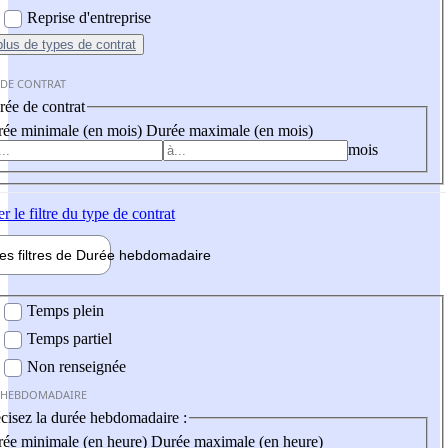
Reprise d'entreprise
plus
de types de contrat
 DE CONTRAT
ée de contrat
ée minimale (en mois)
Durée maximale (en mois)
mois
er
le filtre du type de contrat
les filtres de
Durée hebdo
madaire
 hebdomadaire
Temps plein
Temps partiel
Non renseignée
 HEBDOMADAIRE
cisez la durée hebdomadaire :
ée minimale (en heure)
Durée maximale (en heure)