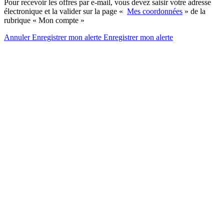
Pour recevoir les offres par e-mail, vous devez saisir votre adresse
électronique et la valider sur la page «
Mes coordonnées
» de la
rubrique « Mon compte »
Annuler
Enregistrer mon alerte
Enregistrer
mon alerte