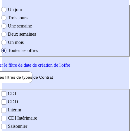
e création de l'offre
Un jour
Trois jours
Une semaine
Deux semaines
Un mois
Toutes les offres
er
le filtre de date de création de l'offre
les filtres de types de
Contrat
de contrat
CDI
CDD
Intérim
CDI Intérimaire
Saisonnier