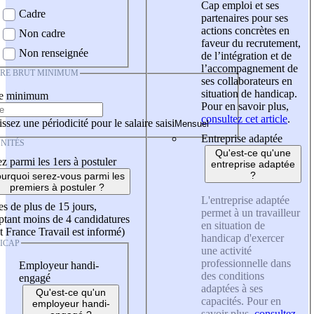
Cap emploi et ses
Cadre
partenaires pour ses
actions concrètes en
Non cadre
faveur du recrutement,
Non renseignée
de l’intégration et de
l’accompagnement de
IRE BRUT MINIMUM
ses collaborateurs en
situation de handicap.
re minimum
Pour en savoir plus,
consultez cet article
.
ssez une périodicité pour le salaire saisi
Entreprise adaptée
NITÉS
Qu'est-ce qu'une
z parmi les 1ers à postuler
entreprise adaptée
?
urquoi serez-vous parmi les
premiers à postuler ?
L'entreprise adaptée
es de plus de 15 jours,
permet à un travailleur
tant moins de 4 candidatures
en situation de
t France Travail est informé)
handicap d'exercer
ICAP
une activité
professionnelle dans
Employeur handi-
des conditions
engagé
adaptées à ses
Qu'est-ce qu'un
capacités. Pour en
employeur handi-
savoir plus,
consultez