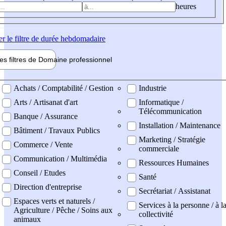
heures
er
le filtre de durée hebdomadaire
les filtres de
Domaine pro
fessionnel
ne professionel
Achats / Comptabilité / Gestion
Industrie
Arts / Artisanat d'art
Informatique /
Télécommunication
Banque / Assurance
Installation / Maintenance
Bâtiment / Travaux Publics
Marketing / Stratégie
Commerce / Vente
commerciale
Communication / Multimédia
Ressources Humaines
Conseil / Etudes
Santé
Direction d'entreprise
Secrétariat / Assistanat
Espaces verts et naturels /
Services à la personne / à l
Agriculture / Pêche / Soins aux
collectivité
animaux