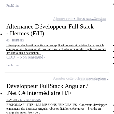
Publié hier
Ajouter cette offre à ma sélection
CDD
Non renseigné
Alternance Développeur Full Stack
- Hermes (F/H)
60 - HERMES
Développer des fonctionnalités sur nos applications web et mobiles Participer à la
conception et à l'évolution de nos outils métier Collaborer sur des sujets transverses
liés aux outils à destination...
CDD - Non renseigné
Publié hier
Ajouter cette offre à ma sélection
CDI
Temps plein
Développeur FullStack Angular /
.Net C# intermédiaire H/F
ISAGRI -
60 - BEAUVAIS
RESPONSABILITÉS : LES MISSIONS PRINCIPALES - Concevoir, développer
et maintenir des interfaces Angular robustes, lisibles et évolutives. - Prendre en
charge des sujets Front de...