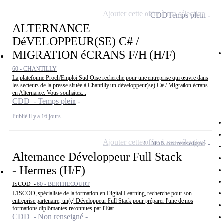
Ajouter cette offre à ma sélection
CDD
Temps plein
ALTERNANCE
DéVELOPPEUR(SE) C# /
MIGRATION éCRANS F/H (H/F)
60 - CHANTILLY
La plateforme Proch'Emploi Sud Oise recherche pour une entreprise qui œuvre dans
les secteurs de la presse située à Chantilly un développeur(se) C# / Migration écrans
en Alternance. Vous souhaitez...
CDD - Temps plein
Publié il y a 16 jours
Ajouter cette offre à ma sélection
CDD
Non renseigné
Alternance Développeur Full Stack
- Hermes (H/F)
ISCOD -
60 - BERTHECOURT
L'ISCOD, spécialiste de la formation en Digital Learning, recherche pour son
entreprise partenaire, un(e) Développeur Full Stack pour préparer l'une de nos
formations diplômantes reconnues par l'Etat...
CDD - Non renseigné