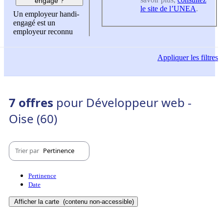
engagé ?
le site de l’UNEA
.
Un employeur handi-
engagé est un
employeur reconnu
Appliquer
les filtres
7 offres
pour Développeur web -
Oise (60)
Trier par
Pertinence
Pertinence
Date
Afficher la carte
(contenu non-accessible)