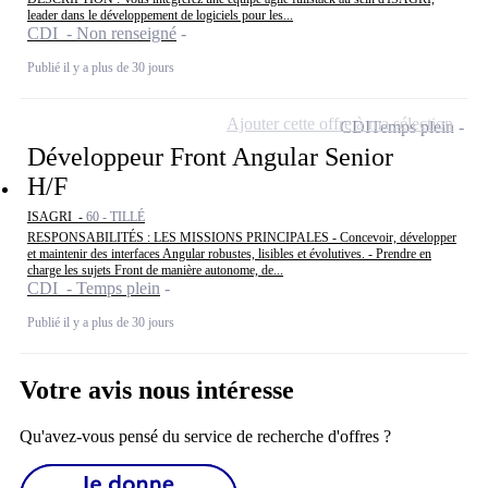
leader dans le développement de logiciels pour les...
CDI - Non renseigné
Publié il y a plus de 30 jours
Ajouter cette offre à ma sélection
CDI
Temps plein
Développeur Front Angular Senior
H/F
ISAGRI -
60 - TILLÉ
RESPONSABILITÉS : LES MISSIONS PRINCIPALES - Concevoir, développer
et maintenir des interfaces Angular robustes, lisibles et évolutives. - Prendre en
charge les sujets Front de manière autonome, de...
CDI - Temps plein
Publié il y a plus de 30 jours
Votre avis nous intéresse
Qu'avez-vous pensé du service de recherche d'offres ?