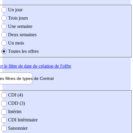
e création de l'offre
Un jour
Trois jours
Une semaine
Deux semaines
Un mois
Toutes les offres
er
le filtre de date de création de l'offre
les filtres de types de
Contrat
de contrat
CDI (4)
CDD (3)
Intérim
CDI Intérimaire
Saisonnier