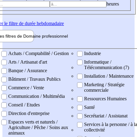
heures
er
le filtre de durée hebdomadaire
les filtres de
Domaine pro
fessionnel
ne professionel
Achats / Comptabilité / Gestion
Industrie
Arts / Artisanat d'art
Informatique /
Télécommunication (7)
Banque / Assurance
Installation / Maintenance
Bâtiment / Travaux Publics
Marketing / Stratégie
Commerce / Vente
commerciale
Communication / Multimédia
Ressources Humaines
Conseil / Etudes
Santé
Direction d'entreprise
Secrétariat / Assistanat
Espaces verts et naturels /
Services à la personne / à l
Agriculture / Pêche / Soins aux
collectivité
animaux