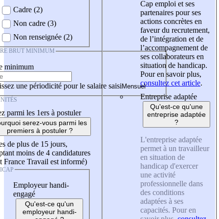
Cap emploi et ses
Cadre (2)
partenaires pour ses
actions concrètes en
Non cadre (3)
faveur du recrutement,
Non renseignée (2)
de l’intégration et de
l’accompagnement de
IRE BRUT MINIMUM
ses collaborateurs en
situation de handicap.
re minimum
Pour en savoir plus,
consultez cet article
.
ssez une périodicité pour le salaire saisi
Entreprise adaptée
NITÉS
Qu'est-ce qu'une
z parmi les 1ers à postuler
entreprise adaptée
?
urquoi serez-vous parmi les
premiers à postuler ?
L'entreprise adaptée
es de plus de 15 jours,
permet à un travailleur
tant moins de 4 candidatures
en situation de
t France Travail est informé)
handicap d'exercer
ICAP
une activité
professionnelle dans
Employeur handi-
des conditions
engagé
adaptées à ses
Qu'est-ce qu'un
capacités. Pour en
employeur handi-
savoir plus,
consultez