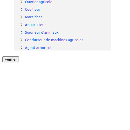
Fermer
Fermer
le détail de l'offre
/
Offre
sur
Offre précéden