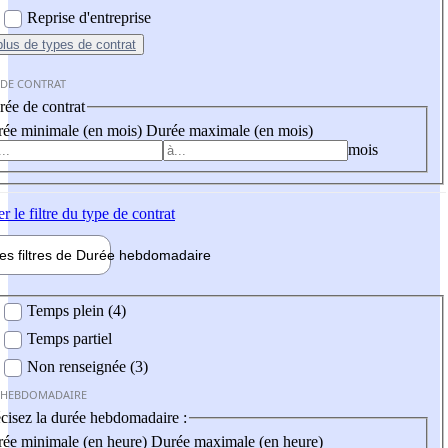
Reprise d'entreprise
plus
de types de contrat
 DE CONTRAT
ée de contrat
ée minimale (en mois)
Durée maximale (en mois)
mois
er
le filtre du type de contrat
les filtres de
Durée hebdo
madaire
 hebdomadaire
Temps plein (4)
Temps partiel
Non renseignée (3)
 HEBDOMADAIRE
cisez la durée hebdomadaire :
ée minimale (en heure)
Durée maximale (en heure)