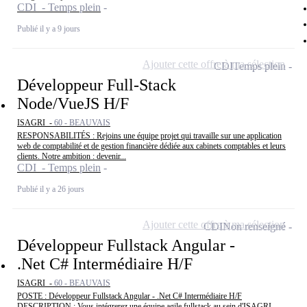
CDI - Temps plein
Publié il y a 9 jours
Ajouter cette offre à ma sélection
CDI
Temps plein
Développeur Full-Stack
Node/VueJS H/F
ISAGRI -
60 - BEAUVAIS
RESPONSABILITÉS : Rejoins une équipe projet qui travaille sur une application
web de comptabilité et de gestion financière dédiée aux cabinets comptables et leurs
clients. Notre ambition : devenir...
CDI - Temps plein
Publié il y a 26 jours
Ajouter cette offre à ma sélection
CDI
Non renseigné
Développeur Fullstack Angular -
.Net C# Intermédiaire H/F
ISAGRI -
60 - BEAUVAIS
POSTE : Développeur Fullstack Angular - .Net C# Intermédiaire H/F
DESCRIPTION : Vous intégrerez une équipe agile fullstack au sein d'ISAGRI,