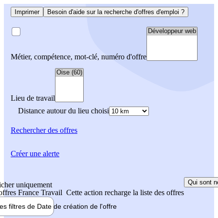
Imprimer
Besoin d'aide sur la recherche d'offres d'emploi ?
Métier, compétence, mot-clé, numéro d'offre
Lieu de travail
Distance autour du lieu choisi
Rechercher
des offres
Créer une alerte
Qui sont n
icher uniquement
 offres France Travail
Cette action recharge la liste des offres
les filtres de
Date de création
de l'offre